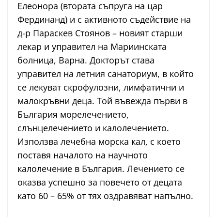
Елеонора (втората съпруга на цар
Фердинанд) и с активното съдействие на
д-р Параскев Стоянов – новият старши
лекар и управител на Мариинската
болница, Варна. Докторът става
управител на летния санаториум, в който
се лекуват скрофулозни, лимфатични и
малокръвни деца. Той въвежда първи в
България морелечението,
слънцелечението и калолечението.
Използва лечебна морска кал, с което
поставя началото на научното
калолечение в България. Лечението се
оказва успешно за повечето от децата
като 60 – 65% от тях оздравяват напълно.