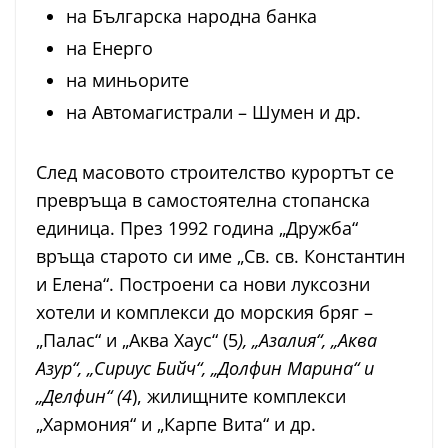
на Българска народна банка
на Енерго
на миньорите
на Автомагистрали – Шумен и др.
След масовото строителство курортът се
превръща в самостоятелна стопанска
единица. През 1992 година „Дружба“
връща старото си име „Св. св. Константин
и Елена“. Построени са нови луксозни
хотели и комплекси до морския бряг –
„Палас“ и „Аква Хаус“ (5
), „Азалия“, „Аква
Азур“, „Сириус Бийч“, „Долфин Марина“ и
„Делфин“ (4
), жилищните комплекси
„Хармония“ и „Карпе Вита“ и др.