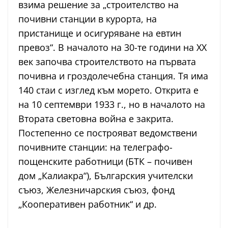
взима решение за „строителство на
почивни станции в курорта, на
пристанище и осигуряване на евтин
превоз“. В началото на 30-те години на ХХ
век започва строителството на първата
почивна и гроздолечебна станция. Тя има
140 стаи с изглед към морето. Открита е
на 10 септември 1933 г., но в началото на
Втората световна война е закрита.
Постепенно се построяват ведомствени
почивните станции: на телеграфо-
пощенските работници (БТК – почивен
дом „Калиакра“), Българския учителски
съюз, Железничарския съюз, фонд
„Кооперативен работник“ и др.