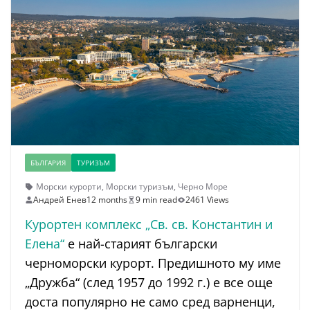
БЪЛГАРИЯ
ТУРИЗЪМ
Морски курорти
,
Морски туризъм
,
Черно Море
Андрей Енев
12 months
9 min read
2461 Views
Курортен комплекс „Св. св. Константин и
Елена“
е най-старият български
черноморски курорт. Предишното му име
„Дружба“ (след 1957 до 1992 г.) е все още
доста популярно не само сред варненци,