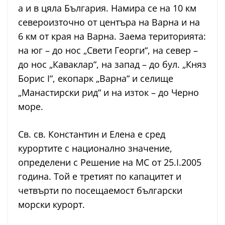
а и в цяла България. Намира се на 10 км
североизточно от центъра на Варна и на
6 км от края на Варна. Заема територията:
на юг – до нос „Свети Георги“, на север –
до нос „Каваклар“, на запад – до бул. „Княз
Борис I“, екопарк „Варна“ и селище
„Манастирски рид“ и на изток – до Черно
море.
Св. св. Константин и Елена е сред
курортите с национално значение,
определени с Решение на МС от 25.І.2005
година. Той е третият по капацитет и
четвърти по посещаемост български
морски курорт.