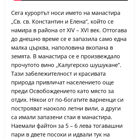
Сега курортът носи името на манастира
„Св. св. Константин и Елена“, който се
намира в района от XIV – XVI век. Оттогава
до днешно време се е запазила само една
малка църква, наполовина вкопана в
земята. В манастира се е произвеждало
прочутото вино „Калугерско шушукане“.
Тази забележителност и красивата
природа привличат населението още
преди Освобождението като място за
отдих. Някои от по-богатите варненци си
построяват наоколо летни вили, а други
са имали запазени стаи в манастира.
Наемали файтон за 5 – 6 лева тогавашни
пари в двете посоки и идвали тук на