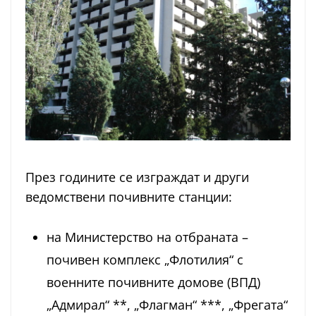
През годините се изграждат и други
ведомствени почивните станции:
на Министерство на отбраната –
почивен комплекс „Флотилия“ с
военните почивните домове (ВПД)
„Адмирал“ **, „Флагман“ ***, „Фрегата“