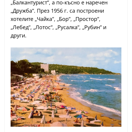
„Балкантурист“, а по-късно е наречен
„Дружба“. През 1956 г. са построени
хотелите „Чайка“, „Бор“, „Простор“,
„Лебед“, „Лотос“, „Русалка“, „Рубин“ и
други.