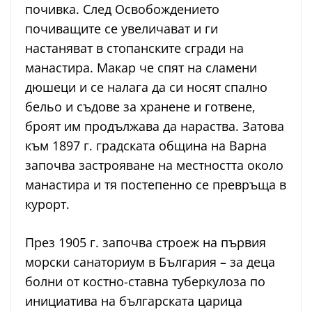
почивка. След Освобождението
почиващите се увеличават и ги
настаняват в стопанските сгради на
манастира. Макар че спят на сламени
дюшеци и се налага да си носят спално
бельо и съдове за хранене и готвене,
броят им продължава да нараства. Затова
към 1897 г. градската община на Варна
започва застрояване на местността около
манастира и тя постепенно се превръща в
курорт.
През 1905 г. започва строеж на първия
морски санаториум в България – за деца
болни от костно-ставна туберкулоза по
инициатива на българската царица