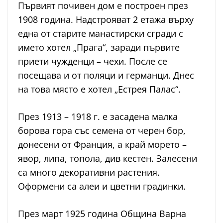
Първият почивен дом е построен през
1908 година. Надстрояват 2 етажа върху
една от старите манастирски сгради с
името хотел „Прага“, заради първите
приети чужденци – чехи. После се
посещава и от поляци и германци. Днес
на това място е хотел „Естрея Палас“.
През 1913 – 1918 г. е засадена малка
борова гора със семена от черен бор,
донесени от Франция, а край морето –
явор, липа, топола, див кестен. Залесени
са много декоративни растения.
Оформени са алеи и цветни градинки.
През март 1925 година Община Варна