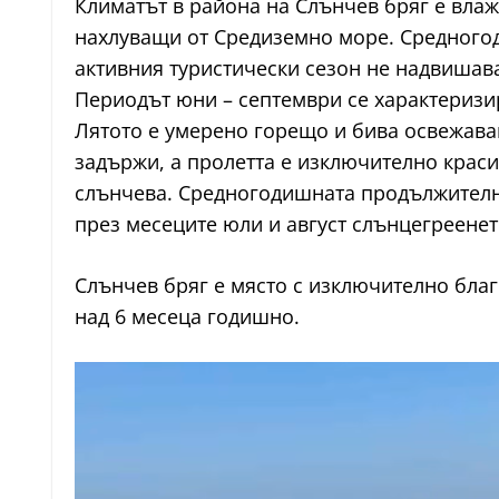
Климатът в района на Слънчев бряг е влаж
нахлуващи от Средиземно море. Средногод
активния туристически сезон не надвишава 
Периодът юни – септември се характеризир
Лятото е умерено горещо и бива освежаван
задържи, а пролетта е изключително краси
слънчева. Средногодишната продължителнос
през месеците юли и август слънцегреенето
Слънчев бряг е място с изключително благ
над 6 месеца годишно.