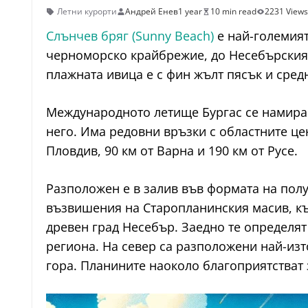
Летни курорти
Андрей Енев
1 year
10 min read
2231 Views
Слънчев бряг (Sunny Beach)
е най-големият
черноморско крайбрежие, до Несебърския з
плажната ивица е с фин жълт пясък и сред
Международното летище Бургас се намира н
него. Има редовни връзки с областните цен
Пловдив, 90 км от Варна и 190 км от Русе.
Разположен е в залив във формата на полу
възвишения на Старопланинския масив, къ
древен град Несебър. Заедно те определя
региона. На север са разположени най-изт
гора. Планините наоколо благоприятстват з