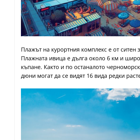
Плажът на курортния комплекс е от ситен 
Плажната ивица е дълга около 6 км и широк
къпане. Както и по останалото черноморск
дюни могат да се видят 16 вида редки раст