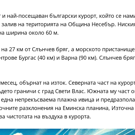
 и най-посещаван български курорт, който се нам
алив на територията на Община Несебър. Ниският 
на ширина около 60 м.
а 27 км от Слънчев бряг, а морското пристанище 
трове Бургас (40 км) и Варна (90 км). Слънчев бряг
месец, обърнат на изток. Северната част на курор
дето граничи с град Свети Влас. Южната му част 
т една непрекъсваема плажна ивица и предразпола
очните разклонения на Еминска планина, Източна 
а чистотата на въздуха в курорта.