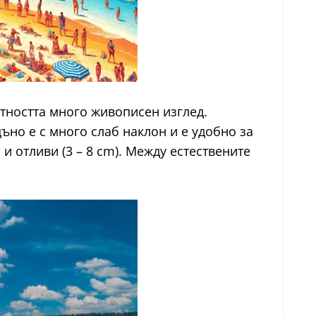
стността много живописен изглед.
ъно е с много слаб наклон и е удобно за
 отливи (3 – 8 cm). Между естествените