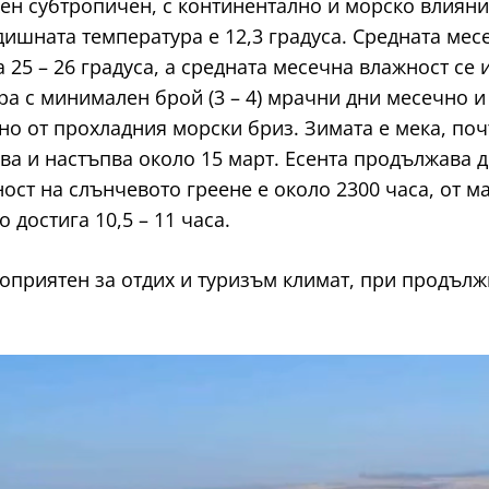
ен субтропичен, с континентално и морско влияние
ишната температура е 12,3 градуса. Средната мес
25 – 26 градуса, а средната месечна влажност се и
а с минимален брой (3 – 4) мрачни дни месечно и 
о от прохладния морски бриз. Зимата е мека, почт
ва и настъпва около 15 март. Есента продължава д
т на слънчевото греене е около 2300 часа, от май
 достига 10,5 – 11 часа.
оприятен за отдих и туризъм климат, при продълж