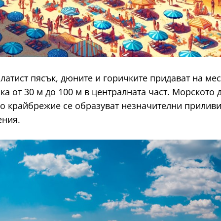
златист пясък, дюните и горичките придават на ме
а от 30 м до 100 м в централната част. Морското д
о крайбрежие се образуват незначителни приливи и
ения.