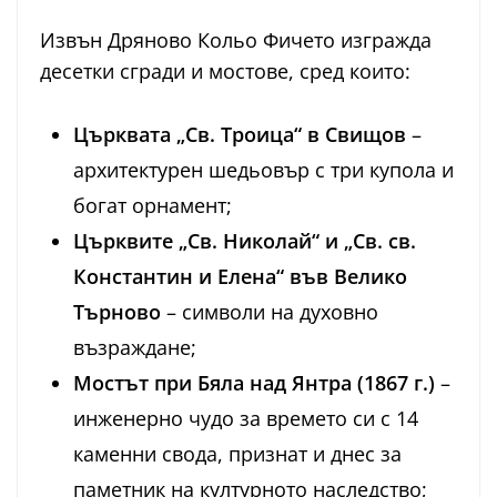
Извън Дряново Кольо Фичето изгражда
десетки сгради и мостове, сред които:
Църквата „Св. Троица“ в Свищов
–
архитектурен шедьовър с три купола и
богат орнамент;
Църквите „Св. Николай“ и „Св. св.
Константин и Елена“ във Велико
Търново
– символи на духовно
възраждане;
Мостът при Бяла над Янтра (1867 г.)
–
инженерно чудо за времето си с 14
каменни свода, признат и днес за
паметник на културното наследство;