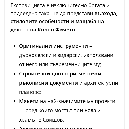
Експозицията е изключително богата и
подредена така, че да представи
възхода,
стиловите особености и мащаба на
делото на Кольо Фичето
:
Оригинални инструменти
–
дърводелски и зидарски, използвани
от него или съвременниците му;
Строителни договори, чертежи,
ръкописни документи
и архитектурни
планове;
Макети
на най-значимите му проекти
— сред които мостът при Бяла и
храмът в Свищов;
Архивни снимки и гравюри
,