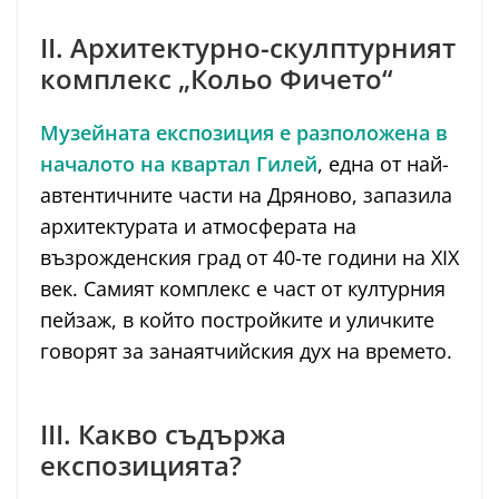
II. Архитектурно-скулптурният
комплекс „Кольо Фичето“
Музейната експозиция е разположена в
началото на квартал Гилей
, една от най-
автентичните части на Дряново, запазила
архитектурата и атмосферата на
възрожденския град от 40-те години на XIX
век. Самият комплекс е част от културния
пейзаж, в който постройките и уличките
говорят за занаятчийския дух на времето.
III. Какво съдържа
експозицията?