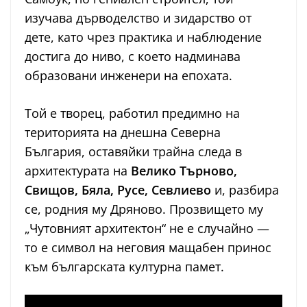
изучава дърводелство и зидарство от
дете, като чрез практика и наблюдение
достига до ниво, с което надминава
образовани инженери на епохата.
Той е творец, работил предимно на
територията на днешна Северна
България, оставяйки трайна следа в
архитектурата на
Велико Търново,
Свищов, Бяла, Русе, Севлиево
и, разбира
се, родния му Дряново. Прозвището му
„Чутовният архитектон“ не е случайно —
то е символ на неговия мащабен принос
към българската културна памет.