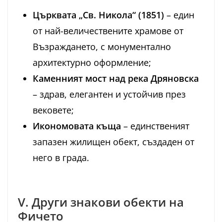
Църквата „Св. Никола“ (1851)
– един
от най-величествените храмове от
Възраждането, с монументално
архитектурно оформление;
Каменният мост над река Дряновска
– здрав, елегантен и устойчив през
вековете;
Икономовата къща
– единственият
запазен жилищен обект, създаден от
него в града.
V. Други знакови обекти на
Фичето