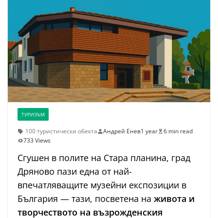
ТУРИЗЪМ
100 туристически обекта
Андрей Енев
1 year
6 min read
733 Views
Сгушен в полите на Стара планина, град
Дряново пази една от най-
впечатляващите музейни експозиции в
България — тази, посветена на
живота и
творчеството на възрожденския