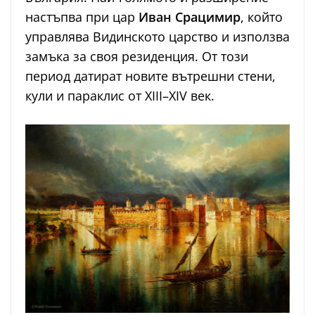
настъпва при цар
Иван Срацимир
, който
управлява Видинското царство и използва
замъка за своя резиденция. От този
период датират новите вътрешни стени,
кули и параклис от XIII–XIV век.