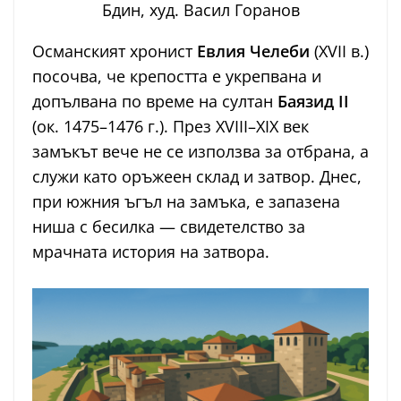
Бдин, худ. Васил Горанов
Османският хронист
Евлия Челеби
(XVII в.)
посочва, че крепостта е укрепвана и
допълвана по време на султан
Баязид II
(ок. 1475–1476 г.). През XVIII–XIX век
замъкът вече не се използва за отбрана, а
служи като оръжеен склад и затвор. Днес,
при южния ъгъл на замъка, е запазена
ниша с бесилка — свидетелство за
мрачната история на затвора.