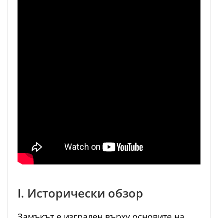
I. Исторически обзор
Замъкът е изграден върху основите на