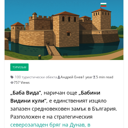
ТУРИЗЪМ
100 туристически обекта
Андрей Енев
1 year
5 min read
757 Views
„Баба Вида“
, наричан още
„Бабини
Видини кули“
, е единственият изцяло
запазен средновековен замък в България.
Разположен е на стратегическия
северозападен бряг на Дунав, в