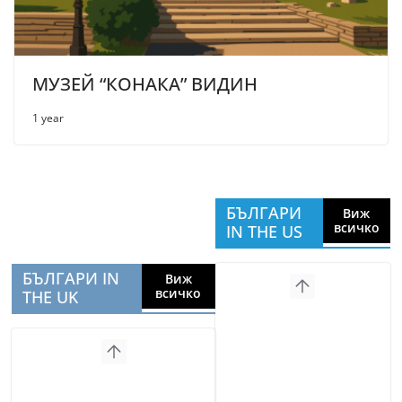
МУЗЕЙ “КОНАКА” ВИДИН
1 year
БЪЛГАРИ
Виж
всичко
IN THE US
БЪЛГАРИ IN
Виж
всичко
THE UK