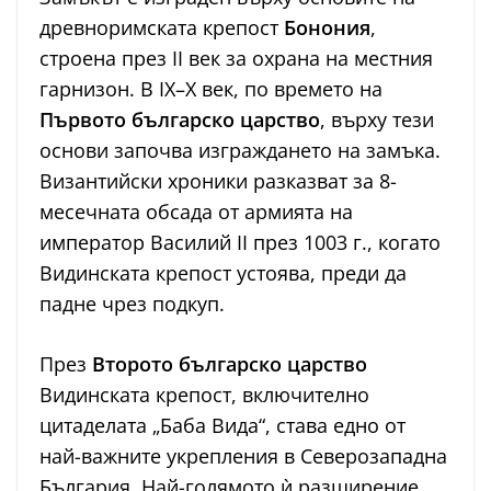
древноримската крепост
Бонония
,
строена през II век за охрана на местния
гарнизон. В IX–X век, по времето на
Първото българско царство
, върху тези
основи започва изграждането на замъка.
Византийски хроники разказват за 8-
месечната обсада от армията на
император Василий II през 1003 г., когато
Видинската крепост устоява, преди да
падне чрез подкуп.
През
Второто българско царство
Видинската крепост, включително
цитаделата „Баба Вида“, става едно от
най-важните укрепления в Северозападна
България. Най-голямото ѝ разширение