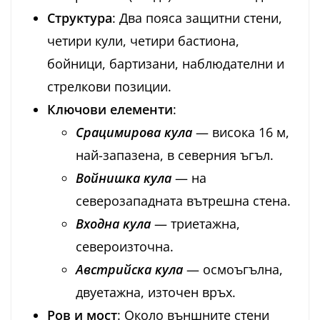
Структура
: Два пояса защитни стени,
четири кули, четири бастиона,
бойници, бартизани, наблюдателни и
стрелкови позиции.
Ключови елементи
:
Срацимирова кула
— висока 16 м,
най-запазена, в северния ъгъл.
Войнишка кула
— на
северозападната вътрешна стена.
Входна кула
— триетажна,
североизточна.
Австрийска кула
— осмоъгълна,
двуетажна, източен връх.
Ров и мост
: Около външните стени