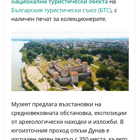
национални туристически обекта
на
Българския туристически съюз (БТС)
, с
наличен печат за колекционерите.
Музеят предлага възстановки на
средновековната обстановка, експозиции
от археологически находки и изложби. В
югоизточния проход откъм Дунав е
изграден летен театър с 350 места, където