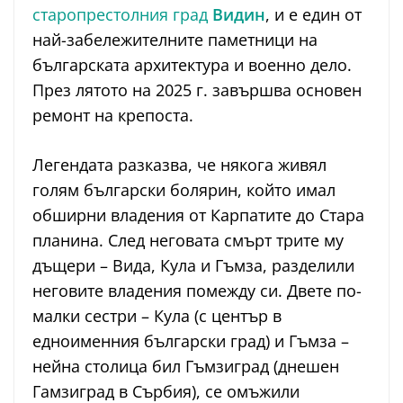
старопрестолния град
Видин
, и е един от
най-забележителните паметници на
българската архитектура и военно дело.
През лятото на 2025 г. завършва основен
ремонт на крепоста.
Легендата разказва, че някога живял
голям български болярин, който имал
обширни владения от Карпатите до Стара
планина. След неговата смърт трите му
дъщери – Вида, Кула и Гъмза, разделили
неговите владения помежду си. Двете по-
малки сестри – Кула (с център в
едноименния български град) и Гъмза –
нейна столица бил Гъмзиград (днешен
Гамзиград в Сърбия), се омъжили