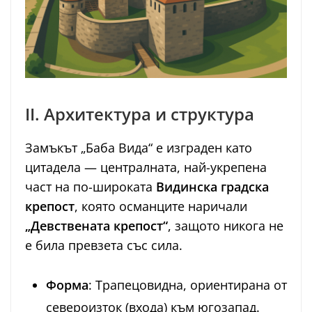
II. Архитектура и структура
Замъкът „Баба Вида“ е изграден като
цитадела — централната, най-укрепена
част на по-широката
Видинска градска
крепост
, която османците наричали
„Девствената крепост“
, защото никога не
е била превзета със сила.
Форма
: Трапецовидна, ориентирана от
североизток (входа) към югозапад.