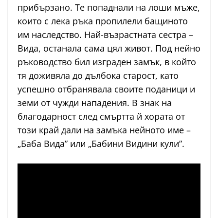
прибързано. Те попаднали на лоши мъже,
които с лека ръка пропилели бащиното
им наследство. Най-възрастната сестра –
Вида, останала сама цял живот. Под нейно
ръководство бил изграден замък, в който
тя доживяла до дълбока старост, като
успешно отбранявала своите поданици и
земи от чужди нападения. В знак на
благодарност след смъртта й хората от
този край дали на замъка нейното име –
„Баба Вида” или „Бабини Видини кули”.