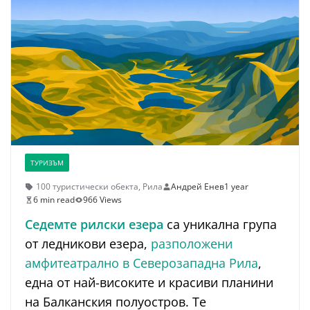
ТУРИЗЪМ
100 туристически обекта
,
Рила
Андрей Енев
1 year
6 min read
966 Views
Седемте рилски езера
са уникална група
от ледникови езера,
разположени
амфитеатрално в Северозападна Рила
,
една от най-високите и красиви планини
на Балканския полуостров. Те