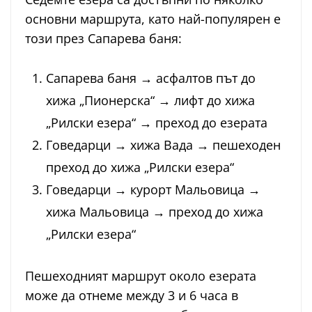
основни маршрута, като най-популярен е
този през Сапарева баня:
Сапарева баня → асфалтов път до
хижа „Пионерска“ → лифт до хижа
„Рилски езера“ → преход до езерата
Говедарци → хижа Вада → пешеходен
преход до хижа „Рилски езера“
Говедарци → курорт Мальовица →
хижа Мальовица → преход до хижа
„Рилски езера“
Пешеходният маршрут около езерата
може да отнеме между 3 и 6 часа в