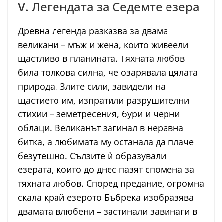
V.
Легендата за Седемте езера
Древна легенда разказва за двама
великани – мъж и жена, които живеели
щастливо в планината. Тяхната любов
била толкова силна, че озарявала цялата
природа. Злите сили, завидели на
щастието им, изпратили разрушителни
стихии – земетресения, бури и черни
облаци. Великанът загинал в неравна
битка, а любимата му останала да плаче
безутешно. Сълзите ѝ образували
езерата, които до днес пазят спомена за
тяхната любов. Според предание, огромна
скала край езерото Бъбрека изобразява
двамата влюбени – застинали завинаги в