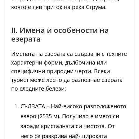
която е ляв приток на река Струма.
II. Имена и особености на
езерата
Имената на езерата са свързани с техните
характерни форми, дълбочина или
специфични природни черти. Всеки
турист може лесно да разпознае езерата
по следните белези:
СЪЛЗАТА – Най-високо разположеното
езеро (2535 м). Получило е името си
заради кристалната си чистота. От
него се разкрива най-широката