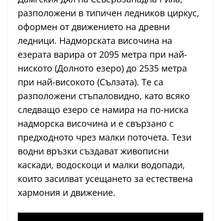
разположени в типичен ледников циркус,
оформен от движението на древни
ледници. Надморската височина на
езерата варира от 2095 метра при най-
ниското (Долното езеро) до 2535 метра
при най-високото (Сълзата). Те са
разположени стъпаловидно, като всяко
следващо езеро се намира на по-ниска
надморска височина и е свързано с
предходното чрез малки поточета. Тези
водни връзки създават живописни
каскади, водоскоци и малки водопади,
които засилват усещането за естествена
хармония и движение.