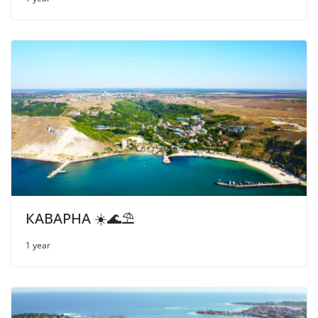
КАВАРНА ☀️🌊⛱
1 year