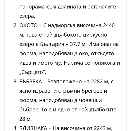
панорама към долината и останалите
езера.
ОКОТО – С надморска височина 2440
м, това е най-дълбокото циркусно
езеро в България – 37,7 м. Има овална
форма, наподобяваща око, откъдето
идва и името му. Нарича се понякога и
„Сърцето“.
БЪБРЕКА – Разположено на 2282 м, с
ясно изразени стръмни брегове и
форма, наподобяваща човешки
бъбрек. То е и едно от най-дълбоките –
28 м.
БЛИЗНАКА – На височина от 2243 м,