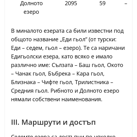
Долното
2095
59
–
езеро
В миналото езерата са били известни под
общото название „Еди гьол“ (от турски:
Еди – седем, гьол – езеро). Те са наричани
Едигьолски езера, като всяко е имало
различно име: Сълзата – Баш гьол, Окото
– Чанак гьол, Бъбрека – Кара гьол,
Близнака – Чифте гьол, Трилистника –
Средния гьол. Рибното и Долното езеро
нямали собствени наименования.
III. Маршрути и достъп
Седемте езера са достъпни по няколко