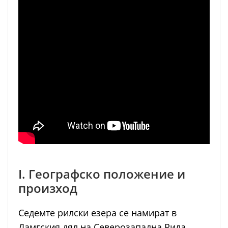
I. Географско положение и
произход
Седемте рилски езера се намират в
Дамгския дял на Северозападна Рила,