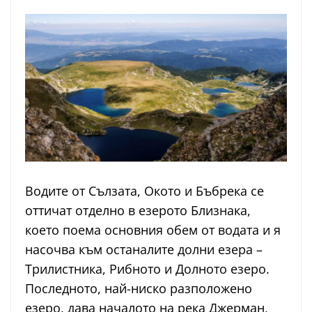
Водите от Сълзата, Окото и Бъбрека се
оттичат отделно в езерото Близнака,
което поема основния обем от водата и я
насочва към останалите долни езера –
Трилистника, Рибното и Долното езеро.
Последното, най-ниско разположено
езеро, дава началото на река Джерман,