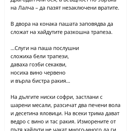
на Лалча – да пазят незаключени вратите.
В двора на конака пашата заповядва да
сложат на хайдутите разкошна трапеза.
…Слуги на паша послушни
сложиха бели трапези,
даваха гозби секакви,
носиха вино червено
и върла бистра ракия…
На дългите ниски софри, застлани с
шарени месали, разсичат два печени вола
и десетина яловици. На всеки трима дават
ведро с вино и тас ракия. Изморените от
пътя хайдути не чакат много-много да ги