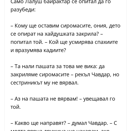
Само Лалуш байрактар се опитал да го
разубеди:
– Кому ще оставим сиромасите, ония, дето
се опират на хайдушката закрила? –
попитал той. – Кой ще усмирява спахиите
и вразумява кадиите?
– Та нали пашата за това ме вика: да
закриляме сиромасите – рекъл Чавдар, но
сестриникът му не вярвал.
– Аз на пашата не вярвам! – увещавал го
той.
– Какво ще направят? – думал Чавдар. – С