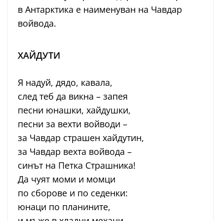
в Антарктика е наименуван на Чавдар
войвода.
ХАЙДУТИ
Я надуй, дядо, кавала,
след теб да викна – запея
песни юнашки, хайдушки,
песни за вехти войводи –
за Чавдар страшен хайдутин,
за Чавдар вехта войвода –
синът на Петка Страшника!
Да чуят моми и момци
по сборове и по седенки:
юнаци по планините,
и мъже в хладни механи