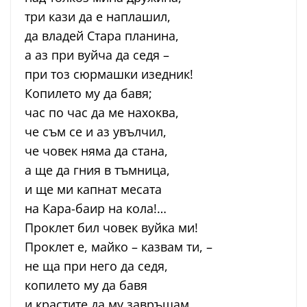
три кази да е наплашил,
да владей Стара планина,
а аз при вуйча да седя –
при тоз сюрмашки изедник!
Копилето му да бавя;
час по час да ме нахоква,
че съм се и аз увълчил,
че човек няма да стана,
а ще да гния в тъмница,
и ще ми капнат месата
на Кара-баир на кола!…
Проклет бил човек вуйка ми!
Проклет е, майко – казвам ти, –
не ща при него да седя,
копилето му да бавя
и крастите да му завръщам.