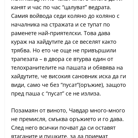
канят и час по час “цалуват” ведрата.
Самия войвода седи коляно до коляно с
началника на стражата и се тупат по
раменете най-приятелски. Това дава
кураж на хайдутите да се веселят както
трябва. Но ето че още не привършили
трапезата – в двора се втурва един от
телохранителите на пашата и обявява на
хайдутите, че високия сановник иска да ги
види, само че без “пусат”(оръжие), защото
пред паша с “пусат” се не излиза.
Позамаян от виното, Чавдар много-много
не премисля, смъква оръжието и го дава.
След него всички почват да си оставят
ятаганите и пушките, за да приемат