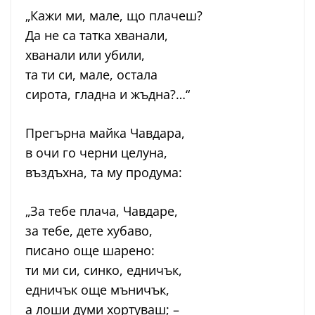
„Кажи ми, мале, що плачеш?
Да не са татка хванали,
хванали или убили,
та ти си, мале, остала
сирота, гладна и жъдна?…“
Прегърна майка Чавдара,
в очи го черни целуна,
въздъхна, та му продума:
„За тебе плача, Чавдаре,
за тебе, дете хубаво,
писано още шарено:
ти ми си, синко, едничък,
едничък още мъничък,
а лоши думи хортуваш; –