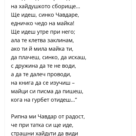
на хайдушкото сборище…
Ще идеш, синко Чавдаре,
едничко чедо на майка!
Ще идеш утре при него;
ала те клетва заклинам,
ако ти й мила майка ти,
да плачеш, синко, да искаш,
с дружина да те не води,
а да те далеч проводи,
на книга да се изучиш –
майци си писма да пишеш,
кога на гурбет отидеш…“
Рипна ми Чавдар от радост,
че при татка си ще иде,
страшни хайдути да види