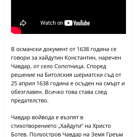
В османски документ от 1638 година се
говори за хайдутин Константин, наречен
Чавдар, от село Сопотница. Според
решение на Битолския шериатски съд от
25 април 1638 година е осъден на смърт и
обезглавен. Всичко това става след
предателство.
Чавдар войвода е възпят в
стихотворението „Хайдути“ на Христо
Ботев. Полуостров Чавдар на Земя Греъм