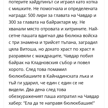
потерите хайдутинът си играел като котка
с мишките. Не помогнала и определената
награда: 500 лири за главата на Чавдар и
300 за главата на байрактаря му. Не
хванали място отровата и хитрините. Най-
сетне пашата вдигнал два бюлюка войска
с три знамена и трийсет тъпана, заградил
цяла Витоша, но докато храст по храст я
разравяли с маждраците, Чавдар побил
байрак на Кладновския събор и повел
хорото. След това помамил
бюлюкбашиите в Кайнадинската лъка и
тъй ги ударил, че един с един се не
видели. Два дена след това
обезкураженият паша изпратил на Чавдар
хабер: “Ела да те направя бюлюкбашия!”