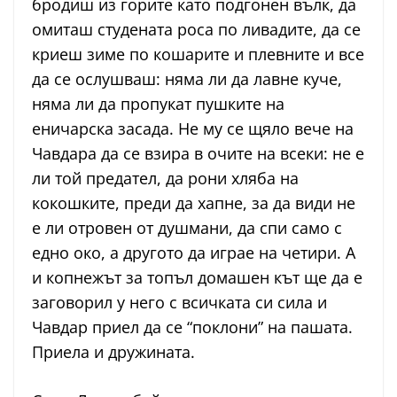
бродиш из горите като подгонен вълк, да
омиташ студената роса по ливадите, да се
криеш зиме по кошарите и плевните и все
да се ослушваш: няма ли да лавне куче,
няма ли да пропукат пушките на
еничарска засада. Не му се щяло вече на
Чавдара да се взира в очите на всеки: не е
ли той предател, да рони хляба на
кокошките, преди да хапне, за да види не
е ли отровен от душмани, да спи само с
едно око, а другото да играе на четири. А
и копнежът за топъл домашен кът ще да е
заговорил у него с всичката си сила и
Чавдар приел да се “поклони” на пашата.
Приела и дружината.