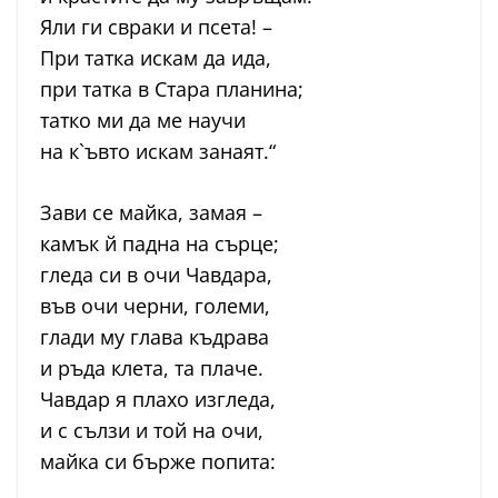
Яли ги свраки и псета! –
При татка искам да ида,
при татка в Стара планина;
татко ми да ме научи
на к`ъвто искам занаят.“
Зави се майка, замая –
камък й падна на сърце;
гледа си в очи Чавдара,
във очи черни, големи,
глади му глава къдрава
и ръда клета, та плаче.
Чавдар я плахо изгледа,
и с сълзи и той на очи,
майка си бърже попита: