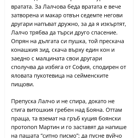
вратата. За Лалчова беда вратата е вече
затворена и макар отвън седемте негови
другари напъват дружно, за да я изкъртят,
Лалчо трябва да търси друго спасение.
Опрян на дългата си пушка, той прескача
конашкия зид, скача върху един кон и
заедно с малцината свои другари
сполучва да избяга от София, сподирен от
яловата пукотевица на сейменските
пищови.
Препуска Лалчо и не спира, докато не
стига витошкия гребен над Бояна. Оттам
праща, та вземат на гръб куция боянски
протопоп Мартин и го заставят да напише
на пашата “ситно писмо”: да пусне вуйчо