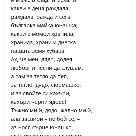
какви е деца раждала,
раждала, ражда и сега
българка майка юнашка;
какви е момци хранила,
хранила, храни и днеска
нашата земя хубава!
Ах, че мен, дядо, додея
любовни песни да слушам,
а сам за тегло да пея,
за тегло, дядо, сюрмашко,
и за свойте си кахъри,
кахъри черни ядове!
Тъжно ми й, дядо, жално ми й,
ала засвири – не бой се, –
аз нося сърце юнашко,
глас имам меден загорски,