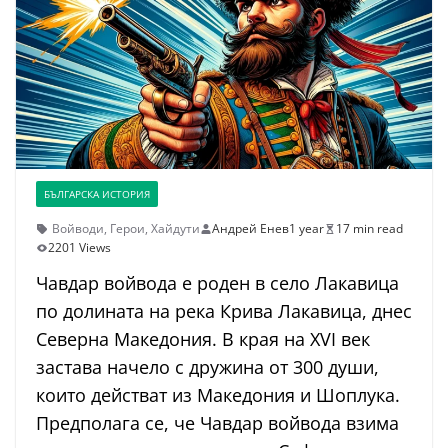
БЪЛГАРСКА ИСТОРИЯ
Войводи
,
Герои
,
Хайдути
Андрей Енев
1 year
17 min read
2201 Views
Чавдар войвода е роден в село Лакавица
по долината на река Крива Лакавица, днес
Северна Македония. В края на XVI век
застава начело с дружина от 300 души,
които действат из Македония и Шоплука.
Предполага се, че Чавдар войвода взима