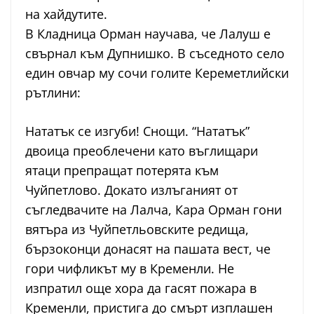
на хайдутите.
В Кладница Орман научава, че Лалуш е
свърнал към Дупнишко. В съседното село
един овчар му сочи голите Кереметлийски
рътлини:
Нататък се изгуби! Снощи. “Нататък”
двоица преоблечени като въглищари
ятаци препращат потерята към
Чуйпетлово. Докато излъганият от
съгледвачите на Лалча, Кара Орман гони
вятъра из Чуйпетльовските редища,
бързоконци донасят на пашата вест, че
гори чифликът му в Кременли. Не
изпратил още хора да гасят пожара в
Кременли, пристига до смърт изплашен