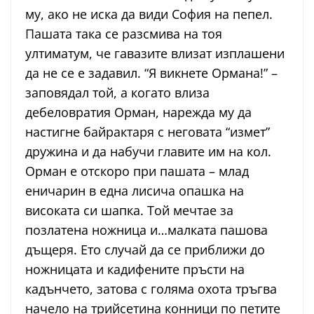
му, ако не иска да види София на пепел.
Пашата така се разсмива на тоя
ултиматум, че гавазите влизат изплашени
да не се е задавил. “Я викнете Ормана!” –
заповядал той, а когато влиза
дебеловратия Орман, нарежда му да
настигне байрактаря с неговата “измет”
дружина и да набучи главите им на кол.
Орман е отскоро при пашата – млад
еничарин в една лисича опашка на
високата си шапка. Той мечтае за
позлатена ножница и…малката пашова
дъщеря. Ето случай да се приближи до
ножницата и кадифените пръсти на
кадънчето, затова с голяма охота тръгва
начело на трийсетина конници по петите