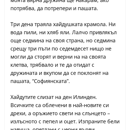
моята вярна дружина ще накарам, ако
потрябва, да потрепери и пашата.
Три дена траяла хайдушката крамола. Ни
вода пили, ни хляб яли. Лалчо привлякъл
още седмина на своя страна, но седмина
срещу три пъти по седемдесет нищо не
могли да сторят и верни на на своята
клетва, трябвало и те да отидат с
дружината и вкупом да се поклонят на
пашата, “Софиянската”.
Хайдутите слизат на ден Илинден.
Всичките са облечени в най-новите си
дрехи, а оръжието свети на слънцето –
излъсното с пепел и оцет. Изпраните бели
навуща, опетлани с черни върви,