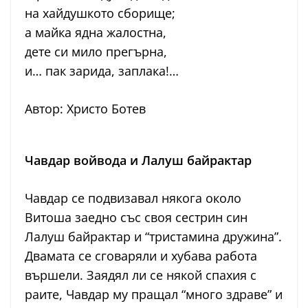
на хайдушкото сборище;
а майка ядна жалостна,
дете си мило прегърна,
и… пак зарида, заплака!…
Автор: Христо Ботев
Чавдар войвода и Лалуш байрактар
Чавдар се подвизавал някога около
Витоша заедно със своя сестрин син
Лалуш байрактар и “тристамина дружина”.
Двамата се сговаряли и хубава работа
вършели. Заядял ли се някой спахия с
раите, Чавдар му пращал “много здраве” и