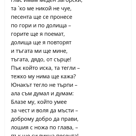
та `ко ме никой не чуе,
песента ще се пронесе
по гори и по долища –
горите ще я поемат,
долища ще я повторят
и тъгата ми ще мине,
тъгата, дядо, от сърце!
Пък който иска, та тегли –
тежко му нима ще кажа?
Юнакът тегло не търпи –
ала съм думал и думам:
Блазе му, който умее
за чест и воля да мъсти –
доброму добро да прави,
лошия с ножа по глава, –
пък ще си викна песента!