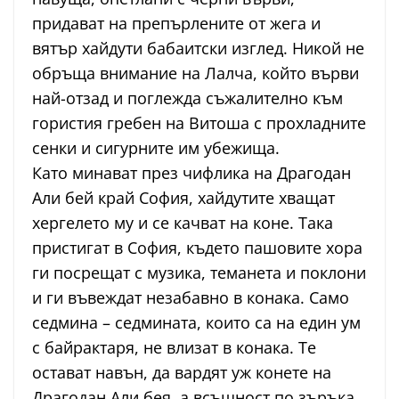
придават на препърлените от жега и
вятър хайдути бабаитски изглед. Никой не
обръща внимание на Лалча, който върви
най-отзад и поглежда съжалително към
гористия гребен на Витоша с прохладните
сенки и сигурните им убежища.
Като минават през чифлика на Драгодан
Али бей край София, хайдутите хващат
хергелето му и се качват на коне. Така
пристигат в София, където пашовите хора
ги посрещат с музика, теманета и поклони
и ги въвеждат незабавно в конака. Само
седмина – седмината, които са на един ум
с байрактаря, не влизат в конака. Те
остават навън, да вардят уж конете на
Драгодан Али бея, а всъщност по зъръка