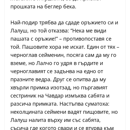
прошката на беглер бека.
Най-подир трябва да сдаде оръжието си и
Лалуш, но той отказва: “Нека ме види
пашата с оръжие!” – противопоставя се
той. Пашовите хора не искат. Един от тях –
черноглав сейменин, посяга сам да му го
вземе, но Лалчо го удря в гърдите и
черноглавият се задънва на едно от
празните ведра. Друг се опитва да му
хвърли примка изотзад, но пъргавият
сестриник на Чавдар измъква сабята и
разсича примката. Настъпва суматоха:
неколцината сеймени вадят пищовите, но
Лалуш налита върху им със сабята,
съсича где когото свари и се втурва към