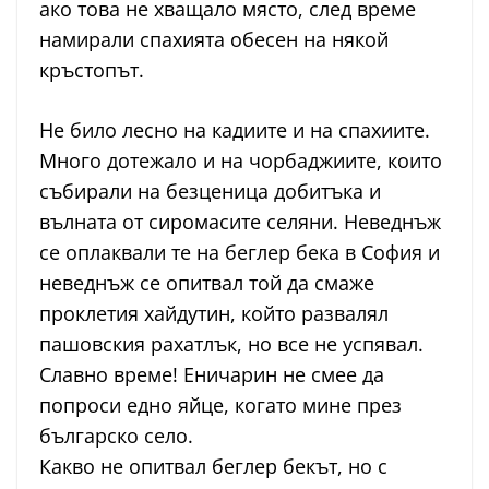
ако това не хващало място, след време
намирали спахията обесен на някой
кръстопът.
Не било лесно на кадиите и на спахиите.
Много дотежало и на чорбаджиите, които
събирали на безценица добитъка и
вълната от сиромасите селяни. Неведнъж
се оплаквали те на беглер бека в София и
неведнъж се опитвал той да смаже
проклетия хайдутин, който развалял
пашовския рахатлък, но все не успявал.
Славно време! Еничарин не смее да
попроси едно яйце, когато мине през
българско село.
Какво не опитвал беглер бекът, но с