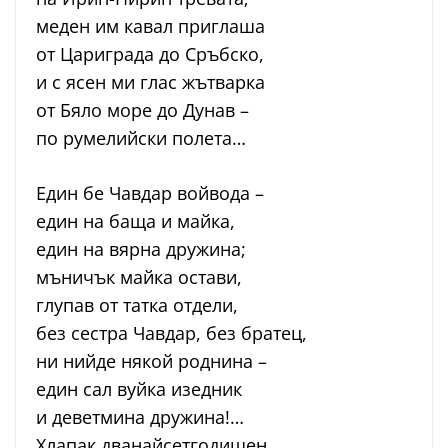
меден им кавал приглаша
от Цариграда до Сръбско,
и с ясен ми глас жътварка
от Бяло море до Дунав –
по румелийски полета…
Един бе Чавдар войвода –
един на баща и майка,
един на вярна дружина;
мъничък майка остави,
глупав от татка отдели,
без сестра Чавдар, без братец,
ни нийде някой роднина –
един сал вуйка изедник
и деветмина дружина!…
Хлапак дванайсетгодишен,