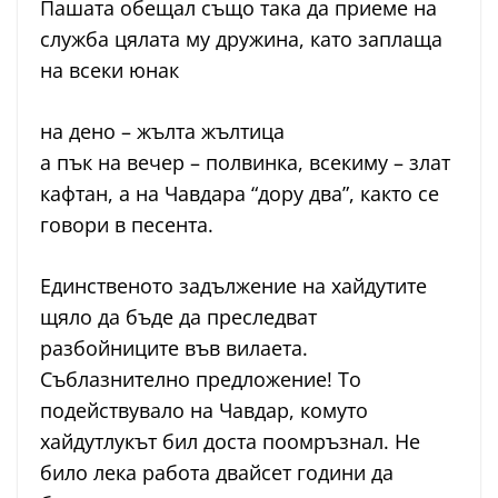
Пашата обещал също така да приеме на
служба цялата му дружина, като заплаща
на всеки юнак
на дено – жълта жълтица
а пък на вечер – полвинка, всекиму – злат
кафтан, а на Чавдара “дору два”, както се
говори в песента.
Единственото задължение на хайдутите
щяло да бъде да преследват
разбойниците във вилаета.
Съблазнително предложение! То
подействувало на Чавдар, комуто
хайдутлукът бил доста поомръзнал. Не
било лека работа двайсет години да