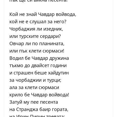
Кой не знай Чавдар войвода,
кой не е слушал за него?
Чорбаджия ли изедник,
или турските сердари?
Овчар ли по планината,
или пък клети сюрмаси!
Водил бе Чавдар дружина
тъкмо до двайсет години
и страшен беше хайдутин
за чорбаджии и турци;
ала за клети сюрмаси
крило бе Чавдар войвода!
Затуй му пее песента
на Странджа баир гората,
на Ирин-Пирин тревата;