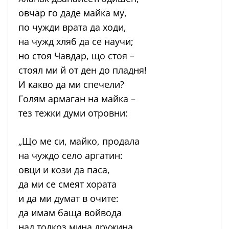
овчар го даде майка му,
по чужди врата да ходи,
на чужд хляб да се научи;
но стоя Чавдар, що стоя –
стоял ми й от ден до пладня!
И какво да ми спечели?
Голям армаган на майка –
тез тежки думи отровни:
„Що ме си, майко, продала
на чуждо село аргатин:
овци и кози да паса,
да ми се смеят хората
и да ми думат в очите:
да имам баща войвода
над толкоз мина дружина,