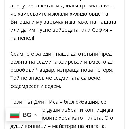
арнаутинът кехая и донася грозната вест,
че хаирсъзите изклали хилядо овце на
Витоша и му заръчали да каже на пашата:
или да им пусне войводата, или София –
на пепел!
Срамно е за един паша да отстъпи пред
волята на седмина хаирсъзи и вместо да
освободи Чавдар, изпраща нова потеря.
Той не знаел, че седмината са вече
седемдесет и седем.
Този път Джин Иса – бюлюкбашия, се
наема със сто души избрани конници да
BG
пръсне Лалчовите хора като пилета. Сто
души конници – майстори на ятагана,