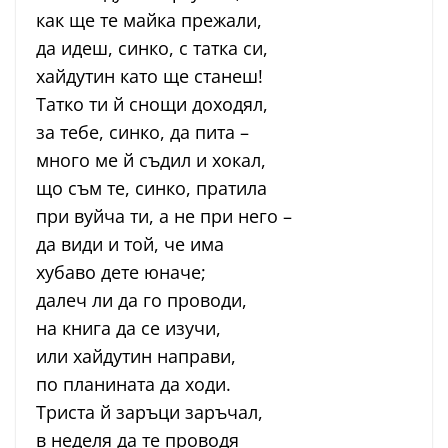
как ще те майка прежали,
да идеш, синко, с татка си,
хайдутин като ще станеш!
Татко ти й снощи доходял,
за тебе, синко, да пита –
много ме й съдил и хокал,
що съм те, синко, пратила
при вуйча ти, а не при него –
да види и той, че има
хубаво дете юначе;
далеч ли да го проводи,
на книга да се изучи,
или хайдутин направи,
по планината да ходи.
Триста й заръци заръчал,
в неделя да те проводя