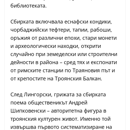
библиотеката.
Сбирката включвала еснафски кондики,
чорбаджийски тефтери, тапии, рабоши,
оръжия от различни епохи, стари монети
и археологически находки, открити
случайно при земеделски или строителни
дейности в района – сред тях и експонати
от римските станции по Траяновия път и
от крепостите на Троянския Балкан.
След Лингорски, грижата за сбирката
поема общественикът Андрей
Шипковенски – авторитетна фигура в
троянския културен живот. Именно той
извършва първото систематизиране на