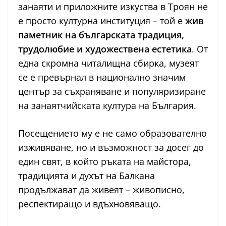
занаяти и приложните изкуства в Троян не
е просто културна институция – той е
жив
паметник на българската традиция,
трудолюбие и художествена естетика
. От
една скромна читалищна сбирка, музеят
се е превърнал в национално значим
център за съхраняване и популяризиране
на занаятчийската култура на България.
Посещението му е не само образователно
изживяване, но и възможност за досег до
един свят, в който ръката на майстора,
традицията и духът на Балкана
продължават да живеят – живописно,
респектиращо и вдъхновяващо.