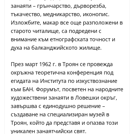
занаяти – грънчарство, дърворезба,
тъкачество, медникарство, иконопис.
Изложбите, макар все още разположени в
старото читалище, са подредени с
внимание към етнографската точност и
духа на балканджийското жилище.
През март 1962 г. в Троян се провежда
окръжна теоретична конференция под
егидата на Института по изкуствознание
към БАН. Форумът, посветен на народните
художествени занаяти в Ловешки окръг,
завършва с единодушно решение –
създаване на специализиран музей в
Троян, който да представя и опазва този
уникален занаятчийски свят.