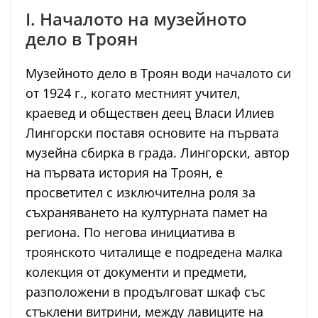
I. Началото на музейното
дело в Троян
Музейното дело в Троян води началото си
от 1924 г., когато местният учител,
краевед и обществен деец Власи Илиев
Лингорски поставя основите на първата
музейна сбирка в града. Лингорски, автор
на първата история на Троян, е
просветител с изключителна роля за
съхраняването на културната памет на
региона. По негова инициатива в
троянското читалище е подредена малка
колекция от документи и предмети,
разположени в продълговат шкаф със
стъклени витрини, между лавиците на