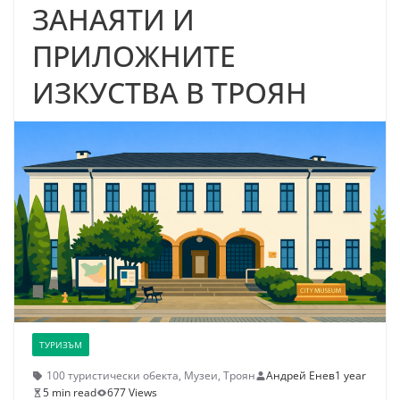
ЗАНАЯТИ И
ПРИЛОЖНИТЕ
ИЗКУСТВА В ТРОЯН
ТУРИЗЪМ
100 туристически обекта
,
Музеи
,
Троян
Андрей Енев
1 year
5 min read
677 Views