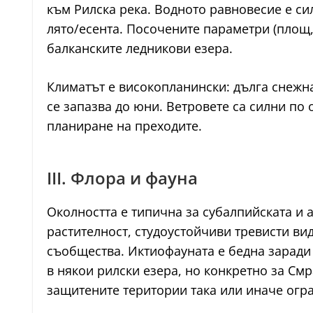
към Рилска река. Водното равновесие е си
лято/есента. Посочените параметри (площ,
балканските ледникови езера.
Климатът е високопланински: дълга снежна
се запазва до юни. Ветровете са силни по 
планиране на преходите.
III. Флора и фауна
Околността е типична за субалпийската и 
растителност, студоустойчиви тревисти в
съобщества. Иктиофауната е бедна заради 
в някои рилски езера, но конкретно за См
защитените територии така или иначе огр