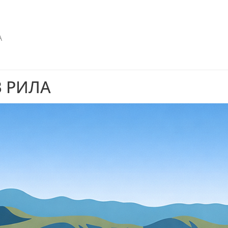
А
 РИЛА