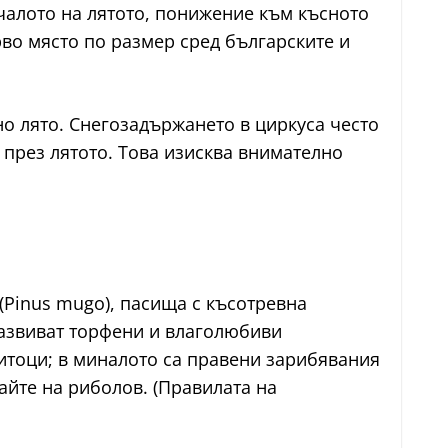
ачалото на лятото, понижение към късното
рво място по размер сред българските и
о лято. Снегозадържането в циркуса често
д през лятото. Това изисква внимателно
(Pinus mugo), пасища с късотревна
развиват торфени и влаголюбиви
итоци; в миналото са правени зарибявания
айте на риболов. (Правилата на