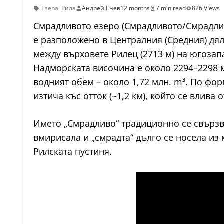
Езера
,
Рила
Андрей Енев
12 months
7 min read
826 Views
Смрадливото езеро (Смрадливото/Смрадлив
е разположено в Централния (Средния) дял 
между върховете Рилец (2713 м) на югозапа
Надморската височина е около 2294–2298 м
водният обем – около 1,72 млн. m³. По фо
изтича къс отток (~1,2 км), който се влива 
Името „Смрадливо“ традиционно се свързва
вмирисала и „смрадта“ дълго се носела из 
Рилската пустиня.