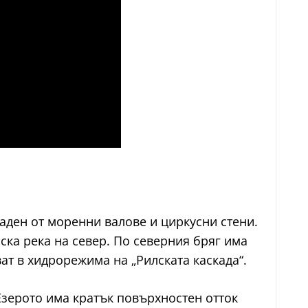
аден от моренни валове и циркусни стени.
лска река на север. По северния бряг има
ват в хидрорежима на „Рилската каскада“.
Езерото има кратък повърхностен отток