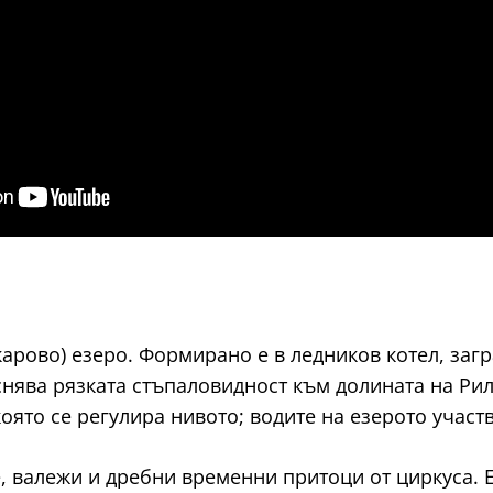
арово) езеро. Формирано е в ледников котел, загр
яснява рязката стъпаловидност към долината на Ри
която се регулира нивото; водите на езерото участ
, валежи и дребни временни притоци от циркуса. 