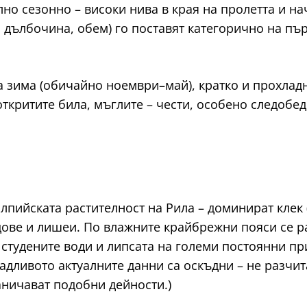
лно сезонно – високи нива в края на пролетта и н
 дълбочина, обем) го поставят категорично на пъ
 зима (обичайно ноември–май), кратко и прохладн
откритите била, мъглите – чести, особено следобе
алпийската растителност на Рила – доминират клек 
идове и лишеи. По влажните крайбрежни пояси се 
студените води и липсата на големи постоянни пр
радливото актуалните данни са оскъдни – не разчит
аничават подобни дейности.)