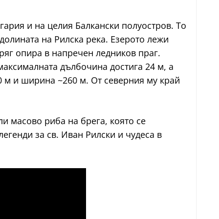
ария и на целия Балкански полуостров. То
 долината на Рилска река. Езерото лежи
бряг опира в напречен ледников праг.
 максималната дълбочина достига 24 м, а
0 м и ширина ~260 м. От северния му край
и масово риба на брега, която се
егенди за св. Иван Рилски и чудеса в