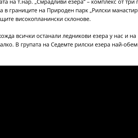
ата на т.нар. „Смрадливи езера“ – комплекс от тр
а в границите на Природен парк „Рилски манастир
ащите високопланински склонове.
ожда всички останали ледникови езера у нас и на 
лко. В групата на Седемте рилски езера най-обемис