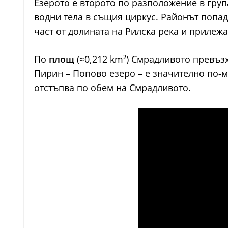
Езерото е второто по разположение в груп
водни тела в същия циркус. Районът попад
част от долината на Рилска река и прилеж
По
площ
(≈0,212 km²) Смрадливото превъзх
Пирин – Попово езеро – е значително по-ма
отстъпва по обем на Смрадливото.