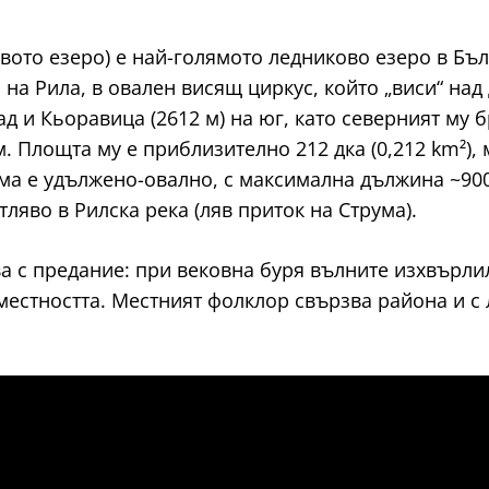
ото езеро) е най-голямото ледниково езеро в Бълг
на Рила, в овален висящ циркус, който „виси“ над
д и Кьоравица (2612 м) на юг, като северният му 
. Площта му е приблизително 212 дка (0,212 km²),
рма е удължено-овално, с максимална дължина ~90
отляво в Рилска река (ляв приток на Струма).
 с предание: при вековна буря вълните изхвърлил
местността. Местният фолклор свързва района и с л