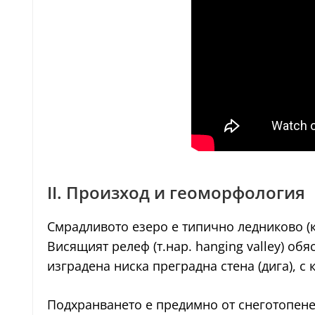
II. Произход и геоморфология
Смрадливото езеро е типично ледниково (к
Висящият релеф (т.нар. hanging valley) об
изградена ниска преградна стена (дига), с 
Подхранването е предимно от снеготопене