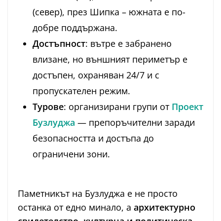
(север), през Шипка – южната е по-
добре поддържана.
Достъпност
: вътре е забранено
влизане, но външният периметър е
достъпен, охраняван 24/7 и с
пропускателен режим.
Турове
: организирани групи от
Проект
Бузлуджа
— препоръчителни заради
безопасността и достъпа до
ограничени зони.
Паметникът на Бузлуджа е не просто
останка от едно минало, а
архитектурно
свидетелство
,
културна и политическа