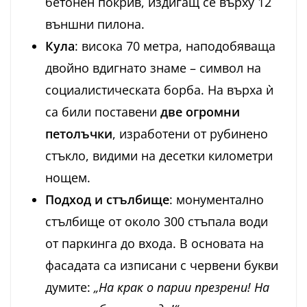
бетонен покрив, издигащ се върху 12
външни пилона.
Кула
: висока 70 метра, наподобяваща
двойно вдигнато знаме – символ на
социалистическата борба. На върха ѝ
са били поставени
две огромни
петолъчки
, изработени от рубинено
стъкло, видими на десетки километри
нощем.
Подход и стълбище
: монументално
стълбище от около 300 стъпала води
от паркинга до входа. В основата на
фасадата са изписани с червени букви
думите:
„На крак о парии презрени! На