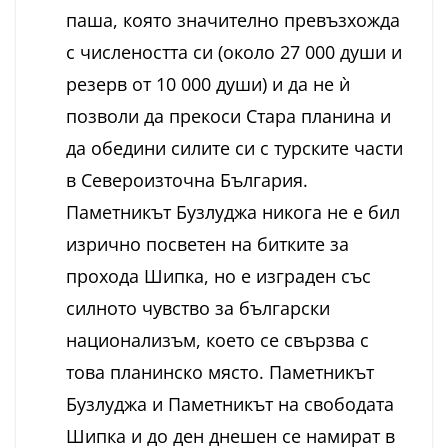
паша, която значително превъзхожда
с числеността си (около 27 000 души и
резерв от 10 000 души) и да не ѝ
позволи да прекоси Стара планина и
да обедини силите си с турските части
в Североизточна България.
Паметникът Бузлуджа никога не е бил
изрично посветен на битките за
прохода Шипка, но е изграден със
силното чувство за български
национализъм, което се свързва с
това планинско място. Паметникът
Бузлуджа и Паметникът на свободата
Шипка и до ден днешен се намират в