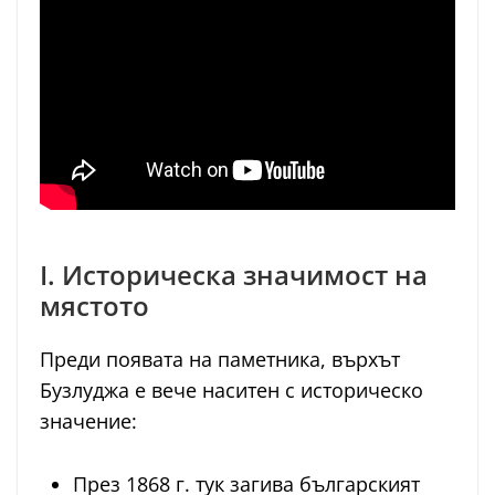
I. Историческа значимост на
мястото
Преди появата на паметника, върхът
Бузлуджа е вече наситен с историческо
значение:
През 1868 г. тук загива българският