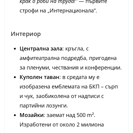
крак о роби на труда!“
— първите
строфи на „Интернационала“.
Интериор
Централна зала
: кръгла, с
амфитеатрална подредба, пригодена
за пленуми, чествания и конференции.
Куполен таван
: в средата му е
изобразена емблемата на БКП – сърп
и чук, заобиколена от надписи с
партийни лозунги.
Мозайки
: заемат над 500 m².
Изработени от около 2 милиона