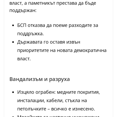
власт, а паметникът престава да бъде
поддържан:
БСП отказва да поеме разходите за
поддръжка.
Държавата го оставя извън
приоритетите на новата демократична
власт.
Вандализъм и разруха
Изцяло ограбен: медните покрития,
инсталации, кабели, стъкла на
петолъчките – всичко е изнесено.
Мозайките са частично унищожени