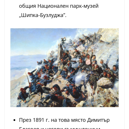
общия Национален парк-музей
„Шипка-Бузлуджа”.
През 1891 г. на това място Димитър
Благоев и негови съмишленици