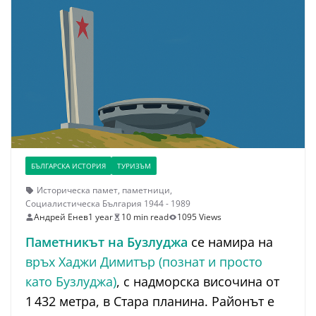
БЪЛГАРСКА ИСТОРИЯ
ТУРИЗЪМ
Историческа памет
,
паметници
,
Социалистическа България 1944 - 1989
Андрей Енев
1 year
10 min read
1095 Views
Паметникът на Бузлуджа
се намира на
връх Хаджи Димитър (познат и просто
като Бузлуджа)
, с надморска височина от
1 432 метра, в Стара планина. Районът е