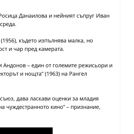
у Росица Данаилова и нейният съпруг Иван
среда.
(1956), където изпълнява малка, но
ст и чар пред камерата.
и Андонов – един от големите режисьори и
кторът и нощта“ (1963) на Рангел
съюз, дава ласкави оценки за младия
на чуждестранното кино“ – признание,