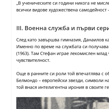
„В ученическите си години никога не мисле
всички видове художествена самодейност –
III. Военна служба и първи се
След като завършва гимназия, Данаилов к
Именно по време на службата си получава 
(1963). Там Стефан играе лекомислен млад
чувствителност.
Още в ранните си роли той впечатлява с о
Белмондо – европейски звезди, символи на
той внася интелигентна ирония в своите г