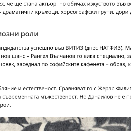
х, че ще стана актьор, но обичах изкуството във 
 драматични кръжоци, хореографски групи, дори ду
риозни роли
андидатства успешно във ВИТИЗ (днес НАТФИЗ). Ма
нов шанс – Рангел Вълчанов го вика специално, за
 човек, заседнал по софийските кафенета – образ,
баяние и естественост. Сравняват го с Жерар Фил
 съвременната мъжественост. Но Данаилов не е по
ерои.