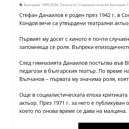
България 1989-2026
,
Личности
,
Социалистическа България 19
Стефан Данаилов е роден през 1942 г. в С
Кондов вече са утвърдени театрални актьор
Първият му досег с киното е почти случаен
запомняща се роля. Въпреки епизодичното 
След гимназията Данаилов постъпва във В
педагози в българския театър. По време на
Вълчанов – първата му значима роля, коят
Още в социалистическата епоха критиката 
актьор. През 1971 г. за него е публикува
което по онова време се дава на малцина.