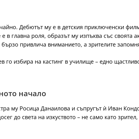
чайно. Дебютът му е в детския приключенски филм „
 е в главна роля, образът му изпъква със своята а
й бързо привлича вниманието, а зрителите запомн
 го избира на кастинг в училище – едно щастливо
чното начало
стра му Росица Данаилова и съпругът ѝ Иван Конд
сег до света на изкуството – не само като зрител,