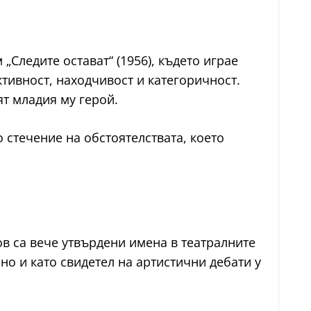
Следите остават“ (1956), където играе
ктивност, находчивост и категоричност.
ят младия му герой.
 стечение на обстоятелствата, което
ов са вече утвърдени имена в театралните
 но и като свидетел на артистични дебати у