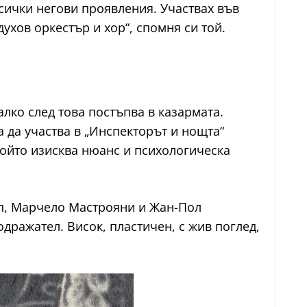
всички негови проявления. Участвах във
хов оркестър и хор“, спомня си той.
лко след това постъпва в казармата.
 да участва в „Инспекторът и нощта“
 който изисква нюанс и психологическа
ип, Марчело Мастрояни и Жан-Пол
дражател. Висок, пластичен, с жив поглед,