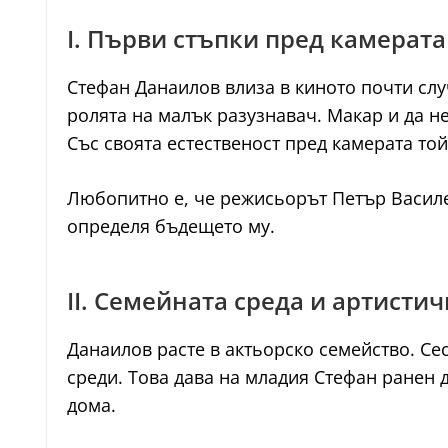
I. Първи стъпки пред камерата
Стефан Данаилов влиза в киното почти слу
ролята на малък разузнавач. Макар и да не
Със своята естественост пред камерата то
Любопитно е, че режисьорът Петър Василев
определя бъдещето му.
II. Семейната среда и артисти
Данаилов расте в актьорско семейство. Се
среди. Това дава на младия Стефан ранен до
дома.