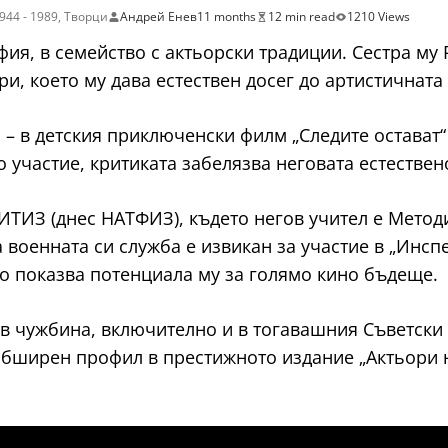
44 - 1989
,
Творци
Андрей Енев
11 months
12 min read
1210 Views
офия, в семейство с актьорски традиции. Сестра м
и, което му дава естествен досег до артистичната 
 – в детския приключенски филм „Следите остават“ 
участие, критиката забелязва неговата естествено
ИТИЗ (днес НАТФИЗ), където негов учител е Метод
 военната си служба е извикан за участие в „Инспе
о показва потенциала му за голямо кино бъдеще.
в чужбина, включително и в тогавашния Съветски 
н обширен профил в престижното издание „Актьори 