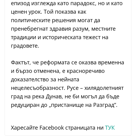
епизод изглежда като парадокс, но и като
ценен урок. Той показва как
политическите решения могат да
пренебрегнат здравия разум, местните
традиции и историческата тежест на
градовете.
Фактът, че реформата се оказва временна
и бързо отменена, е красноречиво
доказателство за нейната
нецелесъобразност. Русе – хилядолетният
град на река Дунав, не би могъл да бъде
редуциран до „пристанище на Разград“.
Харесайте Facebook страницата ни
ТУК