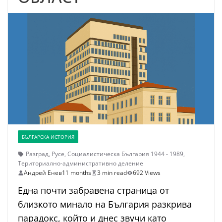
БЪЛГАРСКА ИСТОРИЯ
Разград
,
Русе
,
Социалистическа България 1944 - 1989
,
Териториално-административно деление
Андрей Енев
11 months
3 min read
692 Views
Една почти забравена страница от
близкото минало на България разкрива
парадокс, който и днес звучи като