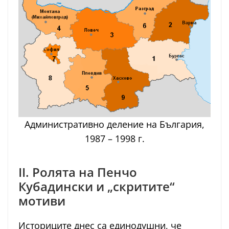
Административно деление на България,
1987 – 1998 г.
II. Ролята на Пенчо
Кубадински и „скритите“
мотиви
Историците днес са единодушни, че