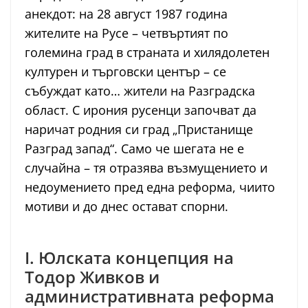
анекдот: на 28 август 1987 година
жителите на Русе – четвъртият по
големина град в страната и хилядолетен
културен и търговски център – се
събуждат като… жители на Разградска
област. С ирония русенци започват да
наричат родния си град „Пристанище
Разград запад“. Само че шегата не е
случайна – тя отразява възмущението и
недоумението пред една реформа, чиито
мотиви и до днес остават спорни.
I. Юлската концепция на
Тодор Живков и
административната реформа