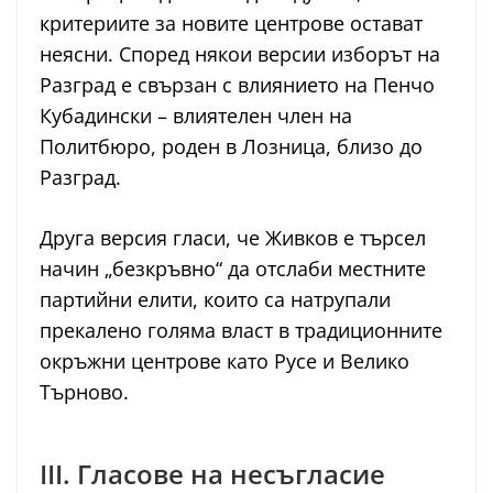
критериите за новите центрове остават
неясни. Според някои версии изборът на
Разград е свързан с влиянието на Пенчо
Кубадински – влиятелен член на
Политбюро, роден в Лозница, близо до
Разград.
Друга версия гласи, че Живков е търсел
начин „безкръвно“ да отслаби местните
партийни елити, които са натрупали
прекалено голяма власт в традиционните
окръжни центрове като Русе и Велико
Търново.
III. Гласове на несъгласие