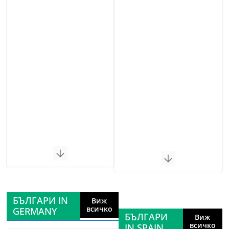
БЪЛГАРИ IN
Виж
всичко
GERMANY
БЪЛГАРИ
Виж
всичко
IN SPAIN