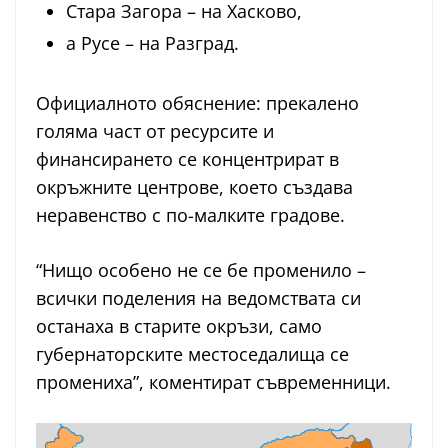
Стара Загора – на Хасково,
а Русе – на Разград.
Официалното обяснение: прекалено
голяма част от ресурсите и
финансирането се концентрират в
окръжните центрове, което създава
неравенство с по-малките градове.
“Нищо особено не се бе променило –
всички поделения на ведомствата си
останаха в старите окръзи, само
губернаторските местоседалища се
промениха”, коментират съвременници.