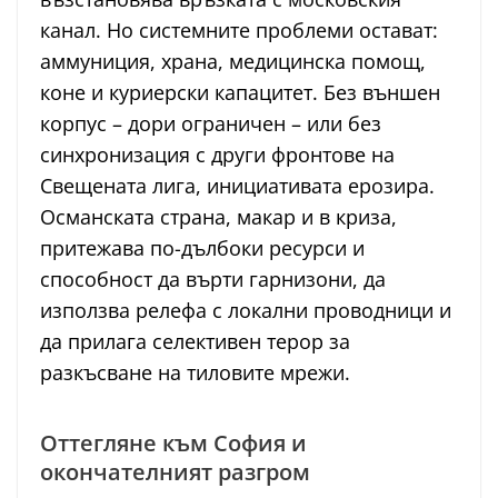
канал. Но системните проблеми остават:
аммуниция, храна, медицинска помощ,
коне и куриерски капацитет. Без външен
корпус – дори ограничен – или без
синхронизация с други фронтове на
Свещената лига, инициативата ерозира.
Османската страна, макар и в криза,
притежава по-дълбоки ресурси и
способност да върти гарнизони, да
използва релефа с локални проводници и
да прилага селективен терор за
разкъсване на тиловите мрежи.
Оттегляне към София и
окончателният разгром