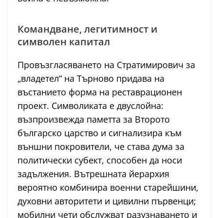
Командване, легитимност и
символен капитал
Провъзгласяването на Стратимирович за
„владетел“ на Търново придава на
въстанието форма на реставрационен
проект. Символиката е двуслойна:
възпроизвежда паметта за Второто
българско царство и сигнализира към
външни покровители, че става дума за
политически субект, способен да носи
задължения. Вътрешната йерархия
вероятно комбинира военни старейшини,
духовни авторитети и цивилни първенци;
мобилни чети обслужват разузнаването и