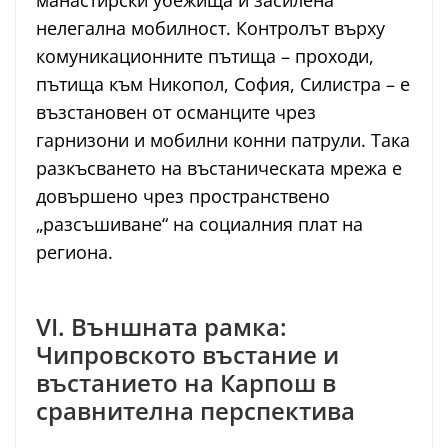
манастирски убежища и засилена
нелегална мобилност. Контролът върху
комуникационните пътища – проходи,
пътища към Никопол, София, Силистра – е
възстановен от османците чрез
гарнизони и мобилни конни патрули. Така
разкъсването на въстаническата мрежа е
довършено чрез пространствено
„разсъшиване“ на социалния плат на
региона.
VI. Външната рамка:
Чипровското въстание и
въстанието на Карпош в
сравнителна перспектива