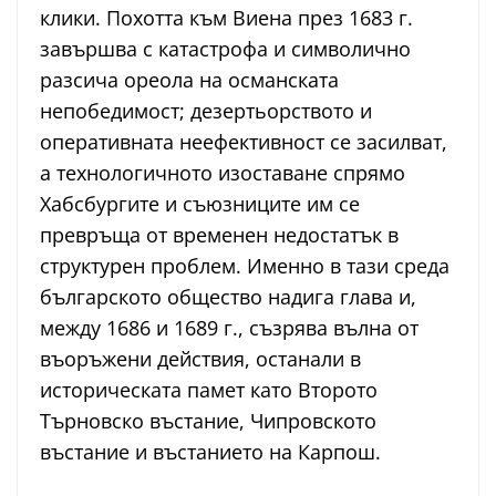
клики. Похотта към Виена през 1683 г.
завършва с катастрофа и символично
разсича ореола на османската
непобедимост; дезертьорството и
оперативната неефективност се засилват,
а технологичното изоставане спрямо
Хабсбургите и съюзниците им се
превръща от временен недостатък в
структурен проблем. Именно в тази среда
българското общество надига глава и,
между 1686 и 1689 г., съзрява вълна от
въоръжени действия, останали в
историческата памет като Второто
Търновско въстание, Чипровското
въстание и въстанието на Карпош.