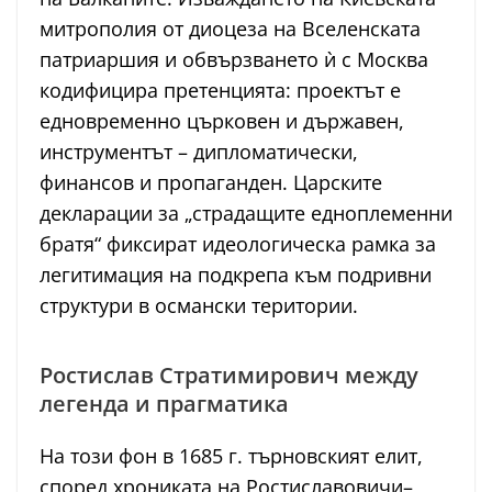
митрополия от диоцеза на Вселенската
патриаршия и обвързването ѝ с Москва
кодифицира претенцията: проектът е
едновременно църковен и държавен,
инструментът – дипломатически,
финансов и пропаганден. Царските
декларации за „страдащите едноплеменни
братя“ фиксират идеологическа рамка за
легитимация на подкрепа към подривни
структури в османски територии.
Ростислав Стратимирович между
легенда и прагматика
На този фон в 1685 г. търновският елит,
според хрониката на Ростиславовичи–