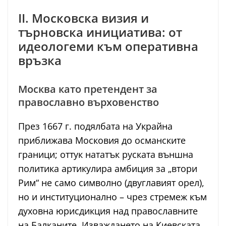
II. Московска визия и
търновска инициатива: от
идеологеми към оперативна
връзка
Москва като претендент за
православно върховенство
През 1667 г. подялбата на Украйна
приближава Московия до османските
граници; оттук нататък руската външна
политика артикулира амбиция за „втори
Рим“ не само символно (двуглавият орел),
но и институционално – чрез стремеж към
духовна юрисдикция над православните
на Балканите. Изваждането на Киевската