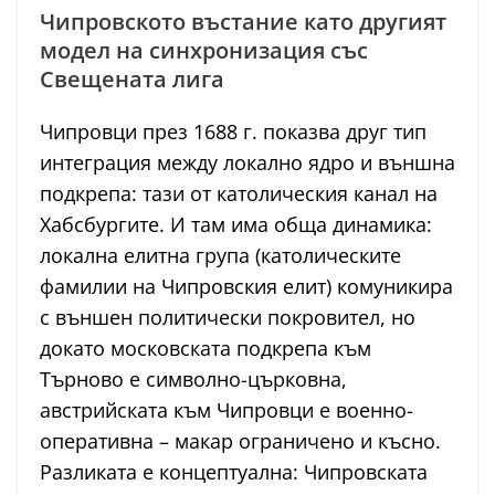
Чипровското въстание като другият
модел на синхронизация със
Свещената лига
Чипровци през 1688 г. показва друг тип
интеграция между локално ядро и външна
подкрепа: тази от католическия канал на
Хабсбургите. И там има обща динамика:
локална елитна група (католическите
фамилии на Чипровския елит) комуникира
с външен политически покровител, но
докато московската подкрепа към
Търново е символно-църковна,
австрийската към Чипровци е военно-
оперативна – макар ограничено и късно.
Разликата е концептуална: Чипровската