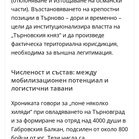
(отклоняване и изтощаване на османски
части). Възстановяването на крепостни
позиции в Търново – дори и временно –
цели да институционализира властта на
„Търновския княз“ и да произведе
фактическа териториална юрисдикция,
необходима за външна легитимация.
Численост и състав: между
мобилизационен потенциал и
логистични тавани
Хрониката говори за „поне няколко
хиляди“ при овладяването на Търновград
и за формиране на отряд над 4000 души в
Габровския Балкан, подсилен от около 800
бойци от юг. Тези числа са