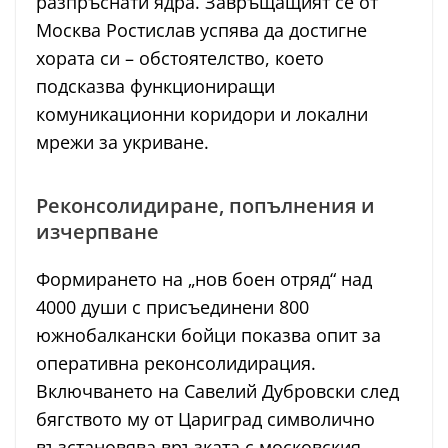
разпръснати ядра. Завръщащият се от
Москва Ростислав успява да достигне
хората си – обстоятелство, което
подсказва функциониращи
комуникационни коридори и локални
мрежи за укриване.
Реконсолидиране, попълнения и
изчерпване
Формирането на „нов боен отряд“ над
4000 души с присъединени 800
южнобалкански бойци показва опит за
оперативна реконсолидирация.
Включването на Савелий Дубровски след
бягството му от Цариград символично
възстановява връзката с московския