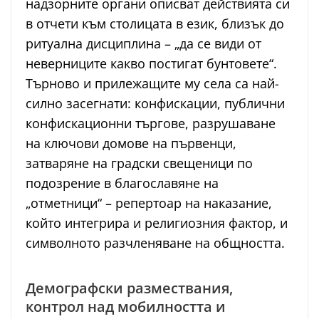
надзорните органи описват действията си
в отчети към столицата в език, близък до
ритуална дисциплина – „да се види от
неверниците какво постигат бунтовете“.
Търново и прилежащите му села са най-
силно засегнати: конфискации, публични
конфискационни търгове, разрушаване
на ключови домове на първенци,
затваряне на градски свещеници по
подозрение в благославяне на
„отметници“ – репертоар на наказание,
който интегрира и религиозния фактор, и
символното разчленяване на общността.
Демографски размествания,
контрол над мобилността и