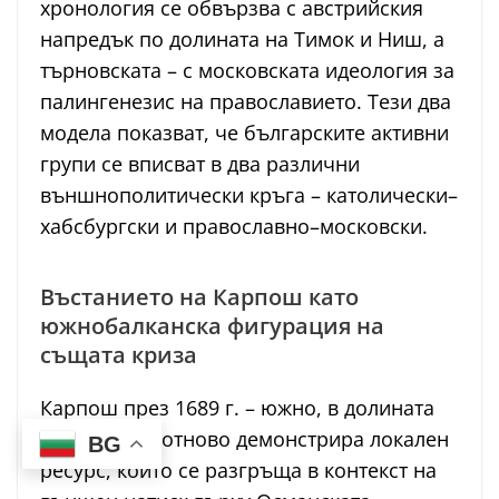
хронология се обвързва с австрийския
напредък по долината на Тимок и Ниш, а
търновската – с московската идеология за
палингенезис на православието. Тези два
модела показват, че българските активни
групи се вписват в два различни
външнополитически кръга – католически–
хабсбургски и православно–московски.
Въстанието на Карпош като
южнобалканска фигурация на
същата криза
Карпош през 1689 г. – южно, в долината
на Вардар – отново демонстрира локален
BG
ресурс, който се разгръща в контекст на