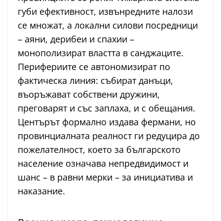
губи ефективност, извънредните налози
се множат, а локални силови посредници
– аяни, дерибеи и спахии –
монополизират властта в санджаците.
Перифериите се автономизират по
фактическа линия: събират данъци,
въоръжават собствени дружини,
преговарят и със заплаха, и с обещания.
Центърът формално издава фермани, но
провинциалната реалност ги редуцира до
пожелателност, което за българското
население означава непредвидимост и
шанс – в равни мерки – за инициатива и
наказание.