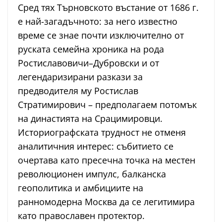
Сред тях Търновското въстание от 1686 г.
е най-загадъчното: за него известно
време се знае почти изключително от
руската семейна хроника на рода
Ростиславовичи–Дубровски и от
легендаризирани разкази за
предводителя му Ростислав
Стратимирович – предполагаем потомък
на династията на Срацимировци.
Историографската трудност не отменя
аналитичния интерес: събитието се
очертава като пресечна точка на местен
революционен импулс, балканска
геополитика и амбициите на
ранномодерна Москва да се легитимира
като православен протектор.