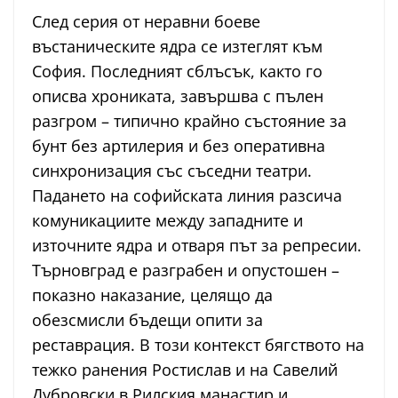
След серия от неравни боеве
въстаническите ядра се изтеглят към
София. Последният сблъсък, както го
описва хрониката, завършва с пълен
разгром – типично крайно състояние за
бунт без артилерия и без оперативна
синхронизация със съседни театри.
Падането на софийската линия разсича
комуникациите между западните и
източните ядра и отваря път за репресии.
Търновград е разграбен и опустошен –
показно наказание, целящо да
обезсмисли бъдещи опити за
реставрация. В този контекст бягството на
тежко ранения Ростислав и на Савелий
Дубровски в Рилския манастир и