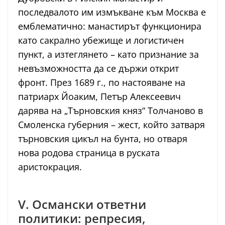
последвалото им измъкване към Москва е
емблематично: манастирът функционира
като сакрално убежище и логистичен
пункт, а изтеглянето – като признание за
невъзможността да се държи открит
фронт. През 1689 г., по настояване на
патриарх Йоаким, Петър Алексеевич
дарява на „Търновския княз“ Толчаново в
Смоленска губерния – жест, който затваря
търновския цикъл на бунта, но отваря
нова родова страница в руската
аристокрация.
V. Османски ответни
политики: репресия,