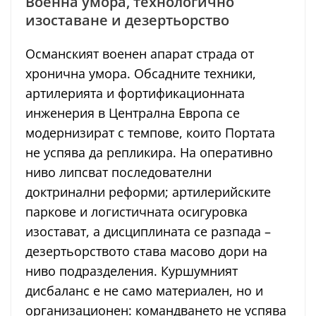
Военна умора, технологично
изоставане и дезертьорство
Османският военен апарат страда от
хронична умора. Обсадните техники,
артилерията и фортификационната
инженерия в Централна Европа се
модернизират с темпове, които Портата
не успява да репликира. На оперативно
ниво липсват последователни
доктринални реформи; артилерийските
паркове и логистичната осигуровка
изостават, а дисциплината се разпада –
дезертьорството става масово дори на
ниво подразделения. Куршумният
дисбаланс е не само материален, но и
организационен: командването не успява