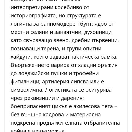
интерпретирани колебливо от
историографията, но структурата е
логична за ранномодерен бунт: ядро от
местни селяни и занаятчии, духовници
като свързващо звено, дребни първенци,
познаващи терена, и групи опитни
хайдути, които задават тактическа рамка.
Въоръжението варира от хладни оръжия
до ловджийски пушки и трофейни
фитилници; артилерия липсва или е
символична. Логистиката се осигурява
чрез реквизиции и дарения;
боеприпасният цикъл е ахилесова пета –
без външна кадрова и материална
подкрепа продължителната отбранителна
война е невъзможна.