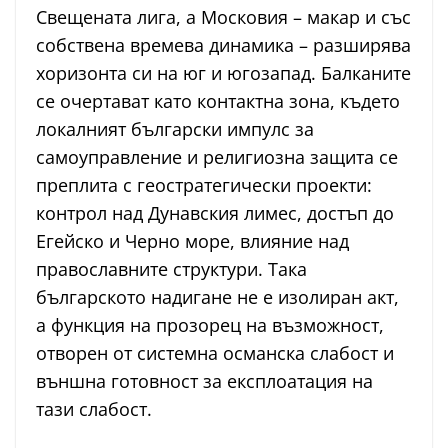
Свещената лига, а Московия – макар и със
собствена времева динамика – разширява
хоризонта си на юг и югозапад. Балканите
се очертават като контактна зона, където
локалният български импулс за
самоуправление и религиозна защита се
преплита с геостратегически проекти:
контрол над Дунавския лимес, достъп до
Егейско и Черно море, влияние над
православните структури. Така
българското надигане не е изолиран акт,
а функция на прозорец на възможност,
отворен от системна османска слабост и
външна готовност за експлоатация на
тази слабост.