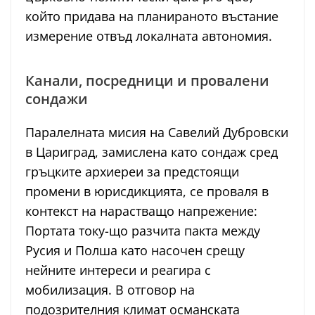
който придава на планираното въстание
измерение отвъд локалната автономия.
Канали, посредници и провалени
сондажи
Паралелната мисия на Савелий Дубровски
в Цариград, замислена като сондаж сред
гръцките архиереи за предстоящи
промени в юрисдикцията, се проваля в
контекст на нарастващо напрежение:
Портата току-що разчита пакта между
Русия и Полша като насочен срещу
нейните интереси и реагира с
мобилизация. В отговор на
подозрителния климат османската