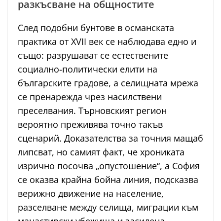
разкъсване на общностите
След подобни бунтове в османската
практика от XVII век се наблюдава едно и
също: разрушават се естествените
социално-политически елити на
българските градове, а селищната мрежа
се пренарежда чрез насилствени
преселвания. Търновският регион
вероятно преживява точно такъв
сценарий. Доказателства за точния мащаб
липсват, но самият факт, че хрониката
изрично посочва „опустошение“, а София
се оказва крайна бойна линия, подсказва
верижно движение на население,
разселване между селища, миграции към