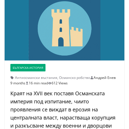
БЪЛГАРСКА ИСТОРИЯ
Антиосмански въстания
,
Османско робство
Андрей Енев
9 months
16 min read
612 Views
Краят на XVII век поставя Османската
империя под изпитание, чиито
проявления се виждат в ерозия на
централната власт, нарастваща корупция
и разкъсване между военни и дворцови