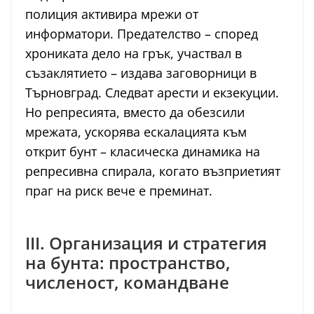
полиция активира мрежи от
информатори. Предателство – според
хрониката дело на грък, участвал в
съзаклятието – издава заговорници в
Търновград. Следват арести и екзекуции.
Но репресията, вместо да обезсили
мрежата, ускорява ескалацията към
открит бунт – класическа динамика на
репресивна спирала, когато възприетият
праг на риск вече е преминат.
III. Организация и стратегия
на бунта: пространство,
численост, командване