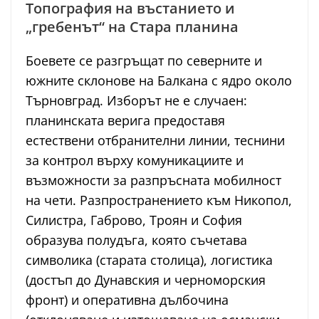
Топография на въстанието и
„гребенът“ на Стара планина
Боевете се разгръщат по северните и
южните склонове на Балкана с ядро около
Търновград. Изборът не е случаен:
планинската верига предоставя
естествени отбранителни линии, теснини
за контрол върху комуникациите и
възможности за разпръсната мобилност
на чети. Разпространението към Никопол,
Силистра, Габрово, Троян и София
образува полудъга, която съчетава
символика (старата столица), логистика
(достъп до Дунавския и черноморския
фронт) и оперативна дълбочина