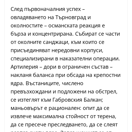
След първоначалния успех –
овладяването на Търновград и
околностите – османската реакция е
бърза и концентрирана. Събират се части
от околните санджаци, към които се
присъединяват нередовни корпуси,
специализирани в наказателни операции.
Артилерия – дори в ограничен състав –
накланя баланса при обсада на крепостни
ядра. Въстаниците, числено
превъзхождани и подложени на обстрел,
се изтеглят към Габровския Балкан;
маньовърът е рационален: опит да се
извлече максимална стойност от терена,
да се пресече преследването, да се слеят