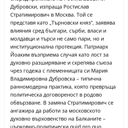
Дубровски, изпраща Ростислав
Стратимирович в Москва. Той се
представя като „Търновски княз“, заявява
влияния сред българи, сърби, власи и
молдавци и търси не само пари, но и
институционална протекция. Патриарх
Йоаким възприема случая като лост за
духовно разширяване и скрепява съюза
чрез годежа с племенницата си Мария
Владимировна Дубровска – типична
ранномодерна практика, която превръща
политическа договореност в родово
обвързване. В замяна Стратимирович се
ангажира да работи за московското
духовно върховенство на Балканите –
църковно-политически quid pro quo,