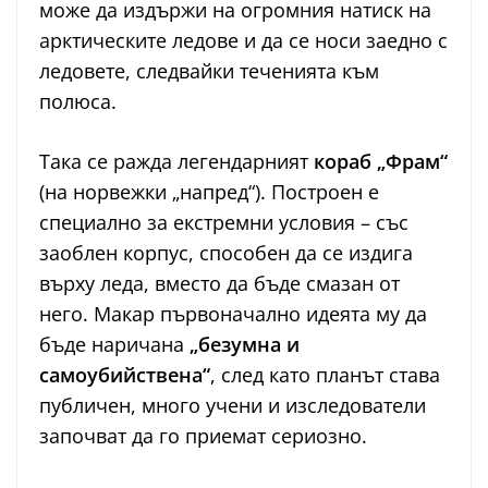
може да издържи на огромния натиск на
арктическите ледове и да се носи заедно с
ледовете, следвайки теченията към
полюса.
Така се ражда легендарният
кораб „Фрам“
(на норвежки „напред“). Построен е
специално за екстремни условия – със
заоблен корпус, способен да се издига
върху леда, вместо да бъде смазан от
него. Макар първоначално идеята му да
бъде наричана
„безумна и
самоубийствена“
, след като планът става
публичен, много учени и изследователи
започват да го приемат сериозно.