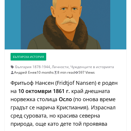
БЪЛГАРСКА ИСТОРИЯ
България 1878-1944
,
Личности
,
Чужденците в историята
Андрей Енев
10 months
8 min read
597 Views
Фритьоф Нансен (Fridtjof Nansen) е роден
на
10 октомври 1861 г.
край днешната
норвежка столица
Осло
(по онова време
градът се нарича Кристиания). Израснал
сред суровата, но красива северна
природа, още като дете той проявява