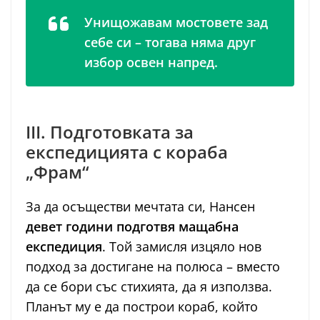
Унищожавам мостовете зад
себе си – тогава няма друг
избор освен напред.
III. Подготовката за
експедицията с кораба
„Фрам“
За да осъществи мечтата си, Нансен
девет години подготвя мащабна
експедиция
. Той замисля изцяло нов
подход за достигане на полюса – вместо
да се бори със стихията, да я използва.
Планът му е да построи кораб, който