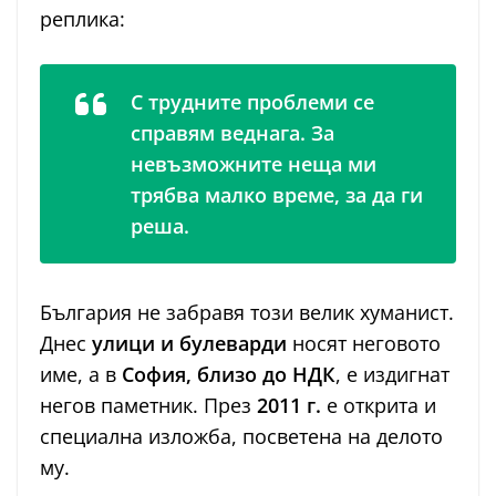
реплика:
С трудните проблеми се
справям веднага. За
невъзможните неща ми
трябва малко време, за да ги
реша.
България не забравя този велик хуманист.
Днес
улици и булеварди
носят неговото
име, а в
София, близо до НДК
, е издигнат
негов паметник. През
2011 г.
е открита и
специална изложба, посветена на делото
му.