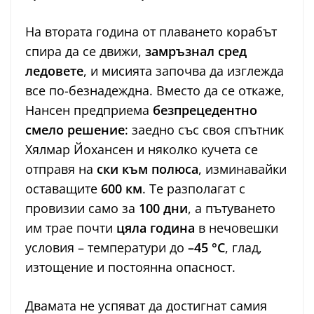
На втората година от плаването корабът
спира да се движи,
замръзнал сред
ледовете
, и мисията започва да изглежда
все по-безнадеждна. Вместо да се откаже,
Нансен предприема
безпрецедентно
смело решение
: заедно със своя спътник
Хялмар Йохансен и няколко кучета се
отправя на
ски към полюса
, изминавайки
оставащите
600 км
. Те разполагат с
провизии само за
100 дни
, а пътуването
им трае почти
цяла година
в нечовешки
условия – температури до
–45 °C
, глад,
изтощение и постоянна опасност.
Двамата не успяват да достигнат самия