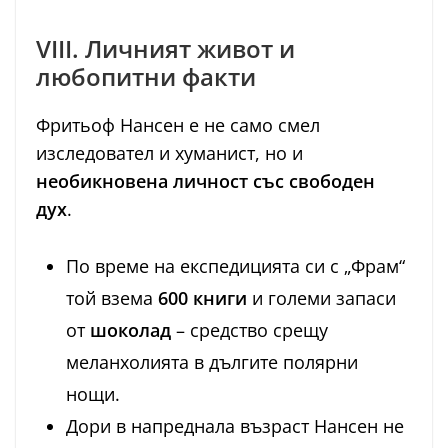
VIII. Личният живот и
любопитни факти
Фритьоф Нансен е не само смел
изследовател и хуманист, но и
необикновена личност със свободен
дух
.
По време на експедицията си с „Фрам“
той взема
600 книги
и големи запаси
от
шоколад
– средство срещу
меланхолията в дългите полярни
нощи.
Дори в напреднала възраст Нансен не