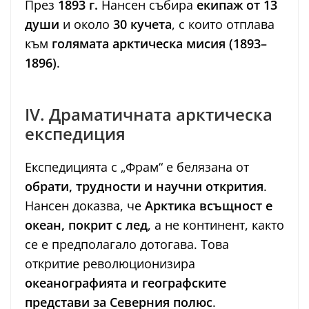
През
1893 г.
Нансен събира
екипаж от 13
души
и около
30 кучета
, с които отплава
към
голямата арктическа мисия (1893–
1896)
.
IV. Драматичната арктическа
експедиция
Експедицията с „Фрам“ е белязана от
обрати, трудности и научни открития
.
Нансен доказва, че
Арктика всъщност е
океан, покрит с лед
, а не континент, както
се е предполагало дотогава. Това
откритие революционизира
океанографията и географските
представи за Северния полюс
.