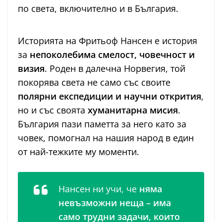
по света, включително и в България.
Историята на Фритьоф Нансен е история
за
непоколебима смелост, човечност и
визия
. Роден в далечна Норвегия, той
покорява света не само със своите
полярни експедиции и научни открития
,
но и със своята
хуманитарна мисия
.
България пази паметта за него като за
човек, помогнал на нашия народ в един
от най-тежките му моменти.
Нансен ни учи, че
няма
невъзможни неща – има
само трудни задачи, които