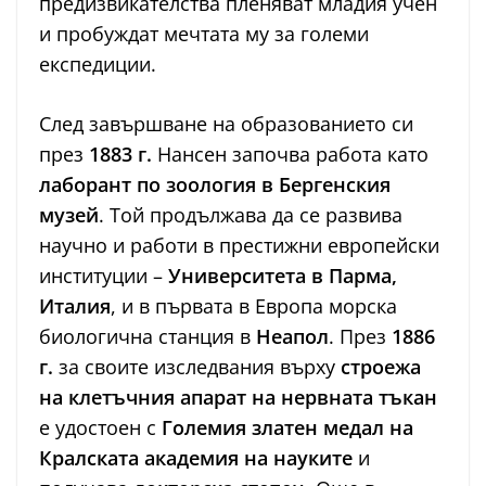
предизвикателства пленяват младия учен
и пробуждат мечтата му за големи
експедиции.
След завършване на образованието си
през
1883 г.
Нансен започва работа като
лаборант по зоология в Бергенския
музей
. Той продължава да се развива
научно и работи в престижни европейски
институции –
Университета в Парма,
Италия
, и в първата в Европа морска
биологична станция в
Неапол
. През
1886
г.
за своите изследвания върху
строежа
на клетъчния апарат на нервната тъкан
е удостоен с
Големия златен медал на
Кралската академия на науките
и