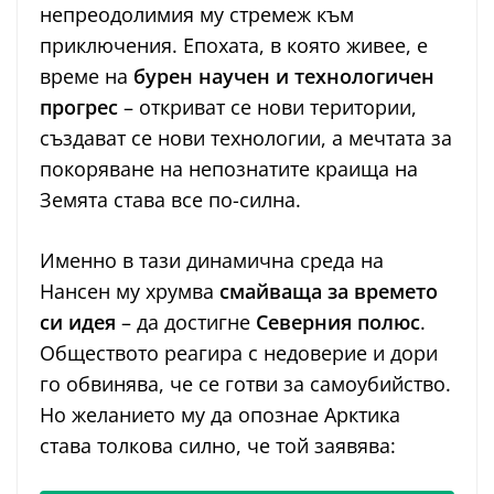
непреодолимия му стремеж към
приключения. Епохата, в която живее, е
време на
бурен научен и технологичен
прогрес
– откриват се нови територии,
създават се нови технологии, а мечтата за
покоряване на непознатите краища на
Земята става все по-силна.
Именно в тази динамична среда на
Нансен му хрумва
смайваща за времето
си идея
– да достигне
Северния полюс
.
Обществото реагира с недоверие и дори
го обвинява, че се готви за самоубийство.
Но желанието му да опознае Арктика
става толкова силно, че той заявява: