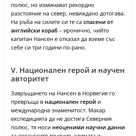
полюс, но изминават рекордно
разстояние на север, невиждано дотогава.
На ръба на силите си те са
спасени от
английски кораб
– иронично, чийто
капитан Нансен е отказал да вземе със
себе си три години по-рано.
V. Национален герой и научен
авторитет
Завръщането на Нансен в Норвегия го
превръща в
национален герой
и
международна знаменитост. Макар
експедицията да не достига Северния
полюс, тя носи
неоценими научни данни
за океанските течения, климата и