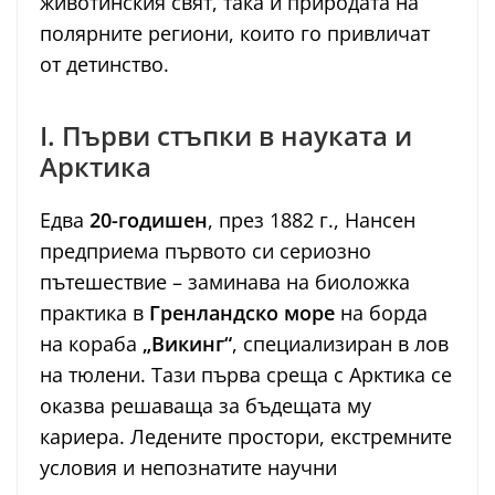
животинския свят, така и природата на
полярните региони, които го привличат
от детинство.
I. Първи стъпки в науката и
Арктика
Едва
20-годишен
, през 1882 г., Нансен
предприема първото си сериозно
пътешествие – заминава на биоложка
практика в
Гренландско море
на борда
на кораба
„Викинг“
, специализиран в лов
на тюлени. Тази първа среща с Арктика се
оказва решаваща за бъдещата му
кариера. Ледените простори, екстремните
условия и непознатите научни