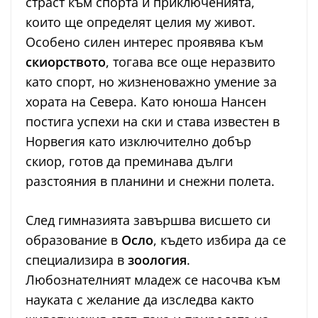
страст към спорта и приключенията,
които ще определят целия му живот.
Особено силен интерес проявява към
скиорството
, тогава все още неразвито
като спорт, но жизненоважно умение за
хората на Севера. Като юноша Нансен
постига успехи на ски и става известен в
Норвегия като изключително добър
скиор, готов да преминава дълги
разстояния в планини и снежни полета.
След гимназията завършва висшето си
образование в
Осло
, където избира да се
специализира в
зоология
.
Любознателният младеж се насочва към
науката с желание да изследва както