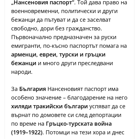
„Нансеновия паспорт“
. Той дава право на
военновременни, политически и други
бежанци да пътуват и да се заселват
свободно, дори без гражданство.
Първоначално предназначен за руски
емигранти, по-късно паспортът помага на
арменци, евреи, турски и гръцки
бежанци
и много други преследвани
народи.
За
България
Нансеновият паспорт има
особено значение – благодарение на него
хиляди тракийски българи
успяват да се
върнат по домовете си след депортации
по време на
Гръцко-турската война
(1919–1922)
. Потомци на тези хора и днес