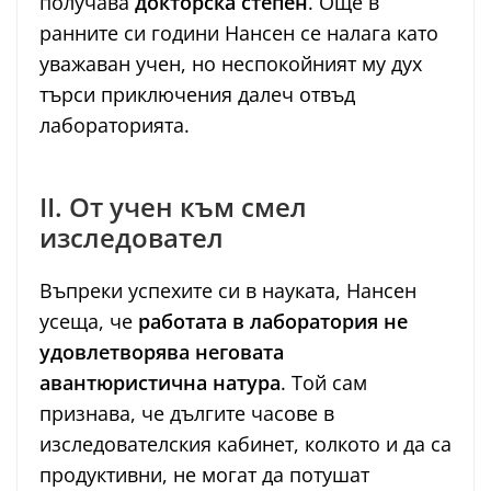
получава
докторска степен
. Още в
ранните си години Нансен се налага като
уважаван учен, но неспокойният му дух
търси приключения далеч отвъд
лабораторията.
II. От учен към смел
изследовател
Въпреки успехите си в науката, Нансен
усеща, че
работата в лаборатория не
удовлетворява неговата
авантюристична натура
. Той сам
признава, че дългите часове в
изследователския кабинет, колкото и да са
продуктивни, не могат да потушат