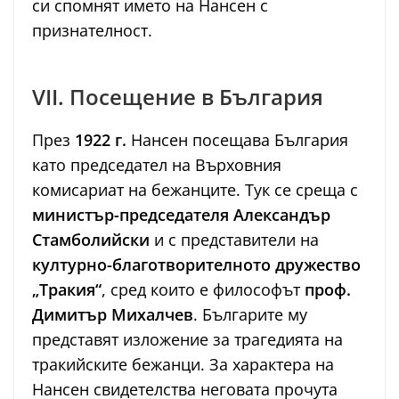
си спомнят името на Нансен с
признателност.
VII. Посещение в България
През
1922 г.
Нансен посещава България
като председател на Върховния
комисариат на бежанците. Тук се среща с
министър-председателя Александър
Стамболийски
и с представители на
културно-благотворителното дружество
„Тракия“
, сред които е философът
проф.
Димитър Михалчев
. Българите му
представят изложение за трагедията на
тракийските бежанци. За характера на
Нансен свидетелства неговата прочута