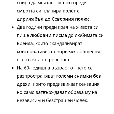
спира да мечтае – малко преди
смъртта си планира
полет с
дирижабъл до Северния полюс
.
Две години преди края на живота си
пише
любовни писма
до любимата си
Бренда, които скандализират
консервативното норвежко общество
със своята откровеност.
На 60-годишна възраст от него се
разпространяват
големи снимки без
дрехи
, които предизвикват сензация,
но само затвърждават образа му на
независим и безстрашен човек.