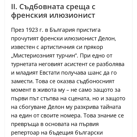
II. Съдбовната среща с
френския илюзионист
През 1923 г. в България пристига
прочутият френски илюзионист Делон,
известен с артистичния си прякор
„Мистериозният турчин“. При едно от
турнетата неговият асистент се разболява
и младият Евстати получава шанс да го
замести. Това се оказва съдбоносният
момент в живота му – не само защото за
първи път стъпва на сцената, но и защото
на сбогуване Делон му разкрива тайната
на един от своите номера. Това знание се
превръща в основата на първия
репертоар на бъдещия български