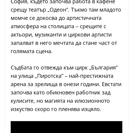
София, където започва работа в кафене
срещу театър „Одеон“. Тъкмо там младото
момче се докосва до артистичната
атмосфера на столицата – срещите с
актьори, музиканти и циркови артисти
запалват в него мечтата да стане част от
голямата сцена.
Съдбата го отвежда към цирк „България“
на улица „Пиротска“ – най-престижната
арена за зрелища в онези години. Евстати
започва като обикновен работник зад
кулисите, но магията на илюзионното
изкуство скоро го пленява изцяло.