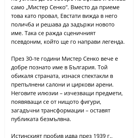
само „Мистер Сенко“. Вместо да приеме
това като провал, Евстати вижда в него
поличба и решава да задържи новото
име. Така се ражда сценичният
псевдоним, който ще го направи легенда.
През 30-те години Мистер Сенко вече е
добре познато име в България. Той
обикаля страната, изнася спектакли в
препълнени салони и циркови арени.
Неговите илюзии – изчезващи предмети,
появяващи се от нищото фигури,
загадъчни трансформации – оставят
публиката безмълвна.
Истинският пробив идва през 1939 г.,