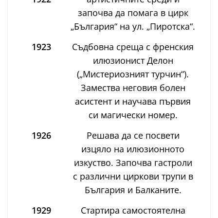
започва да помага в цирк
„България“ на ул. „Пиротска“.
1923
Съдбовна среща с френския
илюзионист Делон
(„Мистериозният турчин“).
Замества неговия болен
асистент и научава първия
си магически номер.
1926
Решава да се посвети
изцяло на илюзионното
изкуство. Започва гастроли
с различни циркови трупи в
България и Балканите.
1929
Стартира самостоятелна