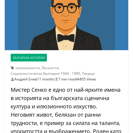
БЪЛГАРСКА ИСТОРИЯ
илюзионисти
,
Личности
,
Социалистическа България 1944 - 1989
,
Творци
Андрей Енев
11 months
7 min read
805 Views
Мистер Сенко е едно от най-ярките имена
в историята на българската сценична
култура и илюзионното изкуство.
Неговият живот, белязан от ранни
трудности, е пример за силата на таланта,
упоритостта и въображението. Роден като