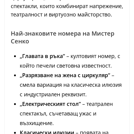
спектакли, които комбинират напрежение,
театралност и виртуозно майсторство.
Най-знаковите номера на Мистер
Сенко
„Главата в ръка“
– култовият номер, с
който печели световна известност.
„Разрязване на жена с циркуляр“
–
смела вариация на класическа илюзия
с индустриален реквизит.
„Електрическият стол“
– театрален
спектакъл, съчетаващ ужас и
възхищение.
Класически илюзии
– появата на