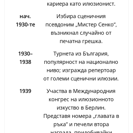
кариера като илюзионист.
нач.
Избира сценичния
1930-те
псевдоним „Мистер Сенко“,
възникнал случайно от
печатна грешка.
1930–
Турнета из България,
1938
популярност на национално
ниво; изгражда репертоар
от големи сценични илюзии.
1939
Участва в Международния
конгрес на илюзионното
изкуство в Берлин.
Представя номера „главата в
ръка“ и печели втора
награда, придобивайки