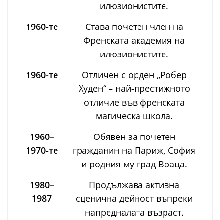
илюзионистите.
1960-те
Става почетен член на
Френската академия на
илюзионистите.
1960-те
Отличен с орден „Робер
Худен“ – най-престижното
отличие във френската
магическа школа.
1960–
Обявен за почетен
1970-те
гражданин на Париж, София
и родния му град Враца.
1980–
Продължава активна
1987
сценична дейност въпреки
напредналата възраст.