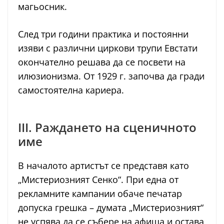
магьосник.
След три години практика и постоянни
изяви с различни циркови трупи Евстати
окончателно решава да се посвети на
илюзионизма. От 1929 г. започва да гради
самостоятелна кариера.
III. Раждането на сценичното
име
В началото артистът се представя като
„Мистериозният Сенко“. При една от
рекламните кампании обаче печатар
допуска грешка – думата „Мистериозният“
не успява да се събере на афиша и остава