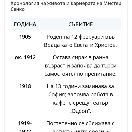
Хронология на живота и кариерата на Мистер
Сенко
ГОДИНА
СЪБИТИЕ
1905
Роден на 12 февруари във
Враца като Евстати Христов.
ок. 1912
Остава сирак в ранна
възраст и започва да търси
самостоятелно препитание.
1918
На 13 години заминава за
София; започва работа в
кафене срещу театър
„Одеон“.
1919–
Постепенно се сближава с
1922
артистичните среди и