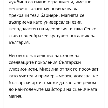
чужбина са силно ограничени, именно
неговият талант му позволява да
прекрачи тези бариери. Магията се
възприема като универсален език,
неподвластен на идеология, и така Сенко
става своеобразен културен посланик на
България.
Неговото наследство вдъхновява
следващите поколения български
илюзионисти. Мнозина от тях го посочват
като учител и пример – човек, доказал, че
български артист може да застане редом
до най-големите майстори на сценичната
магия.