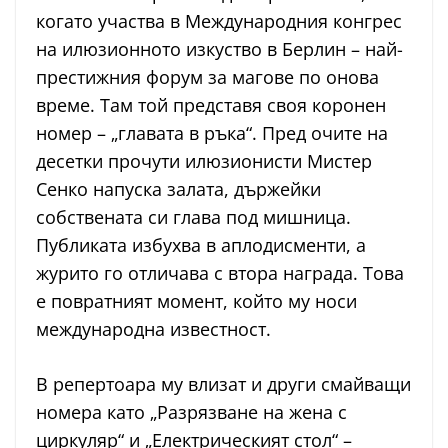
когато участва в Международния конгрес
на илюзионното изкуство в Берлин – най-
престижния форум за магове по онова
време. Там той представя своя коронен
номер – „главата в ръка“. Пред очите на
десетки прочути илюзионисти Мистер
Сенко напуска залата, държейки
собствената си глава под мишница.
Публиката избухва в аплодисменти, а
журито го отличава с втора награда. Това
е повратният момент, който му носи
международна известност.
В репертоара му влизат и други смайващи
номера като „Разрязване на жена с
циркуляр“ и „Електрическият стол“ –