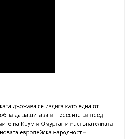
ката държава се издига като една от
обна да защитава интересите си пред
ите на Крум и Омуртаг и настъпателната
 новата европейска народност –