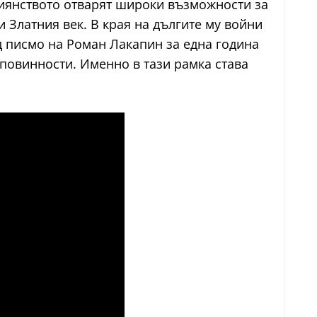
иянството отварят широки възможности за
и Златния век. В края на дългите му войни
д писмо на Роман Лакапин за една година
повинности. Именно в тази рамка става