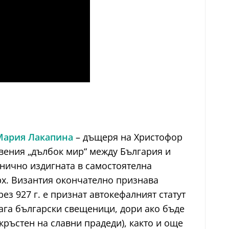
Мария Лакапина
– дъщеря на Христофор
овения „дълбок мир“ между България и
онично издигната в самостоятелна
рх. Византия окончателно признава
ез 927 г. е признат автокефалният статут
ага български свещеници, дори ако бъде
кръстен на славни прадеди), както и още