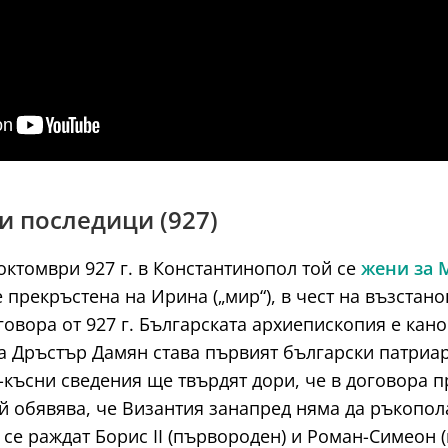
ни последици (927)
 октомври 927 г. в Константинопол той се
жени за 
е прекръстена на Ирина („мир“), в чест на възстан
говора от 927 г. Българската архиепископия е кан
а Дръстър Дамян става първият български патриа
-късни сведения ще твърдят дори, че в договора пр
й обявява, че Византия занапред няма да ръкопол
се раждат Борис II (първороден) и Роман-Симеон (