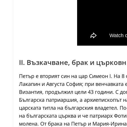
II. Възкачване, брак и църков
Петър е вторият син на цар Симеон I. На 8
Лакапин и Августа София; при венчавката 
Византия, продължил цели 43 години. С до
Българска патриаршия, а архиепископът н
царската титла на българския владетел. По
на българската църква и че патриарх Фоти
молена. От брака на Петър и Мария-Ирина 