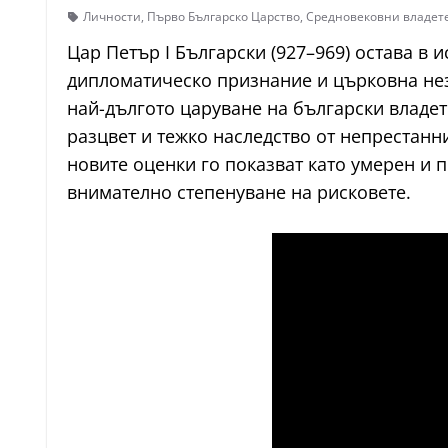
Личности
,
Първо Българско Царство
,
Средновековни владет
Цар Петър I Български (927–969) остава в 
дипломатическо признание и църковна незав
най-дългото царуване на български владе
разцвет и тежко наследство от непрестанни
новите оценки го показват като умерен и 
внимателно степенуване на рисковете.