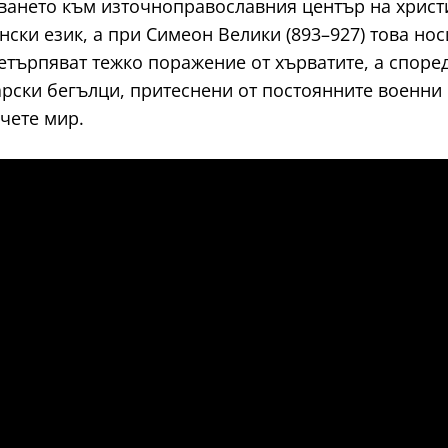
ването към източноправославния център на христ
ски език, а при Симеон Велики (893–927) това нос
етърпяват тежко поражение от хърватите, а споре
рски бегълци, притеснени от постоянните военни 
чете мир.