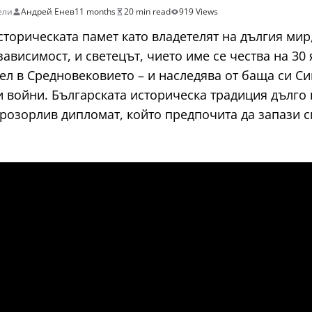
ели
Андрей Енев
11 months
20 min read
919 Views
историческата памет като владетелят на дългия ми
исимост, и светецът, чието име се чества на 30 ян
тел в Средновековието – и наследява от баща си 
 войни. Българската историческа традиция дълго г
прозорлив дипломат, който предпочита да запази 