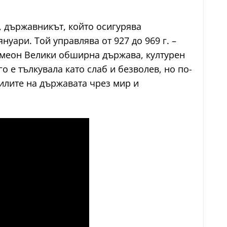
р, държавникът, който осигурява
уари. Той управлява от 927 до 969 г. –
Симеон Велики обширна държава, културен
о е тълкувала като слаб и безволев, но по-
силите на държавата чрез мир и