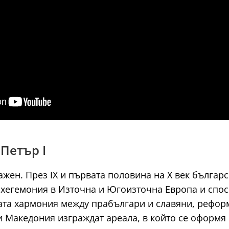
 Петър I
жен. През IX и първата половина на X век българс
 хегемония в Източна и Югоизточна Европа и спос
та хармония между прабългари и славяни, реформ
и Македония изграждат ареала, в който се оформя