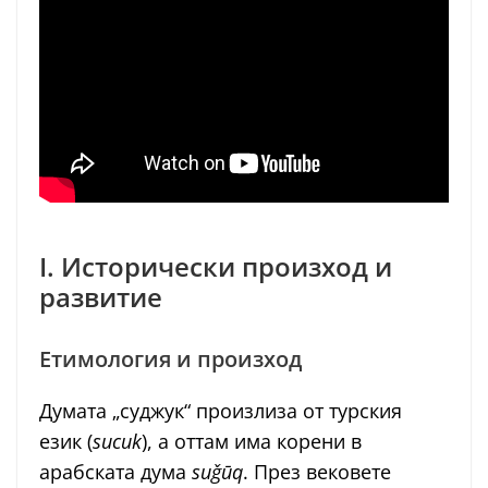
I. Исторически произход и
развитие
Етимология и произход
Думата „суджук“ произлиза от турския
език (
sucuk
), а оттам има корени в
арабската дума
suǧūq
. През вековете