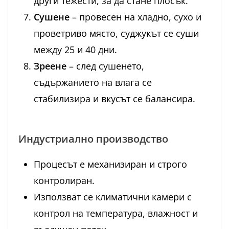
други тежести, за да стане плосък.
Сушене
– провесен на хладно, сухо и
проветриво място, суджукът се суши
между 25 и 40 дни.
Зреене
– след сушенето,
съдържанието на влага се
стабилизира и вкусът се балансира.
Индустриално производство
Процесът е механизиран и строго
контролиран.
Използват се климатични камери с
контрол на температура, влажност и