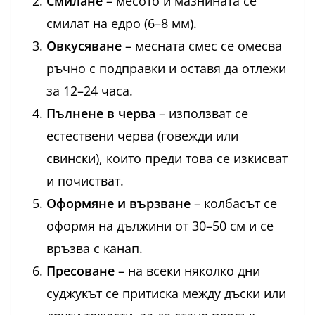
Смилане
– месото и мазнината се
смилат на едро (6–8 мм).
Овкусяване
– месната смес се омесва
ръчно с подправки и оставя да отлежи
за 12–24 часа.
Пълнене в черва
– използват се
естествени черва (говежди или
свински), които преди това се изкисват
и почистват.
Оформяне и вързване
– колбасът се
оформя на дължини от 30–50 см и се
връзва с канап.
Пресоване
– на всеки няколко дни
суджукът се притиска между дъски или