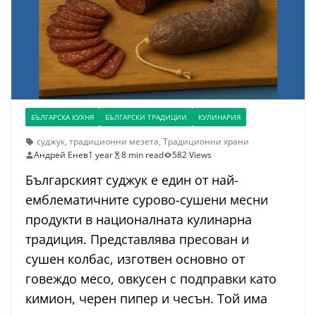
БЪЛГАРСКА КУХНЯ
БЪЛГАРСКИ ТРАДИЦИИ
КУЛИНАРИЯ
суджук
,
традиционни мезета
,
Традиционни храни
Андрей Енев
1 year
8 min read
582 Views
Българският суджук е един от най-
емблематичните сурово-сушени месни
продукти в националната кулинарна
традиция. Представлява пресован и
сушен колбас, изготвен основно от
говеждо месо, овкусен с подправки като
кимион, черен пипер и чесън. Той има