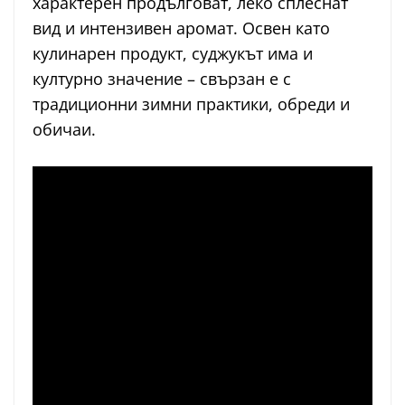
характерен продълговат, леко сплеснат
вид и интензивен аромат. Освен като
кулинарен продукт, суджукът има и
културно значение – свързан е с
традиционни зимни практики, обреди и
обичаи.