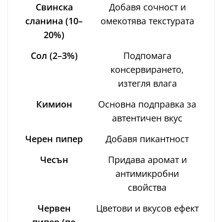
Свинска
Добавя сочност и
сланина (10–
омекотява текстурата
20%)
Сол (2–3%)
Подпомага
консервирането,
изтегля влага
Кимион
Основна подправка за
автентичен вкус
Черен пипер
Добавя пикантност
Чесън
Придава аромат и
антимикробни
свойства
Червен
Цветови и вкусов ефект
пипер (по