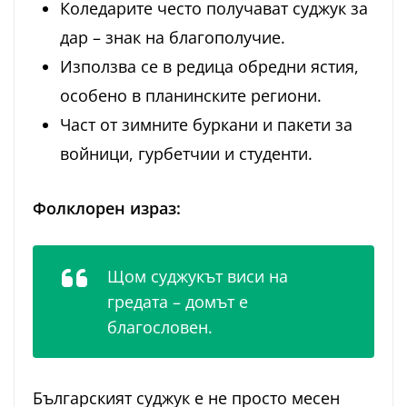
Коледарите често получават суджук за
дар – знак на благополучие.
Използва се в редица обредни ястия,
особено в планинските региони.
Част от зимните буркани и пакети за
войници, гурбетчии и студенти.
Фолклорен израз:
Щом суджукът виси на
гредата – домът е
благословен.
Българският суджук е не просто месен