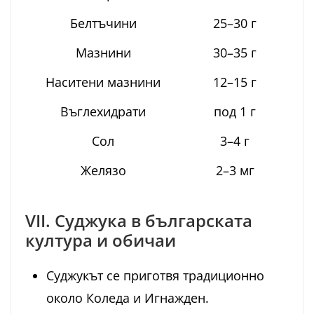
Белтъчини
25–30 г
Мазнини
30–35 г
Наситени мазнини
12–15 г
Въглехидрати
под 1 г
Сол
3–4 г
Желязо
2–3 мг
VII. Суджука в българската
култура и обичаи
Суджукът се приготвя традиционно
около Коледа и Игнажден.