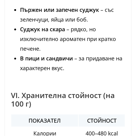
Пържен или запечен суджук
– със
зеленчуци, яйца или боб.
Суджук на скара
– рядко, но
изключително ароматен при кратко
печене.
В пици и сандвичи
– за придаване на
характерен вкус.
VI. Хранителна стойност (на
100 г)
ПОКАЗАТЕЛ
СТОЙНОСТ
Калории
400–480 kcal