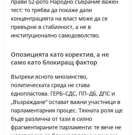
прави 52-рото Народно събрание важен
тест: то трябва да покаже дали
концентрацията на власт може да се
превърне в стабилност, а не в
институционално самодоволство.
Опозицията като коректив, а не
само като блокиращ фактор
Въпреки ясното мнозинство,
политическата среда не става
еднопластова. ГЕРБ–СДС, ПП–ДБ, ДПС и
„Възраждане“ остават важни участници в
парламентарния процес. Тяхната роля ще
бъде различна от тази в силно
фрагментираните парламенти: те вече не