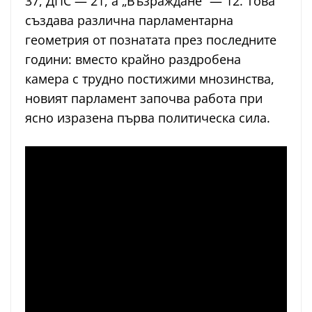
37, ДПС — 21, а „Възраждане“ — 12. Това
създава различна парламентарна
геометрия от познатата през последните
години: вместо крайно раздробена
камера с трудно постижими мнозинства,
новият парламент започва работа при
ясно изразена първа политическа сила.