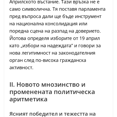
Априлското въстание. Тази връзка не е
само символична. Тя поставя парламента
пред въпроса дали ще бъде инструмент
на национална консолидация или
поредна сцена на разпад на доверието.
Йотова определя изборите от 19 април
като „избори на надеждата“ и говори за
нова легитимност на законодателния
орган след по-висока гражданска
активност.
II. Новото мнозинство и
променената политическа
аритметика
Ясният победител и тежестта на