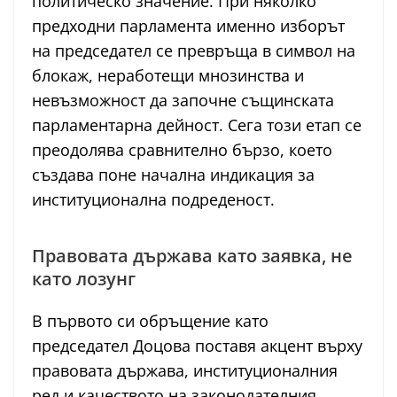
политическо значение. При няколко
предходни парламента именно изборът
на председател се превръща в символ на
блокаж, неработещи мнозинства и
невъзможност да започне същинската
парламентарна дейност. Сега този етап се
преодолява сравнително бързо, което
създава поне начална индикация за
институционална подреденост.
Правовата държава като заявка, не
като лозунг
В първото си обръщение като
председател Доцова поставя акцент върху
правовата държава, институционалния
ред и качеството на законодателния