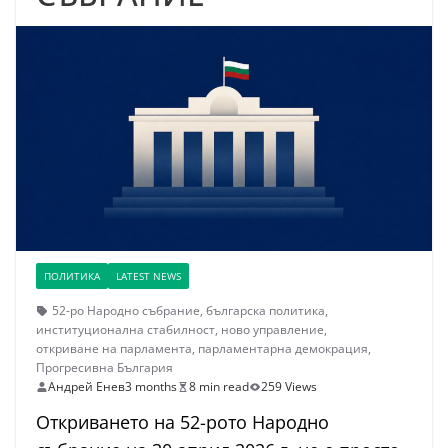
ПОЛИТИКА
LATEST NEWS
52-ро Народно събрание
,
българска политика
,
институционална стабилност
,
ново управление
,
откриване на парламента
,
парламентарна демокрация
,
Прогресивна България
Андрей Енев
3 months
8 min read
259 Views
Откриването на 52-рото Народно