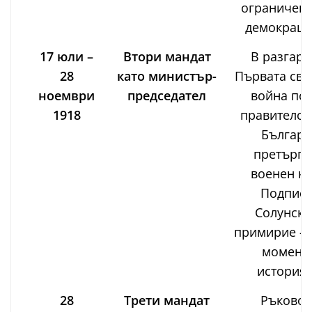
ограничени
демокраци
17 юли –
Втори мандат
В разгара
28
като министър-
Първата све
ноември
председател
война по
1918
правителст
Българи
претърпя
военен кр
Подписв
Солунско
примирие – 
момент 
историят
28
Трети мандат
Ръковод