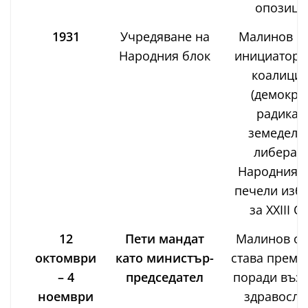
опозици
1931
Учредяване на
Малинов е 
Народния блок
инициатори
коалиция
(демокра
радикал
земеделц
либерали
Народният 
печели изб
за XXIII О
12
Пети мандат
Малинов от
октомври
като министър-
става преми
– 4
председател
поради възр
ноември
здравосло