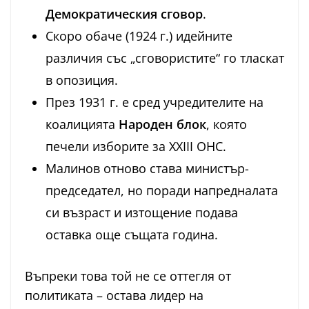
Демократическия сговор
.
Скоро обаче (1924 г.) идейните
различия със „сговористите“ го тласкат
в опозиция.
През 1931 г. е сред учредителите на
коалицията
Народен блок
, която
печели изборите за XXIII ОНС.
Малинов отново става министър-
председател, но поради напредналата
си възраст и изтощение подава
оставка още същата година.
Въпреки това той не се оттегля от
политиката – остава лидер на