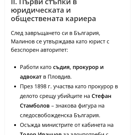
II. Първи стъпки в
юридическата и
обществената кариера
След завръщането си в България,
Малинов се утвърждава като юрист с
безспорен авторитет:
Работи като
съдия, прокурор и
адвокат
в Пловдив.
През 1898 г. участва като прокурор в
делото срещу убийците на
Стефан
Стамболов
– знакова фигура на
следосвобожденска България.
Осъжда министрите от кабинета на
Тодор Иванчов
за злоупотреби с