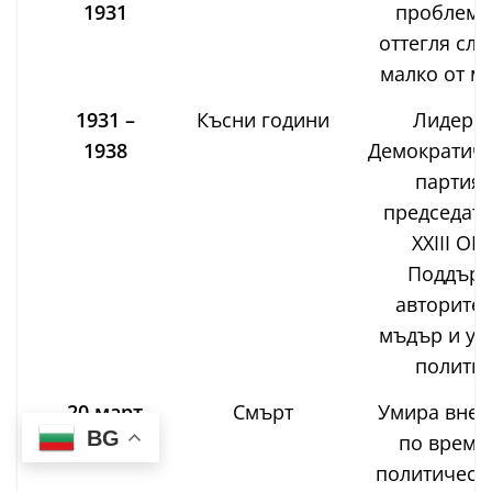
1931
проблеми
оттегля сле
малко от м
1931 –
Късни години
Лидер н
1938
Демократиче
партия 
председате
XXIII ОН
Поддър
авторитет
мъдър и ум
политик
20 март
Смърт
Умира внез
BG
1938
по време
политическ