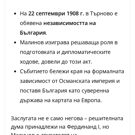
На
22 септември 1908 г.
в Търново е
обявена
независимостта на
България
.
Малинов изиграва решаваща роля в
подготовката и дипломатическите
ходове, довели до този акт.
Събитието бележи края на формалната
зависимост от Османската империя и
поставя България като суверенна
държава на картата на Европа.
Заслугата не е само негова – решителната
дума принадлежи на Фердинанд I, но