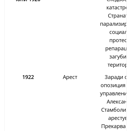
катастро
Страната
парализира
социалн
протест
репараци
загуби 
територи
1922
Арест
Заради ос
опозиция с
управление
Александ
Стамболийс
арестува
Прекарва п