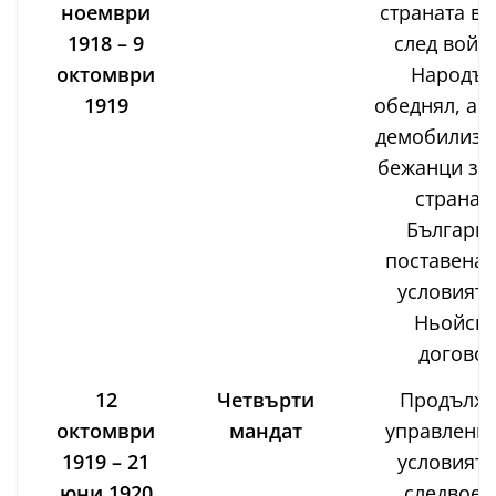
ноември
страната в 
1918 – 9
след войн
октомври
Народът
1919
обеднял, ар
демобилизи
бежанци за
страната
България
поставена 
условията
Ньойски
договор
12
Четвърти
Продълж
октомври
мандат
управление
1919 – 21
условията
юни 1920
следвоен