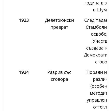
година в за
в Шумен
1923
Деветоюнски
След падане
преврат
Стамболийс
освободе
Участва
създаванет
Демократич
сговор
1924
Разрив със
Поради ид
сговора
различи
(особено
методите
управление
оттегля 