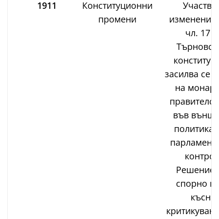
1911
Конституционни
Участва
промени
изменениет
чл. 17 о
Търновск
конституц
засилва се 
на монарх
правителст
във външн
политика,
парламент
контрол
Решениет
спорно и 
късно
критикувано