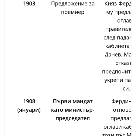
1903
Предложение за
Княз Ферди
премиер
му предлаг
оглави
правителст
след падане
кабинета н
Данев. Мал
отказва
предпочитай
укрепи пар
си.
1908
Първи мандат
Фердина
(януари)
като министър-
отново 
председател
предлага
оглави каби
този път Ма