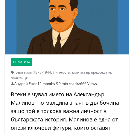
ПОЛИТИКА
България 1878-1944
,
Личности
,
министър председател
,
политици
Андрей Енев
12 months
9 min read
666 Views
Всеки е чувал името на Александър
Малинов, но малцина знаят в дълбочина
защо той е толкова важна личност в
българската история. Малинов е една от
онези ключови фигури, които оставят