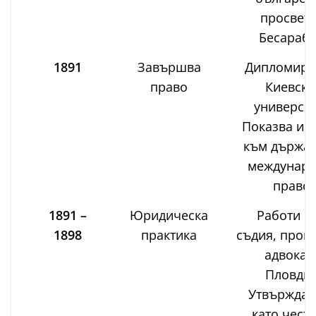
просвета
Бесараби
1891
Завършва
Дипломира 
право
Киевски
университ
Показва ин
към държав
междунар
право.
1891 –
Юридическа
Работи к
1898
практика
съдия, прок
адвокат
Пловдив
Утвърждав
като честе