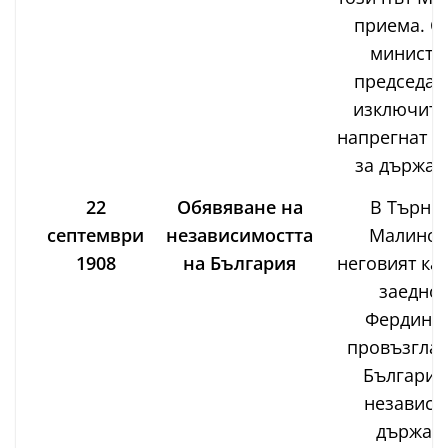
приема. С
министъ
председат
изключите
напрегнат п
за държав
22
Обявяване на
В Търно
септември
независимостта
Малинов
1908
на България
неговият ка
заедно 
Фердинан
провъзглас
България
независи
държава