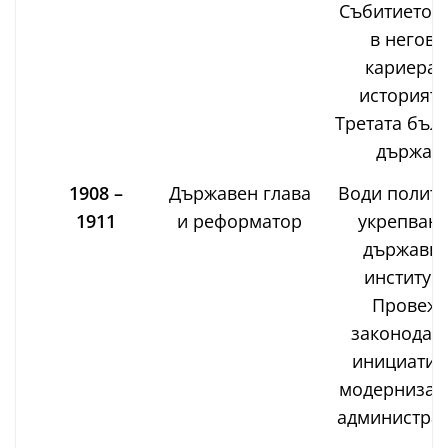
Събитието е
в негова
кариера 
историята
Третата бъл
държава
1908 –
Държавен глава
Води полити
1911
и реформатор
укрепване
държавни
институц
Провеж
законодат
инициатив
модернизац
администрац