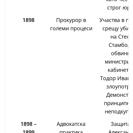
строг юри
1898
Прокурор в
Участва в п
големи процеси
срещу убий
на Стеф
Стамболо
обвиняв
министрит
кабинета
Тодор Иванч
злоупотре
Демонстр
принципно
неподкупн
1898 –
Адвокатска
Защита
1899
практика
Александ