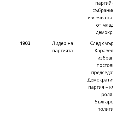
партийни
събрания 
изявява кат
от млади
демократ
1903
Лидер на
След смърт
партията
Каравело
избран 
постоян
председате
Демократиче
партия – кл
роля в
българск
политик