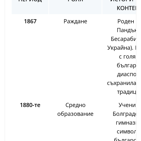
КОНТЕК
1867
Раждане
Роден в 
Пандъкл
Бесарабия 
Украйна). Р
с голям
българс
диаспор
съхранила е
традици
1880-те
Средно
Учение 
образование
Болградск
гимназия
символ 
българск