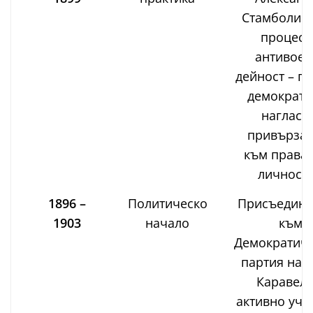
Стамболийс
процес 
антивоен
дейност – п
демократи
нагласа
привързан
към прават
личностт
1896 –
Политическо
Присъединя
1903
начало
към
Демократиче
партия на 
Каравело
активно уча