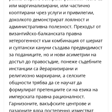
или маргинализирани, или частично
кооптирани чрез услуги и привилегии,
доколкото демонстрират лоялност и
административна полезност. Преходът от
византийско-балканската правна
хетерогенност към комбинация от шериат
и султански кануни създава предвидимост
за поданиците, но и нови асиметрии на
достъп до правосъдие, понеже съдебните
инстанции са йерархизирани и
религиозно маркирани, а селските
общности трябва да се научат да
формулират претенциите си на езика на
имперската правна рационалност.
Гарнизоните, вакъфските центрове и
пазарните ядра постепенно изместват