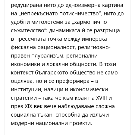
редуцирана нито до едноизмерна картина
на „непрекъснато потисничество“, нито до
удобни митологеми за „хармонично
съжителство“: динамиката ѝ се разгръща
в пресечната точка между имперска
фискална рационалност, религиозно-
правен плурализъм, регионални
икономики и локални общности. В този
контекст българското общество не само
оцелява, но и се преформира – в
институции, навици и икономически
стратегии – така че към края на XVIII и
през XIX век вече наблюдаваме сложна
социална тъкан, способна да излъчи
модерни национални проекти.