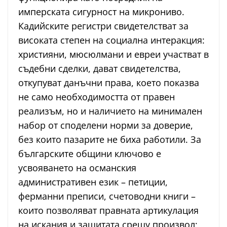
имперската сигурност на микрониво.
Кадийските регистри свидетелстват за
високата степен на социална интеракция:
християни, мюсюлмани и евреи участват в
съдебни сделки, дават свидетелства,
откупуват данъчни права, което показва
не само необходимостта от правен
реализъм, но и наличието на минимален
набор от споделени норми за доверие,
без които пазарите не биха работили. За
българските общини ключово е
усвояването на османския
административен език – петиции,
ферманни преписи, счетоводни книги –
които позволяват правната артикулация
на искания и защитата срещу произвол;