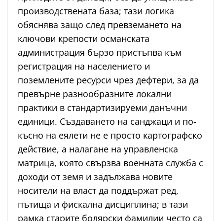
производствената база; тази логика
обяснява защо след превземането на
ключови крепости османската
администрация бързо пристъпва към
регистрация на населението и
поземлените ресурси чрез дефтери, за да
превърне разнообразните локални
практики в стандартизируеми данъчни
единици. Създаването на санджаци и по-
късно на еялети не е просто картографско
действие, а налагане на управленска
матрица, която свързва военната служба с
доходи от земя и задължава новите
носители на власт да поддържат ред,
пътища и фискална дисциплина; в тази
рамка старите болярски фамилии често са