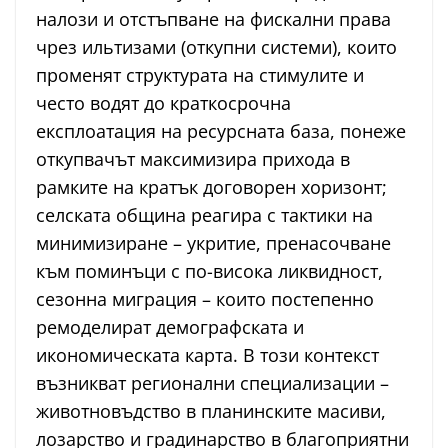
налози и отстъпване на фискални права
чрез ильтизами (откупни системи), които
променят структурата на стимулите и
често водят до краткосрочна
експлоатация на ресурсната база, понеже
откупвачът максимизира прихода в
рамките на кратък договорен хоризонт;
селската община реагира с тактики на
минимизиране – укритие, пренасочване
към поминъци с по-висока ликвидност,
сезонна миграция – които постепенно
ремоделират демографската и
икономическата карта. В този контекст
възникват регионални специализации –
животновъдство в планинските масиви,
лозарство и градинарство в благоприятни