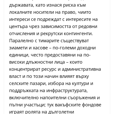
държавата, като изнася риска към
локалните носители на право, чиито
интереси се подреждат с интересите на
центъра чрез зависимостта от редовни
отчисления и рекрутски контингенти.
Паралелно с тимарите съществуват
зиамети и хасове – по-големи доходни
единици, често предоставяни на по-
високи длъжностни лица – които
концентрират ресурс и административна
власт и по този начин влияят върху
селските пазари, избора на култури и
поддръжката на инфраструктурата,
включително напоителни съоръжения и
пътни участъци; тук вакъфските фондове
играят ролята на дълголетни