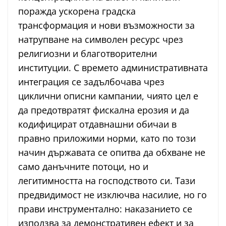
поражда ускорена градска
трансформация и нови възможности за
натрупване на символен ресурс чрез
религиозни и благотворителни
институции. С времето административната
интеграция се задълбочава чрез
циклични описни кампании, чиято цел е
да предотвратят фискална ерозия и да
кодифицират отдавнашни обичаи в
правно приложими норми, като по този
начин държавата се опитва да обхване не
само данъчните потоци, но и
легитимността на господството си. Тази
предвидимост не изключва насилие, но го
прави инструментално: наказанието се
използва за демонстративен ефект и за