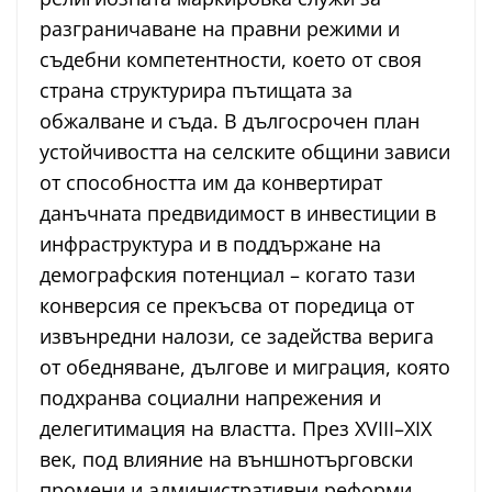
разграничаване на правни режими и
съдебни компетентности, което от своя
страна структурира пътищата за
обжалване и съда. В дългосрочен план
устойчивостта на селските общини зависи
от способността им да конвертират
данъчната предвидимост в инвестиции в
инфраструктура и в поддържане на
демографския потенциал – когато тази
конверсия се прекъсва от поредица от
извънредни налози, се задейства верига
от обедняване, дългове и миграция, която
подхранва социални напрежения и
делегитимация на властта. През XVIII–XIX
век, под влияние на външнотърговски
промени и административни реформи,