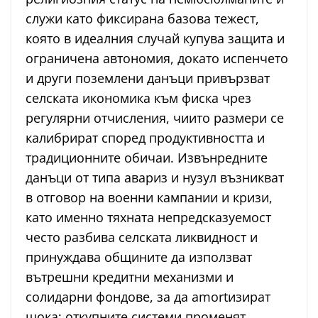
служи като фиксирана базова тежест,
която в идеалния случай купува защита и
ограничена автономия, докато испенчето
и други поземлени данъци привързват
селската икономика към фиска чрез
регулярни отчисления, чиито размери се
калибрират според продуктивността и
традиционните обичаи. Извънредните
данъци от типа авариз и нузул възникват
в отговор на военни кампании и кризи,
като именно тяхната непредсказуемост
често разбива селската ликвидност и
принуждава общините да използват
вътрешни кредитни механизми и
солидарни фондове, за да amortизират
шока; откупните системи променят