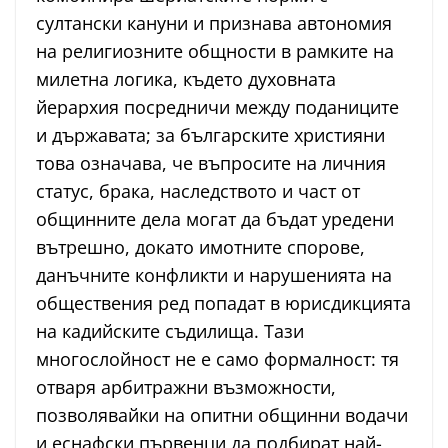
султански кануни и признава автономия
на религиозните общности в рамките на
милетна логика, където духовната
йерархия посредничи между поданиците
и държавата; за българските християни
това означава, че въпросите на личния
статус, брака, наследството и част от
общинните дела могат да бъдат уредени
вътрешно, докато имотните спорове,
данъчните конфликти и нарушенията на
обществения ред попадат в юрисдикцията
на кадийските съдилища. Тази
многослойност не е само формалност: тя
отваря арбитражни възможности,
позволявайки на опитни общинни водачи
и еснафски първенци да подбират най-