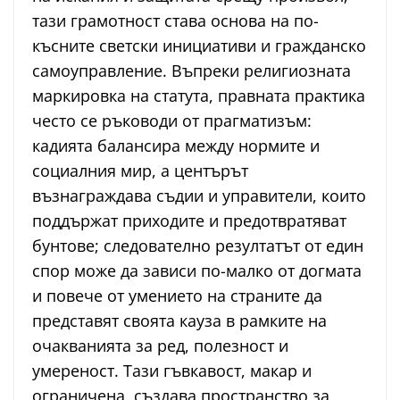
тази грамотност става основа на по-
късните светски инициативи и гражданско
самоуправление. Въпреки религиозната
маркировка на статута, правната практика
често се ръководи от прагматизъм:
кадията балансира между нормите и
социалния мир, а центърът
възнаграждава съдии и управители, които
поддържат приходите и предотвратяват
бунтове; следователно резултатът от един
спор може да зависи по-малко от догмата
и повече от умението на страните да
представят своята кауза в рамките на
очакванията за ред, полезност и
умереност. Тази гъвкавост, макар и
ограничена, създава пространство за