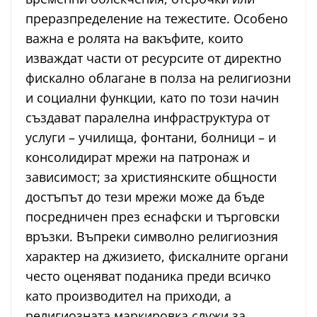
преразпределение на тежестите. Особено
важна е ролята на вакъфите, които
изваждат части от ресурсите от директно
фискално облагане в полза на религиозни
и социални функции, като по този начин
създават паралелна инфраструктура от
услуги – училища, фонтани, болници – и
консолидират мрежи на патронаж и
зависимост; за християнските общности
достъпът до тези мрежи може да бъде
посредничен през еснафски и търговски
връзки. Въпреки символно религиозния
характер на джизието, фискалните органи
често оценяват поданика преди всичко
като производител на приходи, а
религиозната маркировка служи за