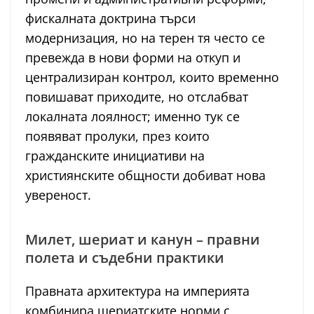
фискалната доктрина търси
модернизация, но на терен тя често се
превежда в нови форми на откуп и
централизиран контрол, които временно
повишават приходите, но отслабват
локалната лоялност; именно тук се
появяват пролуки, през които
гражданските инициативи на
християнските общности добиват нова
увереност.
Милет, шериат и канун – правни
полета и съдебни практики
Правната архитектура на империята
комбинира шериатските норми с