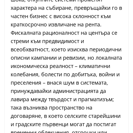
характера на събиране, превръщайки го в
частен бизнес с висока склонност към
краткосрочно извличане на рента.
Фискалната рационалност на центъра се
стреми към предвидимост и
всеобхватност, което изисква периодични
описни кампании и ревизии, но локалната
икономическа реалност – климатични
колебания, болести по добитъка, войни и
преселения – внася шум в системата,
принуждавайки администрацията да
лавира между твърдост и прагматизъм;
така възниква пространство на
договаряне, в което селските старейшини
и градските първенци могат да постигат
временни облекчения, отсрочки или