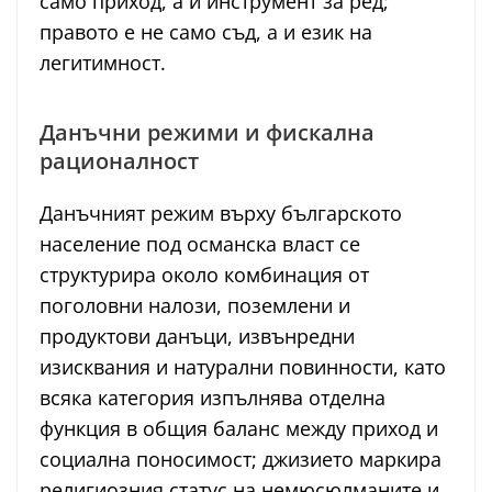
само приход, а и инструмент за ред;
правото е не само съд, а и език на
легитимност.
Данъчни режими и фискална
рационалност
Данъчният режим върху българското
население под османска власт се
структурира около комбинация от
поголовни налози, поземлени и
продуктови данъци, извънредни
изисквания и натурални повинности, като
всяка категория изпълнява отделна
функция в общия баланс между приход и
социална поносимост; джизието маркира
религиозния статус на немюсюлманите и