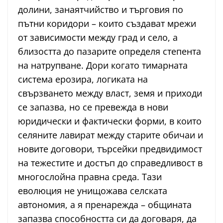
долини, занаятчийство и търговия по
пътни коридори – които създават мрежи
от зависимости между град и село, а
близостта до пазарите определя степента
на натрупване. Дори когато тимарната
система ерозира, логиката на
свързването между власт, земя и приходи
се запазва, но се превежда в нови
юридически и фактически форми, в които
селяните лавират между старите обичаи и
новите договори, търсейки предвидимост
на тежестите и достъп до справедливост в
многослойна правна среда. Тази
еволюция не унищожава селската
автономия, а я пренарежда – общината
запазва способността си да договаря, да