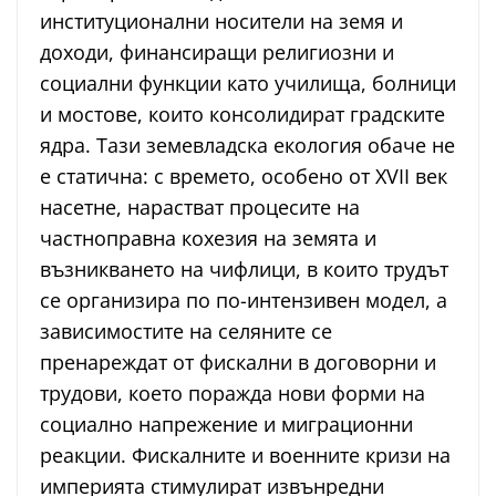
институционални носители на земя и
доходи, финансиращи религиозни и
социални функции като училища, болници
и мостове, които консолидират градските
ядра. Тази земевладска екология обаче не
е статична: с времето, особено от XVII век
насетне, нарастват процесите на
частноправна кохезия на земята и
възникването на чифлици, в които трудът
се организира по по-интензивен модел, а
зависимостите на селяните се
пренареждат от фискални в договорни и
трудови, което поражда нови форми на
социално напрежение и миграционни
реакции. Фискалните и военните кризи на
империята стимулират извънредни