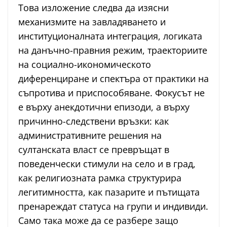
Това изложение следва да изясни
механизмите на завладяването и
институционалната интеграция, логиката
на данъчно-правния режим, траекториите
на социално-икономическото
диференциране и спектъра от практики на
съпротива и приспособяване. Фокусът не
е върху анекдотични епизоди, а върху
причинно-следствени връзки: как
административните решения на
султанската власт се превръщат в
поведенчески стимули на село и в град,
как религиозната рамка структурира
легитимността, как пазарите и пътищата
пренареждат статуса на групи и индивиди.
Само така може да се разбере защо