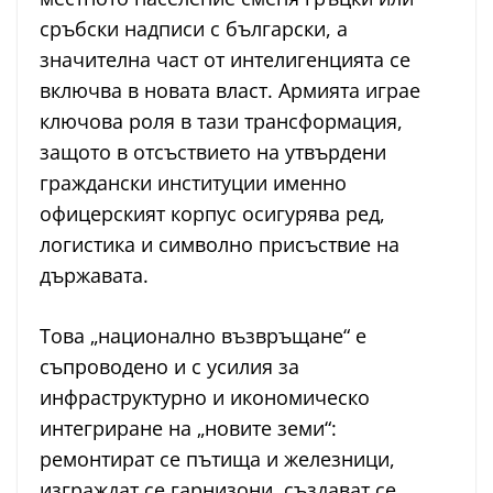
сръбски надписи с български, а
значителна част от интелигенцията се
включва в новата власт. Армията играе
ключова роля в тази трансформация,
защото в отсъствието на утвърдени
граждански институции именно
офицерският корпус осигурява ред,
логистика и символно присъствие на
държавата.
Това „национално възвръщане“ е
съпроводено и с усилия за
инфраструктурно и икономическо
интегриране на „новите земи“:
ремонтират се пътища и железници,
изграждат се гарнизони, създават се