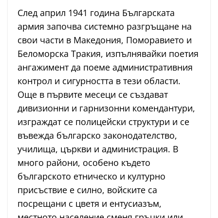
След април 1941 година Българската
армия започва системно разгръщане на
свои части в Македония, Поморавието и
Беломорска Тракия, изпълнявайки поетия
ангажимент да поеме административния
контрол и сигурността в тези области.
Още в първите месеци се създават
дивизионни и гарнизонни комендантури,
изграждат се полицейски структури и се
въвежда българско законодателство,
училища, църкви и администрация. В
много райони, особено където
българското етническо и културно
присъствие е силно, войските са
посрещани с цветя и ентусиазъм,
местното население сменя гръцки или