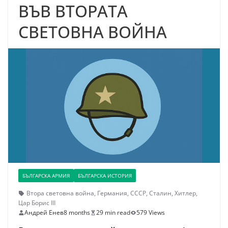
ВЪВ ВТОРАТА
СВЕТОВНА ВОЙНА
БЪЛГАРСКА АРМИЯ
БЪЛГАРСКА ИСТОРИЯ
Втора световна война
,
Германия
,
СССР
,
Сталин
,
Хитлер
,
Цар Борис III
Андрей Енев
8 months
29 min read
579 Views