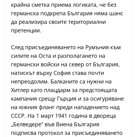
крайна сметка приема логиката, че без
германска подкрепа България няма шанс
да реализира своите териториални
претенции.
След присъединяването на Румъния към
силите на Оста и разполагането на
германски войски на север от България,
натискът върху София става почти
непреодолим. Балканите са нужни на
Хитлер като плацдарм за предстоящата
кампания срещу Гърция и за осигуряване
на южния фланг преди нападението над
СССР. На 1 март 1941 година в двореца
„Белведере“ във Виена България
подписва протокол за присъединяването