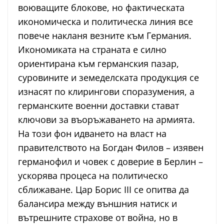
воюващите блокове, но фактическата
икономическа и политическа линия все
повече накланя везните към Германия.
Икономиката на страната е силно
ориентирана към германския пазар,
суровините и земеделската продукция се
изнасят по клирингови споразумения, а
германските военни доставки стават
ключови за въоръжаването на армията.
На този фон идването на власт на
правителството на Богдан Филов – изявен
германофил и човек с доверие в Берлин –
ускорява процеса на политическо
сближаване. Цар Борис III се опитва да
балансира между външния натиск и
вътрешните страхове от война, но в