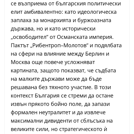
се възприема от българския политически
елит амбивалентно: като идеологическа
заплаха за монархията и буржоазната
държава, но и като исторически
„освободител“ от Османската империя.
Пактът „Рибентроп–Молотов“ и подялбата
на сфери на влияние между Берлин и
Москва още повече усложняват
картината, защото показват, че съдбата
на малките държави може да бъде
решавана без тяхното участие. В този
контекст България се стреми да остане
извън прякото бойно поле, да запази
формален неутралитет и да извлече
максимални дивиденти от сблъсъка на
великите сили, но стратегическото ѝ