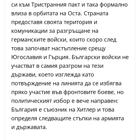
си към Тристранния пакт и така формално
влиза в орбитата на Оста. Страната
предоставя своята територия и
комуникации за разгръщане на
германските войски, които скоро след
това започват настъпление срещу
Югославия и Гърция. Български войски не
участват в самия разгром на тези
държави, което изглежда като
потвърждение на линията да се избягва
пряко участие във фронтовите боеве, но
политическият избор е вече направен:
България е съюзник на Хитлер и това
определя следващите стъпки на армията
и държавата.