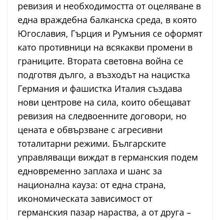
ревизия и необходимостта от оцеляване в
една враждебна балканска среда, в която
Югославия, Гърция и Румъния се оформят
като противници на всякакви промени в
границите. Втората световна война се
подготвя дълго, а възходът на нацистка
Германия и фашистка Италия създава
нови центрове на сила, които обещават
ревизия на следвоенните договори, но
цената е обвързване с агресивни
тоталитарни режими. Българските
управляващи виждат в германския подем
едновременно заплаха и шанс за
национална кауза: от една страна,
икономическата зависимост от
германския пазар нараства, а от друга –