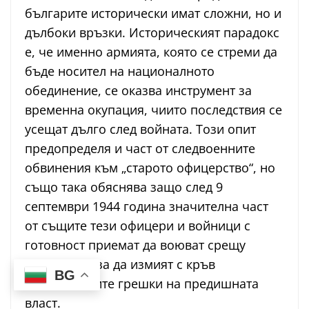
българите исторически имат сложни, но и
дълбоки връзки. Историческият парадокс
е, че именно армията, която се стреми да
бъде носител на националното
обединение, се оказва инструмент за
временна окупация, чиито последствия се
усещат дълго след войната. Този опит
предопределя и част от следвоенните
обвинения към „старото офицерство“, но
също така обяснява защо след 9
септември 1944 година значителна част
от същите тези офицери и войници с
готовност приемат да воюват срещу
Германия – за да измият с кръв
BG
политическите грешки на предишната
власт.