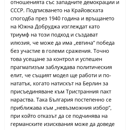
отношенията със западните демокрации и
СССР. Подписването на Крайовската
спогодба през 1940 година и връщането
на Южна Добруджа изглеждат като
триумф на този подход и създават
илюзия, че може да има „евтина“ победа
без участие в големи сражения. Точно
това усещане за контрол и успешен
прагматизъм заблуждава политическия
елит, че същият модел ще работи и по-
нататък, когато натискът на Берлин за
присъединяване към Тристранния пакт
нараства. Така България постепенно се
приближава към „невъзможния избор“,
при който отказът да се подчинява на
германските изисквания може да доведе