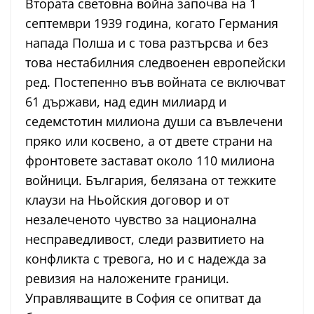
Втората световна война започва на 1
септември 1939 година, когато Германия
напада Полша и с това разтърсва и без
това нестабилния следвоенен европейски
ред. Постепенно във войната се включват
61 държави, над един милиард и
седемстотин милиона души са въвлечени
пряко или косвено, а от двете страни на
фронтовете застават около 110 милиона
войници. България, белязана от тежките
клаузи на Ньойския договор и от
незалеченото чувство за национална
несправедливост, следи развитието на
конфликта с тревога, но и с надежда за
ревизия на наложените граници.
Управляващите в София се опитват да