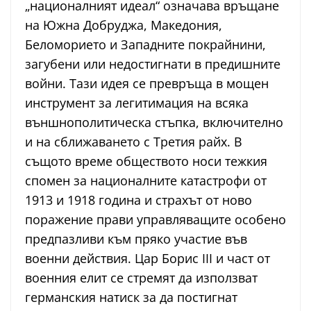
„националният идеал“ означава връщане
на Южна Добруджа, Македония,
Беломорието и Западните покрайнини,
загубени или недостигнати в предишните
войни. Тази идея се превръща в мощен
инструмент за легитимация на всяка
външнополитическа стъпка, включително
и на сближаването с Третия райх. В
същото време обществото носи тежкия
спомен за националните катастрофи от
1913 и 1918 година и страхът от ново
поражение прави управляващите особено
предпазливи към пряко участие във
военни действия. Цар Борис III и част от
военния елит се стремят да използват
германския натиск за да постигнат