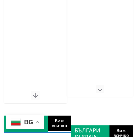
БЪЛГАРИ IN
Виж
BG
всичко
GERMANY
БЪЛГАРИ
Виж
всичко
IN SPAIN