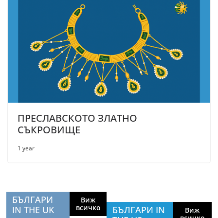
ПРЕСЛАВСКОТО ЗЛАТНО
СЪКРОВИЩЕ
1 year
БЪЛГАРИ
Виж
всичко
IN THE UK
БЪЛГАРИ IN
Виж
всичко