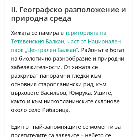
II. Географско разположение и
природна среда
Хижата се намира в
територията на
Тетевенския Балкан, част от Национален
парк „Централен Балкан“
. Районът е богат
на биологично разнообразие и природни
забележителности. От хижата се
разкриват панорамни гледки към
основния старопланински рид, към
върховете Васильов, Юмрука, Ушите,
както и към нископланинските склонове
около село Рибарица.
Един от най-запомнящите се моменти за
посетителите са залезите – небето се