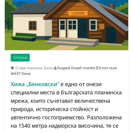
ТУРИЗЪМ
Стара планина
,
Хижи
Андрей Енев
5 months
6 min read
637 Views
Хижа „Бенковски“
е едно от онези
специални места в българската планинска
мрежа, които съчетават величествена
природа, историческа стойност и
автентично гостоприемство. Разположена
на 1540 метра надморска височина, тя се