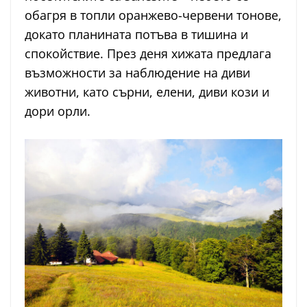
обагря в топли оранжево-червени тонове,
докато планината потъва в тишина и
спокойствие. През деня хижата предлага
възможности за наблюдение на диви
животни, като сърни, елени, диви кози и
дори орли.