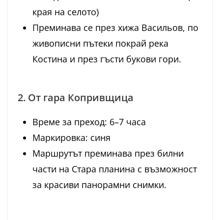
края на селото)
Преминава се през хижа Васильов, по
живописни пътеки покрай река
Костина и през гъсти букови гори.
2. От гара Копривщица
Време за преход: 6–7 часа
Маркировка: синя
Маршрутът преминава през билни
части на Стара планина с възможност
за красиви панорамни снимки.