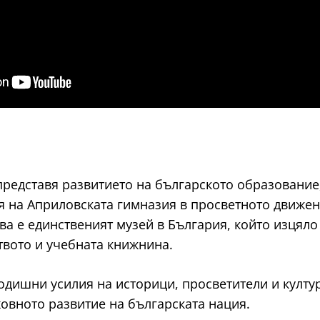
представя развитието на българското образование, 
ля на Априловската гимназия в просветното движен
а е единственият музей в България, който изцяло
твото и учебната книжнина.
годишни усилия на историци, просветители и култу
ховното развитие на българската нация.