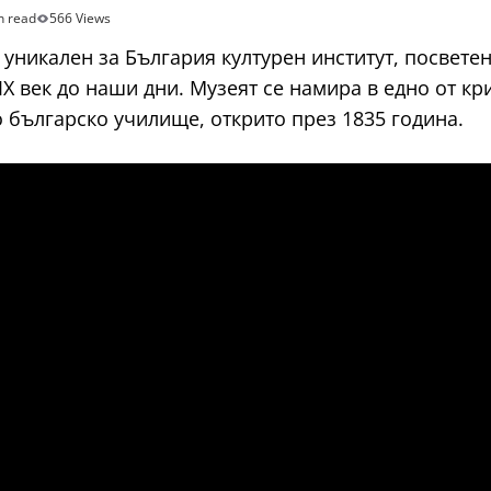
n read
566 Views
 уникален за България културен институт, посвете
IX век до наши дни. Музеят се намира в едно от к
о българско училище, открито през 1835 година.