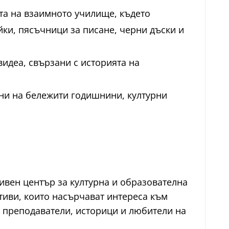
ата на взаимното училище, където
ейки, пясъчници за писане, черни дъски и
идеа, свързани с историята на
ни на бележити годишнини, културни
ивен център за културна и образователна
тиви, които насърчават интереса към
, преподаватели, историци и любители на