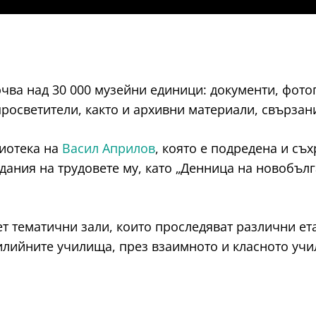
ючва над 30 000 музейни единици: документи, фото
росветители, както и архивни материали, свързан
иотека на
Васил Априлов
, която е подредена и съ
дания на трудовете му, като „Денница на новобълг
т тематични зали, които проследяват различни ет
илийните училища, през взаимното и класното уч