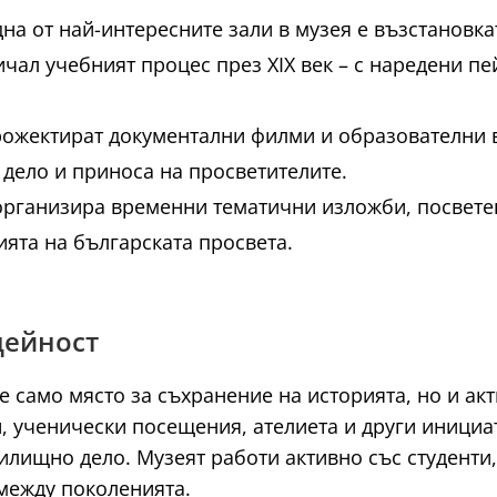
дна от най-интересните зали в музея е възстановк
ичал учебният процес през XIX век – с наредени п
рожектират документални филми и образователни в
дело и приноса на просветителите.
организира временни тематични изложби, посвете
ята на българската просвета.
дейност
 само място за съхранение на историята, но и акт
, ученически посещения, ателиета и други инициа
илищно дело. Музеят работи активно със студенти
между поколенията.