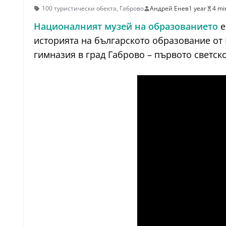
100 туристически обекта
,
Габрово
Андрей Енев
1 year
4 mi
Националният музей на образованието
е
историята на българското образование от 
гимназия в град Габрово – първото светск