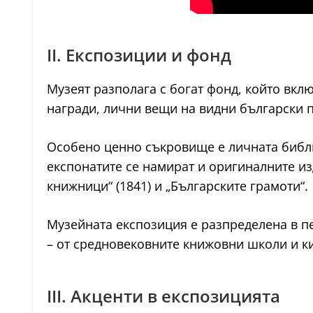
II. Експозиции и фонд
Музеят разполага с богат фонд, който вкл
награди, лични вещи на видни български п
Особено ценно съкровище е личната библ
експонатите се намират и оригиналните из
книжници“ (1841) и „Българските грамоти“.
Музейната експозиция е разпределена в пе
– от средновековните книжовни школи и к
III. Акценти в експозицията