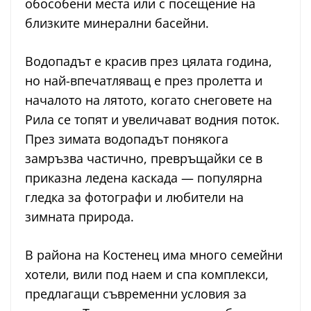
обособени места или с посещение на
близките минерални басейни.
Водопадът е красив през цялата година,
но най-впечатляващ е през пролетта и
началото на лятото, когато снеговете на
Рила се топят и увеличават водния поток.
През зимата водопадът понякога
замръзва частично, превръщайки се в
приказна ледена каскада — популярна
гледка за фотографи и любители на
зимната природа.
В района на Костенец има много семейни
хотели, вили под наем и спа комплекси,
предлагащи съвременни условия за