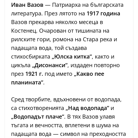
Иван Вазов
— Патриарха на българската
литература. През лятото на
1917 година
Вазов прекарва няколко месеца в
Костенец. Очарован от тишината на
рилските гори, ромона на Стара река и
падащата вода, той създава
стихосбирката
„Юлска китка“
, както и
цикъла
„Дисонанси“
, издаден повторно
през
1921 г.
под името
„Какво пее
планината“
.
Сред творбите, вдъхновени от водопада,
са стихотворенията
„Над водопада“
и
„Водопадът плаче“
. В тях Вазов улавя
тъгата и вечността, вплетени в шума на
падащата вода — символ на преходността