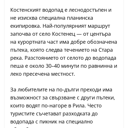
Костенският водопад е леснодостъпен и
не изисква специална планинска
екипировка. Най-популярният маршрут
започва от село Костенец — от центъра
на курортната част има добре обозначена
пътека, която следва течението на Стара
река. Разстоянието от селото до водопада
пеша е около 30–40 минути по равнинна и
леко пресечена местност.
За любителите на по-дълги преходи има
възможност за свързване с други пътеки,
които водят по-нагоре в Рила. Често
туристите съчетават разходката до
водопада с пикник на специално