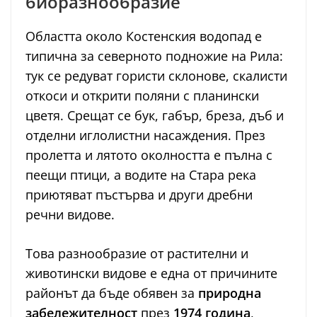
биоразнообразие
Областта около Костенския водопад е
типична за северното подножие на Рила:
тук се редуват гористи склонове, скалисти
откоси и открити поляни с планински
цветя. Срещат се бук, габър, бреза, дъб и
отделни иглолистни насаждения. През
пролетта и лятото околността е пълна с
пеещи птици, а водите на Стара река
приютяват пъстърва и други дребни
речни видове.
Това разнообразие от растителни и
животински видове е една от причините
районът да бъде обявен за
природна
забележителност
през
1974 година
,