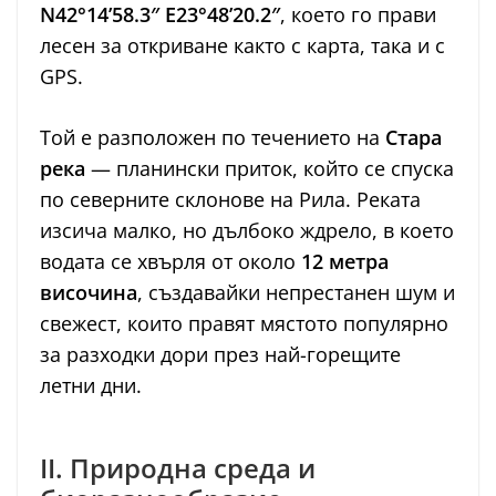
N42°14’58.3″ E23°48’20.2″
, което го прави
лесен за откриване както с карта, така и с
GPS.
Той е разположен по течението на
Стара
река
— планински приток, който се спуска
по северните склонове на Рила. Реката
изсича малко, но дълбоко ждрело, в което
водата се хвърля от около
12 метра
височина
, създавайки непрестанен шум и
свежест, които правят мястото популярно
за разходки дори през най-горещите
летни дни.
II. Природна среда и