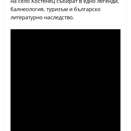
на село Костенец събират в едно легенди,
балнеология, туризъм и българско
литературно наследство.