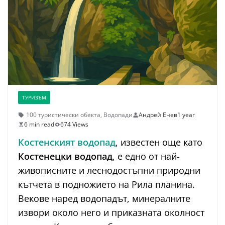
ТУРИЗЪМ
100 туристически обекта
,
Водопади
Андрей Енев
1 year
6 min read
674 Views
Костенският водопад
, известен още като
Костенецки водопад
, е едно от най-
живописните и леснодостъпни природни
кътчета в подножието на Рила планина.
Векове наред водопадът, минералните
извори около него и приказната околност