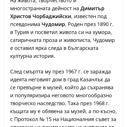
на живота, творчеството и
многостранната дейност на
Димитър
Христов Чорбаджийски
, известен под
псевдонима
Чудомир
. Роден през 1890 г.
в Турия и посветил живота си на хумора,
сатиричната проза и живописта, Чудомир
е оставил ярка следа в българската
културна история.
След смъртта му през 1967 г. се заражда
идеята неговият дом в град Казанлък да
се превърне в музей, който да съхранява
и популяризира неговото многообразно
творческо наследство. Така през 1968 г.
къщата му е обявена за музей, а по-късно,
с Протокол № 15 на Националния съвет за