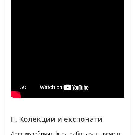
II. Колекции и експонати
Днес музейният фонд наброява повече от