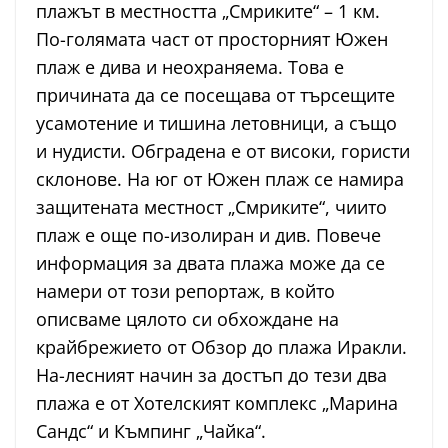
плажът в местността „Смриките“ – 1 км.
По-голямата част от просторният Южен
плаж е дива и неохраняема. Това е
причината да се посещава от търсещите
усамотение и тишина летовници, а също
и нудисти. Обградена е от високи, гористи
склонове. На юг от Южен плаж се намира
защитената местност „Смриките“, чиито
плаж е още по-изолиран и див. Повече
информация за двата плажа може да се
намери от този репортаж, в който
описваме цялото си обхождане на
крайбрежието от Обзор до плажа Иракли.
На-лесният начин за достъп до тези два
плажа е от Хотелският комплекс „Марина
Сандс“ и Къмпинг „Чайка“.