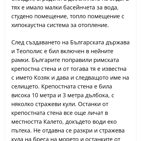
тях е имало малки басейнчета за вода,
студено помещение, топло помещение с
хипокаустна система за отопление.
След създаването на Българската държава
и Теополис е бил включен в нейните
рамки. Българите поправили римската
крепостна стена и от тогава тя е известна
с името Козяк и дава и следващото име на
селището. Крепостната стена е била
висока 10 метра и 3 метра дълбока, с
няколко стражеви кули. Останки от
крепостната стена все още личат в
местността Калето, докъдето води еко
пътека. Не отдавна се разкри и стражева
кула на брега на морето и останките от