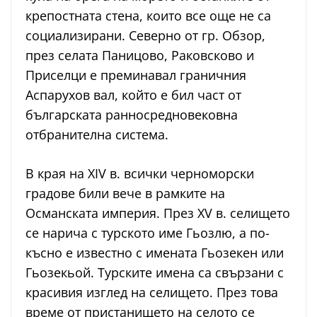
крепостната стена, които все още не са
социализирани. Северно от гр. Обзор,
през селата Паницово, Раковсково и
Приселци е преминавал граничния
Аспарухов вал, който е бил част от
българската ранносредновековна
отбранителна система.
В края на XIV в. всички черноморски
градове били вече в рамките на
Османската империя. През XV в. селището
се нарича с турското име Гьозлю, а по-
късно е известно с имената Гьозекен или
Гьозекьой. Турските имена са свързани с
красивия изглед на селището. През това
време от пристанището на селото се