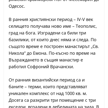
Одесос.
В ранния християнски период – IV-V век
селището получава ново име – Теополис,
град на бога. Изградени са били три
базилики, от които днес няма и следа. По
същото време е построен манастирът „Св.
Никола“ до Емона. По-късно по време на
Възраждането в същия манастир е
работил Софроний Врачански.
От ранния византийски период са и
баните – терми, които представляват
уникален комплекс от над 1000 кв. м.
Досега са разкрити три помещение с три
екседри, вградени в дебелината на зида. В