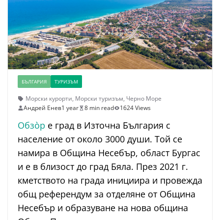
БЪЛГАРИЯ
ТУРИЗЪМ
Морски курорти
,
Морски туризъм
,
Черно Море
Андрей Енев
1 year
8 min read
1624 Views
Обзо̀р
е град в Източна България с
население от около 3000 души. Той се
намира в Община Несебър, област Бургас
и е в близост до град Бяла. През 2021 г.
кметството на града инициира и провежда
общ референдум за отделяне от Община
Несебър и образуване на нова община