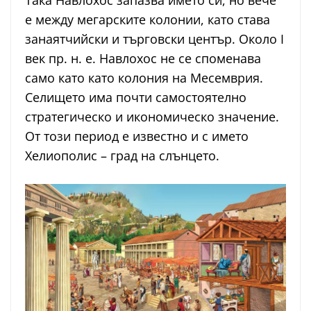
Така Навлохос запазва името си, но вече
е между мегарските колонии, като става
занаятчийски и търговски център. Около Ι
век пр. н. е. Навлохос не се споменава
само като като колония на Месемврия.
Селището има почти самостоятелно
стратегическо и икономическо значение.
От този период е известно и с името
Хелиополис – град на слънцето.