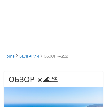
Home
БЪЛГАРИЯ
ОБЗОР ☀️🌊⛱
ОБЗОР ☀️🌊⛱