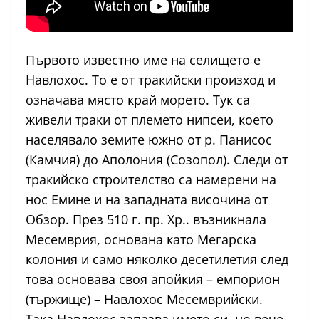
Първото известно име на селището е
Навлохос. То е от тракийски произход и
означава място край морето. Тук са
живели траки от племето нипсеи, което
населявало земите южно от р. Панисос
(Камчия) до Аполония (Созопол). Следи от
тракийско строителство са намерени на
нос Емине и на западната височина от
Обзор. През 510 г. пр. Хр.. възникнала
Месемврия, основана като Мегарска
колония и само няколко десетилетия след
това основава своя апойкия – емпорион
(тържище) – Навлохос Месемврийски.