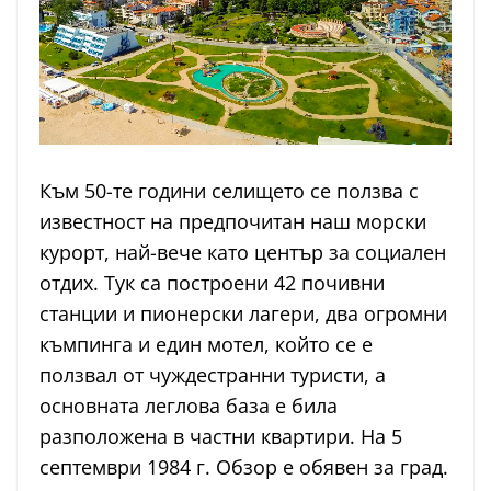
Към 50-те години селището се ползва с
известност на предпочитан наш морски
курорт, най-вече като център за социален
отдих. Тук са построени 42 почивни
станции и пионерски лагери, два огромни
къмпинга и един мотел, който се е
ползвал от чуждестранни туристи, а
основната леглова база е била
разположена в частни квартири. На 5
септември 1984 г. Обзор е обявен за град.