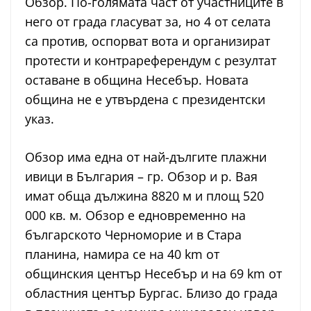
Обзор. По-голямата част от участниците в
него от града гласуват за, но 4 от селата
са против, оспорват вота и организират
протести и контрареферендум с резултат
оставане в община Несебър. Новата
община не е утвърдена с президентски
указ.
Обзор има една от най-дългите плажни
ивици в България – гр. Обзор и р. Вая
имат обща дължина 8820 м и площ 520
000 кв. м. Обзор е едновременно на
българското Черноморие и в Стара
планина, намира се на 40 km от
общинския център Несебър и на 69 km от
областния център Бургас. Близо до града