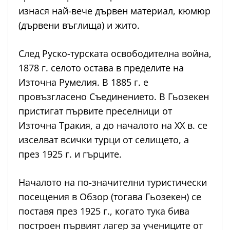
изнася най-вече дървен материал, кюмюр
(дървени въглища) и жито.
След Руско-турската освободителна война,
1878 г. селото остава в пределите на
Източна Румелия. В 1885 г. е
провъзгласено Съединението. В Гьозекен
пристигат първите преселници от
Източна Тракия, а до началото на XX в. се
изселват всички турци от селището, а
през 1925 г. и гърците.
Началото на по-значителни туристически
посещения в Обзор (тогава Гьозекен) се
поставя през 1925 г., когато тука бива
построен първият лагер за учениците от