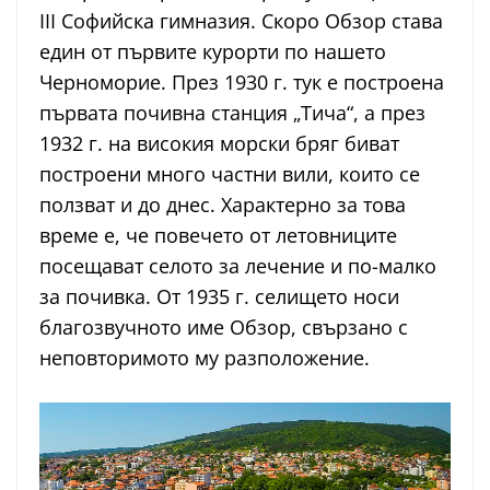
III Софийска гимназия. Скоро Обзор става
един от първите курорти по нашето
Черноморие. През 1930 г. тук е построена
първата почивна станция „Тича“, а през
1932 г. на високия морски бряг биват
построени много частни вили, които се
ползват и до днес. Характерно за това
време е, че повечето от летовниците
посещават селото за лечение и по-малко
за почивка. От 1935 г. селището носи
благозвучното име Обзор, свързано с
неповторимото му разположение.