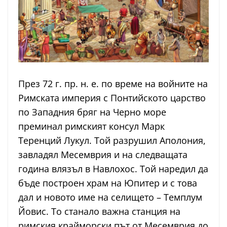
През 72 г. пр. н. е. по време на войните на
Римската империя с Понтийското царство
по Западния бряг на Черно море
преминал римският консул Марк
Теренций Лукул. Той разрушил Аполония,
завладял Месемврия и на следващата
година влязъл в Навлохос. Той наредил да
бъде построен храм на Юпитер и с това
дал и новото име на селището – Темплум
Йовис. То станало важна станция на
римския крайморски път от Месемврия до