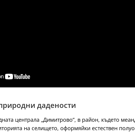
 природни дадености
дната централа „Димитрово“, в район, където меан
иторията на селището, оформяйки естествен полуо