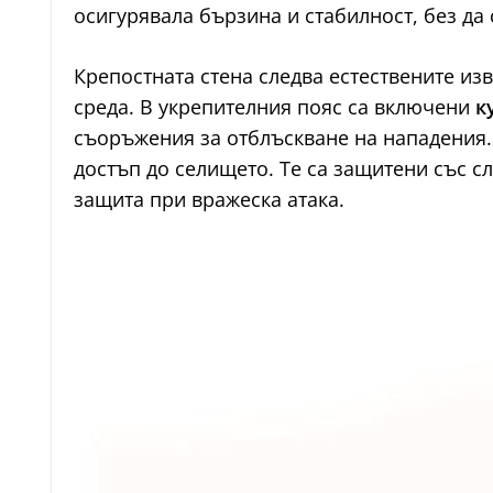
осигурявала бързина и стабилност, без да
Крепостната стена следва естествените из
среда. В укрепителния пояс са включени
к
съоръжения за отблъскване на нападения
достъп до селището. Те са защитени със с
защита при вражеска атака.