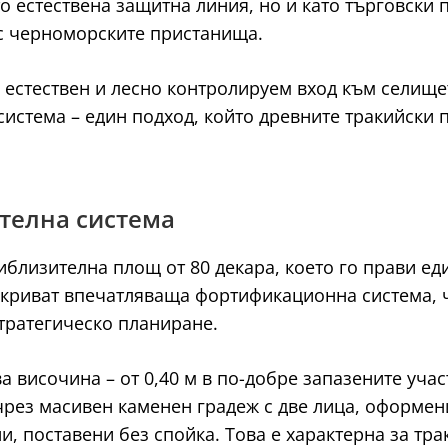
то естествена защитна линия, но и като търговски
 с черноморските пристанища.
н естествен и лесно контролируем вход към селище
система – един подход, който древните тракийски п
ителна система
лизителна площ от 80 декара, което го прави еди
зкриват впечатляваща фортификационна система, ч
тратегическо планиране.
 височина – от 0,40 м в по-добре запазените участ
 чрез масивен каменен градеж с две лица, оформен
, поставени без спойка. Това е характерна за трак