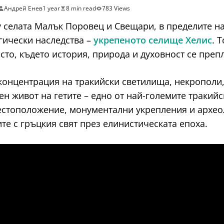
Андрей Енев
1 year
8 min read
783 Views
 селата Малък Поровец и Свещари, в пределите на
гически наследства –
укрепеното селище Хелис
. 
сто, където история, природа и духовност се преп
 концентрация на тракийски светилища, некрополи
лен живот на гетите – едно от най-големите тракий
местоположение, монументални укрепления и архео
те с гръцкия свят през елинистическата епоха.