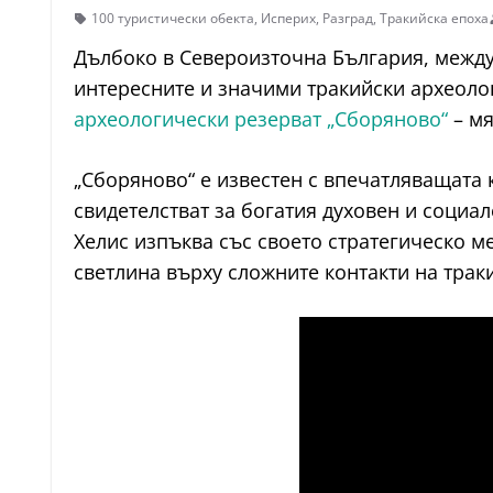
100 туристически обекта
,
Исперих
,
Разград
,
Тракийска епоха
Дълбоко в Североизточна България, между
интересните и значими тракийски археоло
археологически резерват „Сборяново“
– мя
„Сборяново“ е известен с впечатляващата
свидетелстват за богатия духовен и социа
Хелис изпъква със своето стратегическо 
светлина върху сложните контакти на траки