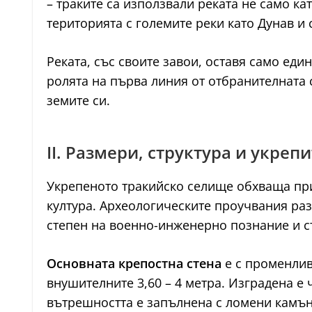
– траките са използвали реката не само ка
територията с големите реки като Дунав и
Реката, със своите завои, оставя само еди
ролята на първа линия от отбранителната 
земите си.
II. Размери, структура и укреп
Укрепеното тракийско селище обхваща приб
култура. Археологическите проучвания ра
степен на военно-инженерно познание и с
Основната крепостна стена
е с променлива
внушителните 3,60 – 4 метра. Изградена е
вътрешността е запълнена с ломени камъни