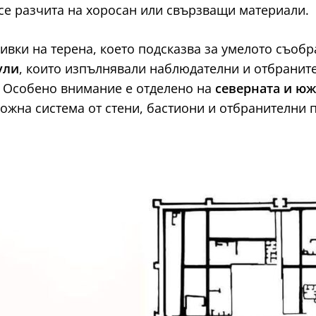
 се разчита на хоросан или свързващи материали.
вивки на терена, което подсказва за умелото съоб
ули
, които изпълнявали наблюдателни и отбранит
. Особено внимание е отделено на
северната и юж
ложна система от стени, бастиони и отбранителни