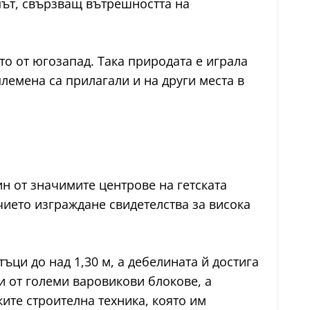
 път, свързващ вътрешността на
то от югозапад. Така природата е играла
лемена са прилагали и на други места в
н от значимите центрове на гетската
ието изграждане свидетелства за висока
ъци до над 1,30 м, а дебелината й достига
и от големи варовикови блокове, а
ите строителна техника, която им