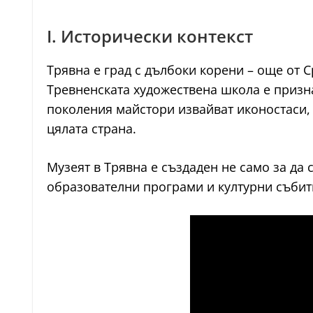
I. Исторически контекст
Трявна е град с дълбоки корени – още от Ср
Тревненската художествена школа е призн
поколения майстори извайват иконостаси, 
цялата страна.
Музеят в Трявна е създаден не само за да 
образователни програми и културни събит