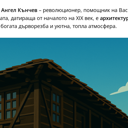
 Ангел Кънчев
– революционер, помощник на Васи
а, датираща от началото на XIX век, е
архитекту
 богата дърворезба и уютна, топла атмосфера.