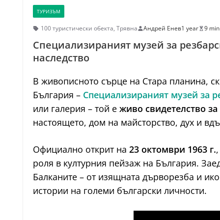
ТУРИЗЪМ
100 туристически обекта
,
Трявна
Андрей Енев
1 year
9 min
Специализираният музей за резбарск
наследство
В живописното сърце на Стара планина, ск
България –
Специализираният музей за ре
или галерия – той е
живо свидетелство за
настоящето, дом на майсторство, дух и вд
Официално открит на
23 октомври 1963 г.
роля в културния пейзаж на България. Зае
Балканите – от изящната дърворезба и ико
истории на големи български личности.