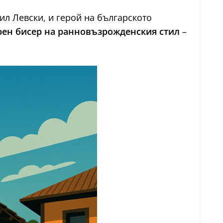
л Левски, и герой на българското
рен бисер на ранновъзрожденския стил
–