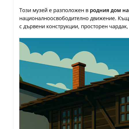
Този музей е разположен в
родния дом на
националноосвободително движение. Къщат
с дървени конструкции, просторен чардак,