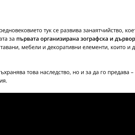
едновековието тук се развива занаятчийство, което
ата за
първата организирана зографска и дървор
тавани, мебели и декоративни елементи, които и д
съхранява това наследство, но и за да го предава 
ия.