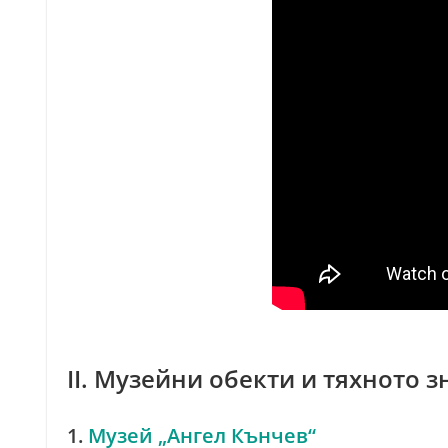
II. Музейни обекти и тяхното 
1.
Музей „Ангел Кънчев“