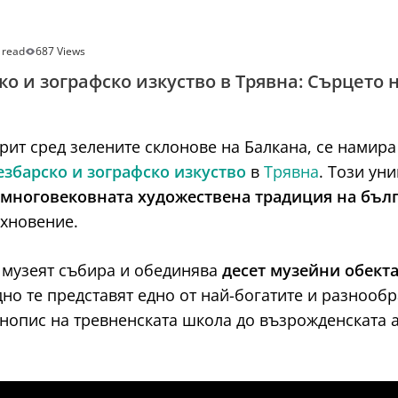
 read
687 Views
о и зографско изкуство в Трявна: Сърцето 
рит сред зелените склонове на Балкана, се намир
збарско и зографско изкуство
в
Трявна
. Този ун
 многовековната художествена традиция на бъл
ъхновение.
, музеят събира и обединява
десет музейни обект
дно те представят едно от най-богатите и разнооб
нопис на тревненската школа до възрожденската а