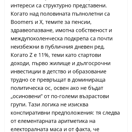
интереси са структурно представени.
Когато над половината пълнолетни са
Boomers и X, темите за пенсии,
здравеопазване, имотна собственост и
междупоколенческа подкрепа са почти
неизбежни в публичния дневен ред.
Когато Z е 11%, теми като стартови
доходи, първо жилище и дългосрочни
инвестиции в детство и образование
трудно се превръщат в доминираща
политическа ос, освен ако не бъдат
„осиновени“ от по-големи възрастови
групи. Тази логика не изисква
конспиративни предположения: тя следва
от елементарната аритметика на
електоралната маса и от факта, че