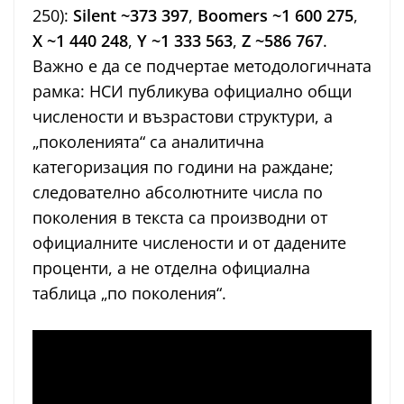
250):
Silent ~373 397
,
Boomers ~1 600 275
,
X ~1 440 248
,
Y ~1 333 563
,
Z ~586 767
.
Важно е да се подчертае методологичната
рамка: НСИ публикува официално общи
числености и възрастови структури, а
„поколенията“ са аналитична
категоризация по години на раждане;
следователно абсолютните числа по
поколения в текста са производни от
официалните числености и от дадените
проценти, а не отделна официална
таблица „по поколения“.