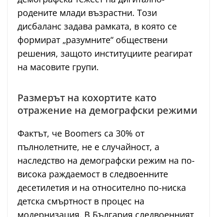
родените млади възрастни. Този
дисбаланс задава рамката, в която се
формират „разумните“ обществени
решения, защото институциите реагират
на масовите групи.
Размерът на кохортите като
отражение на демографски режими
Фактът, че Boomers са 30% от
пълнолетните, не е случайност, а
наследство на демографски режим на по-
висока раждаемост в следвоенните
десетилетия и на относително по-ниска
детска смъртност в процес на
модернизация. В България следвоенният