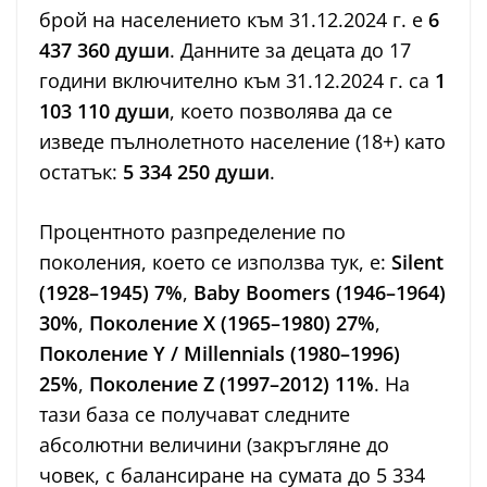
брой на населението към 31.12.2024 г. е
6
437 360 души
. Данните за децата до 17
години включително към 31.12.2024 г. са
1
103 110 души
, което позволява да се
изведе пълнолетното население (18+) като
остатък:
5 334 250 души
.
Процентното разпределение по
поколения, което се използва тук, е:
Silent
(1928–1945) 7%
,
Baby Boomers (1946–1964)
30%
,
Поколение X (1965–1980) 27%
,
Поколение Y / Millennials (1980–1996)
25%
,
Поколение Z (1997–2012) 11%
. На
тази база се получават следните
абсолютни величини (закръгляне до
човек, с балансиране на сумата до 5 334