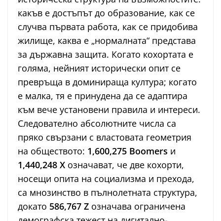
какъв е достъпът до образование, как се
случва първата работа, как се придобива
жилище, каква е „нормалната“ представа
за държавна защита. Когато кохортата е
голяма, нейният исторически опит се
превръща в доминираща култура; когато
е малка, тя е принудена да се адаптира
към вече установени правила и интереси.
Следователно абсолютните числа са
пряко свързани с властовата геометрия
на обществото:
1,600,275 Boomers
и
1,440,248 X
означават, че две кохорти,
носещи опита на социализма и прехода,
са мнозинство в пълнолетната структура,
докато
586,767 Z
означава ограничена
демографска тежест на дигитално-