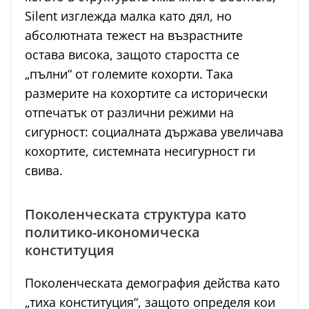
Silent изглежда малка като дял, но
абсолютната тежест на възрастните
остава висока, защото старостта се
„пълни“ от големите кохорти. Така
размерите на кохортите са исторически
отпечатък от различни режими на
сигурност: социалната държава увеличава
кохортите, системната несигурност ги
свива.
Поколенческата структура като
политико-икономическа
конституция
Поколенческата демография действа като
„тиха конституция“, защото определя кои