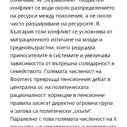
конфликт се води около разпределението
на ресурси между поколения, а не около
чисто разширяване на ресурсите. В
България този конфликт се усложнява от
миграционното изтичане на млади и
средновъзрастни, което редуцира
приносителите в системите и увеличава
зависимостта от вътрешна солидарност в
семейството. Голямата численост на
Boomers превръща пенсионния дебат в
централна ос на политическата
рационалност: корекции в пенсионни
правила засягат директно огромна група
и затова са политически „скъпи“.
Паралелно с това голямата численост на X
означава, че управленската и експертната