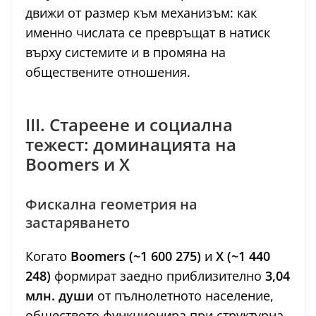
движи от размер към механизъм: как
именно числата се превръщат в натиск
върху системите и в промяна на
обществените отношения.
III. Стареене и социална
тежест: доминацията на
Boomers и X
Фискална геометрия на
застаряването
Когато
Boomers (~1 600 275)
и
X (~1 440
248)
формират заедно приблизително
3,04
млн. души
от пълнолетното население,
обществото функционира при структурна