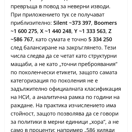
превръща в повод за неверни изводи.
При приложението тук се получават
приблизително:
Silent ~373 397
,
Boomers
~1 600 275
,
X ~1 440 248
,
Y ~1 333 563
,
Z
~586 767
, като сумата е точно
5 334 250
след балансиране на закръглянето. Тези
числа следва да се четат като структурни
мащаби, а не като „точни преброявания“
по поколенчески етикети, защото самата
категоризация по поколения не е
задължително официалната класификация
на НСИ, а аналитична рамка по години на
раждане. На практика изчислението има
стойност, защото позволява да се говори
за политики в мерни единици „хора“, а не
само в проценти: например „586 хиляди