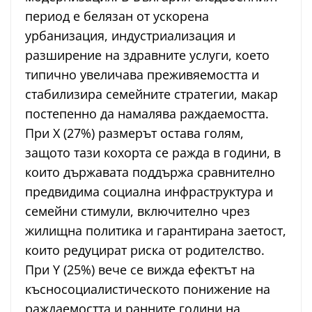
период е белязан от ускорена
урбанизация, индустриализация и
разширение на здравните услуги, което
типично увеличава преживяемостта и
стабилизира семейните стратегии, макар
постепенно да намалява раждаемостта.
При X (27%) размерът остава голям,
защото тази кохорта се ражда в години, в
които държавата поддържа сравнително
предвидима социална инфраструктура и
семейни стимули, включително чрез
жилищна политика и гарантирана заетост,
които редуцират риска от родителство.
При Y (25%) вече се вижда ефектът на
късносоциалистическото понижение на
раждаемостта и ранните години на