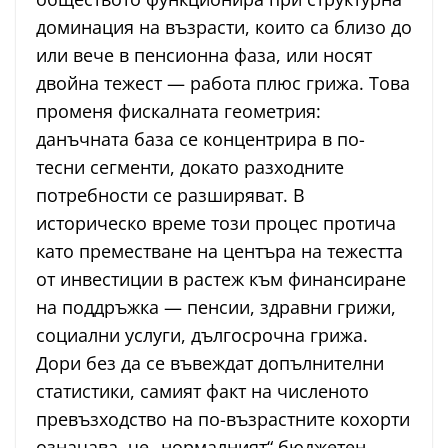
доминация на възрасти, които са близо до
или вече в пенсионна фаза, или носят
двойна тежест — работа плюс грижа. Това
променя фискалната геометрия:
данъчната база се концентрира в по-
тесни сегменти, докато разходните
потребности се разширяват. В
историческо време този процес протича
като преместване на центъра на тежестта
от инвестиции в растеж към финансиране
на поддръжка — пенсии, здравни грижи,
социални услуги, дългосрочна грижа.
Дори без да се въвеждат допълнителни
статистики, самият факт на численото
превъзходство на по-възрастните кохорти
означава, че „нормалният“ бюджетен