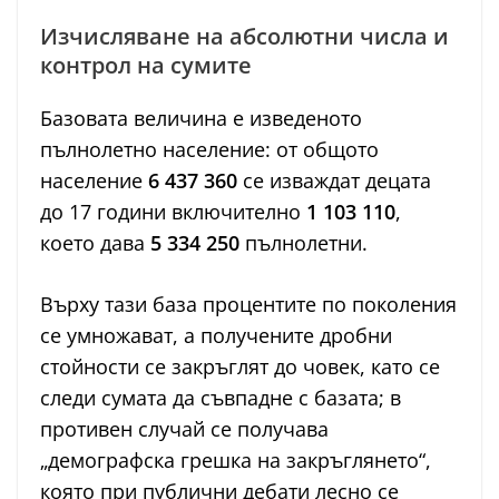
Изчисляване на абсолютни числа и
контрол на сумите
Базовата величина е изведеното
пълнолетно население: от общото
население
6 437 360
се изваждат децата
до 17 години включително
1 103 110
,
което дава
5 334 250
пълнолетни.
Върху тази база процентите по поколения
се умножават, а получените дробни
стойности се закръглят до човек, като се
следи сумата да съвпадне с базата; в
противен случай се получава
„демографска грешка на закръглянето“,
която при публични дебати лесно се