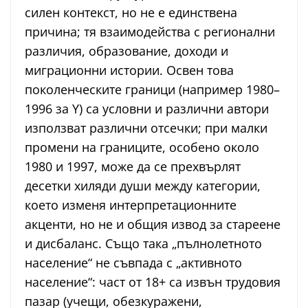
силен контекст, но не е единствена
причина; тя взаимодейства с регионални
различия, образование, доходи и
миграционни истории. Освен това
поколенческите граници (например 1980–
1996 за Y) са условни и различни автори
използват различни отсечки; при малки
промени на границите, особено около
1980 и 1997, може да се прехвърлят
десетки хиляди души между категории,
което изменя интерпретационните
акценти, но не и общия извод за стареене
и дисбаланс. Също така „пълнолетното
население“ не съвпада с „активното
население“: част от 18+ са извън трудовия
пазар (учещи, обезкуражени,