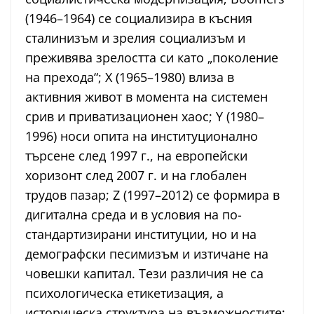
(1946–1964) се социализира в късния
сталинизъм и зрелия социализъм и
преживява зрелостта си като „поколение
на прехода“; X (1965–1980) влиза в
активния живот в момента на системен
срив и приватизационен хаос; Y (1980–
1996) носи опита на институционално
търсене след 1997 г., на европейски
хоризонт след 2007 г. и на глобален
трудов пазар; Z (1997–2012) се формира в
дигитална среда и в условия на по-
стандартизирани институции, но и на
демографски песимизъм и изтичане на
човешки капитал. Тези различия не са
психологическа етикетизация, а
историческа структура на възможностите: