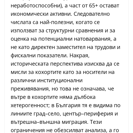
неработоспособни), а част от 65+ остават
икономически активни. Следователно
числата са най-полезни, когато се
използват за структурни сравнения и за
оценка на потенциални натоварвания, а
не като директен заместител на трудови и
фискални показатели. Накрая,
историческата перспектива изисква да се
мисли за кохортите като за носители на
различни институционални
преживявания, но това не означава, че
вътре в кохортите няма дълбока
хетерогенност; в България тя е видима по
линиите град–село, център–периферия и
вътрешна–външна миграция. Тези
ограничения не обезсилват анализа, а го