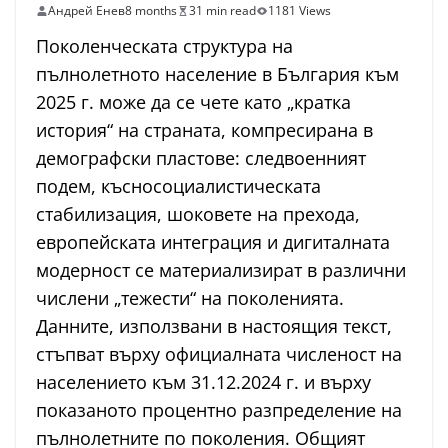
Андрей Енев
8 months
31 min read
1181 Views
Поколенческата структура на
пълнолетното население в България към
2025 г. може да се чете като „кратка
история“ на страната, компресирана в
демографски пластове: следвоенният
подем, късносоциалистическата
стабилизация, шоковете на прехода,
европейската интеграция и дигиталната
модерност се материализират в различни
числени „тежести“ на поколенията.
Данните, използвани в настоящия текст,
стъпват върху официалната численост на
населението към 31.12.2024 г. и върху
показаното процентно разпределение на
пълнолетните по поколения. Общият