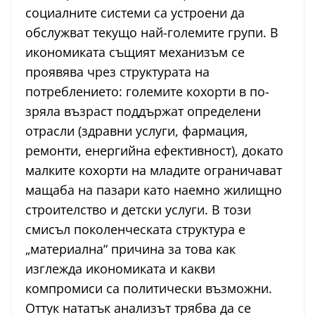
социалните системи са устроени да
обслужват текущо най-големите групи. В
икономиката същият механизъм се
проявява чрез структурата на
потреблението: големите кохорти в по-
зряла възраст поддържат определени
отрасли (здравни услуги, фармация,
ремонти, енергийна ефективност), докато
малките кохорти на младите ограничават
мащаба на пазари като наемно жилищно
строителство и детски услуги. В този
смисъл поколенческата структура е
„материална“ причина за това как
изглежда икономиката и какви
компромиси са политически възможни.
Оттук нататък анализът трябва да се