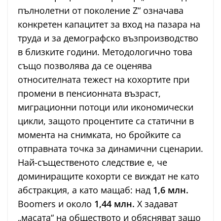
пълнолетни от поколение Z“ означава
конкретен капацитет за вход на пазара на
труда и за демографско възпроизводство
в близките години. Методологично това
също позволява да се оценява
относителната тежест на кохортите при
промени в пенсионната възраст,
миграционни потоци или икономически
цикли, защото процентите са статични в
момента на снимката, но бройките са
отправната точка за динамични сценарии.
Най-същественото следствие е, че
доминиращите кохорти се виждат не като
абстракция, а като мащаб: над
1,6 млн.
Boomers и около
1,44 млн.
X задават
„масата“ на обществото и обясняват защо