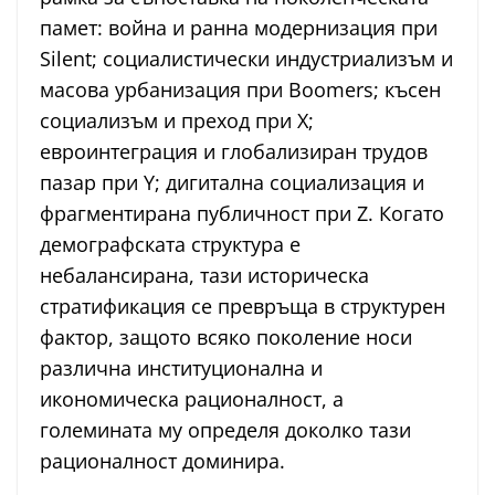
памет: война и ранна модернизация при
Silent; социалистически индустриализъм и
масова урбанизация при Boomers; късен
социализъм и преход при X;
евроинтеграция и глобализиран трудов
пазар при Y; дигитална социализация и
фрагментирана публичност при Z. Когато
демографската структура е
небалансирана, тази историческа
стратификация се превръща в структурен
фактор, защото всяко поколение носи
различна институционална и
икономическа рационалност, а
големината му определя доколко тази
рационалност доминира.