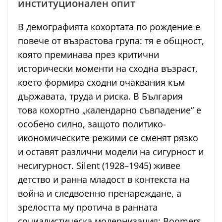
институционален опит
В демографията кохортата по рождение е
повече от възрастова група: тя е общност,
която преминава през критични
исторически моменти на сходна възраст,
което формира сходни очаквания към
държавата, труда и риска. В България
това кохортно „календарно съвпадение“ е
особено силно, защото политико-
икономическите режими се сменят рязко
и оставят различни модели на сигурност и
несигурност. Silent (1928–1945) живее
детство и ранна младост в контекста на
война и следвоенно пренареждане, а
зрелостта му протича в ранната
социалистическа модернизация; Boomers