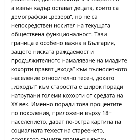
а извън кадър остават децата, които са
демографски „резерв“, но не са
непосредствен носител на текущата
обществена функционалност. Тази
граница е особено важна в България,
защото ниската раждаемост и
продължителното намаляване на младите
кохорти правят „входа“ към пълнолетното
население относително тесен, докато
„изходът“ към старостта е широк поради
натрупани големи кохорти от средата на
XX век. Именно поради това процентите
по поколения, приложени върху 18+
населението, дават по-остра картина на
социалната тежест на стареенето,
отколкото същите проценти върху