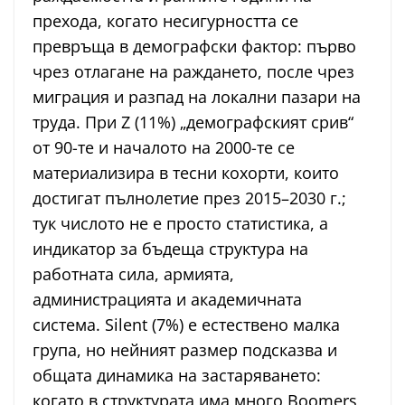
прехода, когато несигурността се
превръща в демографски фактор: първо
чрез отлагане на раждането, после чрез
миграция и разпад на локални пазари на
труда. При Z (11%) „демографският срив“
от 90-те и началото на 2000-те се
материализира в тесни кохорти, които
достигат пълнолетие през 2015–2030 г.;
тук числото не е просто статистика, а
индикатор за бъдеща структура на
работната сила, армията,
администрацията и академичната
система. Silent (7%) е естествено малка
група, но нейният размер подсказва и
общата динамика на застаряването:
когато в структурата има много Boomers,