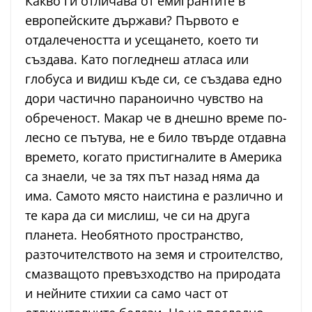
Какво ги отличава от емигрантите в
европейските държави? Първото е
отдалечеността и усещането, което ти
създава. Като погледнеш атласа или
глобуса и видиш къде си, се създава едно
дори частично параноично чувство на
обреченост. Макар че в днешно време по-
лесно се пътува, не е било твърде отдавна
времето, когато пристигналите в Америка
са знаели, че за тях път назад няма да
има. Самото място наистина е различно и
те кара да си мислиш, че си на друга
планета. Необятното пространство,
разточителството на земя и строителство,
смазващото превъзходство на природата
и нейните стихии са само част от