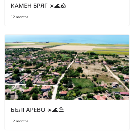
КАМЕН БРЯГ ☀️🌊🪨
12 months
БЪЛГАРЕВО ☀️🌊⛱
12 months