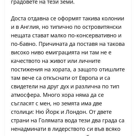
градовете на тези земи.
Доста отдавна се оформят такива колонии
и в Англия, но типично по островитянски
нещата стават малко по-консервативно и
по-бавно. Причината да поставя на такова
високо ниво емиграцията ни там не е
качеството на живот или личните
постижения на хората, а защото отишлите
там вече са откъснати от Европа и са
свидетели на друг дух и различна по тип
атмосфера. Много хора няма да се
съгласят с мен, но земята има две
столици: Ню Йорк и Лондон. От двете
страни на Голямата вода тези два града са
ненадминати в лидерството си във всяко