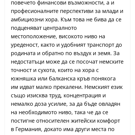
повечето финансови възможности, а и
професионалните перспективи за млади и
амбициозни хора. Към това не бива да се
подценяват централното
местоположение, високото ниво на
уреденост, както и удобният транспорт до
родината и обратно по въздух и земя. За
недостатъци може да се посочат немските
точност и сухота, които на хора с
южняшка или балканска кръв понякога
им идват малко прекалени. Немският език
също изисква труд, концентрация и
немалко доза усилие, за да бъде овладян
на необходимото ниво, така че да се
постигне относителен житейски комфорт
в Германия, докато има други места по