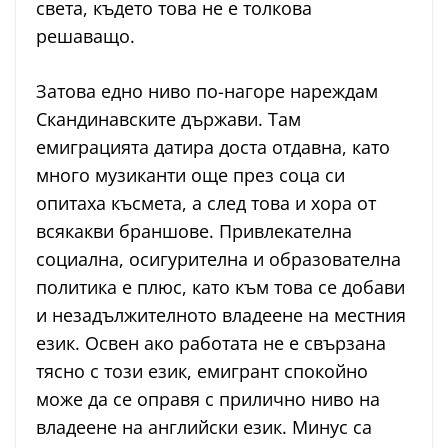
света, където това не е толкова
решаващо.
Затова едно ниво по-нагоре нареждам
Скандинавските държави. Там
емиграцията датира доста отдавна, като
много музиканти още през соца си
опитаха късмета, а след това и хора от
всякакви браншове. Привлекателна
социална, осигурителна и образователна
политика е плюс, като към това се добави
и незадължителното владеене на местния
език. Освен ако работата не е свързана
тясно с този език, емигрант спокойно
може да се оправя с прилично ниво на
владеене на английски език. Минус са