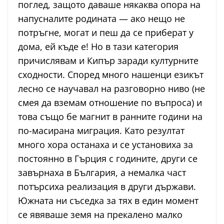
поглед, защото даваше някаква опора на
напусналите родината — ако нещо не
потръгне, могат и пеш да се приберат у
дома, ей къде е! Но в тази категория
причислявам и Кипър заради културните
сходности. Според много нашенци езикът
лесно се научавал на разговорно ниво (не
смея да вземам отношение по въпроса) и
това също бе магнит в ранните години на
по-масирана миграция. Като резултат
много хора останаха и се установиха за
постоянно в Гърция с годините, други се
завърнаха в България, а немалка част
потърсиха реализация в други държави.
Южната ни съседка за тях в един момент
се явяваше земя на прекалено малко