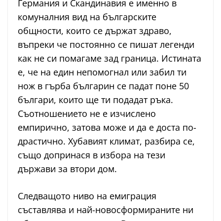
Германия и Скандинавия е именно в
комуналния вид на българските
общности, които се държат здраво,
въпреки че постоянно се пишат легенди
как не си помагаме зад граница. Истината
е, че на един непомогнал или забил ти
нож в гърба българин се падат поне 50
българи, които ще ти подадат ръка.
Съотношението не е изчислено
емпирично, затова може и да е доста по-
драстично. Хубавият климат, разбира се,
също допринася в избора на тези
държави за втори дом.
Следващото ниво на емиграция
съставлява и най-новосформираните ни