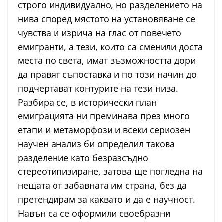
строго индивидуално, но разделението на
нива според мястото на установяване се
чувства и изрича на глас от повечето
емигранти, а тези, които са сменили доста
места по света, имат възможността дори
да правят съпоставка и по този начин до
подчертават контурите на тези нива.
Разбира се, в исторически план
емиграцията ни преминава през много
етапи и метаморфози и всеки сериозен
научен анализ би определил такова
разделение като безразсъдно
стереотипизиране, затова ще погледна на
нещата от забавната им страна, без да
претендирам за каквато и да е научност.
Навън са се оформили своебразни