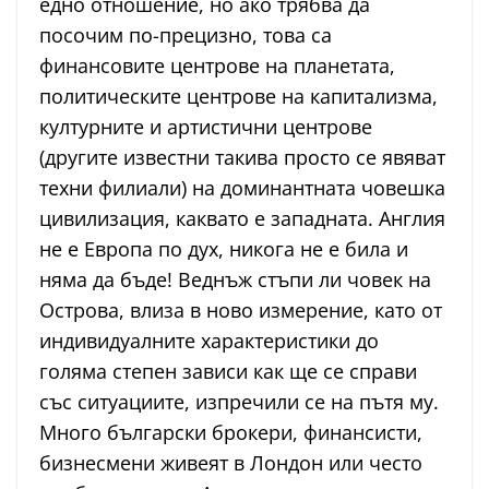
едно отношение, но ако трябва да
посочим по-прецизно, това са
финансовите центрове на планетата,
политическите центрове на капитализма,
културните и артистични центрове
(другите известни такива просто се явяват
техни филиали) на доминантната човешка
цивилизация, каквато е западната. Англия
не е Европа по дух, никога не е била и
няма да бъде! Веднъж стъпи ли човек на
Острова, влиза в ново измерение, като от
индивидуалните характеристики до
голяма степен зависи как ще се справи
със ситуациите, изпречили се на пътя му.
Много български брокери, финансисти,
бизнесмени живеят в Лондон или често