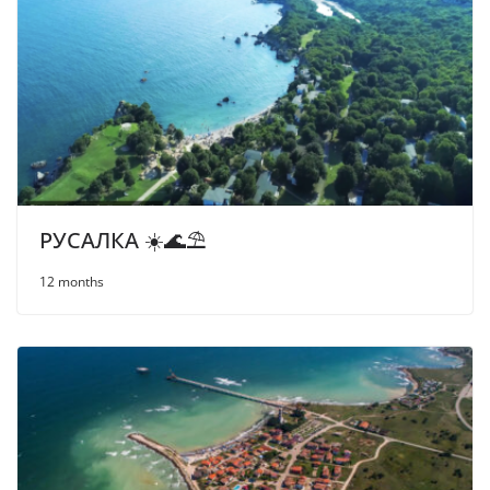
РУСАЛКА ☀️🌊⛱
12 months