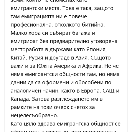
емигрантски места. Това е така, защото
там емиграцията ни е повече
професионална, отколкото битийна.
Малко хора си събират багажа и
емигрират без предварително уговорена
месторабота в държави като Япония,
Китай, Русия и другаде в Азия. Същото
важи и за Южна Америка и Африка. Не че
няма емигрантски общности там, но няма
данни да са оформени и обособени по
аналогичен начин, както в Европа, САЩ и
Канада. Затова разглеждането им в
рамките на този очерк счетох за
нецелесъобразно.
Като цяло здрава емигрантска общност се
сформира на места, където естествената