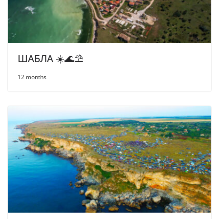
ШАБЛА ☀️🌊⛱
12 months