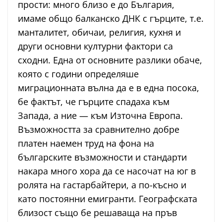
прости: много близо е до България,
имаме общо балканско ДНК с гърците, т.е.
манталитет, обичаи, религия, кухня и
други основни културни фактори са
сходни. Една от основните разлики обаче,
която с години определяше
миграционната вълна да е в една посока,
бе фактът, че гърците спадаха към
Запада, а ние — към Източна Европа.
Възможността за сравнително добре
платен наемен труд на фона на
българските възможности и стандарти
накара много хора да се насочат на юг в
ролята на гастарбайтери, а по-късно и
като постоянни емигранти. Географската
близост също бе решаваща на пръв