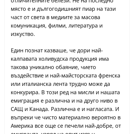
отличителните белези. Не на последно
място е и дългогодишният пиар на тази
част от света в медиите за масова
комуникация, филми, литература и
изкуство.
Един познат казваше, че дори най-
калпавата холивудска продукция има
такова уникално обаяние, чието
въздействие и най-майсторската френска
или италианска лента трудно може да
конкурира. В този ред на мисли и нашата
емиграция е различна и на друго ниво в
САЩ и Канада. Различна е и нагласата. И
въпреки че чисто материално вероятно в
Америка все още се печели най-добре, от