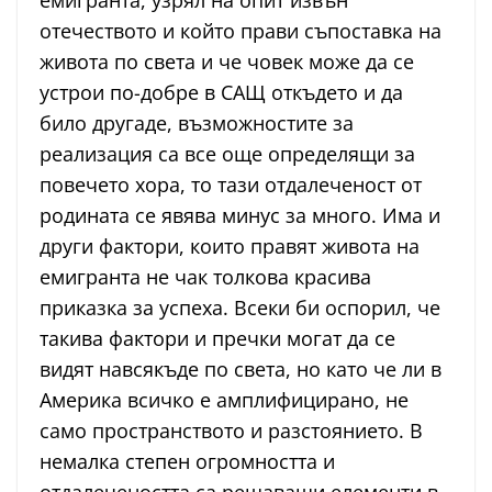
емигранта, узрял на опит извън
отечеството и който прави съпоставка на
живота по света и че човек може да се
устрои по-добре в САЩ откъдето и да
било другаде, възможностите за
реализация са все още определящи за
повечето хора, то тази отдалеченост от
родината се явява минус за много. Има и
други фактори, които правят живота на
емигранта не чак толкова красива
приказка за успеха. Всеки би оспорил, че
такива фактори и пречки могат да се
видят навсякъде по света, но като че ли в
Америка всичко е амплифицирано, не
само пространството и разстоянието. В
немалка степен огромността и