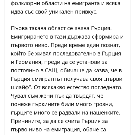
фолклорни области на емигранта и всяка
идва със свой уникален привкус.
Първа такава област се явява Гърция.
Емигрирането в тази държава сформира и
първото ниво. Преди време един познат,
който бе живял последователно в Гърция
и Германия, преди да се установи за
постоянно в САЩ, обичаше да казва, че в
Гърция емигрантът получава своя „първи
шлайф“. От всякакво естество погледнато.
Чувал съм жени пък да твърдят, че
понеже гъркините били много грозни,
гърците много се радвали на нашенките.
Причините, за да се счита Гърция за
първо ниво на емиграция, обаче са