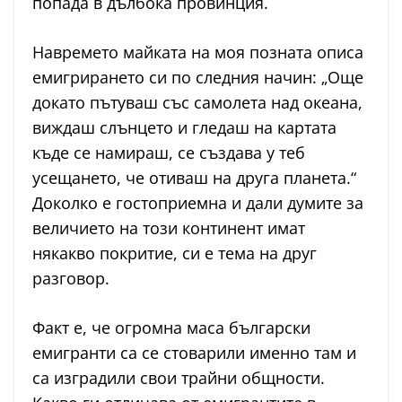
попада в дълбока провинция.
Навремето майката на моя позната описа
емигрирането си по следния начин: „Още
докато пътуваш със самолета над океана,
виждаш слънцето и гледаш на картата
къде се намираш, се създава у теб
усещането, че отиваш на друга планета.“
Доколко е гостоприемна и дали думите за
величието на този континент имат
някакво покритие, си е тема на друг
разговор.
Факт е, че огромна маса български
емигранти са се стоварили именно там и
са изградили свои трайни общности.