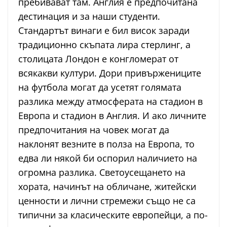
пребивават там. Англия е предпочитана
дестинация и за наши студенти.
Стандартът винаги е бил висок заради
традиционно скъпата лира стерлинг, а
столицата Лондон е конгломерат от
всякакви култури. Дори привържениците
на футбола могат да усетят голямата
разлика между атмосферата на стадион в
Европа и стадион в Англия. И ако личните
предпочитания на човек могат да
наклонят везните в полза на Европа, то
едва ли някой би оспорил наличието на
огромна разлика. Светоусещането на
хората, начинът на обличане, житейски
ценности и лични стремежи също не са
типични за класическите европейци, а по-