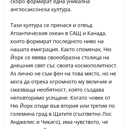
скоро формират една уникална
англосаксонска култура.
Тази култура се пренася и отвъд
Атлантическия океан в САЩ и Канада,
които формират последното ниво на
нашата емиграция. Както споменах, Ню
Йорк се явява своеобразна столица на
днешния свят със своята космополитност.
Аз лично не съм фен на това място, но не
мога да отрека огромното му величие и
смазваща необятност, която създава
неповторимо усещане. Когато човек от
Ню Йорк отиде във втория или третия по
големина град в Щатите (съответно Лос
Анджелис и Чикаго), има чувството, че