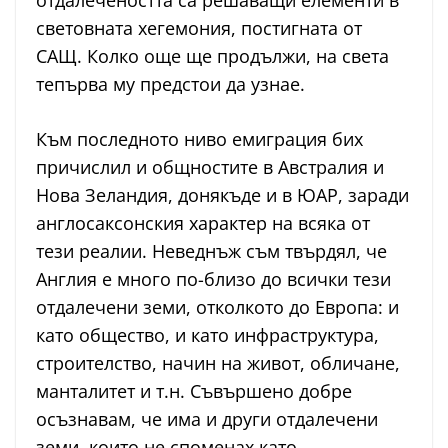
отдалечеността са решаващи елементи в
световната хегемония, постигната от
САЩ. Колко още ще продължи, на света
тепърва му предстои да узнае.
Към последното ниво емиграция бих
причислил и общностите в Австралия и
Нова Зеландия, донякъде и в ЮАР, заради
англосаксонския характер на всяка от
тези реалии. Неведнъж съм твърдял, че
Англия е много по-близо до всички тези
отдалечени земи, отколкото до Европа: и
като общество, и като инфраструктура,
строителство, начин на живот, обличане,
манталитет и т.н. Съвършено добре
осъзнавам, че има и други отдалечени
земи, които не споменах като