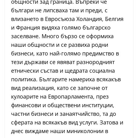
общности зад граница. Въпреки че
българи не липсваха там и преди, с
влизането в Евросъюза Холандия, Белгия
и Франция видяха голямо българско
заселване. Много бързо се оформиха
наши общности и се развиха родни
бизнеси, като най-голямо предимство в
тези държави се явяват разнородният
етнически състав и щедрата социална
политика. Българите намериха всякакъв
вид реализация, като се започне от
кулоарите на Европарламента, през
финансови и обществени институции,
частни бизнеси и занаятчийство, та до
сферата на всякакъв вид услуги. Затова и
днес виждаме наши миниколонии в