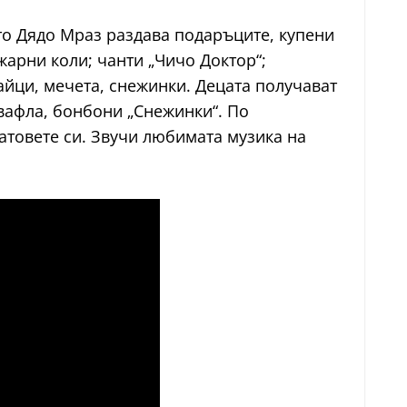
то Дядо Мраз раздава подаръците, купени
ожарни коли; чанти „Чичо Доктор“;
айци, мечета, снежинки. Децата получават
вафла, бонбони „Снежинки“. По
атовете си. Звучи любимата музика на