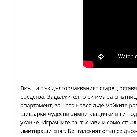
Вкъщи пък дългоочакваният старец оставя 
средства. Задължително си има за спътниц
апартамент, защото навсякъде майките раз
шишарки чудесни зимни къщички и ги подр
ухание. Играчките са лъскави и само стъкле
имитиращи сняг. Бенгалският огън се държ