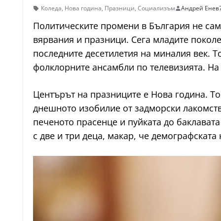
Коледа
,
Нова година
,
Празници
,
Социализъм
Андрей Енев
Политическите промени в България не сам
вярвания и празници. Сега младите поколе
последните десетилетия на миналия век. То
фолклорните ансамбли по телевизията. На 
Центърът на празниците е Нова година. То
днешното изобилие от задморски лакомств
печеното прасенце и пуйката до баклавата
с две и три деца, макар, че демографската 