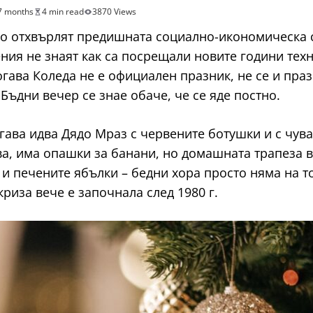
7 months
4 min read
3870 Views
о отхвърлят предишната социално-икономическа с
ния не знаят как са посрещали новите години техн
гава Коледа не е официален празник, не се и праз
Бъдни вечер се знае обаче, че се яде постно.
гава идва Дядо Мраз с червените ботушки и с чува
а, има опашки за банани, но домашната трапеза в
 и печените ябълки – бедни хора просто няма на т
криза вече е започнала след 1980 г.