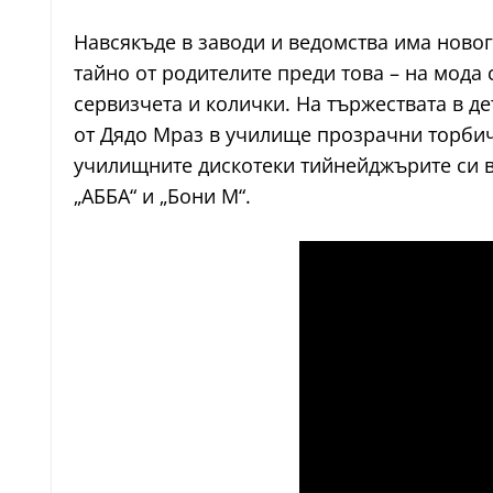
Навсякъде в заводи и ведомства има ново
тайно от родителите преди това – на мода 
сервизчета и колички. На тържествата в д
от Дядо Мраз в училище прозрачни торбич
училищните дискотеки тийнейджърите си вр
„АББА“ и „Бони М“.