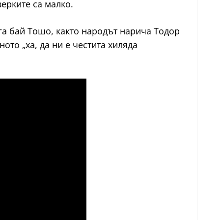
ерките са малко.
га бай Тошо, както народът нарича Тодор
ото „ха, да ни е честита хиляда