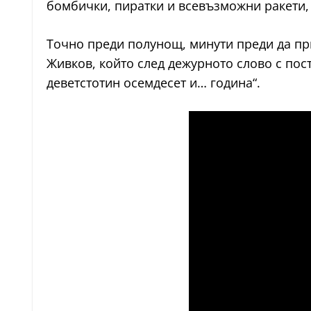
бомбички, пиратки и всевъзможни ракети, 
Точно преди полунощ, минути преди да при
Живков, който след дежурното слово с пос
деветстотин осемдесет и… година“.