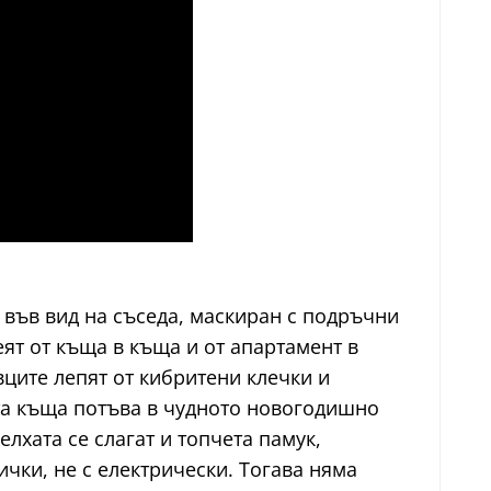
 във вид на съседа, маскиран с подръчни
еят от къща в къща и от апартамент в
ците лепят от кибритени клечки и
та къща потъва в чудното новогодишно
елхата се слагат и топчета памук,
чки, не с електрически. Тогава няма