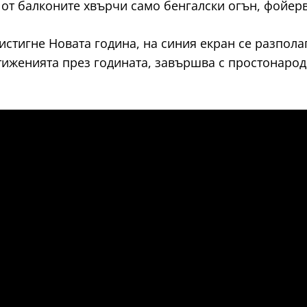
от балконите хвърчи само бенгалски огън, фойерв
стигне Новата година, на синия екран се разпола
тиженията през годината, завършва с простонародн