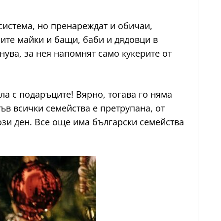
истема, но пренареждат и обичаи,
ите майки и бащи, баби и дядовци в
нува, за нея напомнят само кукерите от
ла с подаръците! Вярно, тогава го няма
ъв всички семейства е претрупана, от
ози ден. Все още има български семейства