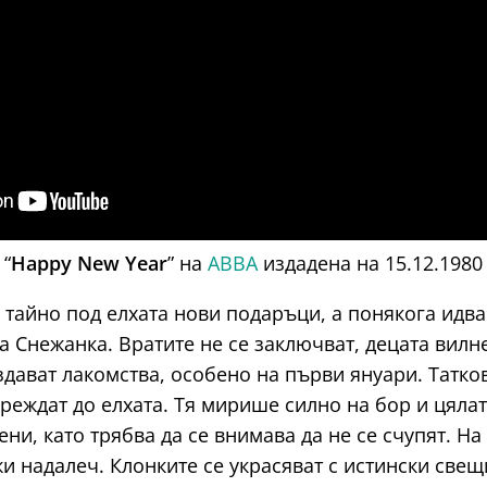
“
Happy New Year
” на
ABBA
издадена на 15.12.1980
тайно под елхата нови подаръци, а понякога идва
а Снежанка. Вратите не се заключват, децата вилн
дават лакомства, особено на първи януари. Татков
еждат до елхата. Тя мирише силно на бор и цяла
ни, като трябва да се внимава да не се счупят. На 
и надалеч. Клонките се украсяват с истински свещи