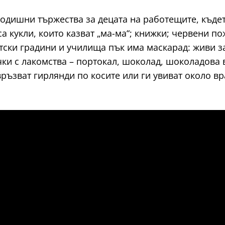
годишни тържества за децата на работещите, къде
са кукли, които казват „ма-ма“; книжки; червени п
етски градини и училища пък има маскарад: живи з
ки с лакомства – портокал, шоколад, шоколадова 
ъзват гирлянди по косите или ги увиват около вр