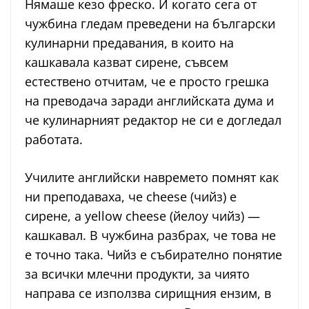
Нямаше кезо фреско. И когато сега от
чужбина гледам преведени на български
кулинарни предавания, в които на
кашкавала казват сирене, съвсем
естествено отчитам, че е просто грешка
на преводача заради английската дума и
че кулинарният редактор не си е догледал
работата.
Училите английски навремето помнят как
ни преподаваха, че cheese (чийз) е
сирене, а yellow cheese (йелоу чийз) —
кашкавал. В чужбина разбрах, че това не
е точно така. Чийз е събирателно понятие
за всички млечни продукти, за чиято
направа се използва сирищния ензим, в