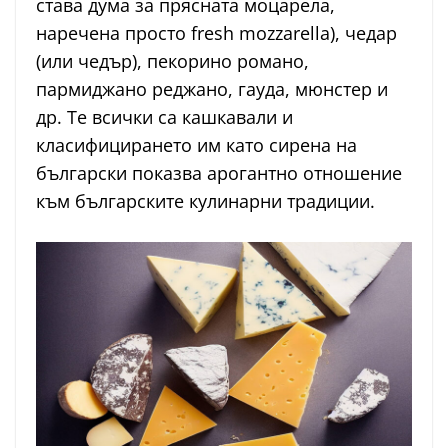
става дума за прясната моцарела,
наречена просто fresh mozzarella), чедар
(или чедър), пекорино романо,
пармиджано реджано, гауда, мюнстер и
др. Те всички са кашкавали и
класифицирането им като сирена на
български показва арогантно отношение
към българските кулинарни традиции.