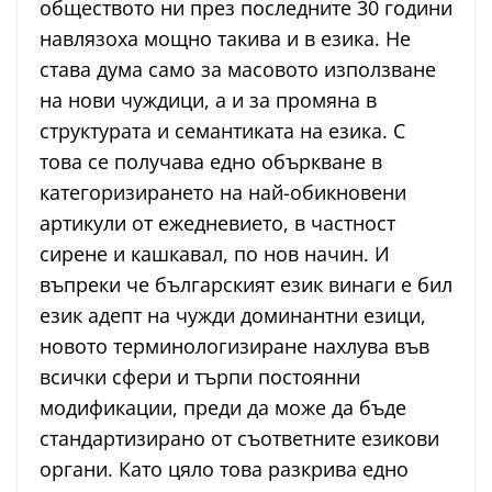
обществото ни през последните 30 години
навлязоха мощно такива и в езика. Не
става дума само за масовото използване
на нови чуждици, а и за промяна в
структурата и семантиката на езика. С
това се получава едно объркване в
категоризирането на най-обикновени
артикули от ежедневието, в частност
сирене и кашкавал, по нов начин. И
въпреки че българският език винаги е бил
език адепт на чужди доминантни езици,
новото терминологизиране нахлува във
всички сфери и търпи постоянни
модификации, преди да може да бъде
стандартизирано от съответните езикови
органи. Като цяло това разкрива едно