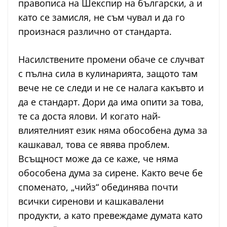
правописа на Шекспир на български, а и
като се замисля, не съм чувал и да го
произнася различно от стандарта.
Насилствените промени обаче се случват
с пълна сила в кулинарията, защото там
вече не се следи и не се налага какъвто и
да е стандарт. Дори да има опити за това,
те са доста ялови. И когато най-
влиятелният език няма обособена дума за
кашкавал, това се явява проблем.
Всъщност може да се каже, че няма
обособена дума за сирене. Както вече бе
споменато, „чийз“ обединява почти
всички сиренови и кашкавалени
продукти, а като превеждаме думата като