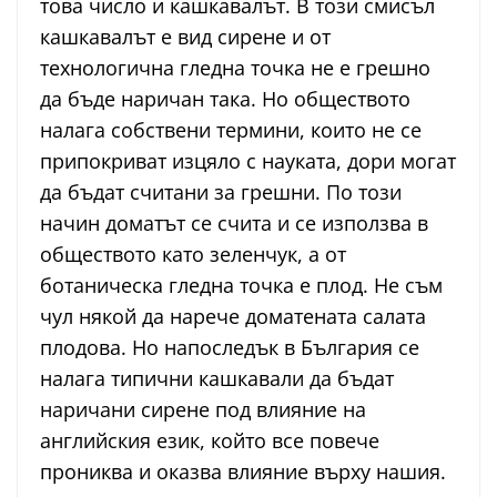
това число и кашкавалът. В този смисъл
кашкавалът е вид сирене и от
технологична гледна точка не е грешно
да бъде наричан така. Но обществото
налага собствени термини, които не се
припокриват изцяло с науката, дори могат
да бъдат считани за грешни. По този
начин доматът се счита и се използва в
обществото като зеленчук, а от
ботаническа гледна точка е плод. Не съм
чул някой да нарече доматената салата
плодова. Но напоследък в България се
налага типични кашкавали да бъдат
наричани сирене под влияние на
английския език, който все повече
прониква и оказва влияние върху нашия.