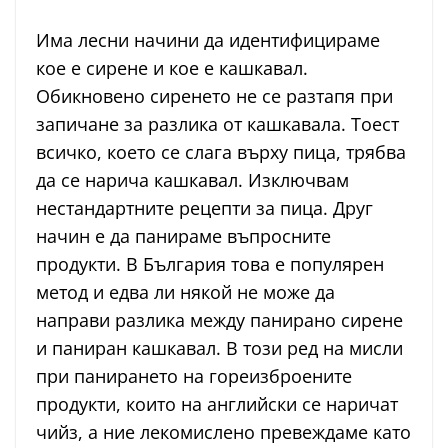
Има лесни начини да идентифицираме
кое е сирене и кое е кашкавал.
Обикновено сиренето не се разтапя при
запичане за разлика от кашкавала. Тоест
всичко, което се слага върху пица, трябва
да се нарича кашкавал. Изключвам
нестандартните рецепти за пица. Друг
начин е да панираме въпросните
продукти. В България това е популярен
метод и едва ли някой не може да
направи разлика между панирано сирене
и паниран кашкавал. В този ред на мисли
при панирането на гореизброените
продукти, които на английски се наричат
чийз, а ние лекомислено превеждаме като