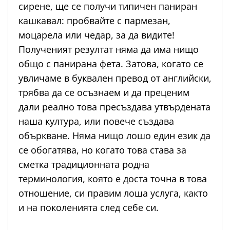
сирене, ще се получи типичен паниран
кашкавал: пробвайте с пармезан,
моцарела или чедар, за да видите!
Полученият резултат няма да има нищо
общо с панирана фета. Затова, когато се
увличаме в буквален превод от английски,
трябва да се осъзнаем и да преценим
дали реално това пресъздава утвърдената
наша култура, или повече създава
объркване. Няма нищо лошо един език да
се обогатява, но когато това става за
сметка традиционната родна
терминология, която е доста точна в това
отношение, си правим лоша услуга, както
и на поколенията след себе си.