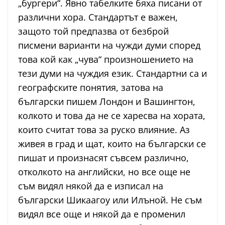
„бургери“. Явно табелките бяха писани от
различни хора. Стандартът е важен,
защото той предпазва от безброй
писмени варианти на чужди думи според
това кой как „чува“ произношението на
тези думи на чуждия език. Стандартни са и
географските понятия, затова на
български пишем Лондон и Вашингтон,
колкото и това да не се харесва на хората,
които считат това за руско влияние. Аз
живея в град и щат, които на български се
пишат и произнасят съвсем различно,
отколкото на английски, но все още не
съм видял някой да е изписал на
български Шикаагоу или Илъной. Не съм
видял все още и някой да е променил