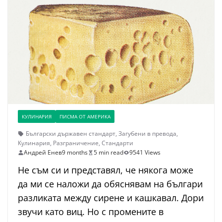
КУЛИНАРИЯ
ПИСМА ОТ АМЕРИКА
Български държавен стандарт
,
Загубени в превода
,
Кулинария
,
Разграничение
,
Стандарти
Андрей Енев
9 months
5 min read
9541 Views
Не съм си и представял, че някога може
да ми се наложи да обяснявам на българи
разликата между сирене и кашкавал. Дори
звучи като виц. Но с промените в