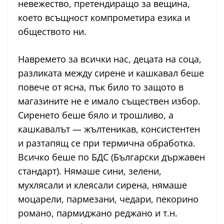
невежество, претендиращо за вещина,
което всъщност компрометира езика и
обществото ни.
Навремето за всички нас, децата на соца,
разликата между сирене и кашкавал беше
повече от ясна, пък било то защото в
магазините не е имало съществен избор.
Сиренето беше бяло и трошливо, а
кашкавалът — жълтеникав, консистентен
и разтапящ се при термична обработка.
Всичко беше по БДС (Български държавен
стандарт). Нямаше сини, зелени,
мухлясали и клеясали сирена, нямаше
моцарели, пармезани, чедари, пекорино
романо, пармиджано реджано и т.н.