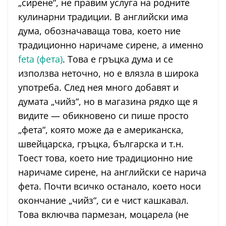
„сирене“, не правим услуга на родните
кулинарни традиции. В английски има
дума, обозначаваща това, което ние
традиционно наричаме сирене, а именно
feta (фета)
. Това е гръцка дума и се
използва неточно, но е влязла в широка
употреба. След нея много добавят и
думата „чийз“, но в магазина рядко ще я
видите — обикновено си пише просто
„фета“, която може да е американска,
швейцарска, гръцка, българска и т.н.
Тоест това, което ние традиционно ние
наричаме сирене, на английски се нарича
фета. Почти всичко останало, което носи
окончание „чийз“, си е чист кашкавал.
Това включва пармезан, моцарела (не