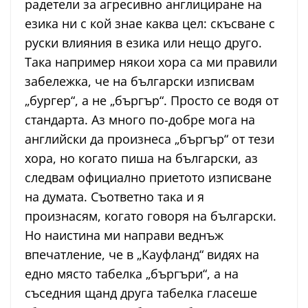
радетели за агресивно англициране на
езика ни с кой знае каква цел: скъсване с
руски влияния в езика или нещо друго.
Така например някои хора са ми правили
забележка, че на български изписвам
„бургер“, а не „бъргър“. Просто се водя от
стандарта. Аз много по-добре мога на
английски да произнеса „бъргър“ от тези
хора, но когато пиша на български, аз
следвам официално приетото изписване
на думата. Съответно така и я
произнасям, когато говоря на български.
Но наистина ми направи веднъж
впечатление, че в „Кауфланд“ видях на
едно място табелка „бъргъри“, а на
съседния щанд друга табелка гласеше