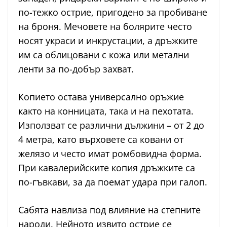
по-тежко острие, пригодено за пробиване
на броня. Мечовете на болярите често
носят украси и инкрустации, а дръжките
им са облицовани с кожа или метални
ленти за по-добър захват.
Копието остава универсално оръжие
както на конницата, така и на пехотата.
Използват се различни дължини – от 2 до
4 метра, като върховете са ковани от
желязо и често имат ромбовидна форма.
При кавалерийските копия дръжките са
по-гъвкави, за да поемат удара при галоп.
Сабята навлиза под влияние на степните
народи. Нейното извито острие се