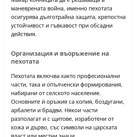
маневрената война, именно пехотата
осигурява дълготрайна защита, крепостна
устойчивост и гъвкавост при обсадни
действия.
Организация и въоръжение на
пехотата
Пехотата включва както професионални
части, така и опълченски формирования,
набирани от селското население.
Основните ѝ оръжия са копия, боздугани,
арбалети и брадви. Някои части
разполагат и с щитове, изработени от
кожа и дърво, със символи на царската
власт или местни знаци.