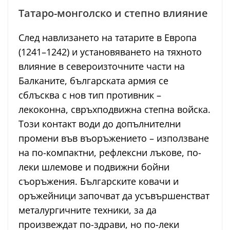
Татаро-монголско и степно влияние
След навлизането на татарите в Европа
(1241–1242) и установяването на тяхното
влияние в североизточните части на
Балканите, българската армия се
сблъсква с нов тип противник –
лекоконна, свръхподвижна степна войска.
Този контакт води до допълнителни
промени във въоръжението – използване
на по-компактни, рефлексни лъкове, по-
леки шлемове и подвижни бойни
съоръжения. Българските ковачи и
оръжейници започват да усъвършенстват
металургичните техники, за да
произвеждат по-здрави, но по-леки