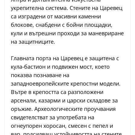
укрепителна система. Стените на Царевец
са изградени от масивни каменни
блокове, снабдени с бойни площадки,
кули и вътрешни проходи за маневриране
на защитниците.
Главната порта на Царевец е защитена с
кула-бастион и подвижен мост, което
показва познаване на
западноевропейските крепостни модели.
Вътре в крепостта са разположени
арсенали, казарми и царски складове за
оръжие. Археологическите проучвания
свидетелстват за употребата на
огнеупорен хоросан, смесен с пепел и
вар, подсилващ устойчивостта на стените