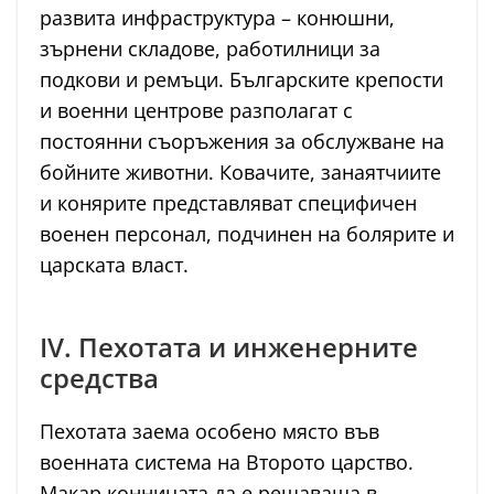
развита инфраструктура – конюшни,
зърнени складове, работилници за
подкови и ремъци. Българските крепости
и военни центрове разполагат с
постоянни съоръжения за обслужване на
бойните животни. Ковачите, занаятчиите
и конярите представляват специфичен
военен персонал, подчинен на болярите и
царската власт.
IV. Пехотата и инженерните
средства
Пехотата заема особено място във
военната система на Второто царство.
Макар конницата да е решаваща в