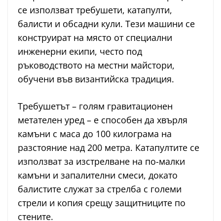
се използват требушети, катапулти,
балисти и обсадни кули. Тези машини се
конструират на място от специални
инженерни екипи, често под
ръководството на местни майстори,
обучени във византийска традиция.
Требушетът – голям гравитационен
метателен уред – е способен да хвърля
камъни с маса до 100 килограма на
разстояние над 200 метра. Катапултите се
използват за изстрелване на по-малки
камъни и запалителни смеси, докато
балистите служат за стрелба с големи
стрели и копия срещу защитниците по
стените.