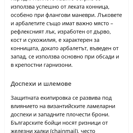
използва успешно от леката конница,
особено при флангови маневри. Лъковете
и арбалетите също имат важно място –
рефлексният лък, изработен от дърво,
кост и сухожилия, е характерен за
конницата, докато арбалетът, въведен от
запад, се използва основно при обсади и
в крепостни гарнизони.
Доспехи и шлемове
Защитната екипировка се развива под
влиянието на византийските ламеларни
доспехи и западните плочести брони.
Българските бойци носят ризници от
железни халки (chainmail), често