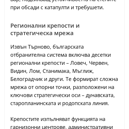
при обсади с катапулти и требушети.
Регионални крепости и
стратегическа мрежа
Извън Търново, българската
отбранителна система включва десетки
регионални крепости – Ловеч, Червен,
Видин, Лом, Станимака, Мъглиж,
Белоградчик и други. Те формират сложна
мрежа от опорни точки, разположени на
ключови стратегически оси – дунавската,
старопланинската и родопската линия.
Крепостите изпълняват функцията на
гарнизонни центрове, административни