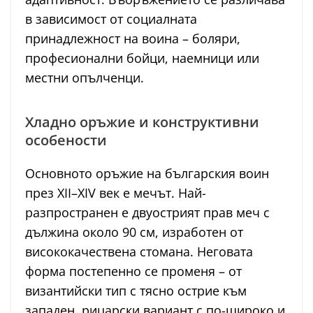
в зависимост от социалната
принадлежност на воина – боляри,
професионални бойци, наемници или
местни опълченци.
Хладно оръжие и конструктивни
особености
Основното оръжие на българския воин
през XII–XIV век е мечът. Най-
разпространен е двуострият прав меч с
дължина около 90 см, изработен от
висококачествена стомана. Неговата
форма постепенно се променя – от
византийски тип с тясно острие към
западен, рицарски вариант с по-широко и