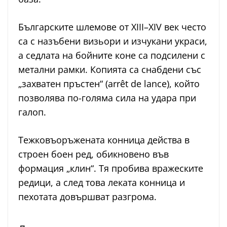
Българските шлемове от XIII–XIV век често
са с назъбени визьори и изчукани украси,
а седлата на бойните коне са подсилени с
метални рамки. Копията са снабдени със
„захватен пръстен“ (arrêt de lance), който
позволява по-голяма сила на удара при
галоп.
Тежковъоръжената конница действа в
строен боен ред, обикновено във
формация „клин“. Тя пробива вражеските
редици, а след това леката конница и
пехотата довършват разгрома.