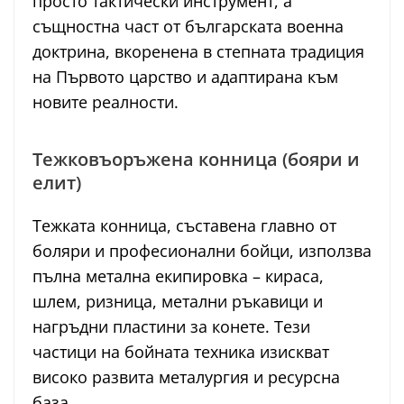
просто тактически инструмент, а
същностна част от българската военна
доктрина, вкоренена в степната традиция
на Първото царство и адаптирана към
новите реалности.
Тежковъоръжена конница (бояри и
елит)
Тежката конница, съставена главно от
боляри и професионални бойци, използва
пълна метална екипировка – кираса,
шлем, ризница, метални ръкавици и
нагръдни пластини за конете. Тези
частици на бойната техника изискват
високо развита металургия и ресурсна
база.