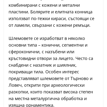
комбинирани с кожени и метални
пластини. Болярите и елитната конница
използват по-тежки кираси, състоящи се
от ламели, свързани с кожени ремъци.
Шлемовете се изработват в няколко
основни типа – конични, сегментни и
сфероконични, с назъбени или
кръстовидни отвори за лицето. Често са
снабдени с назатник и шиялник,
покриващи тила. Особен интерес
представляват шлемовете от Търново и
Ловеч, открити при археологически
разкопки, които показват висока степен
на местна металургична обработка и
изящна орнаментика.