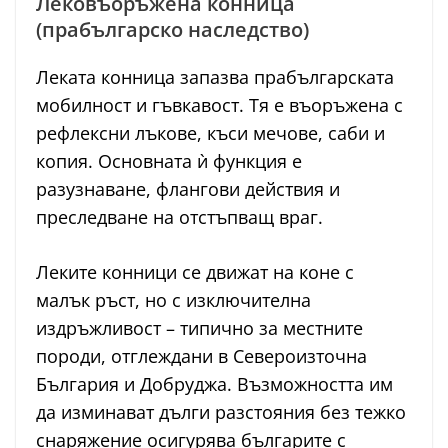
Лековъоръжена конница
(прабългарско наследство)
Леката конница запазва прабългарската
мобилност и гъвкавост. Тя е въоръжена с
рефлексни лъкове, къси мечове, саби и
копия. Основната ѝ функция е
разузнаване, флангови действия и
преследване на отстъпващ враг.
Леките конници се движат на коне с
малък ръст, но с изключителна
издръжливост – типично за местните
породи, отглеждани в Североизточна
България и Добруджа. Възможността им
да изминават дълги разстояния без тежко
снаряжение осигурява българите с