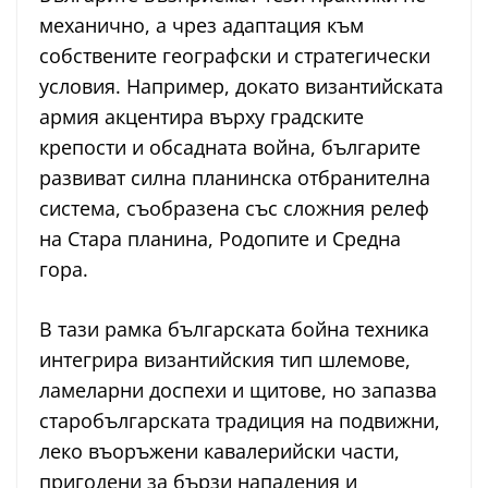
механично, а чрез адаптация към
собствените географски и стратегически
условия. Например, докато византийската
армия акцентира върху градските
крепости и обсадната война, българите
развиват силна планинска отбранителна
система, съобразена със сложния релеф
на Стара планина, Родопите и Средна
гора.
В тази рамка българската бойна техника
интегрира византийския тип шлемове,
ламеларни доспехи и щитове, но запазва
старобългарската традиция на подвижни,
леко въоръжени кавалерийски части,
пригодени за бързи нападения и