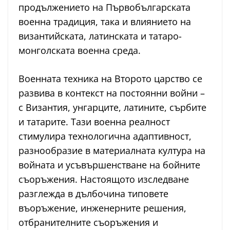
продължението на Първобългарската
военна традиция, така и влиянието на
византийската, латинската и татаро-
монголската военна среда.
Военната техника на Второто царство се
развива в контекст на постоянни войни –
с Византия, унгарците, латините, сърбите
и татарите. Тази военна реалност
стимулира технологична адаптивност,
разнообразие в материалната култура на
войната и усъвършенстване на бойните
съоръжения. Настоящото изследване
разглежда в дълбочина типовете
въоръжение, инженерните решения,
отбранителните съоръжения и