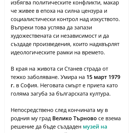
избягва политическите конфликти, макар
че живее в епоха на силна цензура и
социалистически контрол над изкуството.
Въпреки това успява да запази
художествената си независимост и да
създаде произведения, които надхвърлят
идеологическите рамки на времето.
В края на живота си Станев страда от
тежко заболяване. Умира на
15 март 1979
г.
в София. Неговата смърт е приета като
голяма загуба за българската култура.
Непосредствено след кончината му в
родния му град
Велико Търново
се взема
решение да бъде създаден
музей на