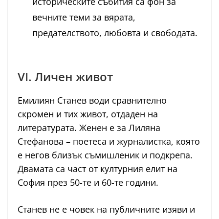
историческите събития са фон за
вечните теми за вярата,
предателството, любовта и свободата.
VI. Личен живот
Емилиян Станев води сравнително
скромен и тих живот, отдаден на
литературата. Женен е за Лиляна
Стефанова – поетеса и журналистка, която
е негов близък съмишленик и подкрепа.
Двамата са част от културния елит на
София през 50-те и 60-те години.
Станев не е човек на публичните изяви и