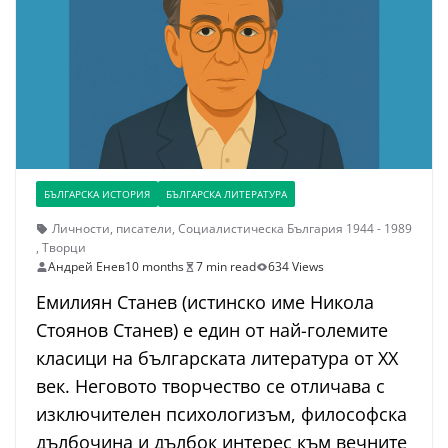
БЪЛГАРСКА ИСТОРИЯ
БЪЛГАРСКА ЛИТЕРАТУРА
Личности
,
писатели
,
Социалистическа България 1944 - 1989
,
Творци
Андрей Енев
10 months
7 min read
634 Views
Емилиян Станев (истинско име Никола
Стоянов Станев) е един от най-големите
класици на българската литература от ХХ
век. Неговото творчество се отличава с
изключителен психологизъм, философска
дълбочина и дълбок интерес към вечните