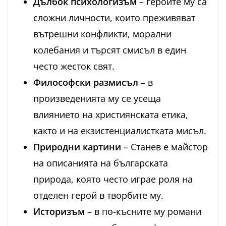
Дълбок психологизъм
– героите му са
сложни личности, които преживяват
вътрешни конфликти, морални
колебания и търсят смисъл в един
често жесток свят.
Философски размисъл
– в
произведенията му се усеща
влиянието на християнската етика,
както и на екзистенциалистката мисъл.
Природни картини
– Станев е майстор
на описанията на българската
природа, която често играе роля на
отделен герой в творбите му.
Историзъм
– в по-късните му романи