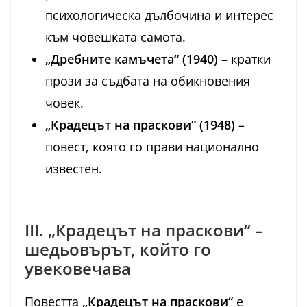
психологическа дълбочина и интерес
към човешката самота.
„Дребните камъчета“ (1940)
– кратки
прози за съдбата на обикновения
човек.
„Крадецът на праскови“ (1948)
–
повест, която го прави национално
известен.
III. „Крадецът на праскови“ –
шедьовърът, който го
увековечава
Повестта
„Крадецът на праскови“
е