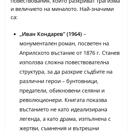
повествования, които разкриват трагизма
и величието на миналото. Най-значими
са:
„Иван Кондарев“ (1964)
–
монументален роман, посветен на
Априлското въстание от 1876 г. Станев
използва сложна повествователна
структура, за да разкрие съдбите на
различни герои – бунтовници,
предатели, обикновени селяни и
революционери. Книгата показва
въстанието не като идеализирана
легенда, а като драма, изпълнена с
жертви, съмнения и вътрешни