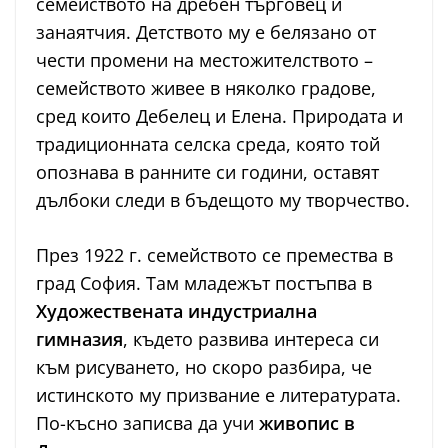
семейството на дребен търговец и
занаятчия. Детството му е белязано от
чести промени на местожителството –
семейството живее в няколко градове,
сред които Дебелец и Елена. Природата и
традиционната селска среда, която той
опознава в ранните си години, оставят
дълбоки следи в бъдещото му творчество.
През 1922 г. семейството се премества в
град София. Там младежът постъпва в
Художествената индустриална
гимназия
, където развива интереса си
към рисуването, но скоро разбира, че
истинското му призвание е литературата.
По-късно записва да учи
живопис в