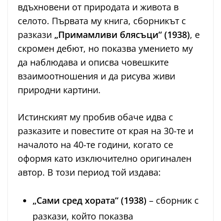
вдъхновени от природата и живота в
селото. Първата му книга, сборникът с
разкази
„Примамливи блясъци“ (1938)
, е
скромен дебют, но показва умението му
да наблюдава и описва човешките
взаимоотношения и да рисува живи
природни картини.
Истинският му пробив обаче идва с
разказите и повестите от края на 30-те и
началото на 40-те години, когато се
оформя като изключително оригинален
автор. В този период той издава:
„Сами сред хората“ (1938)
– сборник с
разкази, който показва