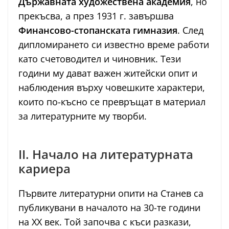
Държавната художествена академия
, но
прекъсва, а през 1931 г. завършва
Финансово-стопанската гимназия
. След
дипломирането си известно време работи
като счетоводител и чиновник. Тези
години му дават важен житейски опит и
наблюдения върху човешките характери,
които по-късно се превръщат в материал
за литературните му творби.
II. Начало на литературната
кариера
Първите литературни опити на Станев са
публикувани в началото на 30-те години
на ХХ век. Той започва с къси разкази,