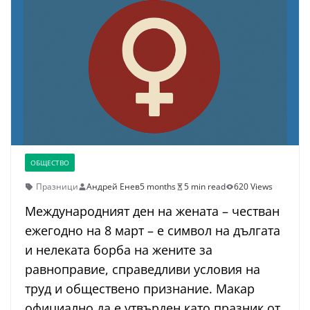
ОБЩЕСТВО
Празници
Андрей Енев
5 months
5 min read
620 Views
Международният ден на жената – честван
ежегодно на 8 март – е символ на дългата
и нелеката борба на жените за
равноправие, справедливи условия на
труд и обществено признание. Макар
официално да е утвърден като празник от