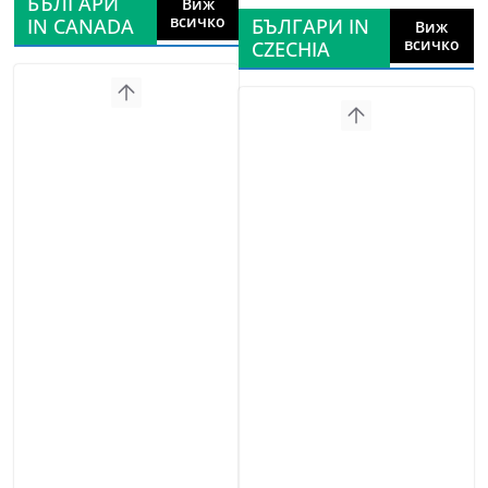
БЪЛГАРИ
Виж
всичко
IN CANADA
БЪЛГАРИ IN
Виж
всичко
CZECHIA