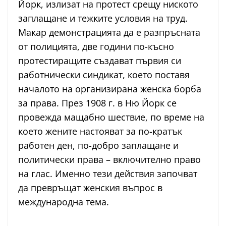
Йорк, излизат на протест срещу ниското
заплащане и тежките условия на труд.
Макар демонстрацията да е разпръсната
от полицията, две години по-късно
протестиращите създават първия си
работнически синдикат, което поставя
началото на организирана женска борба
за права. През 1908 г. в Ню Йорк се
провежда мащабно шествие, по време на
което жените настояват за по-кратък
работен ден, по-добро заплащане и
политически права – включително право
на глас. Именно тези действия започват
да превръщат женския въпрос в
международна тема.