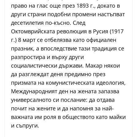
право на глас още през 1893 г., докато в
други страни подобни промени настъпват
десетилетия по-късно. След
Октомврийската революция в Русия (1917
г.) 8 март се отбелязва като официален
празник, а впоследствие тази традиция се
разпростира и върху други
социалистически държави. Макар някои
да разглеждат деня предимно през
призмата на комунистическата идеология,
Международният ден на жената запазва
универсалното си послание: да отдава
почит на жените и да напомня за най-
важната им роля в обществото като майки
и съпруги.