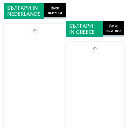
БЪЛГАРИ IN
Виж
всичко
NEDERLANDS
БЪЛГАРИ
Виж
всичко
IN GREECE