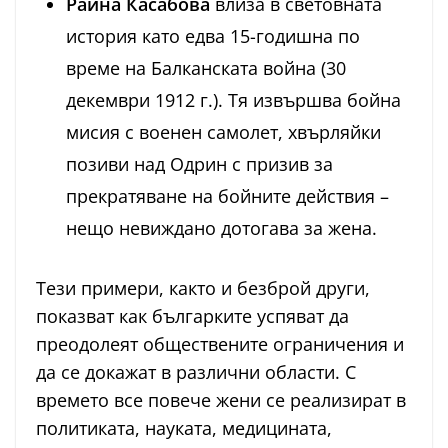
Райна Касабова
влиза в световната
история като едва 15-годишна по
време на Балканската война (30
декември 1912 г.). Тя извършва бойна
мисия с военен самолет, хвърляйки
позиви над Одрин с призив за
прекратяване на бойните действия –
нещо невиждано дотогава за жена.
Тези примери, както и безброй други,
показват как българките успяват да
преодолеят обществените ограничения и
да се докажат в различни области. С
времето все повече жени се реализират в
политиката, науката, медицината,