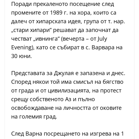
Поради прекаленото посещение след
промените от 1989 г. на хора, които са
далеч от хипарската идея, група от т. нар.
„стари хипари“ решават да започнат да
честват „ивнинга“ (вечерта – от July
Evening), като се събират в с. Варвара на
30 юни.
Представата за Джулая е запазена и днес.
Според някои той има смисъл на бягство
от града и от цивилизацията, на протест
срещу собственото Аз и пълно
освобождаване на личността от оковите
на големия град.
След Варна посрещането на изгрева на 1