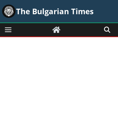
Skip
The Bulgarian Times
to
content