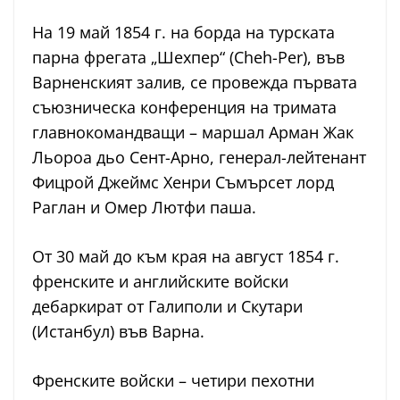
На 19 май 1854 г. на борда на турската
парна фрегата „Шехпер“ (Cheh-Per), във
Варненският залив, се провежда първата
съюзническа конференция на тримата
главнокомандващи – маршал Арман Жак
Льороа дьо Сент-Арно, генерал-лейтенант
Фицрой Джеймс Хенри Съмърсет лорд
Раглан и Омер Лютфи паша.
От 30 май до към края на август 1854 г.
френските и английските войски
дебаркират от Галиполи и Скутари
(Истанбул) във Варна.
Френските войски – четири пехотни