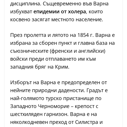
дисциплина. Същевременно във Варна
избухват
епидемии от холера
, които
косвено засягат местното население.
През пролетта и лятото на 1854 г. Варна е
избрана за сборен пункт и главна база на
съюзническите (френски и английски)
войски преди отплаването им към
западния бряг на Крим.
Изборът на Варна е предопределен от
нейните природни дадености. Градът е
най-голямото турско пристанище по
Западното Черноморие – крепост с
шестхиляден гарнизон. Варна е на
няколкодневен преход от Силистра и