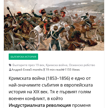
БЪЛГАРСКА ИСТОРИЯ
Българите през 19 век
,
Кримска война
,
Османско робство
Андрей Енев
5 months
19 min read
1155 Views
Кримската война (1853–1856) е едно от
най-значимите събития в европейската
история на XIX век. Тя е първият голям
военен конфликт, в който
Индустриалната революция
променя