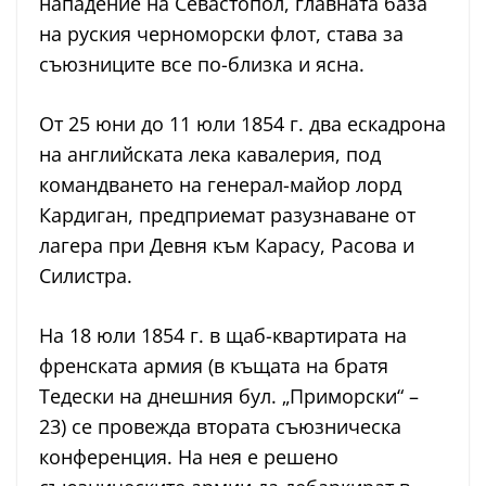
нападение на Севастопол, главната база
на руския черноморски флот, става за
съюзниците все по-близка и ясна.
От 25 юни до 11 юли 1854 г. два ескадрона
на английската лека кавалерия, под
командването на генерал-майор лорд
Кардиган, предприемат разузнаване от
лагера при Девня към Карасу, Расова и
Силистра.
На 18 юли 1854 г. в щаб-квартирата на
френската армия (в къщата на братя
Тедески на днешния бул. „Приморски“ –
23) се провежда втората съюзническа
конференция. На нея е решено