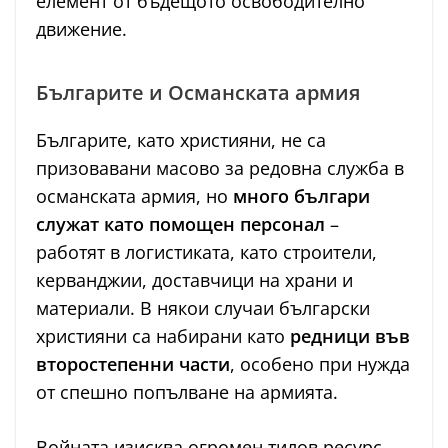
елемент от бъдещото освободително
движение.
Българите и Османската армия
Българите, като християни, не са
призовавани масово за редовна служба в
османската армия, но
много българи
служат като помощен персонал
–
работят в логистиката, като строители,
керванджии, доставчици на храни и
материали. В някои случаи български
християни са набирани като
редници във
второстепенни части
, особено при нужда
от спешно попълване на армията.
Войната изисква огромен тилов ресурс –