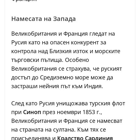
Намесата на Запада
Великобритания и Франция гледат на
Русия като на опасен конкурент за
контрола над Близкия изток и морските
търговски пътища. Особено
Великобритания се страхува, че руският
достъп до Средиземно море може да
застраши нейния път към Индия.
След като Русия унищожава турския флот
при
Синоп
през ноември 1853 г.,
Великобритания и Франция се намесват
на страната на султана. Към тях се
присъединява и
Кралство Сардиния