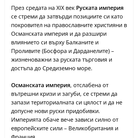
През средата на XIX век
Руската империя
се стреми да затвърди позициите си като
покровител на православните християни в
Османската империя и да разшири
влиянието си върху Балканите и
Проливите (Босфора и Дарданелите) –
жизненоважни за руската търговия и
достъпа до Средиземно море.
Османската империя
, отслабена от
вътрешни кризи и загуби, се стреми да
запази териториалната си цялост и да не
допусне нови руски придобивки.
Империята обаче вече зависи силно от
европейските сили – Великобритания и
Франция.