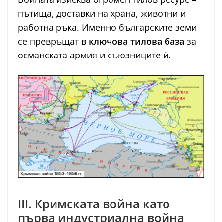
пътища, доставки на храна, животни и
работна ръка. Именно българските земи
се превръщат в
ключова тилова база
за
османската армия и съюзниците ѝ.
III. Кримската война като
първа индустриална война