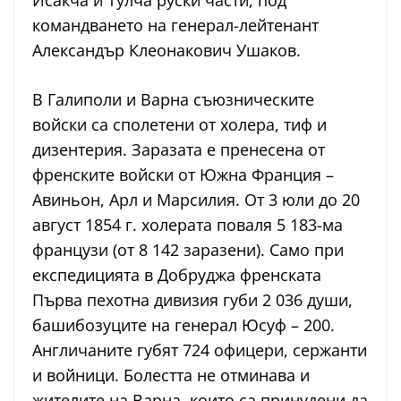
командването на генерал-лейтенант
Александър Клеонакович Ушаков.
В Галиполи и Варна съюзническите
войски са сполетени от холера, тиф и
дизентерия. Заразата е пренесена от
френските войски от Южна Франция –
Авиньон, Арл и Марсилия. От 3 юли до 20
август 1854 г. холерата поваля 5 183-ма
французи (от 8 142 заразени). Само при
експедицията в Добруджа френската
Първа пехотна дивизия губи 2 036 души,
башибозуците на генерал Юсуф – 200.
Англичаните губят 724 офицери, сержанти
и войници. Болестта не отминава и
жителите на Варна, които са принудени да