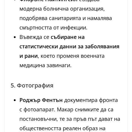
модерна болнична организация,
подобрява санитарията и намалява
смъртността от инфекции.
Въвежда се
събиране на
статистически данни за заболявания
и рани
, което променя военната
медицина завинаги.
5. Фотография
Роджър Фентън
документира фронта
с фотоапарат. Макар снимките да са
постановъчни, те за пръв път дават на
обществеността реален образ на