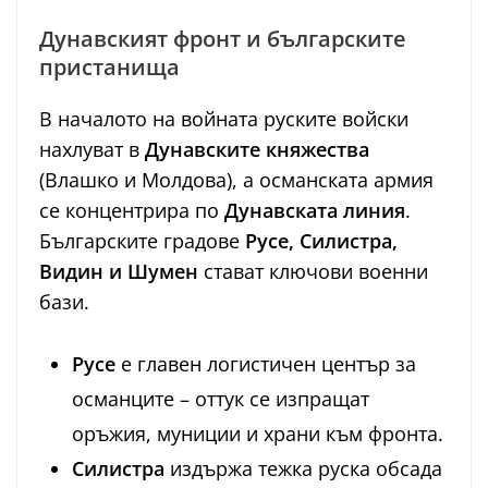
Дунавският фронт и българските
пристанища
В началото на войната руските войски
нахлуват в
Дунавските княжества
(Влашко и Молдова), а османската армия
се концентрира по
Дунавската линия
.
Българските градове
Русе, Силистра,
Видин и Шумен
стават ключови военни
бази.
Русе
е главен логистичен център за
османците – оттук се изпращат
оръжия, муниции и храни към фронта.
Силистра
издържа тежка руска обсада