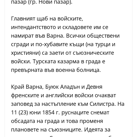
пазар (гр. Нови пазар).
Главният щаб на войските,
интендантството и складовете им се
намират във Варна. Всички обществени
сгради и по-хубавите къщи (на турци и
християни) са заети от съюзническите
войски. Турската казарма в града е
превърната във военна болница.
Край Варна, Буюк Аладън и Девня
френските и английски войски очакват
заповед за настъпление към Силистра. На
11 (23) юни 1854 г. руснаците снемат
обсадата на града и това променя
плановете на съюзниците. Идеята за