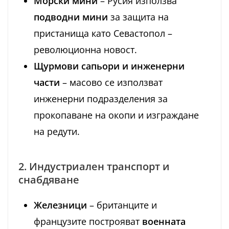
Морски мини
– Русия използва
подводни мини
за защита на
пристанища като Севастопол –
революционна новост.
Щурмови сапьори и инженерни
части
– масово се използват
инженерни подразделения за
прокопаване на окопи и изграждане
на редути.
2. Индустриален транспорт и
снабдяване
Железници
– британците и
французите построяват
военната