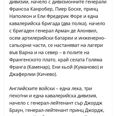
дивизии, начело с дивизионните генерали
Франсоа Канробер, Пиер Боске, принц
Наполеон и Ели Фредерик Форе и една
кавалерийска бригада (два полка), начело
с бригаден генерал Арман де Алонвил,
осем артилерийски батареи и инженерно-
сапьорни части, се настаняват на лагери
във Варна и на север – в полите на
Франгенското плато, край селата Голяма
Франга (Каменар), Ени кьой (Куманово) и
Джаферлии (Кичево).
Английските войски – една лека, три
пехотни и една кавалерийска дивизия,
начело с генерал-лейтенант сър Джордж
Браун, генерал-лейтенант принц Джордж,