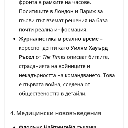
фронта в рамките на часове.
Политиците в Лондон и Париж за
първи път вземат решения на база
почти реална информация.
Журналистика в реално време
–
кореспонденти като
Уилям Хауърд
Ръсел
от
The Times
описват битките,
страданията на войниците и
некадърността на командването. Това
е първата война, следена от
обществеността в детайли.
4. Медицински нововъведения
Флорънс Найтингейл
създава