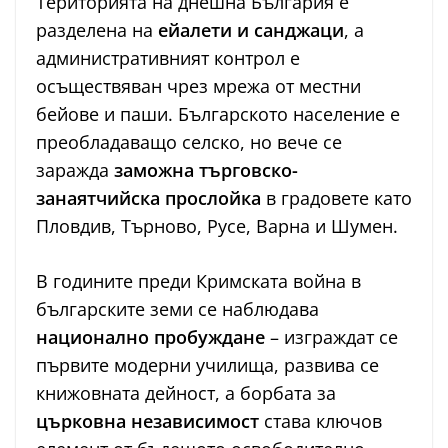
Територията на днешна България е
разделена на
ейалети и санджаци
, а
административният контрол е
осъществяван чрез мрежа от местни
бейове и паши. Българското население е
преобладаващо селско, но вече се
заражда
заможна търговско-
занаятчийска прослойка
в градовете като
Пловдив, Търново, Русе, Варна и Шумен.
В годините преди Кримската война в
българските земи се наблюдава
национално пробуждане
– изграждат се
първите модерни училища, развива се
книжовната дейност, а борбата за
църковна независимост
става ключов