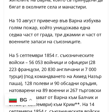
бягат в околните села и манастири.
На 10 август привечер във Варна избухва
голям пожар, който унищожава една
седма част от града, три джамии и част от
военните запаси на съюзниците.
На 5 септември 1854 г. съюзническите
войски – 56 053 войници и офицери (28
223 французи, 20 830 англичани и 7 000
турци) (под командването на Ахмед Назър
паша), 128 полеви и 90 обсадни оръдия,
натоварени на 89 военни и 267 търговски
кораба, отплават от Варна към Балчик и
BG
оттам (7 септември) към Крим**. На 14
септември 1854 г. съюзническите войски