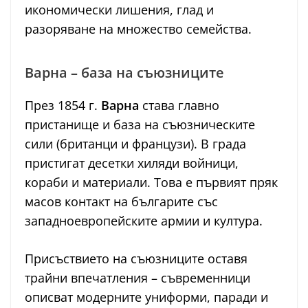
икономически лишения, глад и
разоряване на множество семейства.
Варна – база на съюзниците
През 1854 г.
Варна
става главно
пристанище и база на съюзническите
сили (британци и французи). В града
пристигат десетки хиляди войници,
кораби и материали. Това е първият пряк
масов контакт на българите със
западноевропейските армии и култура.
Присъствието на съюзниците оставя
трайни впечатления – съвременници
описват модерните униформи, паради и