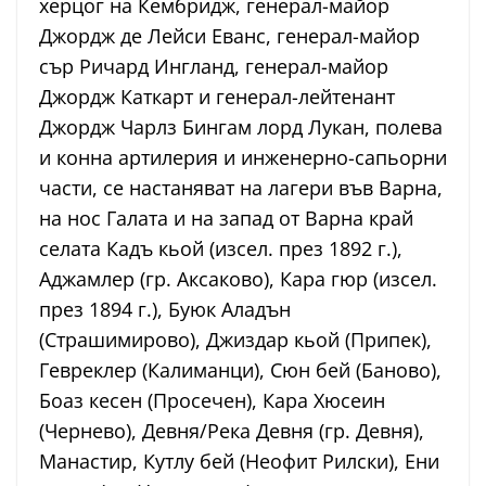
херцог на Кембридж, генерал-майор
Джордж де Лейси Еванс, генерал-майор
сър Ричард Ингланд, генерал-майор
Джордж Каткарт и генерал-лейтенант
Джордж Чарлз Бингам лорд Лукан, полева
и конна артилерия и инженерно-сапьорни
части, се настаняват на лагери във Варна,
на нос Галата и на запад от Варна край
селата Кадъ кьой (изсел. през 1892 г.),
Аджамлер (гр. Аксаково), Кара гюр (изсел.
през 1894 г.), Буюк Аладън
(Страшимирово), Джиздар кьой (Припек),
Гевреклер (Калиманци), Сюн бей (Баново),
Боаз кесен (Просечен), Кара Хюсеин
(Чернево), Девня/Река Девня (гр. Девня),
Манастир, Кутлу бей (Неофит Рилски), Ени