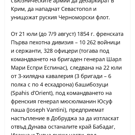
съюзническите армии да дебаркират в
Крим, да нападнат Севастопол и
унищожат руския Черноморски флот.
От 21 юли (до 7/9 август) 1854 г. френската
Първа пехотна дивизия – 10 262 войници
и сержанти, 328 офицери (тогава под
командването на бригаден генерал Шарл
Мари Еспри Еспинас), следвана на 22 юли
от 3-хилядна кавалерия (3 бригади – 6
полка с по 4 ескадрона) башибозуци
(Spahis d’Orient), под командването на
френския генерал мюсюлманин Юсуф
паша (Joseph Vantini), предприемат
настъпление в Добруджа за да изтласкат
отвъд Дунава останалите край Бабадаг,
Исакча и Тулча руски части, под