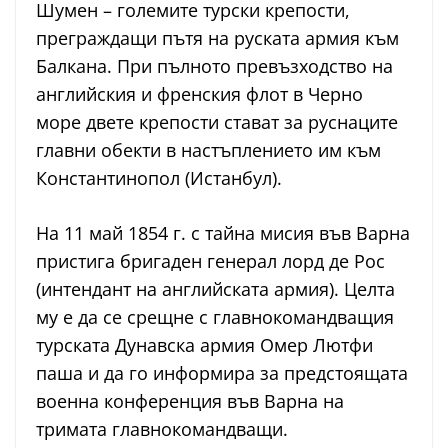
Шумен – големите турски крепости,
преграждащи пътя на руската армия към
Балкана. При пълното превъзходство на
английския и френския флот в Черно
море двете крепости стават за руснаците
главни обекти в настъплението им към
Константинопол (Истанбул).
На 11 май 1854 г. с тайна мисия във Варна
пристига бригаден генерал лорд де Рос
(интендант на английската армия). Целта
му е да се срещне с главнокомандващия
турската Дунавска армия Омер Лютфи
паша и да го информира за предстоящата
военна конференция във Варна на
тримата главнокомандващи.