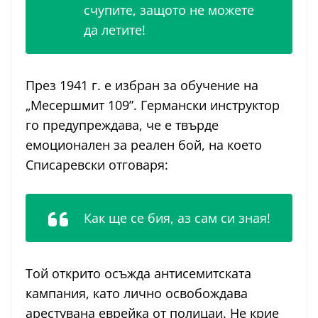
счупите, защото не можете
да летите!
През 1941 г. е избран за обучение на
„Месершмит 109”. Германски инструктор
го предупреждава, че е твърде
емоционален за реален бой, на което
Списаревски отговаря:
Как ще се бия, аз сам си зная!
Той открито осъжда антисемитската
кампания, като лично освобождава
арестувана еврейка от полицаи. Не крие