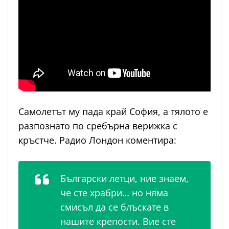
Самолетът му пада край София, а тялото е
разпознато по сребърна верижка с
кръстче. Радио Лондон коментира:
Български летци, ние знаем,
че сте храбри… но няма
смисъл да се блъскате в
нашите крепости. Вие сте