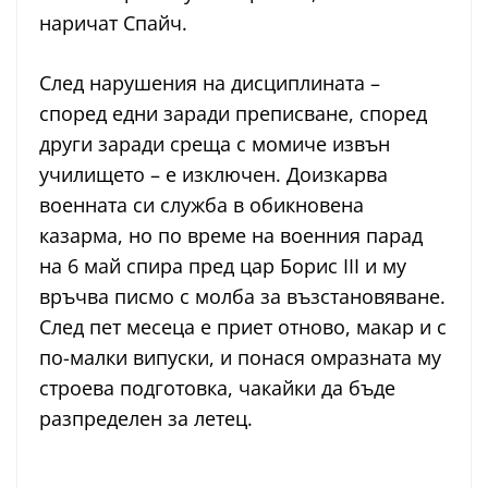
наричат Спайч.
След нарушения на дисциплината –
според едни заради преписване, според
други заради среща с момиче извън
училището – е изключен. Доизкарва
военната си служба в обикновена
казарма, но по време на военния парад
на 6 май спира пред цар Борис III и му
връчва писмо с молба за възстановяване.
След пет месеца е приет отново, макар и с
по-малки випуски, и понася омразната му
строева подготовка, чакайки да бъде
разпределен за летец.