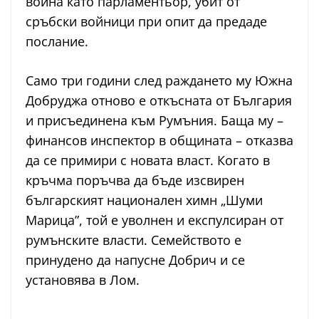
война като парламентьор, убит от
сръбски войници при опит да предаде
послание.
Само три години след раждането му Южна
Добруджа отново е откъсната от България
и присъединена към Румъния. Баща му –
финансов инспектор в общината – отказва
да се примири с новата власт. Когато в
кръчма поръчва да бъде изсвирен
българският национален химн „Шуми
Марица”, той е уволнен и експулсиран от
румънските власти. Семейството е
принудено да напусне Добрич и се
установява в Лом.