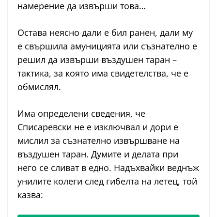
намерение да извърши това…
Остава неясно дали е бил ранен, дали му
е свършила амуницията или съзнателно е
решил да извърши въздушен таран –
тактика, за която има свидетелства, че е
обмислял.
Има определени сведения, че
Списаревски не е изключвал и дори е
мислил за съзнателно извършване на
въздушен таран. Думите и делата при
него се сливат в едно. Надъхвайки веднъж
унилите колеги след гибелта на летец, той
казва: