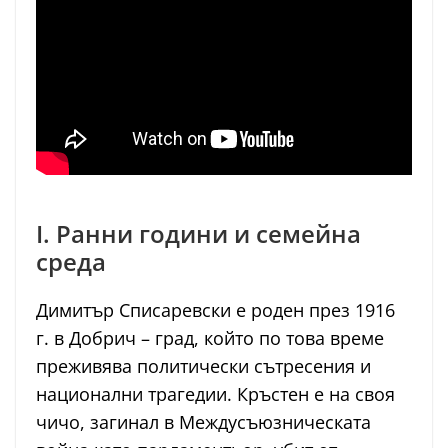
I. Ранни години и семейна
среда
Димитър Списаревски е роден през 1916
г. в Добрич – град, който по това време
преживява политически сътресения и
национални трагедии. Кръстен е на своя
чичо, загинал в Междусъюзническата