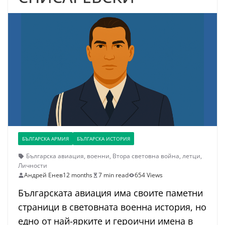
БЪЛГАРСКА АРМИЯ
БЪЛГАРСКА ИСТОРИЯ
Българска авиация
,
военни
,
Втора световна война
,
летци
,
Личности
Андрей Енев
12 months
7 min read
654 Views
Българската авиация има своите паметни
страници в световната военна история, но
едно от най-ярките и героични имена в