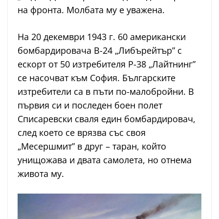
на фронта. Молбата му е уважена.
На 20 декември 1943 г. 60 американски
бомбардировача B-24 „Либърейтър” с
ескорт от 50 изтребителя P-38 „Лайтнинг”
се насочват към София. Българските
изтребители са в пъти по-малобройни. В
първия си и последен боен полет
Списаревски сваля един бомбардировач,
след което се врязва със своя
„Месершмит” в друг – таран, който
унищожава и двата самолета, но отнема
живота му.