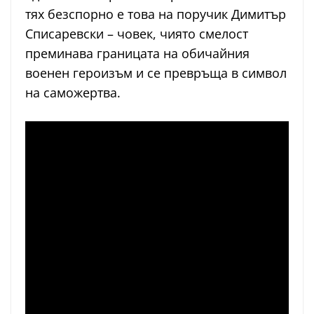
тях безспорно е това на поручик Димитър
Списаревски – човек, чиято смелост
преминава границата на обичайния
военен героизъм и се превръща в символ
на саможертва.