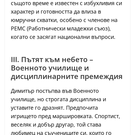
същото време е известен с избухливия си
характер и готовността да влиза в
юмручни схватки, особено с членове на
РЕМС (Работнически младежки съюз),
когато се засягат национални въпроси.
III. Пътят към небето –
Военното училище и
дисциплинарните премеждия
Димитър постъпва във Военното
училище, но строгата дисциплина и
уставите го дразнят. Предпочита
игрището пред маршировката. Спортист,
веселяк и добър другар, той става
любимец на съучениците си, които го