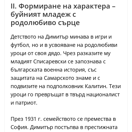
II. Формиране на характера –
буйният младеж с
родолюбиво сърце
Детството на Димитър минава в игри и
футбол, но и в усвояване на родолюбиви
уроци от своя дядо. Чрез разказите му
младият Списаревски се запознава с
българската военна история, със
защитата на Самарското знаме и с
подвизите на подполковник Калитин. Тези
уроци го превръщат в твърд националист
и патриот.
През 1931 г. семейството се премества в
София. Димитър постъпва в престижната