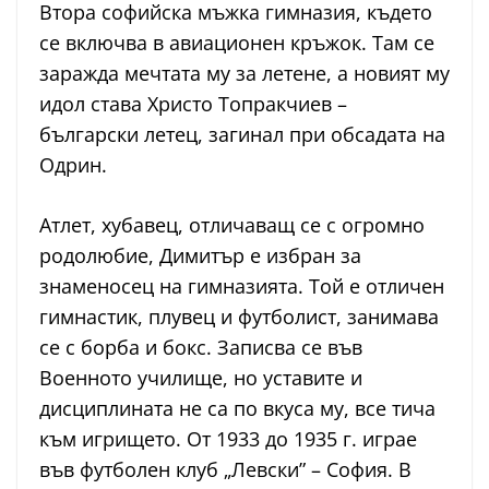
Втора софийска мъжка гимназия, където
се включва в авиационен кръжок. Там се
заражда мечтата му за летене, а новият му
идол става Христо Топракчиев –
български летец, загинал при обсадата на
Одрин.
Атлет, хубавец, отличаващ се с огромно
родолюбие, Димитър е избран за
знаменосец на гимназията. Той е отличен
гимнастик, плувец и футболист, занимава
се с борба и бокс. Записва се във
Военното училище, но уставите и
дисциплината не са по вкуса му, все тича
към игрището. От 1933 до 1935 г. играе
във футболен клуб „Левски” – София. В