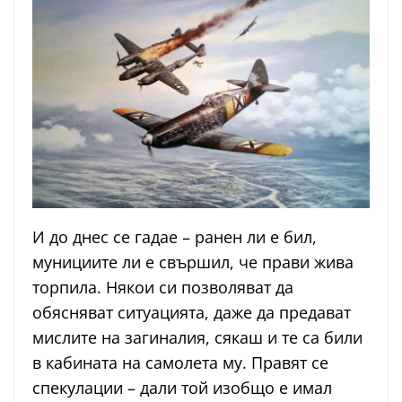
И до днес се гадае – ранен ли е бил,
мунициите ли е свършил, че прави жива
торпила. Някои си позволяват да
обясняват ситуацията, даже да предават
мислите на загиналия, сякаш и те са били
в кабината на самолета му. Правят се
спекулации – дали той изобщо е имал