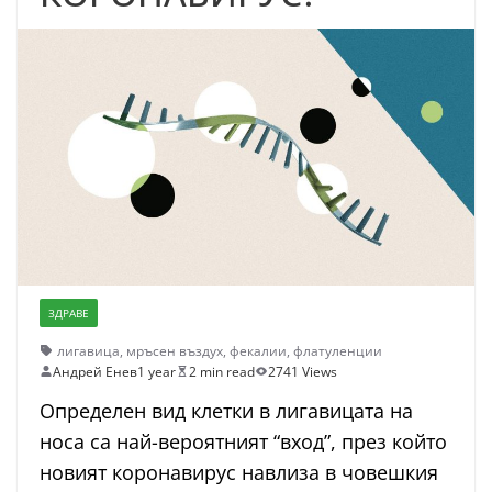
ЗДРАВЕ
лигавица
,
мръсен въздух
,
фекалии
,
флатуленции
Андрей Енев
1 year
2 min read
2741 Views
Определен вид клетки в лигавицата на
носа са най-вероятният “вход”, през който
новият коронавирус навлиза в човешкия