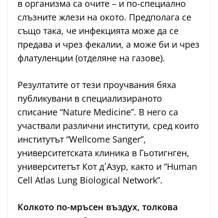
в организма са очите – и по-специално
слъзните жлези на окото. Предполага се
също така, че инфекцията може да се
предава и чрез фекалии, а може би и чрез
флатуленции (отделяне на газове).
Резултатите от тези проучвания бяха
публикувани в специализираното
списание “Nature Medicine”. В него са
участвали различни институти, сред които
институтът “Wellcome Sanger”,
университетската клиника в Гьотигнген,
университетът Кот д´Aзур, както и “Human
Cell Atlas Lung Biological Network”.
Колкото по-мръсен въздух, толкова