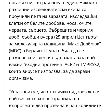
организъм, твърди нова студия. Няколко
различни изследователски екипа са
проучили пътя на заразата, изследвайки
клетки от белите дробове, носа, очите,
червата, сърцето, бъбреците и черния
дроб, съобщи вчера (25 април) Центърът
за молекулярна медицина “Макс Делбрюк”
(MDC) в Берлин. Целта е била да се
разбере кои клетки съдържат двата най-
важни “входни протеина” ACE2 и TMPRSS2,
които вирусът използва, за да зарази
организма.
“Установихме, че от всички видове клетки
най-висока е концентрацията на
въпросните два протеина в чашковидните