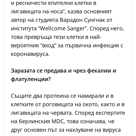
и ресничести епителни клетки в
лигавицата на носа”, казва основният
автор на студията Варадон Сунгнак от
института “Wellcome Sanger”. Според него,
това превръща тези клетки в най-
вероятния “вход” за първична инфекция с
коронавируса.
Заразата се предава и чрез фекалии и
флатуленции?
Същите два протеина се намирали и в
клетките от роговицата на окото, както и в
лигавицата на червата. Според експертите
на берлинския MDC, това означава, че
друг основен път за нахлуване на вируса