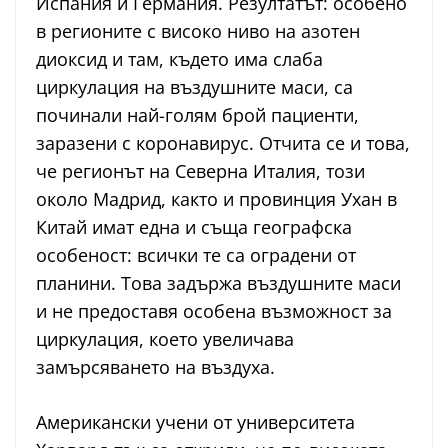
Испания и Германия. Резултатът: особено
в регионите с високо ниво на азотен
диоксид и там, където има слаба
циркулация на въздушните маси, са
починали най-голям брой пациенти,
заразени с коронавирус. Отчита се и това,
че регионът на Северна Италия, този
около Мадрид, както и провинция Ухан в
Китай имат една и съща географска
особеност: всички те са оградени от
планини. Това задържа въздушните маси
и не предоставя особена възможност за
циркулация, което увеличава
замърсяването на въздуха.
Американски учени от университета