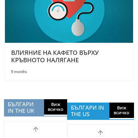
ВЛИЯНИЕ НА КАФЕТО ВЪРХУ
КРЪВНОТО НАЛЯГАНЕ
9 months
БЪЛГАРИ
Виж
БЪЛГАРИ IN
Виж
всичко
IN THE UK
всичко
THE US