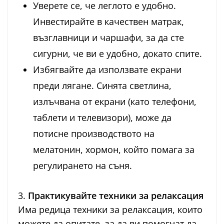
Уверете се, че леглото е удобно.
Инвестирайте в качествен матрак,
възглавници и чаршафи, за да сте
сигурни, че ви е удобно, докато спите.
Избягвайте да използвате екрани
преди лягане. Синята светлина,
излъчвана от екрани (като телефони,
таблети и телевизори), може да
потисне производството на
мелатонин, хормон, който помага за
регулирането на съня.
3.
Практикувайте техники за релаксация
Има редица техники за релаксация, които
можете да опитате, за да ви помогнат да