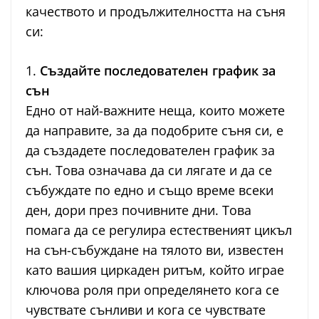
качеството и продължителността на съня
си:
1.
Създайте последователен график за
сън
Едно от най-важните неща, които можете
да направите, за да подобрите съня си, е
да създадете последователен график за
сън. Това означава да си лягате и да се
събуждате по едно и също време всеки
ден, дори през почивните дни. Това
помага да се регулира естественият цикъл
на сън-събуждане на тялото ви, известен
като вашия циркаден ритъм, който играе
ключова роля при определянето кога се
чувствате сънливи и кога се чувствате