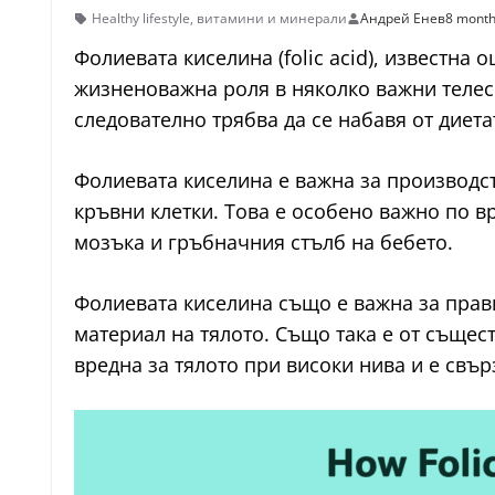
Healthy lifestyle
,
витамини и минерали
Андрей Енев
8 mont
Фолиевата киселина (folic acid), известна 
жизненоважна роля в няколко важни телесн
следователно трябва да се набавя от диета
Фолиевата киселина е важна за производс
кръвни клетки. Това е особено важно по в
мозъка и гръбначния стълб на бебето.
Фолиевата киселина също е важна за прав
материал на тялото. Също така е от съще
вредна за тялото при високи нива и е свъ