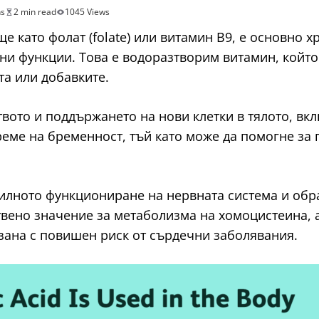
hs
2 min read
1045 Views
още като фолат (folate) или витамин В9, е основно 
и функции. Това е водоразтворим витамин, който 
та или добавките.
твото и поддържането на нови клетки в тялото, в
реме на бременност, тъй като може да помогне за
илното функциониране на нервната система и обра
ствено значение за метаболизма на хомоцистеина,
рзана с повишен риск от сърдечни заболявания.