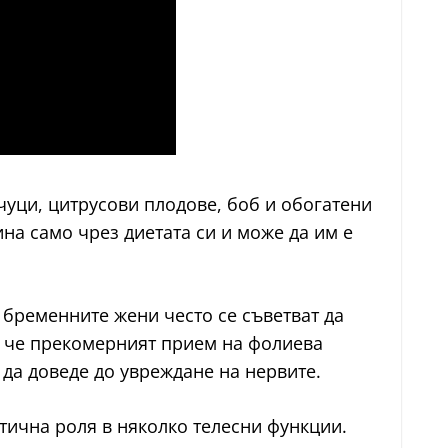
чуци, цитрусови плодове, боб и обогатени
на само чрез диетата си и може да им е
 бременните жени често се съветват да
, че прекомерният прием на фолиева
да доведе до увреждане на нервите.
тична роля в няколко телесни функции.