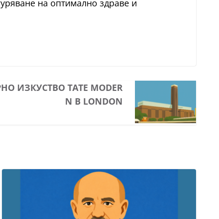
гуряване на оптимално здраве и
РНО ИЗКУСТВО TATE MODER
N В LONDON