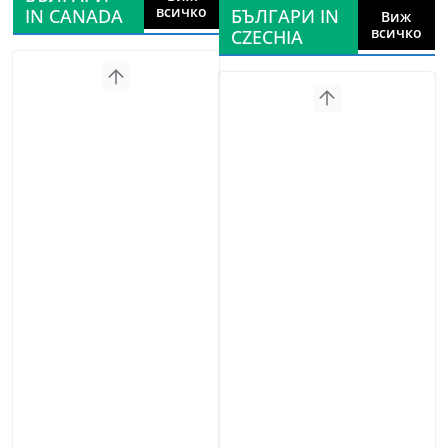
всичко
IN CANADA
БЪЛГАРИ IN
Виж
всичко
CZECHIA