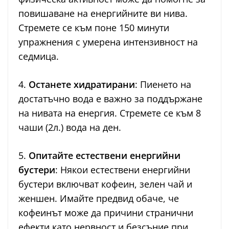
повишаване на енергийните ви нива.
Стремете се към поне 150 минути
упражнения с умерена интензивност на
седмица.
4.
Останете хидратирани
: Пиенето на
достатъчно вода е важно за поддържане
на нивата на енергия. Стремете се към 8
чаши (2л.) вода на ден.
5.
Опитайте естествени енергийни
бустери
: Някои естествени енергийни
бустери включват кофеин, зелен чай и
женшен. Имайте предвид обаче, че
кофеинът може да причини странични
ефекти като нервност и безсъние при