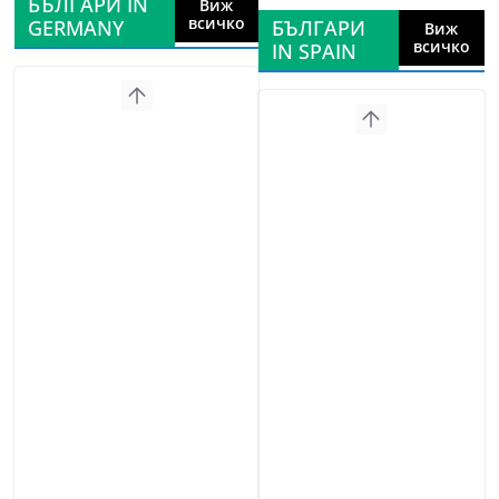
БЪЛГАРИ IN
Виж
всичко
GERMANY
БЪЛГАРИ
Виж
всичко
IN SPAIN