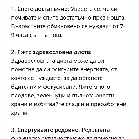
1.
Спете достатъчно
: Уверете се, че си
почивате и спите достатъчно през нощта.
Възрастните обикновено се нуждаят от 7-
9 часа сън на нощ.
2.
Яжте здравословна диета
:
Здравословната диета може да ви
помогне да си осигурите енергията, от
която се нуждаете, за да останете
бдителни и фокусирани. Яжте много
плодове, зеленчуци и пълнозърнести
храни и избягвайте сладки и преработени
храни.
3.
Спортувайте редовно
: Редовната
физическа активност може да помогне за