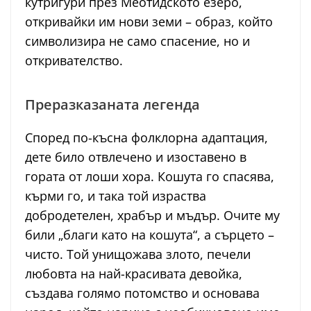
кутригури през Меотидското езеро,
откривайки им нови земи – образ, който
символизира не само спасение, но и
откривателство.
Преразказаната легенда
Според по-късна фолклорна адаптация,
дете било отвлечено и изоставено в
гората от лоши хора. Кошута го спасява,
кърми го, и така той израства
добродетелен, храбър и мъдър. Очите му
били „благи като на кошута“, а сърцето –
чисто. Той унищожава злото, печели
любовта на най-красивата девойка,
създава голямо потомство и основава