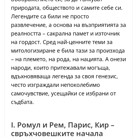
природата, обществото и самите себе си.
Легендите са били не просто
развлечение, а основа на възприятията за
реалността – сакрална памет и източник
на гордост. Сред най-ценните теми за
митологизиране е била тази за произхода
– на племето, на рода, на нацията. А онези
народи, които притежавали могъща,
вдъхновяваща легенда за своя генезис,
често изграждали непоколебимо
самочувствие, усещайки се избрани от
съдбата.
I. Ромул и Рем, Парис, Кир –
свръхчовешките начала