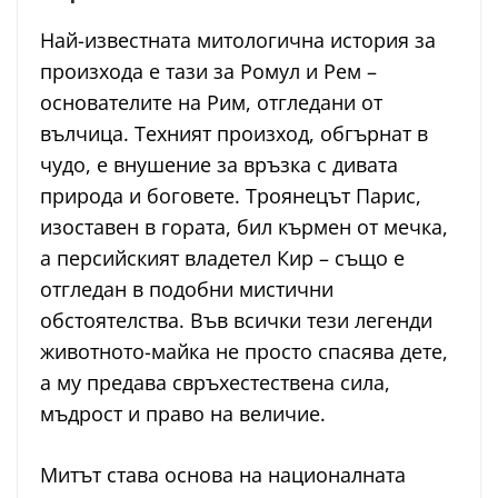
Най-известната митологична история за
произхода е тази за Ромул и Рем –
основателите на Рим, отгледани от
вълчица. Техният произход, обгърнат в
чудо, е внушение за връзка с дивата
природа и боговете. Троянецът Парис,
изоставен в гората, бил кърмен от мечка,
а персийският владетел Кир – също е
отгледан в подобни мистични
обстоятелства. Във всички тези легенди
животното-майка не просто спасява дете,
а му предава свръхестествена сила,
мъдрост и право на величие.
Митът става основа на националната