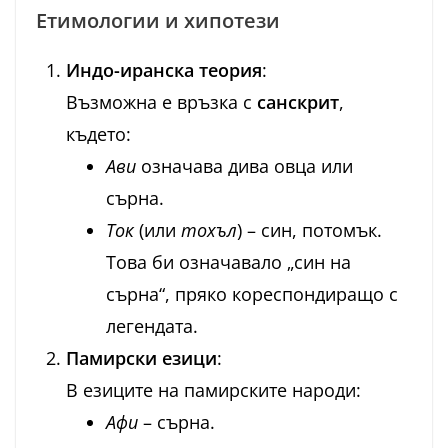
Етимологии и хипотези
Индо-иранска теория
:
Възможна е връзка с
санскрит
,
където:
Ави
означава дива овца или
сърна.
Ток
(или
тохъл
) – син, потомък.
Това би означавало „син на
сърна“, пряко кореспондиращо с
легендата.
Памирски езици
:
В езиците на памирските народи:
Афи
– сърна.