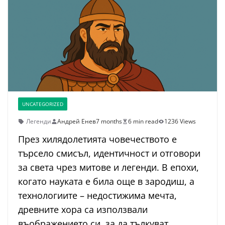
UNCATEGORIZED
Легенди
Андрей Енев
7 months
6 min read
1236 Views
През хилядолетията човечеството е
търсело смисъл, идентичност и отговори
за света чрез митове и легенди. В епохи,
когато науката е била още в зародиш, а
технологиите – недостижима мечта,
древните хора са използвали
въображението си, за да тълкуват