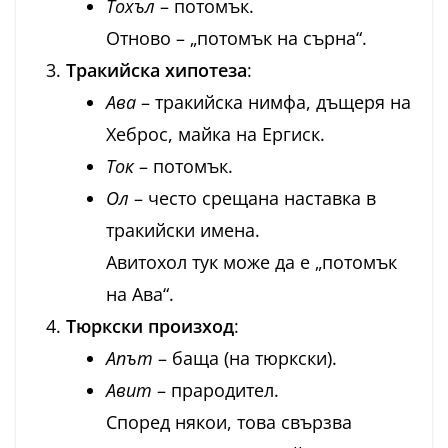
Тохъл
– потомък.
Отново – „потомък на сърна“.
Тракийска хипотеза
:
Ава
– тракийска нимфа, дъщеря на
Хеброс, майка на Ергиск.
Ток
– потомък.
Ол
– често срещана наставка в
тракийски имена.
Авитохол тук може да е „потомък
на Ава“.
Тюркски произход
:
Апът
– баща (на тюркски).
Авит
– прародител.
Според някои, това свързва