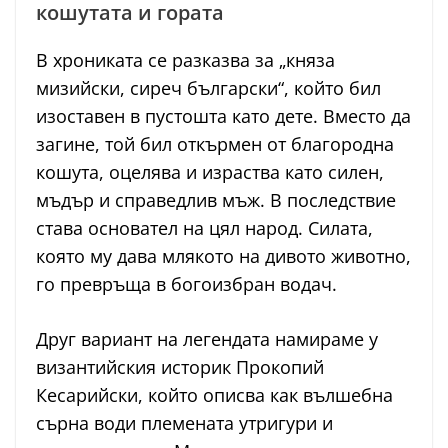
кошутата и гората
В хрониката се разказва за „княза
мизийски, сиреч български“, който бил
изоставен в пустошта като дете. Вместо да
загине, той бил откърмен от благородна
кошута, оцелява и израства като силен,
мъдър и справедлив мъж. В последствие
става основател на цял народ. Силата,
която му дава млякото на дивото животно,
го превръща в богоизбран водач.
Друг вариант на легендата намираме у
византийския историк Прокопий
Кесарийски, който описва как вълшебна
сърна води племената утригури и