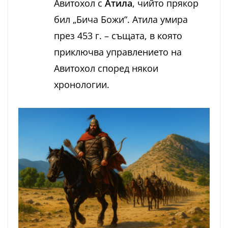
Авитохол с
Атила
, чийто прякор
бил „Бича Божи“. Атила умира
през 453 г. – същата, в която
приключва управлението на
Авитохол според някои
хронологии.