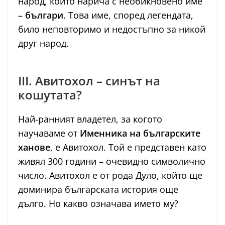
народ, който нарича с необикновено име
–
българи
. Това име, според легендата,
било неповторимо и недостъпно за никой
друг народ.
III. Авитохол – синът на
кошутата?
Най-ранният владетел, за когото
научаваме от
Именника на българските
ханове
, е Авитохол. Той е представен като
живял 300 години – очевидно символично
число. Авитохол е от рода Дуло, който ще
доминира българската история още
дълго. Но какво означава името му?