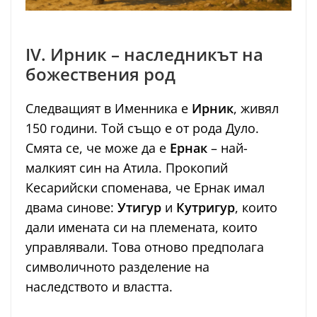
IV. Ирник – наследникът на
божествения род
Следващият в Именника е
Ирник
, живял
150 години. Той също е от рода Дуло.
Смята се, че може да е
Ернак
– най-
малкият син на Атила. Прокопий
Кесарийски споменава, че Ернак имал
двама синове:
Утигур
и
Кутригур
, които
дали имената си на племената, които
управлявали. Това отново предполага
символичното разделение на
наследството и властта.