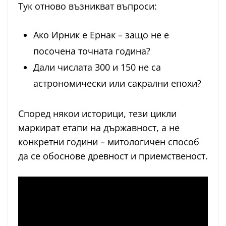
Тук отново възникват въпроси:
Ако Ирник е Ернак – защо не е
посочена точната година?
Дали числата 300 и 150 не са
астрономически или сакрални епохи?
Според някои историци, тези цикли
маркират етапи на държавност, а не
конкретни години – митологичен способ
да се обоснове древност и приемственост.