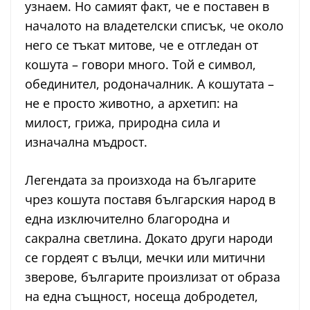
узнаем. Но самият факт, че е поставен в
началото на владетелски списък, че около
него се тъкат митове, че е отгледан от
кошута – говори много. Той е символ,
обединител, родоначалник. А кошутата –
не е просто животно, а архетип: на
милост, грижа, природна сила и
изначална мъдрост.
Легендата за произхода на българите
чрез кошута поставя българския народ в
една изключително благородна и
сакрална светлина. Докато други народи
се гордеят с вълци, мечки или митични
зверове, българите произлизат от образа
на една същност, носеща добродетел,