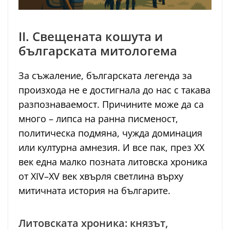
II. Свещената кошута и
българската митологема
За съжаление, българската легенда за
произхода не е достигнала до нас с такава
разпознаваемост. Причините може да са
много – липса на ранна писменост,
политическа подмяна, чужда доминация
или културна амнезия. И все пак, през XX
век една малко позната литовска хроника
от XIV–XV век хвърля светлина върху
митичната история на българите.
Литовската хроника: князът,