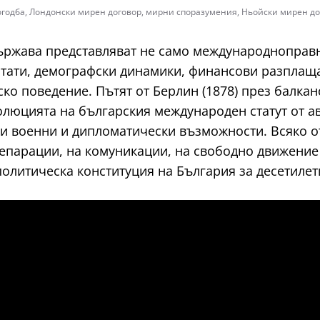
огодба
,
Лондонски мирен договор
,
мирни споразумения
,
Ньойски мирен до
ържава представляват не само международноправн
ултати, демографски динамики, финансови разплащ
 поведение. Пътят от Берлин (1878) през балканск
волюцията на българския международен статут от 
и военни и дипломатически възможности. Всяко о
репарации, на комуникации, на свободно движение
олитическа конституция на България за десетилет