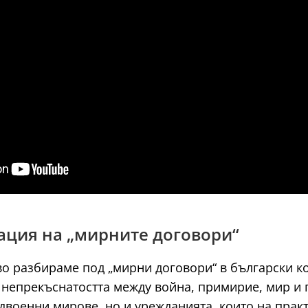
зация на „мирните договори“
во разбираме под „мирни договори“ в български к
 непрекъснатостта между война, примирие, мир и 
военни мирове, но и урежданията, които на практи