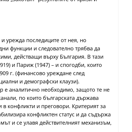
 и урежда последиците от нея, но
дни функции и следователно трябва да
жими, действащи върху България. В тази
19) и Париж (1947) – и спогодби, които
909 г. (финансово уреждане след
циални и демографски клаузи).
ор е аналитично необходимо, защото те не
канали, по които българската държава
в конфликти и преговори. Критерият за
абилизира конфликтен статус и да съдържа
мът и се улавя действителният механизъм,