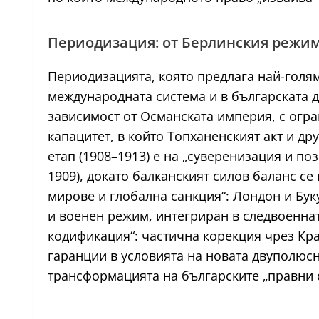
Периодизация: от Берлинския режим
Периодизацията, която предлага най-голям
международната система и в българската д
зависимост от Османската империя, с огр
капацитет, в който Топханенският акт и д
етап (1908–1913) е на „суверенизация и п
1909), докато балканският силов баланс се
мирове и глобална санкция“: Лондон и Бу
и военен режим, интегриран в следвоеннат
кодификация“: частична корекция чрез Кра
гаранции в условията на новата двуполюсн
трансформацията на българските „правни 