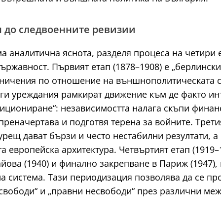
 до следвоенните ревизии
а аналитична яснота, разделя процеса на четири 
ържавност. Първият етап (1878–1908) е „берлинск
аничения по отношение на външнополитическата с
руги уреждания рамкират движение към де факто и
озициониране“: независимостта налага скъпи фина
 преначертава и подготвя терена за войните. Трети
курещ дават бързи и често нестабилни резултати,
а европейска архитектура. Четвъртият етап (1919–
йова (1940) и финално закрепване в Париж (1947), 
а система. Тази периодизация позволява да се про
свободи“ и „правни несвободи“ през различни ме