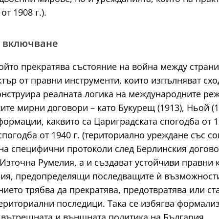
т 1908 г.).
 включване
който прекратява състояние на война между страни
тър от правни инструменти, които изпълняват схо
конструира реалната логика на международните ре
е мирни договори – като Букурещ (1913), Ньой (19
формации, каквито са Цариградската спогодба от 1
спогодба от 1940 г. (териториално уреждане със со
и на специфични протоколи след Берлинския догов
и Източна Румелия, а и създават устойчиви правни 
ия, предопределящи последващите ѝ възможности 
ието трябва да прекратява, предотвратява или ст
ериториални последици. Така се избягва формализ
 вътрешната и външната политика на България.