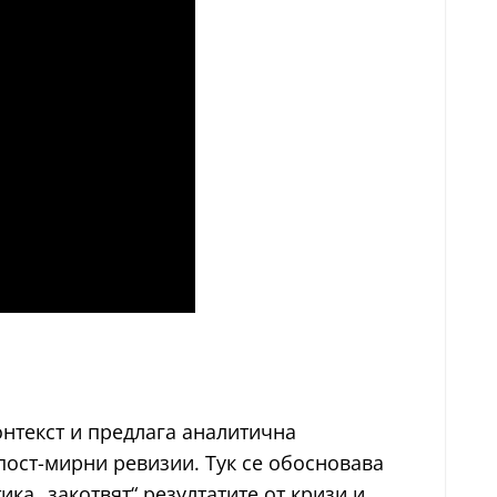
онтекст и предлага аналитична
пост-мирни ревизии. Тук се обосновава
ка „закотвят“ резултатите от кризи и