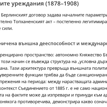
ните уреждания (1878–1908)
 Берлинският договор задава началните параметри
ително Топханенският акт – постепенно легитимир
 сили.
аничена външна дееспособност и междунар
ренцирано пространство: автономно Княжество Бъ
този начин се въвежда структура на „условна дър
лтана. Тази архитектура превръща външната полит
суверенните функции трябва да бъде санкциониран
напрежения на периода: между нарастващата админ
онтекст Съединението от 1885 г. е не само национа
ата на фактите може да изпревари и принуди към 
понякога противоречива, демонстрира какво означа