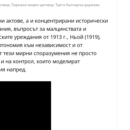
говор
,
Парижки мирен договор
,
Трета българска държава
и актове, а и концентрирани исторически
ания, въпросът за малцинствата и
ите уреждания от 1913 г., Ньой (1919),
автономия към независимост и от
т тези мирни споразумения не просто
 и на контрол, които моделират
ия напред.