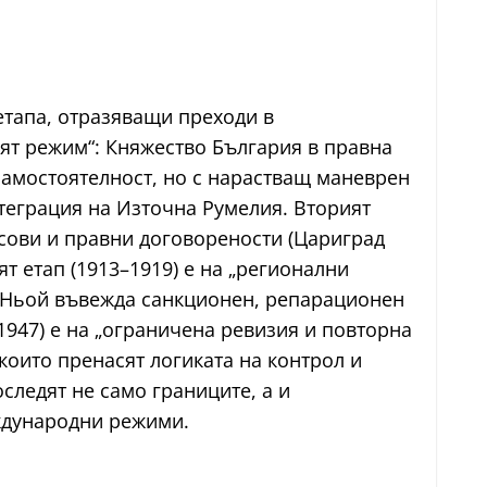
етапа, отразяващи преходи в
ият режим“: Княжество България в правна
амостоятелност, но с нарастващ маневрен
нтеграция на Източна Румелия. Вторият
нсови и правни договорености (Цариград
ят етап (1913–1919) е на „регионални
 а Ньой въвежда санкционен, репарационен
1947) е на „ограничена ревизия и повторна
които пренасят логиката на контрол и
следят не само границите, а и
ждународни режими.