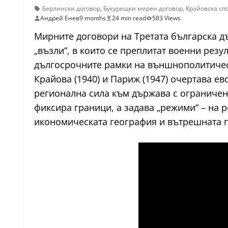
Берлински договор
,
Букурещки мирен договор
,
Крайовска сп
Андрей Енев
9 months
24 min read
583 Views
Мирните договори на Третата българска д
„възли“, в които се преплитат военни рез
дългосрочните рамки на външнополитическо
Крайова (1940) и Париж (1947) очертава е
регионална сила към държава с ограничен
фиксира граници, а задава „режими“ – на 
икономическата география и вътрешната п