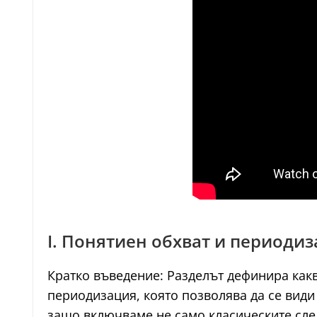
I. Понятиен обхват и периоди
Кратко въведение: Разделът дефинира как
периодизация, която позволява да се види
защо включваме не само класическите след