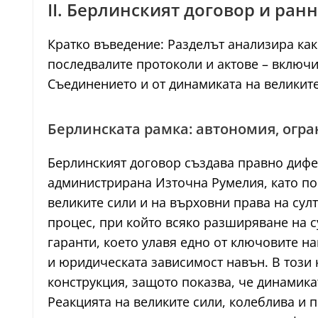
II. Берлинският договор и ран
Кратко въведение: Разделът анализира как
последвалите протоколи и актове – включ
Съединението и от динамиката на великите
Берлинската рамка: автономия, огр
Берлинският договор създава правно дифе
администрирана Източна Румелия, като по 
великите сили и на върховни права на су
процес, при който всяко разширяване на 
гаранти, което улавя едно от ключовите 
и юридическата зависимост навън. В този к
конструкция, защото показва, че динамик
Реакцията на великите сили, колеблива и 