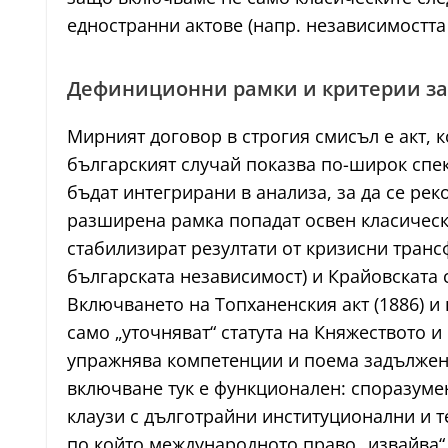
едностранни актове (напр. независимостта о
Дефиниционни рамки и критерии за
Мирният договор в строгия смисъл е акт, 
българският случай показва по-широк спек
бъдат интегрирани в анализа, за да се ре
разширена рамка попадат освен класическит
стабилизират резултати от кризисни транс
българската независимост) и Крайовската 
Включването на Топханенския акт (1886) 
само „уточняват“ статута на Княжеството 
упражнява компетенции и поема задължен
включване тук е функционален: споразумен
клаузи с дълготрайни институционални и т
по който международното право „извайва“