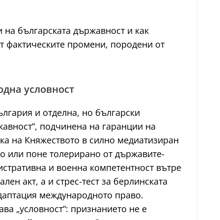
 на българската държавност и как
ат фактическите промени, породени от
одна условност
лгария и отделна, но български
жавност“, подчинена на гаранции на
ика на Княжеството в силно медиатизиран
о или поне толерирано от държавите-
истративна и военна компетентност вътре
лен акт, а и стрес-тест за берлинската
адаптация международното право.
ва „условност“: признанието не е