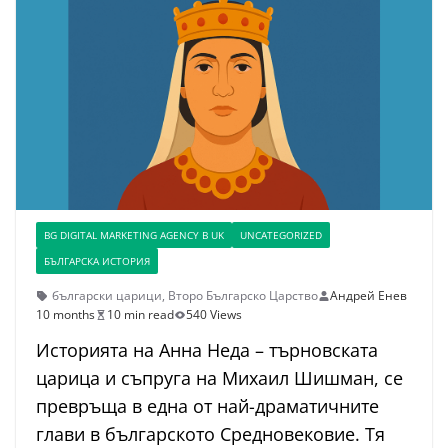
BG DIGITAL MARKETING AGENCY В UK
UNCATEGORIZED
БЪЛГАРСКА ИСТОРИЯ
български царици
,
Второ Българско Царство
Андрей Енев
10 months
10 min read
540 Views
Историята на Анна Неда – търновската
царица и съпруга на Михаил Шишман, се
превръща в една от най-драматичните
глави в българското Средновековие. Тя