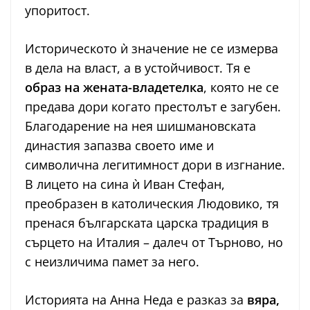
упоритост.
Историческото ѝ значение не се измерва
в дела на власт, а в устойчивост. Тя е
образ на жената-владетелка
, която не се
предава дори когато престолът е загубен.
Благодарение на нея шишмановската
династия запазва своето име и
символична легитимност дори в изгнание.
В лицето на сина ѝ Иван Стефан,
преобразен в католическия Людовико, тя
пренася българската царска традиция в
сърцето на Италия – далеч от Търново, но
с неизличима памет за него.
Историята на Анна Неда е разказ за
вяра,