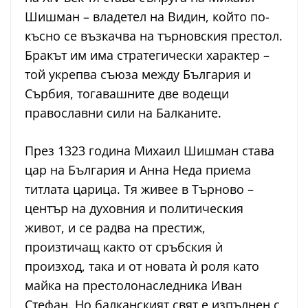
Шишман – владетел на Видин, който по-
късно се възкачва на търновския престол.
Бракът им има стратегически характер –
той укрепва съюза между България и
Сърбия, тогавашните две водещи
православни сили на Балканите.
През 1323 година Михаил Шишман става
цар на България и Анна Неда приема
титлата царица. Тя живее в Търново –
център на духовния и политическия
живот, и се радва на престиж,
произтичащ както от сръбския ѝ
произход, така и от новата ѝ роля като
майка на престолонаследника Иван
Стефан. Но балканският свят е изпълнен с