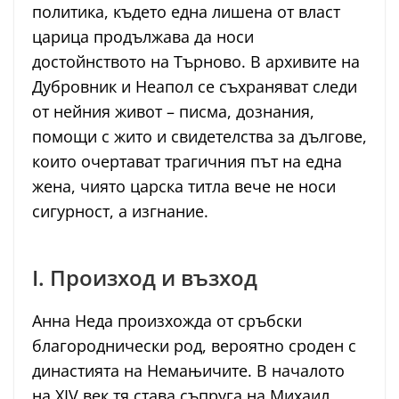
политика, където една лишена от власт
царица продължава да носи
достойнството на Търново. В архивите на
Дубровник и Неапол се съхраняват следи
от нейния живот – писма, дознания,
помощи с жито и свидетелства за дългове,
които очертават трагичния път на една
жена, чиято царска титла вече не носи
сигурност, а изгнание.
I. Произход и възход
Анна Неда произхожда от сръбски
благороднически род, вероятно сроден с
династията на Немањичите. В началото
на XIV век тя става съпруга на Михаил