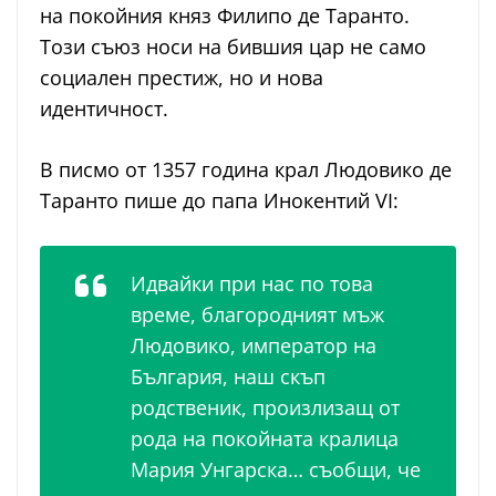
на покойния княз Филипо де Таранто.
Този съюз носи на бившия цар не само
социален престиж, но и нова
идентичност.
В писмо от 1357 година крал Людовико де
Таранто пише до папа Инокентий VI:
Идвайки при нас по това
време, благородният мъж
Людовико, император на
България, наш скъп
родственик, произлизащ от
рода на покойната кралица
Мария Унгарска… съобщи, че