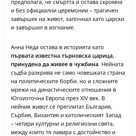
предполага, че смъртта ѝ остава скромна
и без официални церемонии – трагичен
завършек на живот, започнал като царски
и завършил в изгнание.
Анна Неда остава в историята като
първата известна търновска царица,
принудена да живее в чужбина
. Нейната
съдба разкрива не само човешката страна
на политическите борби, но и сложните
мрежи на династическите отношения в
Югоизточна Европа през XIV век. В
нейния живот се преплитат България,
Сърбия, Византия и католическият Запад
– четири културни и религиозни свята,
между които тя лавира с достойнство и