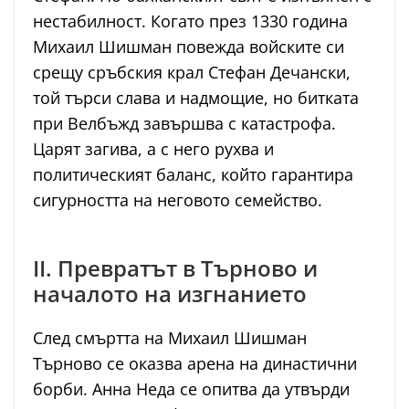
нестабилност. Когато през 1330 година
Михаил Шишман повежда войските си
срещу сръбския крал Стефан Дечански,
той търси слава и надмощие, но битката
при Велбъжд завършва с катастрофа.
Царят загива, а с него рухва и
политическият баланс, който гарантира
сигурността на неговото семейство.
II. Превратът в Търново и
началото на изгнанието
След смъртта на Михаил Шишман
Търново се оказва арена на династични
борби. Анна Неда се опитва да утвърди