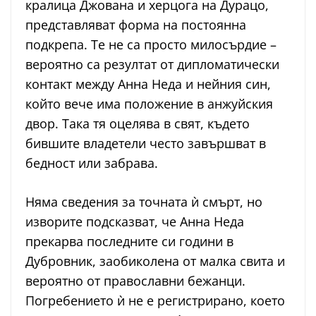
кралица Джована и херцога на Дурацо,
представляват форма на постоянна
подкрепа. Те не са просто милосърдие –
вероятно са резултат от дипломатически
контакт между Анна Неда и нейния син,
който вече има положение в анжуйския
двор. Така тя оцелява в свят, където
бившите владетели често завършват в
бедност или забрава.
Няма сведения за точната ѝ смърт, но
изворите подсказват, че Анна Неда
прекарва последните си години в
Дубровник, заобиколена от малка свита и
вероятно от православни бежанци.
Погребението ѝ не е регистрирано, което