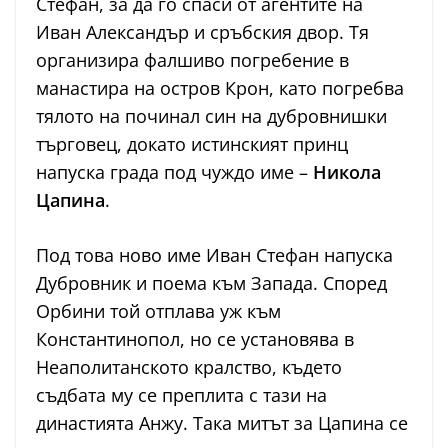
Стефан, за да го спаси от агентите на
Иван Александър и сръбския двор. Тя
организира фалшиво погребение в
манастира на остров Крон, като погребва
тялото на починал син на дубровнишки
търговец, докато истинският принц
напуска града под чуждо име –
Никола
Цапина
.
Под това ново име Иван Стефан напуска
Дубровник и поема към Запада. Според
Орбини той отплава уж към
Константинопол, но се установява в
Неаполитанското кралство, където
съдбата му се преплита с тази на
династията Анжу. Така митът за Цапина се