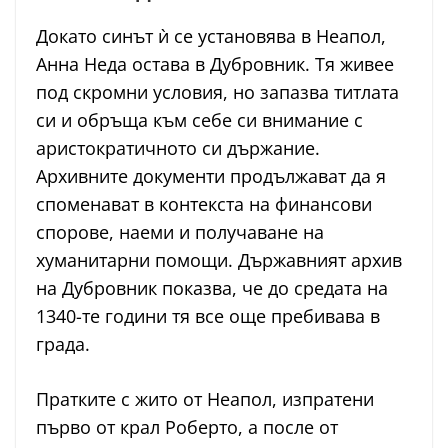
Докато синът ѝ се установява в Неапол,
Анна Неда остава в Дубровник. Тя живее
под скромни условия, но запазва титлата
си и обръща към себе си внимание с
аристократичното си държание.
Архивните документи продължават да я
споменават в контекста на финансови
спорове, наеми и получаване на
хуманитарни помощи. Държавният архив
на Дубровник показва, че до средата на
1340-те години тя все още пребивава в
града.
Пратките с жито от Неапол, изпратени
първо от крал Роберто, а после от