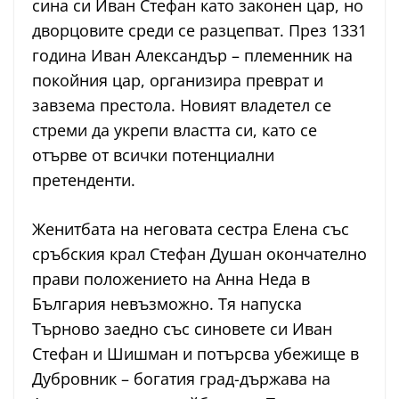
сина си Иван Стефан като законен цар, но
дворцовите среди се разцепват. През 1331
година Иван Александър – племенник на
покойния цар, организира преврат и
завзема престола. Новият владетел се
стреми да укрепи властта си, като се
отърве от всички потенциални
претенденти.
Женитбата на неговата сестра Елена със
сръбския крал Стефан Душан окончателно
прави положението на Анна Неда в
България невъзможно. Тя напуска
Търново заедно със синовете си Иван
Стефан и Шишман и потърсва убежище в
Дубровник – богатия град-държава на