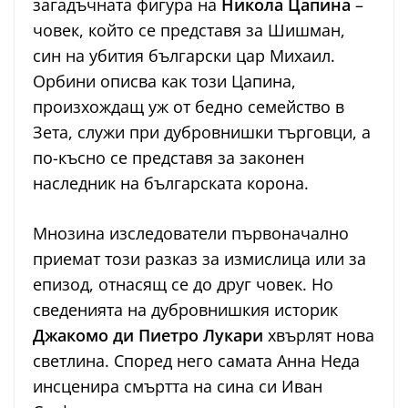
загадъчната фигура на
Никола Цапина
–
човек, който се представя за Шишман,
син на убития български цар Михаил.
Орбини описва как този Цапина,
произхождащ уж от бедно семейство в
Зета, служи при дубровнишки търговци, а
по-късно се представя за законен
наследник на българската корона.
Мнозина изследователи първоначално
приемат този разказ за измислица или за
епизод, отнасящ се до друг човек. Но
сведенията на дубровнишкия историк
Джакомо ди Пиетро Лукари
хвърлят нова
светлина. Според него самата Анна Неда
инсценира смъртта на сина си Иван