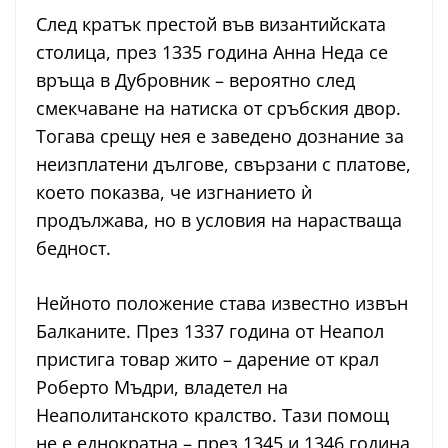
След кратък престой във византийската
столица, през 1335 година Анна Неда се
връща в Дубровник – вероятно след
смекчаване на натиска от сръбския двор.
Тогава срещу нея е заведено дознание за
неизплатени дългове, свързани с платове,
което показва, че изгнанието ѝ
продължава, но в условия на нарастваща
бедност.
Нейното положение става известно извън
Балканите. През 1337 година от Неапол
пристига товар жито – дарение от крал
Роберто Мъдри, владетел на
Неаполитанското кралство. Тази помощ
не е еднократна – през 1345 и 1346 година