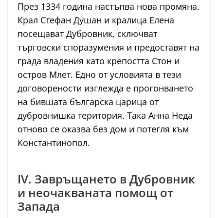
През 1334 година настъпва нова промяна.
Крал Стефан Душан и кралица Елена
посещават Дубровник, сключват
търговски споразумения и предоставят на
града владения като крепостта Стон и
остров Млет. Едно от условията в тези
договорености изглежда е прогонването
на бившата българска царица от
дубровнишка територия. Така Анна Неда
отново се оказва без дом и потегля към
Константинопол.
IV. Завръщането в Дубровник
и неочакваната помощ от
Запада