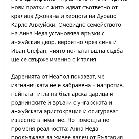
нови пратки с жито идват съответно от
кралица Джована и херцога на Дурацо
Карло Анжуйски. Очевидно семейството
на Анна Неда установява връзки с
анжуйския двор, вероятно чрез сина ѝ
Иван Стефан, чиято по-нататъшна съдба
ще се свърже именно с Италия.
Даренията от Неапол показват, че
изгнаничката не е забравена – напротив,
нейната титла на българска царица и
роднинските ѝ връзки с унгарската и
анжуйската аристокрация ѝ осигуряват
известно внимание. Но помощта не
променя реалността: Анна Неда
продължава да живее далеч от България,