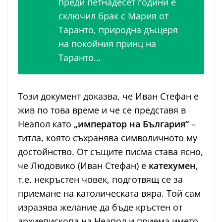
преди петнадесет години е
сключил брак с Мария от
Таранто, природна дъщеря
на покойния принц на
Таранто…
Този документ доказва, че Иван Стефан е
жив по това време и че се представя в
Неапол като
„император на България“
–
титла, която съхранява символичното му
достойнство. От същите писма става ясно,
че Людовико (Иван Стефан) е
катехумен
,
т.е. некръстен човек, подготвящ се за
приемане на католическата вяра. Той сам
изразява желание да бъде кръстен от
архиепископа на Неапол и приема името