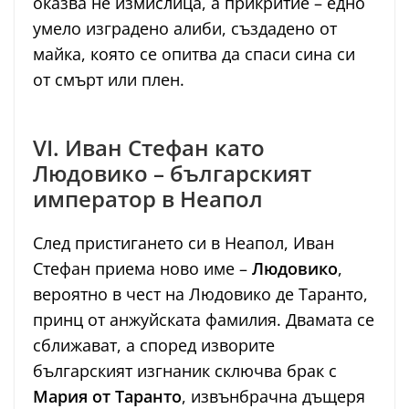
оказва не измислица, а прикритие – едно
умело изградено алиби, създадено от
майка, която се опитва да спаси сина си
от смърт или плен.
VI. Иван Стефан като
Людовико – българският
император в Неапол
След пристигането си в Неапол, Иван
Стефан приема ново име –
Людовико
,
вероятно в чест на Людовико де Таранто,
принц от анжуйската фамилия. Двамата се
сближават, а според изворите
българският изгнаник сключва брак с
Мария от Таранто
, извънбрачна дъщеря