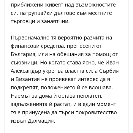
приближени живеят над възможностите
си, натрупвайки дългове към местните
търговци и занаятчии.
Първоначално тя вероятно разчита на
финансови средства, пренесени от
България, или на обещания за помощ от
съюзници. Но когато става ясно, че Иван
Александър укрепва властта си, а Сърбия
и Византия не проявяват интерес да я
подкрепят, положението ѝ се влошава.
Наемът за дома ѝ остава неплатен,
задълженията ѝ растат, и в един момент
тя е принудена да търси покровителство
извън Далмация.