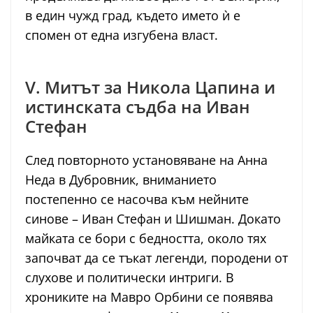
в един чужд град, където името ѝ е
спомен от една изгубена власт.
V. Митът за Никола Цапина и
истинската съдба на Иван
Стефан
След повторното установяване на Анна
Неда в Дубровник, вниманието
постепенно се насочва към нейните
синове – Иван Стефан и Шишман. Докато
майката се бори с бедността, около тях
започват да се тъкат легенди, породени от
слухове и политически интриги. В
хрониките на Мавро Орбини се появява