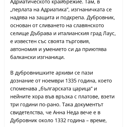
Адриатическото крайбрежие. Там, в
„перлата на Адриатика“, изгнаничката се
надява на защита и подкрепа. Дубровник,
основан от сливането на славянското
селище Дъбрава и италианския град Лаус,
е известен със своята търговия,
автономия и умението си да приютява
балкански изгнаници.
В дубровнишките архиви се пази
дознание от ноември 1335 година, което
споменава „българската царица“ и
нейните хора във връзка с платове, взети
три години по-рано. Така документът
свидетелства, че Анна Неда вече е в
Дубровник около 1332 година – време,