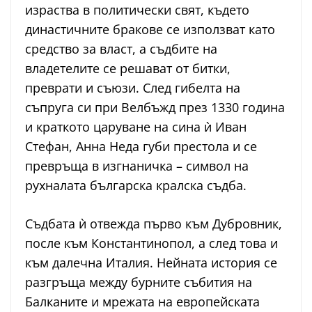
израства в политически свят, където
династичните бракове се използват като
средство за власт, а съдбите на
владетелите се решават от битки,
преврати и съюзи. След гибелта на
съпруга си при Велбъжд през 1330 година
и краткото царуване на сина ѝ Иван
Стефан, Анна Неда губи престола и се
превръща в изгнаничка – символ на
рухналата българска кралска съдба.
Съдбата ѝ отвежда първо към Дубровник,
после към Константинопол, а след това и
към далечна Италия. Нейната история се
разгръща между бурните събития на
Балканите и мрежата на европейската