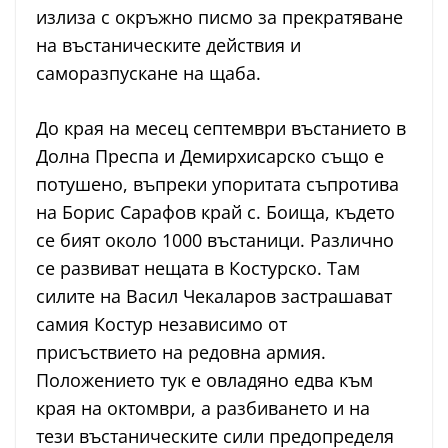
излиза с окръжно писмо за прекратяване
на въстаническите действия и
саморазпускане на щаба.
До края на месец септември въстанието в
Долна Преспа и Демирхисарско също е
потушено, въпреки упоритата съпротива
на Борис Сарафов край с. Боища, където
се бият около 1000 въстаници. Различно
се развиват нещата в Костурско. Там
силите на Васил Чекаларов застрашават
самия Костур независимо от
присъствието на редовна армия.
Положението тук е овладяно едва към
края на октомври, а разбиването и на
тези въстаническите сили предопределя