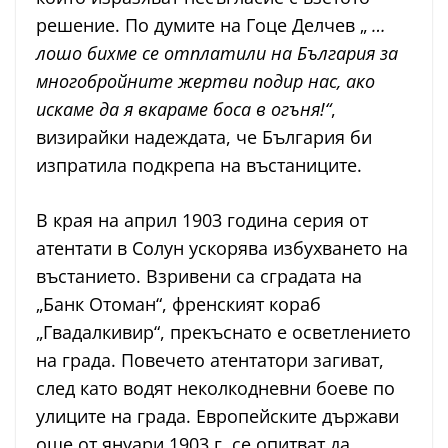
решение. По думите на Гоце Делчев „
…
лошо бихме се отплатили на България за
многобройните жертви подир нас, ако
искаме да я вкараме боса в огъня!“
,
визирайки надеждата, че България би
изпратила подкрепа на въстаниците.
В края на април 1903 година серия от
атентати в Солун ускорява избухването на
въстанието. Взривени са сградата на
„Банк Отоман“, френският кораб
„Гвадалкивир“, прекъснато е осветлението
на града. Повечето атентатори загиват,
след като водят неколкодневни боеве по
улиците на града. Европейските държави
още от януари 1903 г. се опитват да