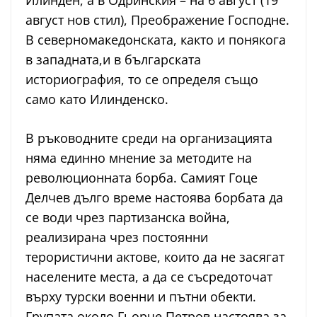
Илинден, а в Одринския – на 6 август (19
август нов стил), Преображение Господне.
В северномакедонската, както и понякога
в западната,и в българската
историография, то се определя също
само като Илинденско.
В ръководните среди на организацията
няма единно мнение за методите на
революционната борба. Самият Гоце
Делчев дълго време настоява борбата да
се води чрез партизанска война,
реализирана чрез постоянни
терористични актове, които да не засягат
населените места, а да се съсредоточат
върху турски военни и пътни обекти.
Групата около Гьорче Петров настоява за