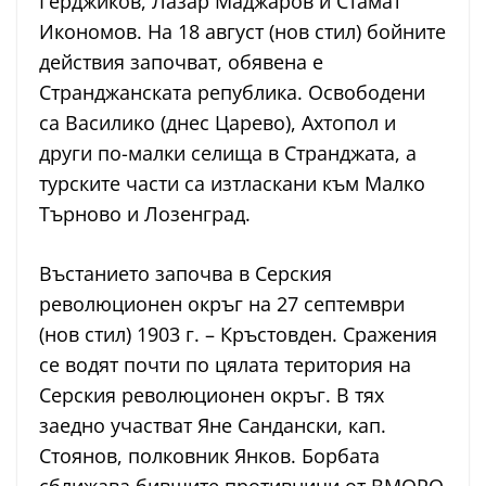
Герджиков, Лазар Маджаров и Стамат
Икономов. На 18 август (нов стил) бойните
действия започват, обявена е
Странджанската република. Освободени
са Василико (днес Царево), Ахтопол и
други по-малки селища в Странджата, а
турските части са изтласкани към Малко
Търново и Лозенград.
Въстанието започва в Серския
революционен окръг на 27 септември
(нов стил) 1903 г. – Кръстовден. Сражения
се водят почти по цялата територия на
Серския революционен окръг. В тях
заедно участват Яне Сандански, кап.
Стоянов, полковник Янков. Борбата