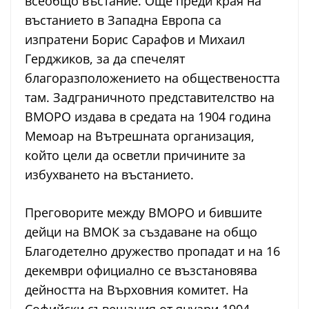
всеобщо въстание. Още преди края на
въстанието в Западна Европа са
изпратени Борис Сарафов и Михаил
Герджиков, за да спечелят
благоразположението на обществеността
там. Задграничното представителство на
ВМОРО издава в средата на 1904 година
Мемоар на Вътрешната организация,
който цели да осветли причините за
избухването на въстанието.
Преговорите между ВМОРО и бившите
дейци на ВМОК за създаване на общо
Благодетелно дружество пропадат и на 16
декември официално се възстановява
дейността на Върховния комитет. На
Софийски съвещания от януари 1904