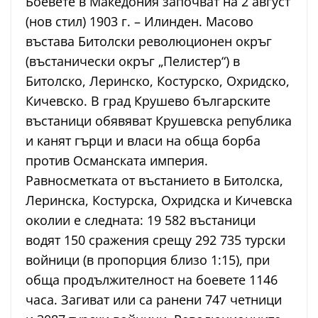
Боевете в Македония започват на 2 август
(нов стил) 1903 г. – Илинден. Масово
въстава Битолски революционен окръг
(въстанически окръг „Пелистер“) в
Битолско, Леринско, Костурско, Охридско,
Кичевско. В град Крушево българските
въстаници обявяват Крушевска република
и канят гърци и власи на обща борба
против Османската империя.
Равносметката от въстанието в Битолска,
Леринска, Костурска, Охридска и Кичевска
околии е следната: 19 582 въстаници
водят 150 сражения срещу 292 735 турски
войници (в пропорция близо 1:15), при
обща продължителност на боевете 1146
часа. Загиват или са ранени 747 четници