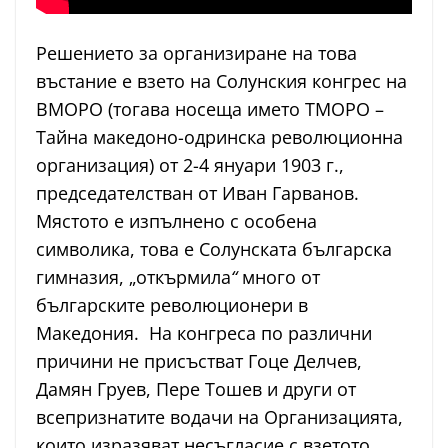
Решението за организиране на това
въстание е взето на Солунския конгрес на
ВМОРО (тогава носеща името ТМОРО –
Тайна македоно-одринска революционна
организация) от 2-4 януари 1903 г.,
председателстван от Иван Гарванов.
Мястото е изпълнено с особена
символика, това е Солунската българска
гимназия, „откърмила
“
много от
българските революционери в
Македония. На конгреса по различни
причини не присъстват Гоце Делчев,
Дамян Груев, Пере Тошев и други от
всепризнатите водачи на Организацията,
които изразяват несъгласие с взетото