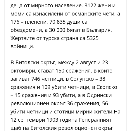
деца от мирното население. 3122 жени и
моми са изнасилени от османските чети, а
176 – пленени. 70 835 души са
обездомени, а 30 000 бягат в България.
Жертвите от турска страна са 5325
войници.
В Битолски окръг, между 2 август и 23
октомври, стават 150 сражения, в които
загиват 746 четници, в Солунско – 38
сражения и 109 убити четници, в Скопско
– 15 сражения и 93 убити, а в Одрински
революционен окръг 36 сражения, 56
убити четници и стотици мирни жители.На
12 септември 1903 година Генералният
щаб на Битолския революционен окръг