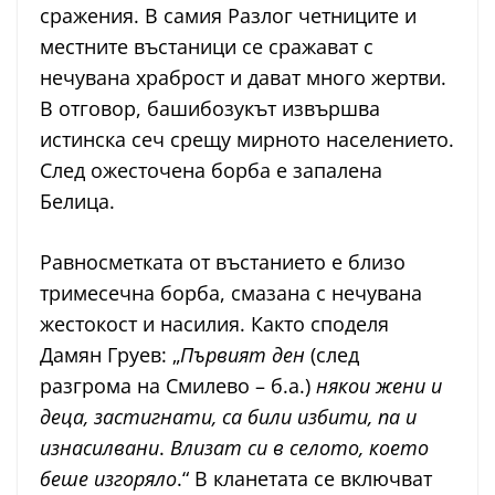
сражения. В самия Разлог четниците и
местните въстаници се сражават с
нечувана храброст и дават много жертви.
В отговор, башибозукът извършва
истинска сеч срещу мирното населението.
След ожесточена борба е запалена
Белица.
Равносметката от въстанието е близо
тримесечна борба, смазана с нечувана
жестокост и насилия. Както споделя
Дамян Груев: „
Първият ден
(след
разгрома на Смилево – б.а.)
някои жени и
деца, застигнати, са били избити, па и
изнасилвани
.
Влизат си в селото, което
беше изгоряло
.“ В кланетата се включват