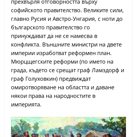
прехвърля отговорността върху
софийското правителство. Великите сили,
главно Русия и Австро-Унгария, с ноти до
българското правителство го
принуждават да не се намесва в
конфликта. Външните министри на двете
империи изработват реформен план.
Мюрцщегските реформи (по името на
града, където се срещат граф Ламздорф и
граф Голуховкин) предвиждат
омиротворяване на областта и даване
някои права на народностите в
империята.