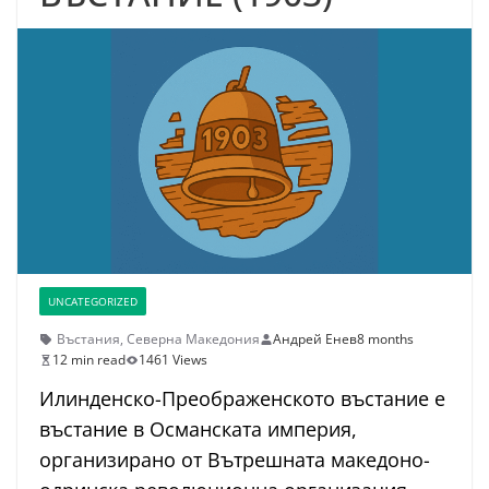
UNCATEGORIZED
Въстания
,
Северна Македония
Андрей Енев
8 months
12 min read
1461 Views
Илинденско-Преображенското въстание е
въстание в Османската империя,
организирано от Вътрешната македоно-