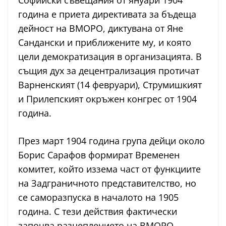
година е приета директивата за бъдеща
дейност на ВМОРО, диктувана от Яне
Сандански и приближените му, и която
цели демократизация в организацията. В
същия дух за децентрализация протичат
Варненският (14 февруари), Струмишкият
и Прилепският окръжен конгрес от 1904
година.
През март 1904 година група дейци около
Борис Сарафов формират Временен
комитет, който иззема част от функциите
на Задграничното представителство, но
се саморазпуска в началото на 1905
година. С тези действия фактически
започва разцеплението на ВМОРО.