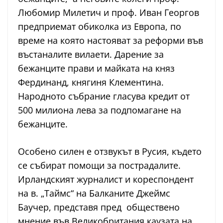
Любомир Милетич и проф. Иван Георгов
предприемат обиколка из Европа, по
време на която настояват за реформи във
въстаналите вилаети. Дарение за
бежанците прави и майката на княз
Фердинанд, княгиня Клементина.
Народното събрание гласува кредит от
500 милиона лева за подпомагане на
бежанците.
Особено силен е отзвукът в Русия, където
се събират помощи за пострадалите.
Ирландският журналист и кореспондент
на в. „Таймс“ на Балканите Джеймс
Баучер, представя пред обществено
мнение във Великобритания каузата на