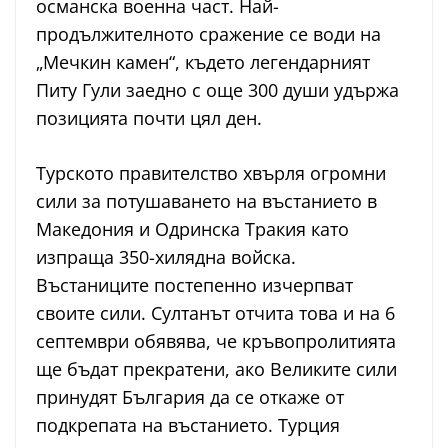
османска военна част. Най-
продължителното сражение се води на
„Мечкин камен“, където легендарният
Питу Гули заедно с още 300 души удържа
позицията почти цял ден.
Турското правителство хвърля огромни
сили за потушаването на въстанието в
Македония и Одринска Тракия като
изпраща 350-хилядна войска.
Въстаниците постепенно изчерпват
своите сили. Султанът отчита това и на 6
септември обявява, че кръвопролитията
ще бъдат прекратени, ако Великите сили
принудят България да се откаже от
подкрепата на въстанието. Турция