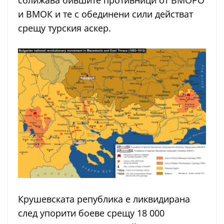
сближава бившите противници от ВМОРО
и ВМОК и те с обединени сили действат
срещу турския аскер.
Крушевската република е ликвидирана
след упорити боеве срещу 18 000