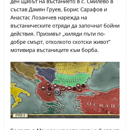
ден щабът на въстанието в с. Смилево в
състав Дамян Груев, Борис Сарафов и
Анастас Лозанчев нарежда на
въстаническите отряди да започнат бойни
действия. Призивът „хиляди пъти по-
добре смърт, отколкото скотски живот“
мотивира въстаниците към борба.