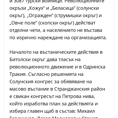
и 3087 турски войници. Революционните
окръзи „Кожух“ и „Беласица“ (солунски
окръг), „Огражден“ (струмишки окръг) и
„Овче поле“ (скопски окръг) действат
отделни чети, а населението не въстава
по изрично нареждане на организацията.
Началото на въстаническите действия в
Битолски окръг дава тласък на
революционното движение и в Одринска
Тракия. Съгласно решенията на
Солунския конгрес за обявяване на
масово въстание в Странджанския район
е свикан конгресът на Петрова нива,
който изработва план за действията и
избира главен щаб в състав: Михаил