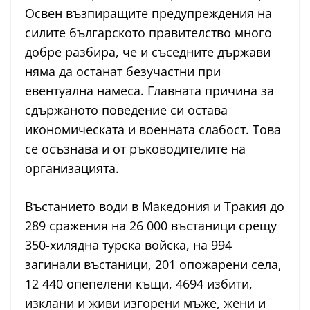
Освен възпиращите предупреждения на
силите българското правителство много
добре разбира, че и съседните държави
няма да останат безучастни при
евентуална намеса. Главната причина за
сдържаното поведение си остава
икономическата и военната слабост. Това
се осъзнава и от ръководителите на
организацията.
Въстанието води в Македония и Тракия до
289 сражения на 26 000 въстаници срещу
350-хилядна турска войска, на 994
загинали въстаници, 201 опожарени села,
12 440 опепелени къщи, 4694 избити,
изклани и живи изгорени мъже, жени и