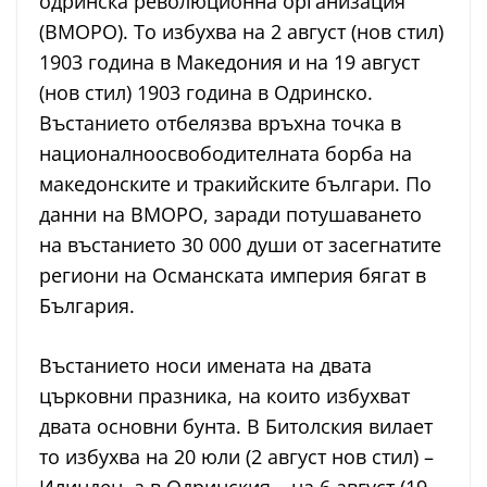
одринска революционна организация
(ВМОРО). То избухва на 2 август (нов стил)
1903 година в Македония и на 19 август
(нов стил) 1903 година в Одринско.
Въстанието отбелязва връхна точка в
националноосвободителната борба на
македонските и тракийските българи. По
данни на ВМОРО, заради потушаването
на въстанието 30 000 души от засегнатите
региони на Османската империя бягат в
България.
Въстанието носи имената на двата
църковни празника, на които избухват
двата основни бунта. В Битолския вилает
то избухва на 20 юли (2 август нов стил) –