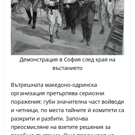
Демонстрация в София след края на
въстанието
Вътрешната македоно-одринска
организация претърпява сериозни
поражения: губи значителна част войводи
и четници, по места тайните ѝ комитети са
разкрити и разбити. Започва
преосмисляне на взетите решения за