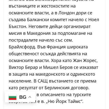
въстаниците и жестокостите на
османските власти, а в Лондон дори се
създава Балкански комитет начело с Ноел
Бъкстон. Неговите дейци организират
мисия в Македония за подпомагане на
пострадалите начело със сем.
Брайлсфорд. Във Франция широката
общественост осъжда действията на
османските власти. Хора като Жан Жорес,
Виктор Берар и Мишел Беров се изказват
в защита на македонското и одринското
население. В САЩ въстанието се приема
като резултат от Берлинския договор.
Най-активен в описанието на турските
BG
зверства там е в. „Ню Йорк Таймс“.