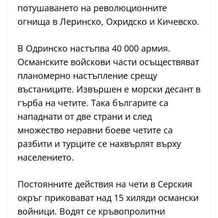
потушаването на революционните
огнища в Леринско, Охридско и Кичевско.
В Одринско настъпва 40 000 армия.
Османските войскови части осъществяват
планомерно настъпление срещу
въстаниците. Извършен е морски десант в
гърба на четите. Така българите са
нападнати от две страни и след
множество неравни боеве четите са
разбити и турците се нахвърлят върху
населението.
Постоянните действия на чети в Серския
окръг приковават над 15 хиляди османски
войници. Водят се кръвопролитни