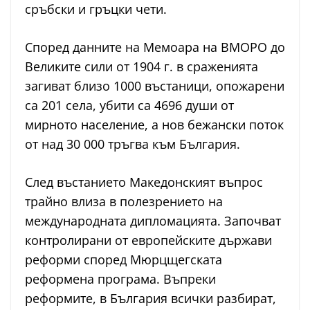
сръбски и гръцки чети.
Според данните на Мемоара на ВМОРО до
Великите сили от 1904 г. в сраженията
загиват близо 1000 въстаници, опожарени
са 201 села, убити са 4696 души от
мирното население, а нов бежански поток
от над 30 000 тръгва към България.
След въстанието Македонският въпрос
трайно влиза в полезрението на
международната дипломацията. Започват
контролирани от европейските държави
реформи според Мюрцщегската
реформена програма. Въпреки
реформите, в България всички разбират,