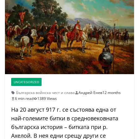
UNCATEGORIZED
Българска войнска чест и слава
Андрей Енев
12 months
6 min read
1389 Views
На 20 август 917 г. се състоява една от
най-големите битки в средновековната
българска история – битката при р.
Ахелой. В нея едни срещу други се