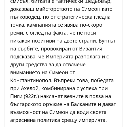
смисъл, битката е тактически шедьовър,
доказващ майсторството на Симеон като
пълководец, но от стратегическа гледна
точка, кампанията се явява по-скоро
реми, с оглед на факта, че не носи
никакви позитиви на двете страни. Бунтът
на сърбите, провокиран от Византия
подсказва, че Империята разполага и с
други средства за да отвлчече
вниманието на Симеон от
Константинопол. Въпреки това, победата
при Ахелой, комбинирана с успеха при
Пиги (922г.) накланят везните в полза на
българското оръжие на Балканите и дават
възможност на Симеон да води своята
агресивна политика срещу империята.