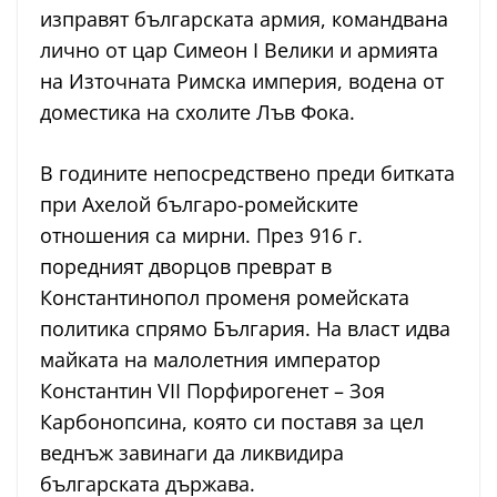
изправят българската армия, командвана
лично от цар Симеон I Велики и армията
на Източната Римска империя, водена от
доместика на схолите Лъв Фока.
В годините непосредствено преди битката
при Ахелой българо-ромейските
отношения са мирни. През 916 г.
поредният дворцов преврат в
Константинопол променя ромейската
политика спрямо България. На власт идва
майката на малолетния император
Константин VII Порфирогенет – Зоя
Карбонопсина, която си поставя за цел
веднъж завинаги да ликвидира
българската държава.