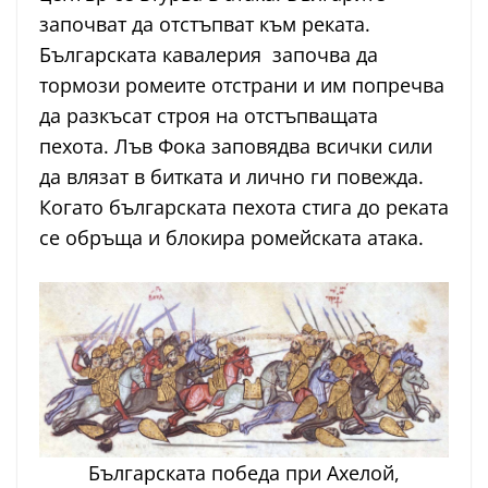
започват да отстъпват към реката.
Българската кавалерия започва да
тормози ромеите отстрани и им попречва
да разкъсат строя на отстъпващата
пехота. Лъв Фока заповядва всички сили
да влязат в битката и лично ги повежда.
Когато българската пехота стига до реката
се обръща и блокира ромейската атака.
Българската победа при Ахелой,