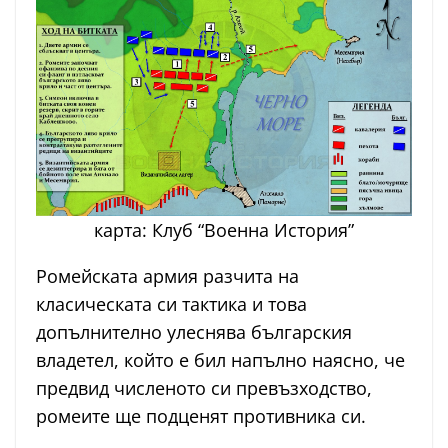
карта: Клуб “Военна История”
Ромейската армия разчита на
класическата си тактика и това
допълнително улеснява българския
владетел, който е бил напълно наясно, че
предвид численото си превъзходство,
ромеите ще подценят противника си.