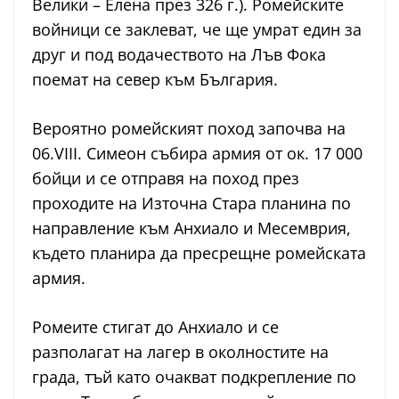
Велики – Елена през 326 г.). Ромейските
войници се заклеват, че ще умрат един за
друг и под водачеството на Лъв Фока
поемат на север към България.
Вероятно ромейският поход започва на
06.VIII. Симеон събира армия от ок. 17 000
бойци и се отправя на поход през
проходите на Източна Стара планина по
направление към Анхиало и Месемврия,
където планира да пресрещне ромейската
армия.
Ромеите стигат до Анхиало и се
разполагат на лагер в околностите на
града, тъй като очакват подкрепление по