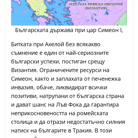
Българската държава при цар Симеон I,
Битката при Ахелой без всякакво
съмнение е един от най-сериозните
български успехи, постиган срещу
Византия. Ограничените ресурси на
Симеон, както и заплахата от печенежка
инвазия, обаче, ликвидират всички
позитиви, натрупани от българска страна
и дават шанс на Лъв Фока да гарантира
неприкосновеността на ромейската
столица и да отрази недостатъчно силния
натиск на българите в Тракия. В този