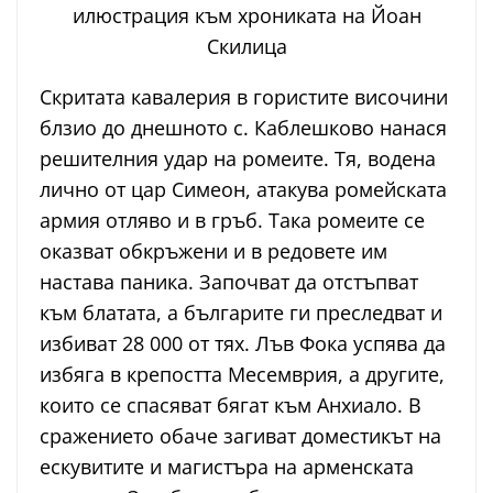
илюстрация към хрониката на Йоан
Скилица
Скритата кавалерия в гористите височини
блзио до днешното с. Каблешково нанася
решителния удар на ромеите. Тя, водена
лично от цар Симеон, атакува ромейската
армия отляво и в гръб. Така ромеите се
оказват обкръжени и в редовете им
настава паника. Започват да отстъпват
към блатата, а българите ги преследват и
избиват 28 000 от тях. Лъв Фока успява да
избяга в крепостта Месемврия, а другите,
които се спасяват бягат към Анхиало. В
сражението обаче загиват доместикът на
ескувитите и магистъра на арменската