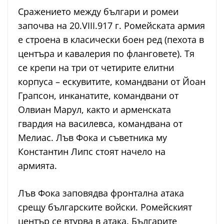
Сражението между българи и ромеи
започва на 20.VIII.917 г. Ромейската армия
е строена в класически боен ред (пехота в
центъра и кавалерия по фланговете). Тя
се крепи на три от четирите елитни
корпуса – ескувитите, командвани от Йоан
Грапсон, инканатите, командвани от
Олвиан Марул, както и арменската
гвардия на василевса, командвана от
Мелиас. Лъв Фока и съветника му
Константин Липс стоят начело на
армията.
Лъв Фока заповядва фронтална атака
срещу българските войски. Ромейският
център се втурва в атака. Българите