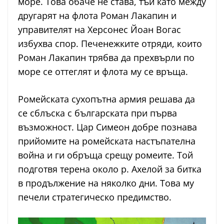
море. Това обаче не става, тъй като между
другарят на флота Роман Лакапин и
управителят на Херсонес Йоан Вогас
избухва спор. Печенежките отряди, които
Роман Лакапин трябва да прехвърли по
море се оттеглят и флота му се връща.
Ромейската сухопътна армия решава да
се сблъска с българската при първа
възможност. Цар Симеон добре познава
прийомите на ромейската настъпателна
война и ги обръща срещу ромеите. Той
подготвя терена около р. Ахелой за битка
в продължение на няколко дни. Това му
печели стратегическо предимство.