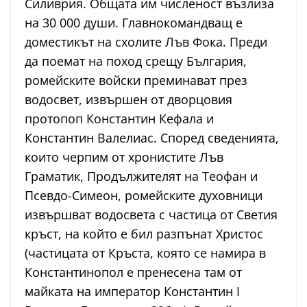
Силиврия. Общата им численост възлиза
на 30 000 души. Главнокомандващ е
доместикът на схолите Лъв Фока. Преди
да поемат на поход срещу България,
ромейските войски преминават през
водосвет, извършен от дворцовия
протопоп Константин Кефала и
Константин Валелиас. Според сведенията,
които черпим от хронистите Лъв
Граматик, Продължителят на Теофан и
Псевдо-Симеон, ромейските духовници
извършват водосвета с частица от Светия
кръст, на който е бил разпънат Христос
(частицата от Кръста, която се намира в
Константинопол е пренесена там от
майката на император Константин I