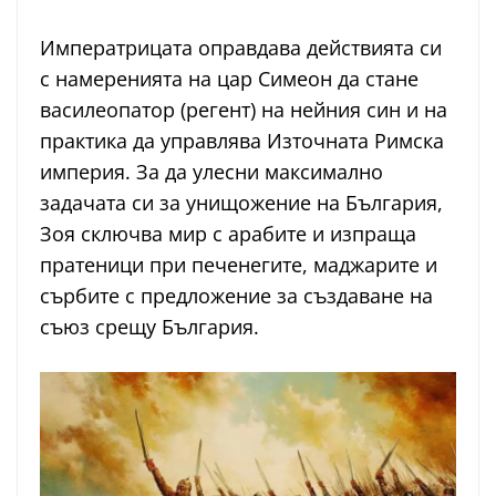
Императрицата оправдава действията си
с намеренията на цар Симеон да стане
василеопатор (регент) на нейния син и на
практика да управлява Източната Римска
империя. За да улесни максимално
задачата си за унищожение на България,
Зоя сключва мир с арабите и изпраща
пратеници при печенегите, маджарите и
сърбите с предложение за създаване на
съюз срещу България.