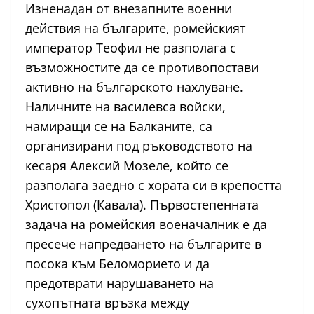
Изненадан от внезапните военни
действия на българите, ромейският
император Теофил не разполага с
възможностите да се противопостави
активно на българското нахлуване.
Наличните на василевса войски,
намиращи се на Балканите, са
организирани под ръководството на
кесаря Алексий Мозеле, който се
разполага заедно с хората си в крепостта
Христопол (Кавала). Първостепенната
задача на ромейския военачалник е да
пресече напредването на българите в
посока към Беломорието и да
предотврати нарушаването на
сухопътната връзка между