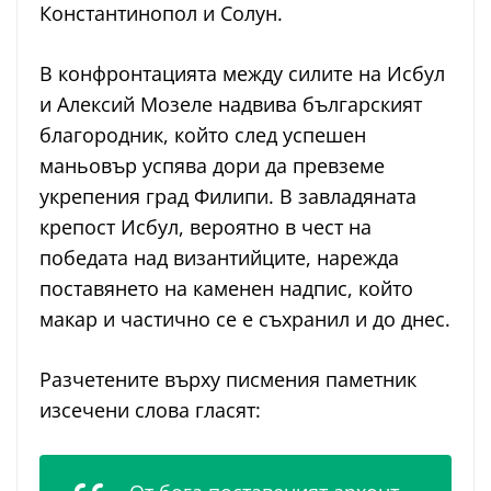
Константинопол и Солун.
В конфронтацията между силите на Исбул
и Алексий Мозеле надвива българският
благородник, който след успешен
маньовър успява дори да превземе
укрепения град Филипи. В завладяната
крепост Исбул, вероятно в чест на
победата над византийците, нарежда
поставянето на каменен надпис, който
макар и частично се е съхранил и до днес.
Разчетените върху писмения паметник
изсечени слова гласят: