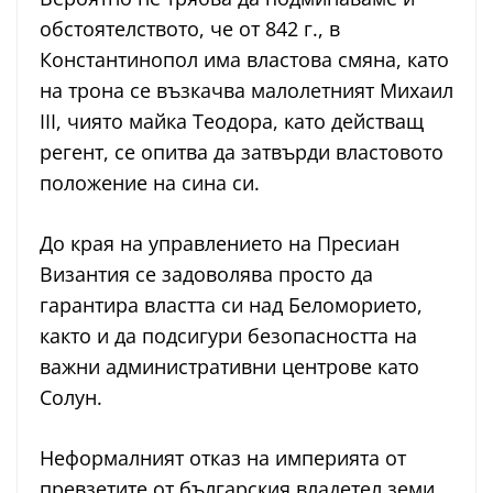
обстоятелството, че от 842 г., в
Константинопол има властова смяна, като
на трона се възкачва малолетният Михаил
III, чиято майка Теодора, като действащ
регент, се опитва да затвърди властовото
положение на сина си.
До края на управлението на Пресиан
Византия се задоволява просто да
гарантира властта си над Беломорието,
както и да подсигури безопасността на
важни административни центрове като
Солун.
Неформалният отказ на империята от
превзетите от българския владетел земи