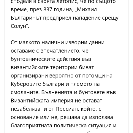
споделя в своята летопис, че по същото
време, през 837 година, „Михаил
Българинът предприел нападение срещу
Солун“.
От малкото налични изворни данни
оставаме с впечатлението, че
бунтовническите действия във
византийските територии биват
организирани вероятно от потомци на
Куберовите българи и племето на
смоляните. Вълненията и бунтовете във
Византийската империя не остават
незабелязани от Пресиан, който, с
основание или не, решава да използва
благоприятната политическа ситуация и