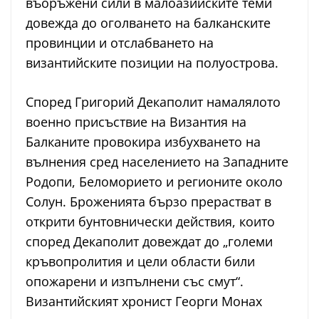
въоръжени сили в малоазийските теми
довежда до оголването на балканските
провинции и отслабването на
византийските позиции на полуострова.
Според Григорий Декаполит намалялото
военно присъствие на Византия на
Балканите провокира избухването на
вълнения сред населението на Западните
Родопи, Беломорието и регионите около
Солун. Броженията бързо прерастват в
открити бунтовнически действия, които
според Декаполит довеждат до „големи
кръвопролития и цели области били
опожарени и изпълнени със смут“.
Византийският хронист Георги Монах