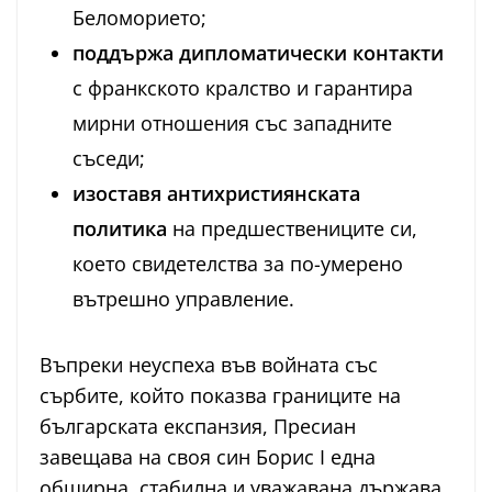
Беломорието;
поддържа дипломатически контакти
с франкското кралство и гарантира
мирни отношения със западните
съседи;
изоставя антихристиянската
политика
на предшествениците си,
което свидетелства за по-умерено
вътрешно управление.
Въпреки неуспеха във войната със
сърбите, който показва границите на
българската експанзия, Пресиан
завещава на своя син Борис I една
обширна, стабилна и уважавана държава.