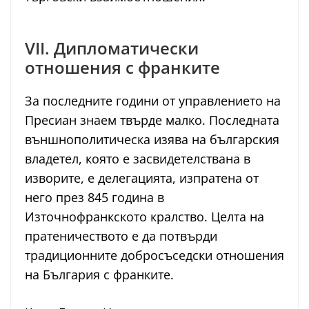
VII. Дипломатически
отношения с франките
За последните години от управлението на
Пресиан знаем твърде малко. Последната
външнополитическа изява на българския
владетел, която е засвидетелствана в
изворите, е делегацията, изпратена от
него през 845 година в
Източнофранкското кралство. Целта на
пратеничеството е да потвърди
традиционните добросъседски отношения
на България с франките.