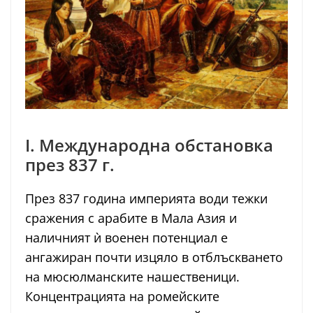
I. Международна обстановка
през 837 г.
През 837 година империята води тежки
сражения с арабите в Мала Азия и
наличният ѝ военен потенциал е
ангажиран почти изцяло в отблъскването
на мюсюлманските нашественици.
Концентрацията на ромейските