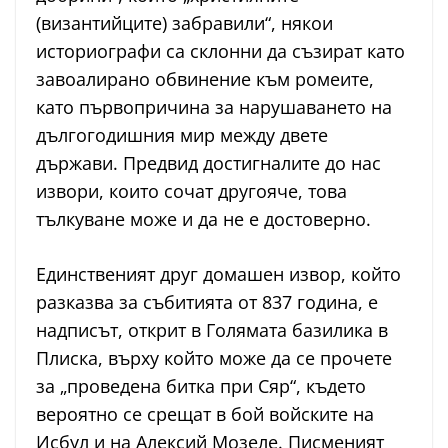
(византийците) забравили“, някои
историографи са склонни да съзират като
завоалирано обвинение към ромеите,
като първопричина за нарушаването на
дългогодишния мир между двете
държави. Предвид достигналите до нас
извори, които сочат другояче, това
тълкуване може и да не е достоверно.
Единственият друг домашен извор, който
разказва за събитията от 837 година, е
надписът, открит в Голямата базилика в
Плиска, върху който може да се прочете
за „проведена битка при Сяр“, където
вероятно се срещат в бой войските на
Исбул и на Алексий Мозеле. Писменият