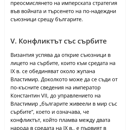
преосмислянето на имперската стратегия
във войната и търсенето на по-надеждни
съюзници срещу българите.
V. Конфликтът със сърбите
Византия успява да открие съюзници в
лицето на сърбите, които към средата на
IX в. се обединяват около жупана
Властимир. Доколкото може да се съди от
по-късните сведения на император
Константин VII, до управлението на
Властимир „българите живеели в мир със
сърбите“, което и означава, че
конфликтът, който пламва между двата
народа в средата на IX в., е първият в