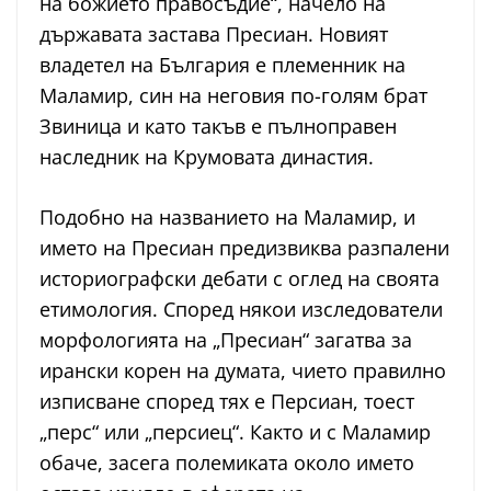
на божието правосъдие“, начело на
държавата застава Пресиан. Новият
владетел на България е племенник на
Маламир, син на неговия по-голям брат
Звиница и като такъв е пълноправен
наследник на Крумовата династия.
Подобно на названието на Маламир, и
името на Пресиан предизвиква разпалени
историографски дебати с оглед на своята
етимология. Според някои изследователи
морфологията на „Пресиан“ загатва за
ирански корен на думата, чието правилно
изписване според тях е Персиан, тоест
„перс“ или „персиец“. Както и с Маламир
обаче, засега полемиката около името