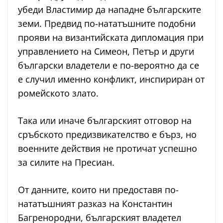
убеди Властимир да нападне българските
земи. Предвид по-нататъшните подобни
прояви на византийската дипломация при
управлението на Симеон, Петър и други
български владетели е по-вероятно да се
е случил именно конфликт, инспириран от
ромейското злато.
Така или иначе българският отговор на
сръбското предизвикателство е бърз, но
военните действия не протичат успешно
за силите на Пресиан.
От данните, които ни предоставя по-
нататъшният разказ на Константин
Багренородни, българският владетел