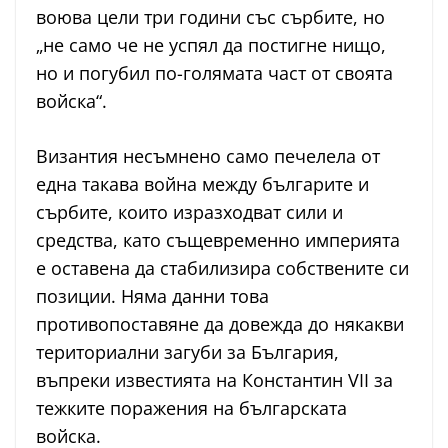
воюва цели три години със сърбите, но
„не само че не успял да постигне нищо,
но и погубил по-голямата част от своята
войска“.
Византия несъмнено само печелела от
една такава война между българите и
сърбите, които изразходват сили и
средства, като същевременно империята
е оставена да стабилизира собствените си
позиции. Няма данни това
противопоставяне да довежда до някакви
териториални загуби за България,
въпреки известията на Константин VII за
тежките поражения на българската
войска.