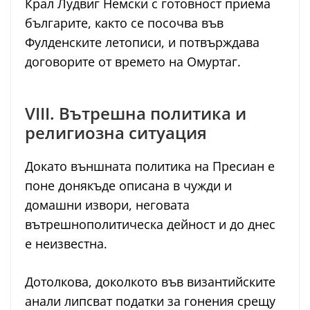
Крал Лудвиг Немски с готовност приема
българите, както се посочва във
Фулденските летописи, и потвърждава
договорите от времето на Омуртаг.
VIII. Вътрешна политика и
религиозна ситуация
Докато външната политика на Пресиан е
поне донякъде описана в чужди и
домашни извори, неговата
вътрешнополитическа дейност и до днес
е неизвестна.
Дотолкова, доколкото във византийските
анали липсват податки за гонения срещу