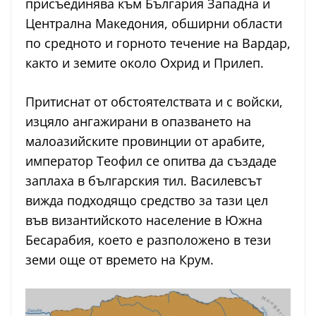
присъединява към България Западна и
Централна Македония, обширни области
по средното и горното течение на Вардар,
както и земите около Охрид и Прилеп.
Притиснат от обстоятелствата и с войски,
изцяло ангажирани в опазването на
малоазийските провинции от арабите,
император Теофил се опитва да създаде
заплаха в българския тил. Василевсът
вижда подходящо средство за тази цел
във византийското население в Южна
Бесарабия, което е разположено в тези
земи още от времето на Крум.