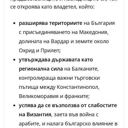
се откроява като владетел, който:
разширява териториите
на България
с присъединяването на Македония,
долината на Вардар и земите около
Охрид и Прилеп;
утвърждава държавата като
регионална сила
на Балканите,
контролираща важни търговски
пътища между Константинопол,
Великоморавия и франките;
успява да се възползва от слабостите
на Византия
, заета във война с
арабите, и налага българско влияние в