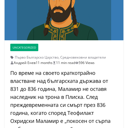
UNCATEGORIZED
Първо Българско Царство
,
Средновековни владетели
Андрей Енев
11 months
11 min read
596 Views
По време на своето краткотрайно
властване над българската държава от
831 до 836 година, Маламир не оставя
наследник на трона в Плиска. След
преждевременната си смърт през 836
година, когато според Теофилакт
Охридски Маламир е „покосен от сърпа