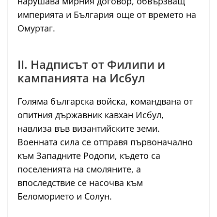
нарушава мирния договор, обвързващ
империята и България още от времето на
Омуртаг.
II. Надписът от Филипи и
кампанията на Исбул
Голяма българска войска, командвана от
опитния държавник кавхан Исбул,
навлиза във византийските земи.
Военната сила се отправя първоначално
към Западните Родопи, където са
поселенията на смоляните, а
впоследствие се насочва към
Беломорието и Солун.