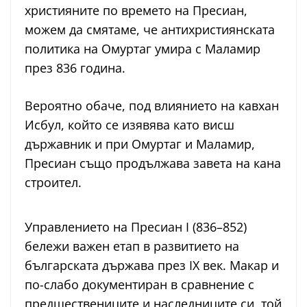
християните по времето на Пресиан,
можем да смятаме, че антихристиянската
политика на Омуртаг умира с Маламир
през 836 година.
Вероятно обаче, под влиянието на кавхан
Исбул, който се изявява като висш
държавник и при Омуртаг и Маламир,
Пресиан също продължава завета на кана
строител.
Управлението на Пресиан I (836–852)
бележи важен етап в развитието на
българската държава през IX век. Макар и
по-слабо документиран в сравнение с
предшествениците и наследниците си, той