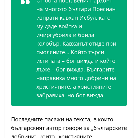
От бога поставеният архонт
на многото българи Пресиан
изпрати кавхан Исбул, като
му даде войска и
ичиргубоила и боила
колобър. Кавханът отиде при
смоляните… Който търси
истината – бог вижда и който
лъже – бог вижда. Българите
направиха много добрини на
християните, а християните
забравиха, но бог вижда.
Последните пасажи на текста, в които
българският автор говори за „българските
добрини“, които „християните