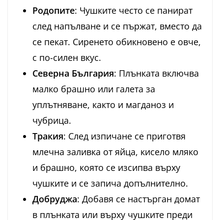
Родопите
: Чушките често се панират
след напълване и се пържат, вместо да
се пекат. Сиренето обикновено е овче,
с по-силен вкус.
Северна България
: Плънката включва
малко брашно или галета за
уплътняване, както и магданоз и
чубрица.
Тракия
: След изпичане се приготвя
млечна заливка от яйца, кисело мляко
и брашно, която се изсипва върху
чушките и се запича допълнително.
Добруджа
: Добавя се настърган домат
в плънката или върху чушките преди