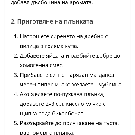
добавя дълбочина на аромата.
2. Приготвяне на плънката
Натрошете сиренето на дребно с
вилица в голяма купа.
Добавете яйцата и разбийте добре до
хомогенна смес.
Прибавете ситно нарязан магданоз,
черен пипер и, ако желаете – чубрица.
Ако желаете по-пухкава плънка,
добавете 2–3 с.л. кисело мляко с
щипка сода бикарбонат.
Разбъркайте до получаване на гъста,
равномерна плънка.