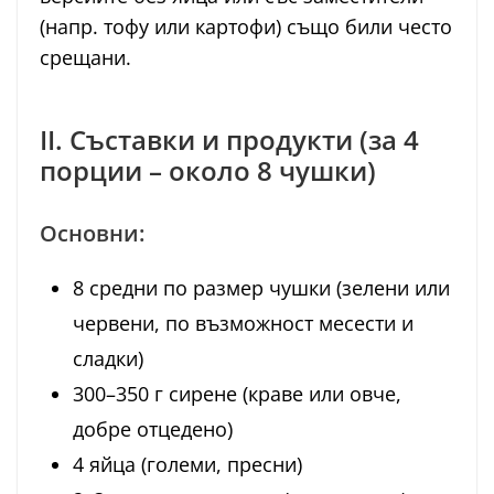
(напр. тофу или картофи) също били често
срещани.
II. Съставки и продукти (за 4
порции – около 8 чушки)
Основни:
8 средни по размер чушки (зелени или
червени, по възможност месести и
сладки)
300–350 г сирене (краве или овче,
добре отцедено)
4 яйца (големи, пресни)