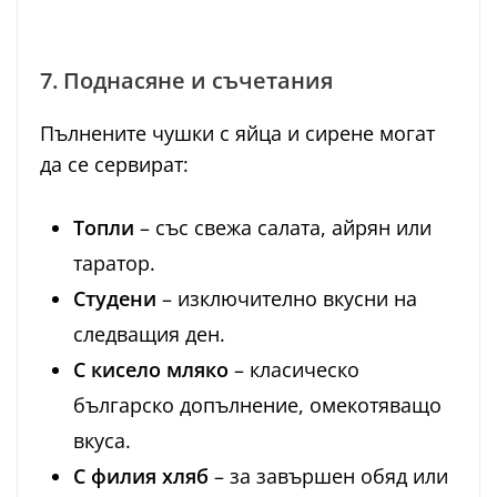
7. Поднасяне и съчетания
Пълнените чушки с яйца и сирене могат
да се сервират:
Топли
– със свежа салата, айрян или
таратор.
Студени
– изключително вкусни на
следващия ден.
С кисело мляко
– класическо
българско допълнение, омекотяващо
вкуса.
С филия хляб
– за завършен обяд или