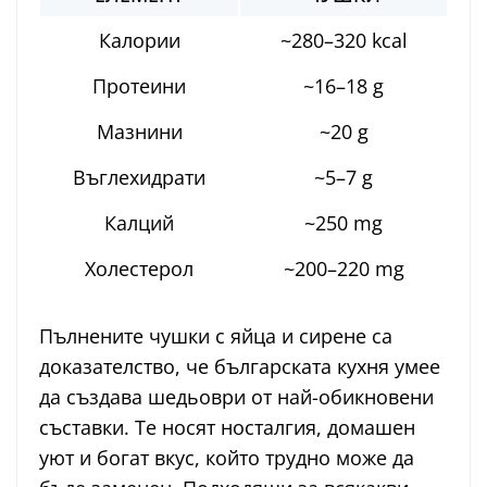
Калории
~280–320 kcal
Протеини
~16–18 g
Мазнини
~20 g
Въглехидрати
~5–7 g
Калций
~250 mg
Холестерол
~200–220 mg
Пълнените чушки с яйца и сирене са
доказателство, че българската кухня умее
да създава шедьоври от най-обикновени
съставки. Те носят носталгия, домашен
уют и богат вкус, който трудно може да