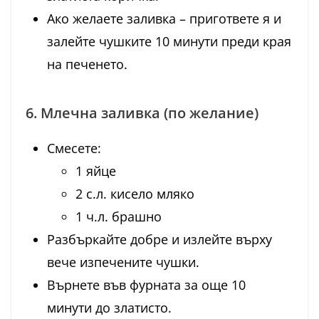
Ако желаете заливка – пригответе я и
залейте чушките 10 минути преди края
на печенето.
6. Млечна заливка (по желание)
Смесете:
1 яйце
2 с.л. кисело мляко
1 ч.л. брашно
Разбъркайте добре и излейте върху
вече изпечените чушки.
Върнете във фурната за още 10
минути до златисто.