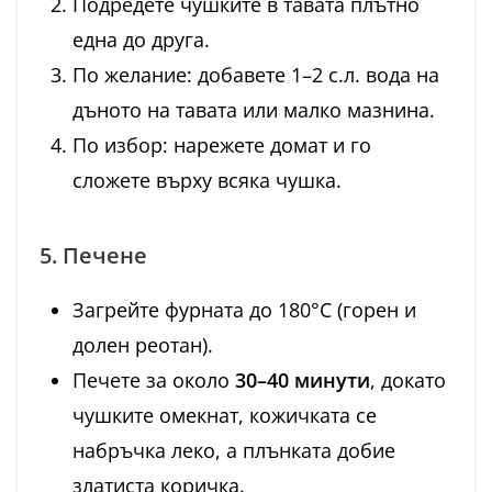
Подредете чушките в тавата плътно
една до друга.
По желание: добавете 1–2 с.л. вода на
дъното на тавата или малко мазнина.
По избор: нарежете домат и го
сложете върху всяка чушка.
5. Печене
Загрейте фурната до 180°C (горен и
долен реотан).
Печете за около
30–40 минути
, докато
чушките омекнат, кожичката се
набръчка леко, а плънката добие
златиста коричка.