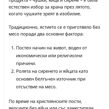
продукта – чушки, яйца и сирене – е била
естествен избор за храна през лятото,
когато чушките зреят в изобилие.
Традиционно, ястието се е приготвяло без
месо поради два основни фактора:
Постен начин на живот, воден от
икономически или религиозни
причини.
Ролята на сиренето и яйцата като
основен белтъчен източник при
отсъствие на месо.
По време на християнските пости,
версиите без яйца или със заместители