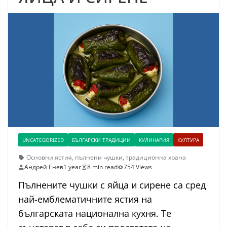
UNCATEGORIZED
БЪЛГАРСКИ ТРАДИЦИИ
КУЛИНАРИЯ
КУЛТУРА
Основни ястия
,
пълнени чушки
,
традиционна храна
Андрей Енев
1 year
8 min read
754 Views
Пълнените чушки с яйца и сирене са сред
най-емблематичните ястия на
българската национална кухня. Те