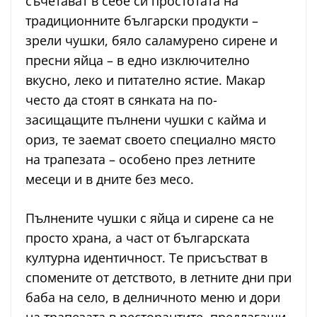
съчетават в себе си простотата на
традиционните български продукти –
зрели чушки, бяло саламурено сирене и
пресни яйца – в едно изключително
вкусно, леко и питателно ястие. Макар
често да стоят в сянката на по-
засищащите пълнени чушки с кайма и
ориз, те заемат своето специално място
на трапезата – особено през летните
месеци и в дните без месо.
Пълнените чушки с яйца и сирене са не
просто храна, а част от българската
културна идентичност. Те присъстват в
спомените от детството, в летните дни при
баба на село, в делничното меню и дори