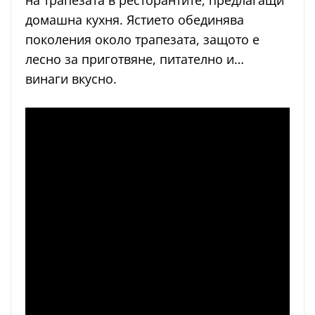
на трапезата в ресторантите, предлагащи
домашна кухня. Ястието обединява
поколения около трапезата, защото е
лесно за приготвяне, питателно и…
винаги вкусно.