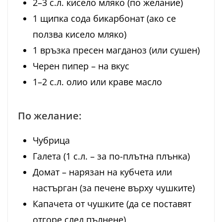
2–3 с.л. кисело мляко (по желание)
1 щипка сода бикарбонат (ако се
ползва кисело мляко)
1 връзка пресен магданоз (или сушен)
Черен пипер – на вкус
1–2 с.л. олио или краве масло
По желание:
Чубрица
Галета (1 с.л. – за по-плътна плънка)
Домат – нарязан на кубчета или
настърган (за печене върху чушките)
Капачета от чушките (да се поставят
отгоре след пълнене)