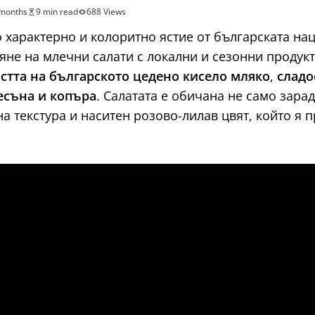
months
9 min read
688 Views
 характерно и колоритно ястие от българската на
не на млечни салати с локални и сезонни продукти
стта на българското цедено кисело мляко
,
сладо
есъна и копъра
. Салатата е обичана не само зара
а текстура и наситен розово-лилав цвят, който я 