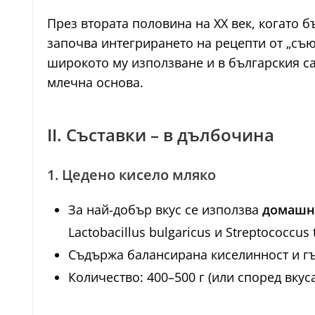
През втората половина на XX век, когато 
започва интегрирането на рецепти от „съю
широкото му използване и в българския са
млечна основа.
II. Съставки – в дълбочина
1. Цедено кисело мляко
За най-добър вкус се използва
домашн
Lactobacillus bulgaricus и Streptococcus
Съдържа балансирана киселинност и гъс
Количество: 400–500 г (или според вкуса