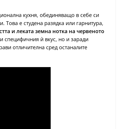
ционална кухня, обединяващо в себе си
. Това е студена разядка или гарнитура,
стта и леката земна нотка на червеното
ди специфичния ѝ вкус, но и заради
прави отличителна сред останалите