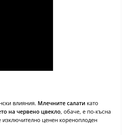
янски влияния.
Млечните салати
като
то на червено цвекло
, обаче, е по-късна
о е изключително ценен кореноплоден