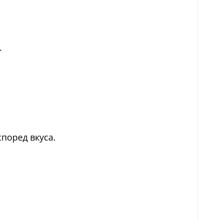
.
според вкуса.