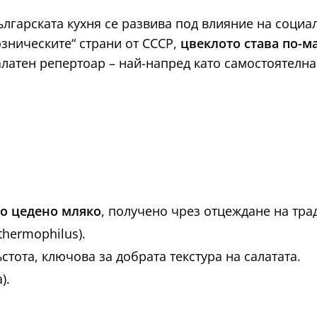
българската кухня се развива под влияние на соци
зническите“ страни от СССР,
цвеклото става по-м
латен репертоар – най-напред като самостоятелна 
о цедено мляко
, получено чрез отцеждане на тра
 thermophilus).
тота, ключова за добрата текстура на салатата.
).