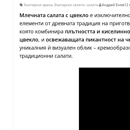
българска храна
,
български салати
,
салати
Андрей Енев
12 
Млечната салата с цвекло
е изключително
елементи от древната традиция на приготвя
която комбинира
плътността и киселинно
цвекло
, и
освежаващата пикантност на ч
уникалния ѝ визуален облик – кремообразн
традиционни салати.