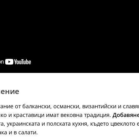
чение
тание от балкански, османски, византийски и слав
яко и краставици имат вековна традиция.
Добавяне
та, украинската и полската кухня, където цвеклот
ка и в салати.