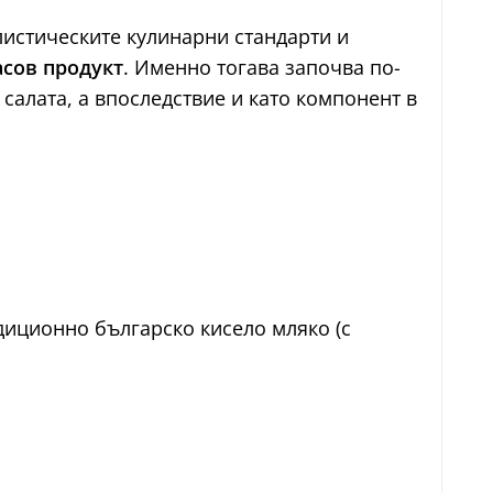
алистическите кулинарни стандарти и
асов продукт
. Именно тогава започва по-
салата, а впоследствие и като компонент в
диционно българско кисело мляко (с