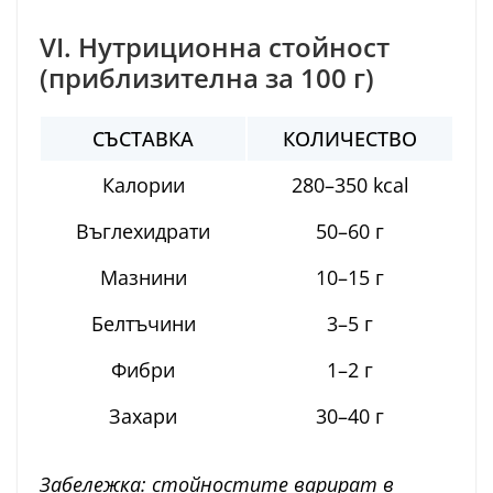
VI. Нутриционна стойност
(приблизителна за 100 г)
СЪСТАВКА
КОЛИЧЕСТВО
Калории
280–350 kcal
Въглехидрати
50–60 г
Мазнини
10–15 г
Белтъчини
3–5 г
Фибри
1–2 г
Захари
30–40 г
Забележка: стойностите варират в