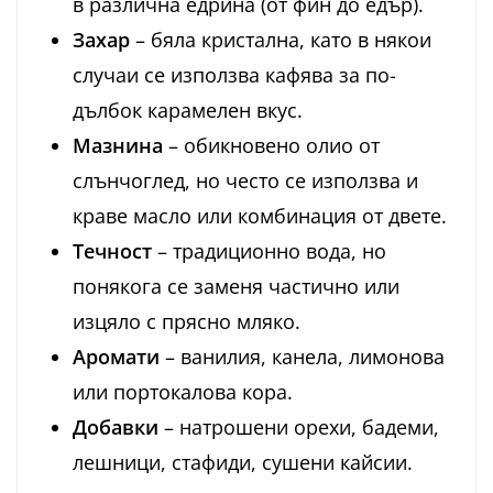
в различна едрина (от фин до едър).
Захар
– бяла кристална, като в някои
случаи се използва кафява за по-
дълбок карамелен вкус.
Мазнина
– обикновено олио от
слънчоглед, но често се използва и
краве масло или комбинация от двете.
Течност
– традиционно вода, но
понякога се заменя частично или
изцяло с прясно мляко.
Аромати
– ванилия, канела, лимонова
или портокалова кора.
Добавки
– натрошени орехи, бадеми,
лешници, стафиди, сушени кайсии.