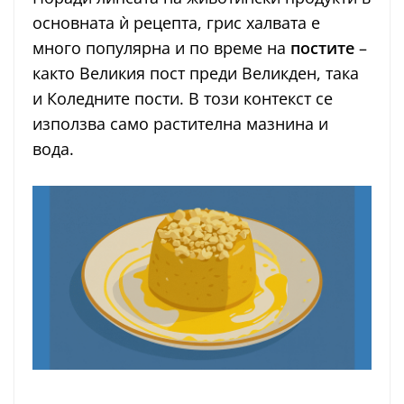
основната ѝ рецепта, грис халвата е
много популярна и по време на
постите
–
както Великия пост преди Великден, така
и Коледните пости. В този контекст се
използва само растителна мазнина и
вода.