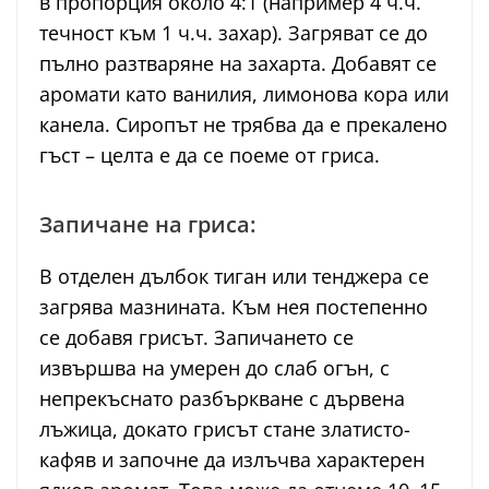
в пропорция около 4:1 (например 4 ч.ч.
течност към 1 ч.ч. захар). Загряват се до
пълно разтваряне на захарта. Добавят се
аромати като ванилия, лимонова кора или
канела. Сиропът не трябва да е прекалено
гъст – целта е да се поеме от гриса.
Запичане на гриса:
В отделен дълбок тиган или тенджера се
загрява мазнината. Към нея постепенно
се добавя грисът. Запичането се
извършва на умерен до слаб огън, с
непрекъснато разбъркване с дървена
лъжица, докато грисът стане златисто-
кафяв и започне да излъчва характерен