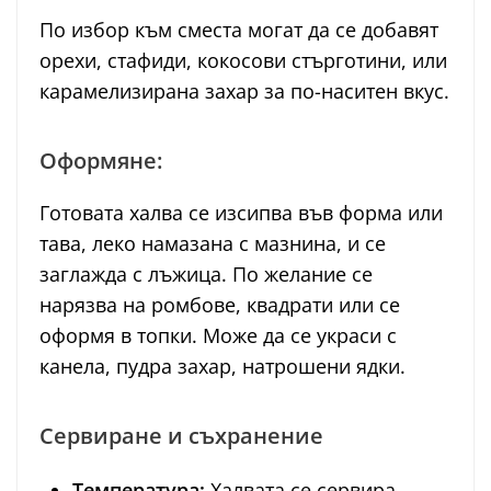
По избор към сместа могат да се добавят
орехи, стафиди, кокосови стърготини, или
карамелизирана захар за по-наситен вкус.
Оформяне:
Готовата халва се изсипва във форма или
тава, леко намазана с мазнина, и се
заглажда с лъжица. По желание се
нарязва на ромбове, квадрати или се
оформя в топки. Може да се украси с
канела, пудра захар, натрошени ядки.
Сервиране и съхранение
Температура:
Халвата се сервира