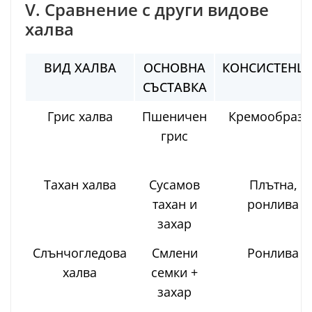
V. Сравнение с други видове
халва
ВИД ХАЛВА
ОСНОВНА
КОНСИСТЕНЦ
СЪСТАВКА
Грис халва
Пшеничен
Кремообразн
грис
Тахан халва
Сусамов
Плътна,
тахан и
ронлива
захар
Слънчогледова
Смлени
Ронлива
халва
семки +
захар