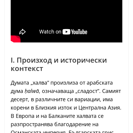
I. Произход и исторически
контекст
Думата „халва“ произлиза от арабската
дума
ḥalwā
, означаваща „сладост“. Самият
десерт, в различните си вариации, има
корени в Близкия изток и Централна Азия.
В Европа и на Балканите халвата се
разпространява благодарение на
Османската империя. Българската грис