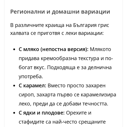
Регионални и домашни вариации
В различните краища на България грис
халвата се приготвя с леки вариации:
С мляко (непостна версия):
Млякото
придава кремообразна текстура и по-
богат вкус. Подходяща е за делнична
употреба.
С карамел:
Вместо просто захарен
сироп, захарта първо се карамелизира
леко, преди да се добави течността.
С ядки и плодове:
Орехите и
стафидите са най-често срещаните