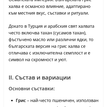
халва е османско влияние, адаптирано
към местния вкус, съставки и ритуали.
Докато в Турция и арабския свят халвата
често включва тахан (сусамов тахан),
фъстъчено масло или различни ядки, то
българската версия на грис халва се
отличава с изключителна семплост и е
символ на скромност и уют.
II. Състав и вариации
Основни съставки:
Грис
– най-често пшеничен, използван