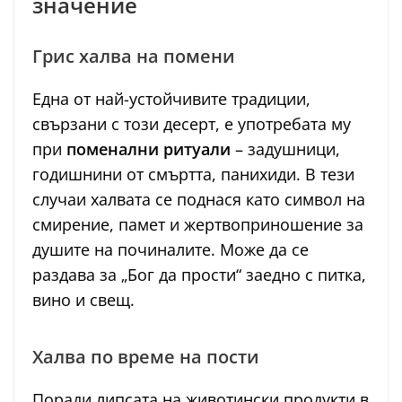
значение
Грис халва на помени
Една от най-устойчивите традиции,
свързани с този десерт, е употребата му
при
поменални ритуали
– задушници,
годишнини от смъртта, панихиди. В тези
случаи халвата се поднася като символ на
смирение, памет и жертвоприношение за
душите на починалите. Може да се
раздава за „Бог да прости“ заедно с питка,
вино и свещ.
Халва по време на пости
Поради липсата на животински продукти в