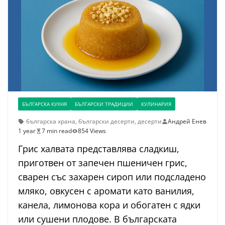
БЪЛГАРСКА КУХНЯ
БЪЛГАРСКИ ТРАДИЦИИ
КУЛИНАРИЯ
българска храна
,
български десерти
,
десерти
Андрей Енев
1 year
7 min read
854 Views
Грис халвата представлява сладкиш,
приготвен от запечен пшеничен грис,
сварен със захарен сироп или подсладено
мляко, овкусен с аромати като ванилия,
канела, лимонова кора и обогатен с ядки
или сушени плодове. В българската